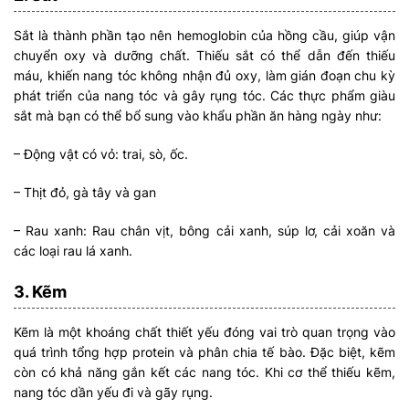
Sắt là thành phần tạo nên hemoglobin của hồng cầu, giúp vận
chuyển oxy và dưỡng chất. Thiếu sắt có thể dẫn đến thiếu
máu, khiến nang tóc không nhận đủ oxy, làm gián đoạn chu kỳ
phát triển của nang tóc và gây rụng tóc. Các thực phẩm giàu
sắt mà bạn có thể bổ sung vào khẩu phần ăn hàng ngày như:
– Động vật có vỏ: trai, sò, ốc.
– Thịt đỏ, gà tây và gan
– Rau xanh: Rau chân vịt, bông cải xanh, súp lơ, cải xoăn và
các loại rau lá xanh.
3. Kẽm
Kẽm là một khoáng chất thiết yếu đóng vai trò quan trọng vào
quá trình tổng hợp protein và phân chia tế bào. Đặc biệt, kẽm
còn có khả năng gắn kết các nang tóc. Khi cơ thể thiếu kẽm,
nang tóc dần yếu đi và gãy rụng.