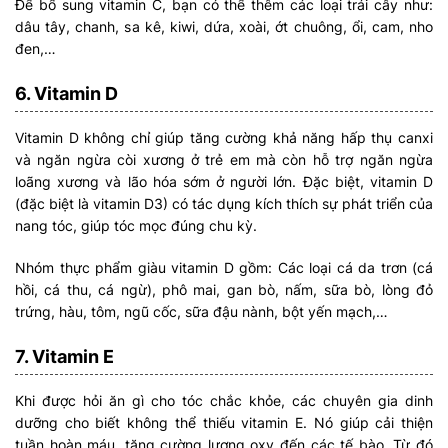
Để bổ sung vitamin C, bạn có thể thêm các loại trái cây như:
dâu tây, chanh, sa kê, kiwi, dứa, xoài, ớt chuông, ổi, cam, nho
đen,…
6. Vitamin D
Vitamin D không chỉ giúp tăng cường khả năng hấp thụ canxi
và ngăn ngừa còi xương ở trẻ em mà còn hỗ trợ ngăn ngừa
loãng xương và lão hóa sớm ở người lớn. Đặc biệt, vitamin D
(đặc biệt là vitamin D3) có tác dụng kích thích sự phát triển của
nang tóc, giúp tóc mọc đúng chu kỳ.
Nhóm thực phẩm giàu vitamin D gồm: Các loại cá da trơn (cá
hồi, cá thu, cá ngừ), phô mai, gan bò, nấm, sữa bò, lòng đỏ
trứng, hàu, tôm, ngũ cốc, sữa đậu nành, bột yến mạch,…
7. Vitamin E
Khi được hỏi ăn gì cho tóc chắc khỏe, các chuyên gia dinh
dưỡng cho biết không thể thiếu vitamin E. Nó giúp cải thiện
tuần hoàn máu, tăng cường lượng oxy đến các tế bào. Từ đó