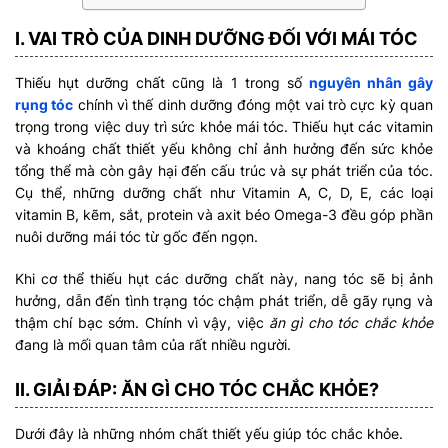
I. VAI TRÒ CỦA DINH DƯỠNG ĐỐI VỚI MÁI TÓC
Thiếu hụt dưỡng chất cũng là 1 trong số
nguyên nhân gây
rụng tóc
chính vì thế dinh dưỡng đóng một vai trò cực kỳ quan
trọng trong việc duy trì sức khỏe mái tóc. Thiếu hụt các vitamin
và khoáng chất thiết yếu không chỉ ảnh hưởng đến sức khỏe
tổng thể mà còn gây hại đến cấu trúc và sự phát triển của tóc.
Cụ thể, những dưỡng chất như Vitamin A, C, D, E, các loại
vitamin B, kẽm, sắt, protein và axit béo Omega-3 đều góp phần
nuôi dưỡng mái tóc từ gốc đến ngọn.
Khi cơ thể thiếu hụt các dưỡng chất này, nang tóc sẽ bị ảnh
hưởng, dẫn đến tình trạng tóc chậm phát triển, dễ gãy rụng và
thậm chí bạc sớm. Chính vì vậy, việc
ăn gì cho tóc chắc khỏe
đang là mối quan tâm của rất nhiều người.
II. GIẢI ĐÁP: ĂN GÌ CHO TÓC CHẮC KHỎE?
Dưới đây là những nhóm chất thiết yếu giúp tóc chắc khỏe.