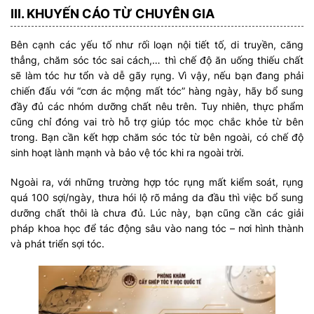
III. KHUYẾN CÁO TỪ CHUYÊN GIA
Bên cạnh các yếu tố như rối loạn nội tiết tố, di truyền, căng
thẳng, chăm sóc tóc sai cách,… thì chế độ ăn uống thiếu chất
sẽ làm tóc hư tổn và dễ gãy rụng. Vì vậy, nếu bạn đang phải
chiến đấu với “cơn ác mộng mất tóc” hàng ngày, hãy bổ sung
đầy đủ các nhóm dưỡng chất nêu trên. Tuy nhiên, thực phẩm
cũng chỉ đóng vai trò hỗ trợ giúp tóc mọc chắc khỏe từ bên
trong. Bạn cần kết hợp chăm sóc tóc từ bên ngoài, có chế độ
sinh hoạt lành mạnh và bảo vệ tóc khi ra ngoài trời.
Ngoài ra, với những trường hợp tóc rụng mất kiểm soát, rụng
quá 100 sợi/ngày, thưa hói lộ rõ mảng da đầu thì việc bổ sung
dưỡng chất thôi là chưa đủ. Lúc này, bạn cũng cần các giải
pháp khoa học để tác động sâu vào nang tóc – nơi hình thành
và phát triển sợi tóc.