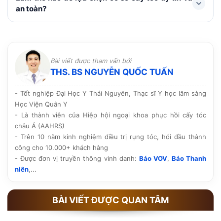
chế vận động mạnh, bơi lội, xông hơi, rượu bia và
PNS, vùng hiến nang và cấy tóc chỉ tạo những vi điểm
an toàn?
thuốc lá. Chú ý dùng thuốc theo chỉ định, chăm sóc và
rất nhỏ, lành nhanh và không để lại sẹo. Do sử dụng
tái khám đúng lịch.
chính nang tóc của cơ thể nên không đào thải hay ảnh
Nên lựa chọn cơ sở được Sở y tế cấp phép hoạt động,
hưởng đến sức khỏe.
có bác sĩ chuyên môn trực tiếp thăm khám và thực
hiện, quy trình vô khuẩn rõ ràng cùng công nghệ tiên
Bài viết được tham vấn bởi
tiến. Ngoài ra, hãy tham khảo hình ảnh thực tế, phản
THS. BS NGUYỄN QUỐC TUẤN
hồi của khách hàng và chính sách bảo hành, chăm sóc
hậu phẫu trước khi quyết định.
- Tốt nghiệp Đại Học Y Thái Nguyên, Thạc sĩ Y học lâm sàng
Học Viện Quân Y
- Là thành viên của Hiệp hội ngoại khoa phục hồi cấy tóc
châu Á (AAHRS)
- Trên 10 năm kinh nghiệm điều trị rụng tóc, hói đầu thành
công cho 10.000+ khách hàng
- Được đơn vị truyền thông vinh danh:
Báo VOV
,
Báo Thanh
niên
,...
BÀI VIẾT ĐƯỢC QUAN TÂM