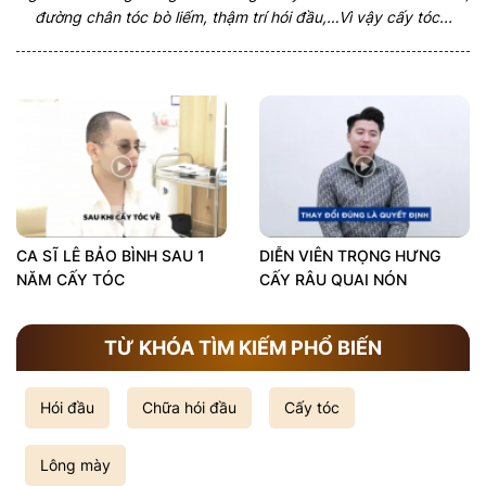
đường chân tóc bò liếm, thậm trí hói đầu,…Vì vậy cấy tóc...
CA SĨ LÊ BẢO BÌNH SAU 1
DIỄN VIÊN TRỌNG HƯNG
NĂM CẤY TÓC
CẤY RÂU QUAI NÓN
TỪ KHÓA TÌM KIẾM PHỔ BIẾN
Hói đầu
Chữa hói đầu
Cấy tóc
Lông mày