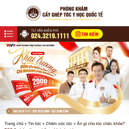
TƯ VẤN MIỄN PHÍ:
024.3219.1111
TÌM KIẾM
Trang chủ
»
Tin tức
»
Chăm sóc tóc
»
Ăn gì cho tóc chắc khỏe?