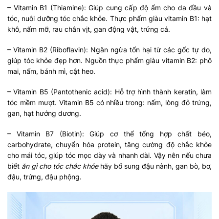
– Vitamin B1 (Thiamine): Giúp cung cấp độ ẩm cho da đầu và
tóc, nuôi dưỡng tóc chắc khỏe. Thực phẩm giàu vitamin B1: hạt
khô, nấm mỡ, rau chân vịt, gan động vật, trứng cá.
– Vitamin B2 (Riboflavin): Ngăn ngừa tổn hại từ các gốc tự do,
giúp tóc khỏe đẹp hơn. Nguồn thực phẩm giàu vitamin B2: phô
mai, nấm, bánh mì, cật heo.
– Vitamin B5 (Pantothenic acid): Hỗ trợ hình thành keratin, làm
tóc mềm mượt. Vitamin B5 có nhiều trong: nấm, lòng đỏ trứng,
gan, hạt hướng dương.
– Vitamin B7 (Biotin): Giúp cơ thể tổng hợp chất béo,
carbohydrate, chuyển hóa protein, tăng cường độ chắc khỏe
cho mái tóc, giúp tóc mọc dày và nhanh dài. Vậy nên nếu chưa
biết
ăn gì cho tóc chắc khỏe
hãy bổ sung đậu nành, gan bò, bơ,
đậu, trứng, đậu phộng.