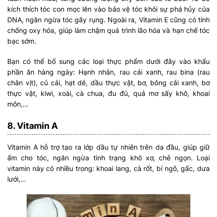
kích thích tóc con mọc lên vào bảo vệ tóc khỏi sự phá hủy của
DNA, ngăn ngừa tóc gãy rụng. Ngoài ra, Vitamin E cũng có tính
chống oxy hóa, giúp làm chậm quá trình lão hóa và hạn chế tóc
bạc sớm.
Bạn có thể bổ sung các loại thực phẩm dưới đây vào khẩu
phần ăn hàng ngày: Hạnh nhân, rau cải xanh, rau bina (rau
chân vịt), củ cải, hạt dẻ, dầu thực vật, bơ, bông cải xanh, bơ
thực vật, kiwi, xoài, cà chua, đu đủ, quả mơ sấy khô, khoai
môn,…
8. Vitamin A
Vitamin A hỗ trợ tạo ra lớp dầu tự nhiên trên da đầu, giúp giữ
ẩm cho tóc, ngăn ngừa tình trạng khô xơ, chẻ ngọn. Loại
vitamin này có nhiều trong: khoai lang, cà rốt, bí ngô, gấc, dưa
lưới,…