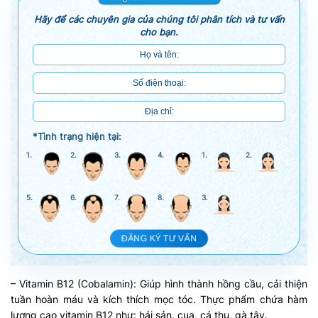
Hãy để các chuyên gia của chúng tôi phân tích và tư vấn
cho bạn.
*Tình trạng hiện tại:
1.
2.
3.
4.
1.
2.
5.
6.
7.
8.
3.
ĐĂNG KÝ TƯ VẤN
– Vitamin B12 (Cobalamin): Giúp hình thành hồng cầu, cải thiện
tuần hoàn máu và kích thích mọc tóc. Thực phẩm chứa hàm
lượng cao vitamin B12 như: hải sản, cua, cá thu, gà tây.