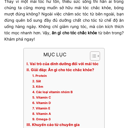
Thay vì một mái tóc hư tổn, thiếu sức sống thì hẳn ai trong
chúng ta cũng mong muốn sở hữu mái tóc chắc khỏe, bóng
mượt đúng không? Ngoài việc chăm sóc tóc từ bên ngoài, bạn
đừng quên bổ sung đầy đủ dưỡng chất cho tóc từ chế độ ăn
uống hàng ngày. Không chỉ giảm rụng tóc, mà còn kích thích
tóc mọc nhanh hơn. Vậy,
ăn gì cho tóc chắc khỏe
từ bên trong?
Khám phá ngay!
MỤC LỤC
I. Vai trò của dinh dưỡng đối với mái tóc
II. Giải đáp: Ăn gì cho tóc chắc khỏe?
1. Protein
2. Sắt
3. Kẽm
4. Các loại vitamin nhóm B
5. Vitamin C
6. Vitamin D
7. Vitamin E
8. Vitamin A
9. Omega-3
III. Khuyến cáo từ chuyên gia