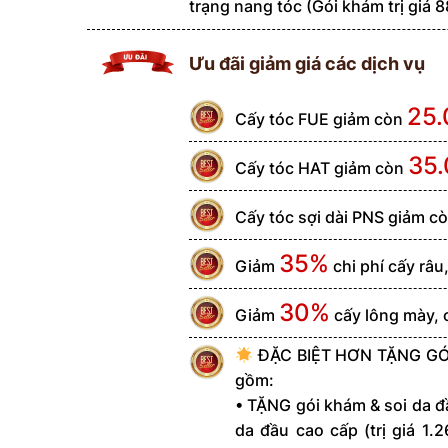
trạng nang tóc (Gói khám trị giá 
Ưu đãi giảm giá các dịch vụ
25
Cấy tóc FUE giảm còn
35
Cấy tóc HAT giảm còn
Cấy tóc sợi dài PNS giảm c
35%
Giảm
chi phí cấy râu
30%
Giảm
cấy lông mày, 
ĐẶC BIỆT HƠN TẶNG GÓI
gồm:
• TẶNG gói khám & soi da đ
da đầu cao cấp (trị giá 1