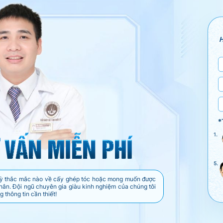
H
*
1.
5.
t kỳ thắc mắc nào về cấy ghép tóc hoặc mong muốn được
thân. Đội ngũ chuyên gia giàu kinh nghiệm của chúng tôi
 thông tin cần thiết!