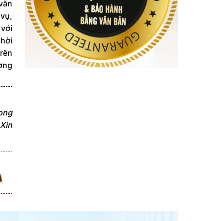
văn
 vụ,
 với
thời
trên
ường
rong
 Xin