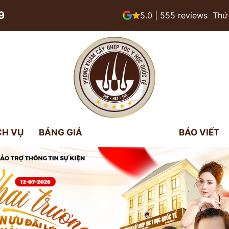
9
5.0 | 555 reviews
Thứ 
CH VỤ
BẢNG GIÁ
BÁO VIẾT