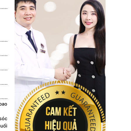
bao
 sóc
buổi