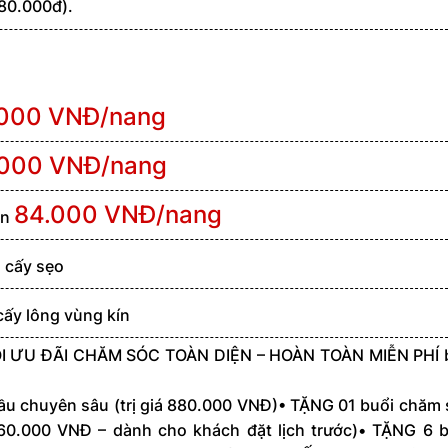
880.000đ).
.000 VNĐ/nang
.000 VNĐ/nang
84.000 VNĐ/nang
òn
, cấy sẹo
cấy lông vùng kín
 ƯU ĐÃI CHĂM SÓC TOÀN DIỆN – HOÀN TOÀN MIỄN PHÍ 
ầu chuyên sâu (trị giá 880.000 VNĐ)• TẶNG 01 buổi chăm
.260.000 VNĐ – dành cho khách đặt lịch trước)• TẶNG 6 