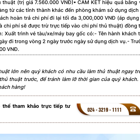
 thuật (trị giá 7.560.000 VNĐ)• CAM KẾT hiệu quả bằng 
àng từ các tỉnh thành khác đến phòng khám sử dụng dịch
sách hoàn trả chi phí đi lại tối đa 3,000,000 VNĐ (áp dụng
 chi phí sẽ được trừ trực tiếp vào chi phí thủ thuật) đồng 
n: Xuất trình vé tàu/xe/máy bay gốc có:- Tên hành khách 
y đi trong vòng 2 ngày trước ngày sử dụng dịch vụ.- Tr
.000 VNĐ.
huật lớn nên quý khách có nhu cầu làm thủ thuật ngay t
thủ thuật trước, để tránh làm lỡ thời gian của quý khách.
hách hàng!
ó thể tham khảo trực tiếp tư