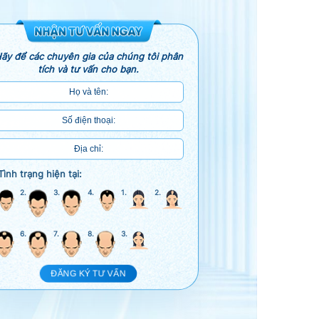
ãy để các chuyên gia của chúng tôi phân
tích và tư vấn cho bạn.
Tình trạng hiện tại:
2.
3.
4.
1.
2.
6.
7.
8.
3.
ĐĂNG KÝ TƯ VẤN