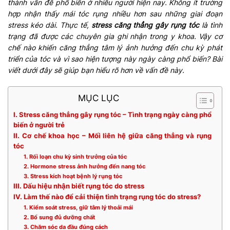
thành vấn đề phổ biến ở nhiều người hiện nay. Không ít trường
hợp nhận thấy mái tóc rụng nhiều hơn sau những giai đoạn
stress kéo dài. Thực tế,
stress căng thẳng gây rụng tóc
là tình
trạng đã được các chuyên gia ghi nhận trong y khoa. Vậy cơ
chế nào khiến căng thẳng tâm lý ảnh hưởng đến chu kỳ phát
triển của tóc và vì sao hiện tượng này ngày càng phổ biến? Bài
viết dưới đây sẽ giúp bạn hiểu rõ hơn về vấn đề này.
MỤC LỤC
I. Stress căng thẳng gây rụng tóc – Tình trạng ngày càng phổ
biến ở người trẻ
II. Cơ chế khoa học – Mối liên hệ giữa căng thẳng và rụng
tóc
1. Rối loạn chu kỳ sinh trưởng của tóc
2. Hormone stress ảnh hưởng đến nang tóc
3. Stress kích hoạt bệnh lý rụng tóc
III. Dấu hiệu nhận biết rụng tóc do stress
IV. Làm thế nào để cải thiện tình trạng rụng tóc do stress?
1. Kiểm soát stress, giữ tâm lý thoải mái
2. Bổ sung đủ dưỡng chất
3. Chăm sóc da đầu đúng cách