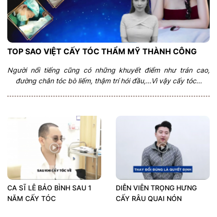
TOP SAO VIỆT CẤY TÓC THẨM MỸ THÀNH CÔNG
Người nổi tiếng cũng có những khuyết điểm như trán cao,
đường chân tóc bò liếm, thậm trí hói đầu,…Vì vậy cấy tóc...
CA SĨ LÊ BẢO BÌNH SAU 1
DIỄN VIÊN TRỌNG HƯNG
NĂM CẤY TÓC
CẤY RÂU QUAI NÓN