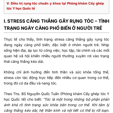
V. Điều trị rụng tóc chuẩn y khoa tại Phòng khám Cấy ghép
tóc Y học Quốc tế
I. STRESS CĂNG THẲNG GÂY RỤNG TÓC – TÌNH
TRẠNG NGÀY CÀNG PHỔ BIẾN Ở NGƯỜI TRẺ
Thực tế cho thấy, tình trạng stress căng thẳng gây rụng tóc
đang ngày càng phổ biến, đặc biệt ở nhóm người trẻ. Nhịp
sống hiện đại, áp lực từ công việc, học tập, tài chính và các mối
quan hệ xã hội khiến nhiều người thường xuyên rơi vào trạng
thái căng thẳng kéo dài.
Không chỉ ảnh hưởng đến tinh thần và sức khỏe tổng thể,
stress còn tác động trực tiếp đến nhiều cơ quan trong cơ thể,
trong đó có da đầu và nang tóc.
Theo Ths. BS Nguyễn Quốc Tuấn (Phòng khám Cấy ghép tóc Y
học Quốc tế) cho biết:
“Tóc là một trong những bộ phận phản
ánh khá rõ tình trạng sức khỏe bên trong cơ thể. Khi tâm lý
căng thẳng kéo dài, hệ thần kinh và nội tiết có thể bị rối loạn.