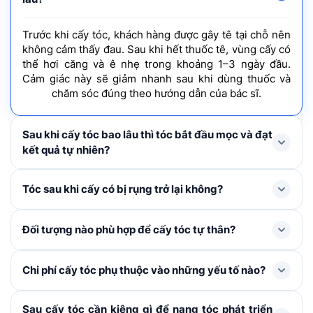
Trước khi cấy tóc, khách hàng được gây tê tại chỗ nên
không cảm thấy đau. Sau khi hết thuốc tê, vùng cấy có
thể hơi căng và ê nhẹ trong khoảng 1–3 ngày đầu.
Cảm giác này sẽ giảm nhanh sau khi dùng thuốc và
chăm sóc đúng theo hướng dẫn của bác sĩ.
Sau khi cấy tóc bao lâu thì tóc bắt đầu mọc và đạt
kết quả tự nhiên?
Tóc mới thường rụng shock loss trong 1-3 tháng đầu
Tóc sau khi cấy có bị rụng trở lại không?
và bắt đầu mọc lại ở tháng thứ 4, cải thiện rõ rệt từ
tháng thứ 6–9 và đạt mật độ tối ưu nhất sau khoảng 1
Trong 1 – 3 tháng đầu, tóc cấy có thể rụng thay thân
Đối tượng nào phù hợp để cấy tóc tự thân?
năm.
để mọc lên tóc mới. Đây là hiện tượng bình thường,
không đáng lo ngại. Khi nang tóc đã ổn định, tóc mới
Cấy tóc tự thân được chỉ định cho người bị hói đầu, tóc
Chi phí cấy tóc phụ thuộc vào những yếu tố nào?
sẽ sinh trưởng và phát triển như tóc tự nhiên không bị
thưa mỏng ở khu vực nhất định, nang tóc đã tiêu biến,
rụng trở lại nếu được chăm sóc đúng cách.
không còn khả năng tái tạo, đường chân tóc cao, sẹo
Chi phí cấy tóc được xác định dựa trên: Số lượng nang
Sau cấy tóc cần kiêng gì để nang tóc phát triển
vùng da đầu. Khách hàng cần từ đủ 18 tuổi trở lên, sức