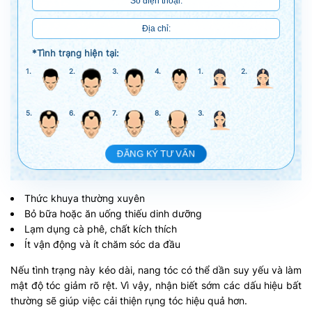
*Tình trạng hiện tại:
1.
2.
3.
4.
1.
2.
5.
6.
7.
8.
3.
ĐĂNG KÝ TƯ VẤN
Thức khuya thường xuyên
Bỏ bữa hoặc ăn uống thiếu dinh dưỡng
Lạm dụng cà phê, chất kích thích
Ít vận động và ít chăm sóc da đầu
Nếu tình trạng này kéo dài, nang tóc có thể dần suy yếu và làm
mật độ tóc giảm rõ rệt. Vì vậy, nhận biết sớm các dấu hiệu bất
thường sẽ giúp việc cải thiện rụng tóc hiệu quả hơn.