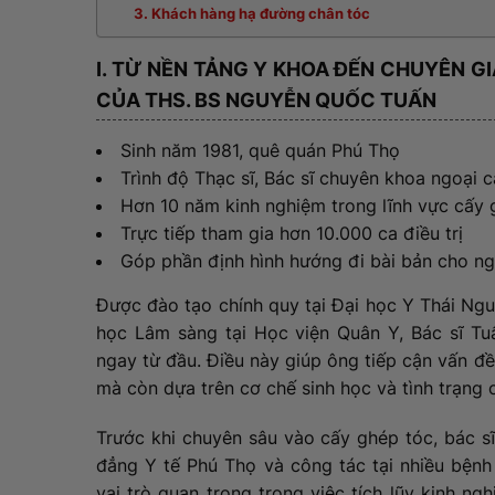
3. Khách hàng hạ đường chân tóc
I. TỪ NỀN TẢNG Y KHOA ĐẾN CHUYÊN G
CỦA THS. BS NGUYỄN QUỐC TUẤN
Sinh năm 1981, quê quán Phú Thọ
Trình độ Thạc sĩ, Bác sĩ chuyên khoa ngoại c
Hơn 10 năm kinh nghiệm trong lĩnh vực cấy 
Trực tiếp tham gia hơn 10.000 ca điều trị
Góp phần định hình hướng đi bài bản cho ng
Được đào tạo chính quy tại Đại học Y Thái Ngu
học Lâm sàng tại Học viện Quân Y, Bác sĩ Tu
ngay từ đầu. Điều này giúp ông tiếp cận vấn đ
mà còn dựa trên cơ chế sinh học và tình trạng 
Trước khi chuyên sâu vào cấy ghép tóc, bác s
đẳng Y tế Phú Thọ và công tác tại nhiều bệnh
vai trò quan trọng trong việc tích lũy kinh ng