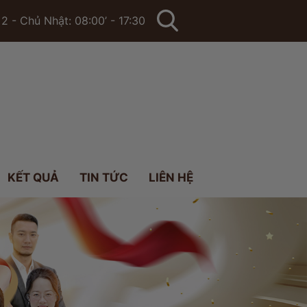
2 - Chủ Nhật: 08:00’ - 17:30
KẾT QUẢ
TIN TỨC
LIÊN HỆ