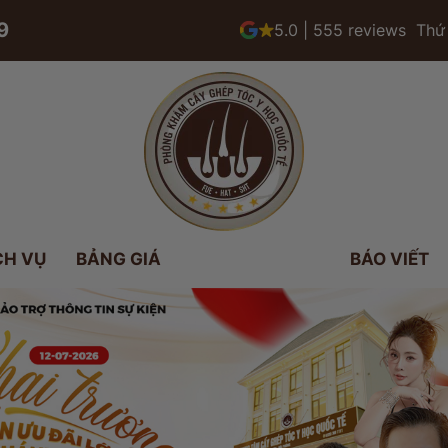
9
5.0 | 555 reviews
Thứ 
CH VỤ
BẢNG GIÁ
BÁO VIẾT