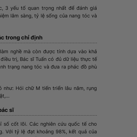
c, 3 yếu tố quan trọng nhất để đánh giá
iệm lâm sàng, tỷ lệ sống của nang tóc và
ác trong chỉ định
làm nghề mà còn được tính dựa vào khả
iều trị, Bác sĩ Tuấn có đủ dữ liệu thực tế
tình trạng nang tóc và đưa ra phác đồ phù
 như: Hói chữ M tiến triển lâu năm, rụng
uật,…
bác sĩ
ỉ số cốt lõi. Các nghiên cứu quốc tế cho
. Với tỷ lệ đạt khoảng 98%, kết quả của