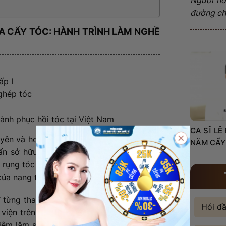
đường châ
IA CẤY TÓC: HÀNH TRÌNH LÀM NGHỀ
ấp I
ghép tóc
ành phục hồi tóc tại Việt Nam
CA SĨ LÊ
yên và hoàn thành chương trình Thạc sĩ Y
NĂM CẤY
ấn sở hữu nền tảng học thuật vững chắc
ề rụng tóc không chỉ dưới góc độ thẩm mỹ
của nang tóc.
ĩ từng tham gia giảng dạy tại Trường Cao
Hói đ
 viện trên toàn quốc. Giai đoạn này đóng
hiệm lâm sàng, đặc biệt là các vấn đề liên