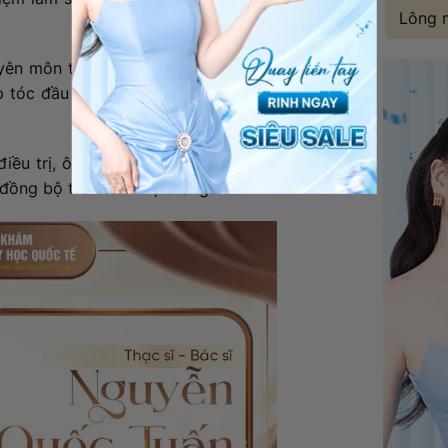
Lông 
chuyên môn tại Phòng khám Cấy ghép tóc Y
tóc đầu tiên tại Việt Nam với mạng lưới
điều trị, ông còn tham gia chuẩn hóa quy
đồng bộ trên toàn hệ thống.