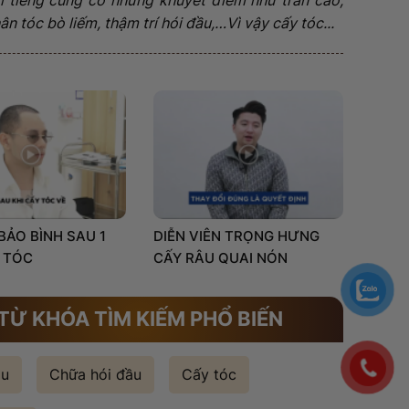
n tóc bò liếm, thậm trí hói đầu,…Vì vậy cấy tóc...
 BẢO BÌNH SAU 1
DIỄN VIÊN TRỌNG HƯNG
 TÓC
CẤY RÂU QUAI NÓN
TỪ KHÓA TÌM KIẾM PHỔ BIẾN
ầu
Chữa hói đầu
Cấy tóc