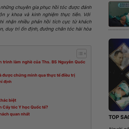
 những chuyên gia phục hồi tóc được đánh
ôn y khoa và kinh nghiệm thực tiễn. Với
hi nhận nhiều phản hồi tích cực từ khách
n, duy trì ổn định, đường chân tóc hài hòa
nh trình làm nghề của Ths. BS Nguyễn Quốc
 được chứng minh qua thực tế điều trị
hỉ định
khác biệt
ấn Cấy tóc Y học Quốc tế?
khách quan nhất
TOP SA
Người nổ