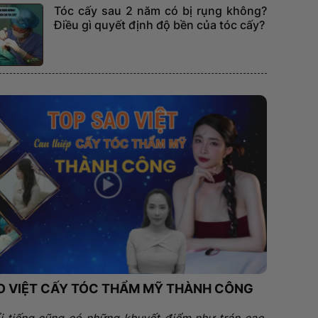
Tóc cấy sau 2 năm có bị rụng không?
Điều gì quyết định độ bền của tóc cấy?
O VIỆT CẤY TÓC THẨM MỸ THÀNH CÔNG
i tiếng cũng có những khuyết điểm như trán cao,