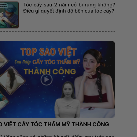
Tóc cấy sau 2 năm có bị rụng không?
Điều gì quyết định độ bền của tóc cấy?
O VIỆT CẤY TÓC THẨM MỸ THÀNH CÔNG
i tiếng cũng có những khuyết điểm như trán cao,