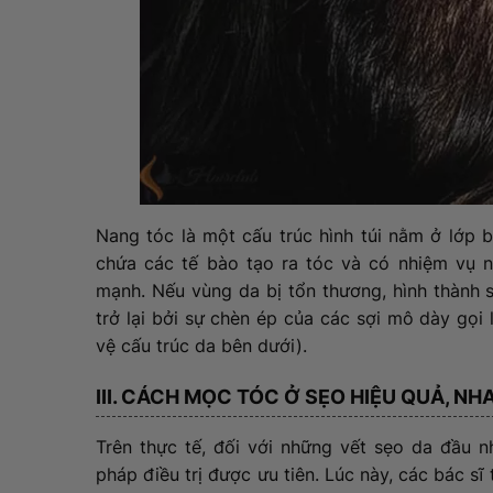
Nang tóc là một cấu trúc hình túi nằm ở lớp b
chứa các tế bào tạo ra tóc và có nhiệm vụ n
mạnh. Nếu vùng da bị tổn thương, hình thành s
trở lại bởi sự chèn ép của các sợi mô dày gọi 
vệ cấu trúc da bên dưới).
III. CÁCH MỌC TÓC Ở SẸO HIỆU QUẢ, NH
Trên thực tế, đối với những vết sẹo da đầu n
pháp điều trị được ưu tiên. Lúc này, các bác s