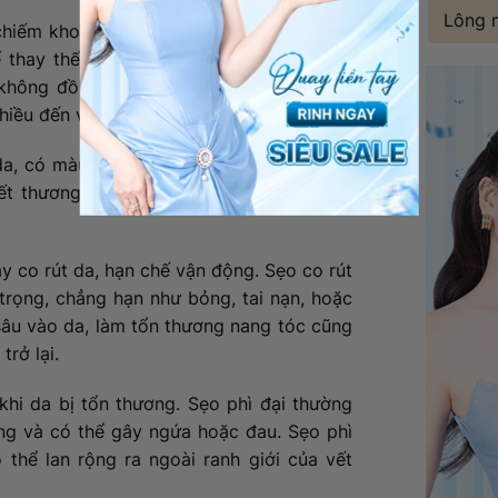
Lông 
 chiếm khoảng 90% các loại sẹo. Khi da bị
ể thay thế cho mô da bị tổn thương. Tuy
y không đồng đều, dẫn đến hình thành sẹo
iều đến vẻ ngoài của da.
t da, có màu hồng hoặc đỏ, cứng và có thể
ết thương ban đầu và có thể lan rộng ra
gây co rút da, hạn chế vận động. Sẹo co rút
trọng, chẳng hạn như bỏng, tai nạn, hoặc
 sâu vào da, làm tổn thương nang tóc cũng
rở lại.
 khi da bị tổn thương. Sẹo phì đại thường
g và có thể gây ngứa hoặc đau. Sẹo phì
thể lan rộng ra ngoài ranh giới của vết