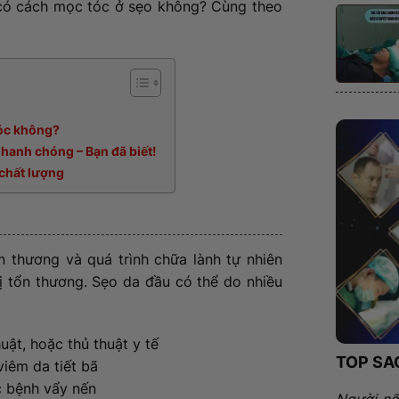
 có cách mọc tóc ở sẹo không? Cùng theo
tóc không?
 nhanh chóng – Bạn đã biết!
 chất lượng
 thương và quá trình chữa lành tự nhiên
ị tổn thương. Sẹo da đầu có thể do nhiều
uật, hoặc thủ thuật y tế
TOP SA
iêm da tiết bã
c bệnh vẩy nến
Người nổ