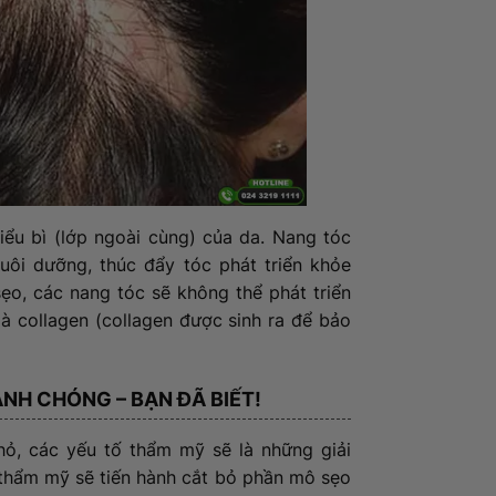
iểu bì (lớp ngoài cùng) của da. Nang tóc
uôi dưỡng, thúc đẩy tóc phát triển khỏe
ẹo, các nang tóc sẽ không thể phát triển
là collagen (collagen được sinh ra để bảo
ANH CHÓNG – BẠN ĐÃ BIẾT!
hỏ, các yếu tố thẩm mỹ sẽ là những giải
ĩ thẩm mỹ sẽ tiến hành cắt bỏ phần mô sẹo