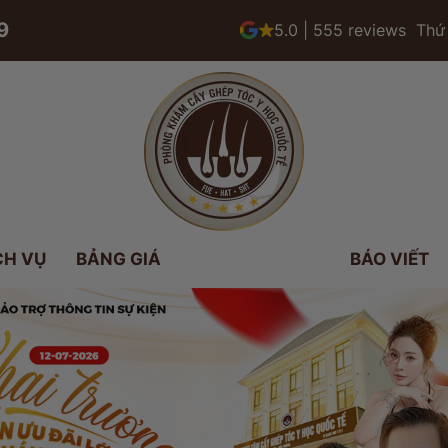
9
5.0 | 555 reviews
Thứ 
CH VỤ
BẢNG GIÁ
BÁO VIẾT