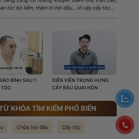
n tóc bò liếm, thậm trí hói đầu,…Vì vậy cấy tóc...
 BẢO BÌNH SAU 1
DIỄN VIÊN TRỌNG HƯNG
 TÓC
CẤY RÂU QUAI NÓN
TỪ KHÓA TÌM KIẾM PHỔ BIẾN
ầu
Chữa hói đầu
Cấy tóc