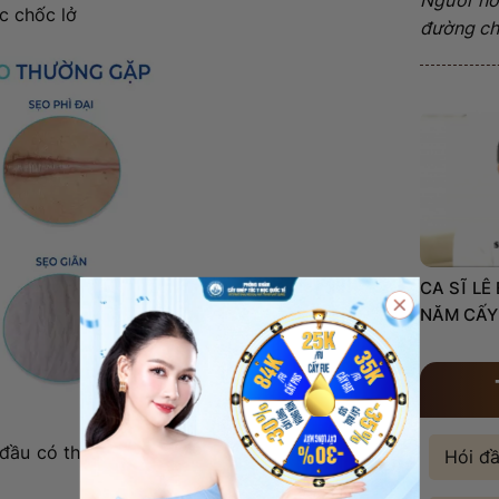
c chốc lở
đường châ
CA SĨ LÊ
NĂM CẤY
đầu có thể có nhiều hình dạng và kích cỡ
Hói đ