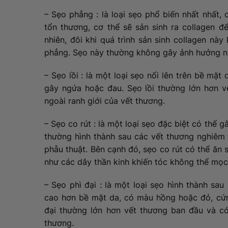
– Sẹo phẳng : là loại sẹo phổ biến nhất nhất,
tổn thương, cơ thể sẽ sản sinh ra collagen đ
nhiên, đôi khi quá trình sản sinh collagen nà
phẳng. Sẹo này thường không gây ảnh hưởng nh
– Sẹo lồi : là một loại sẹo nổi lên trên bề mặ
gây ngứa hoặc đau. Sẹo lồi thường lớn hơn v
ngoài ranh giới của vết thương.
– Sẹo co rút : là một loại sẹo đặc biệt có thể 
thường hình thành sau các vết thương nghiêm 
phẫu thuật. Bên cạnh đó, sẹo co rút có thể ăn
như các dây thần kinh khiến tóc không thể mọc t
– Sẹo phì đại : là một loại sẹo hình thành sau
cao hơn bề mặt da, có màu hồng hoặc đỏ, cứn
đại thường lớn hơn vết thương ban đầu và có 
thương.