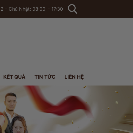
2 - Chủ Nhật: 08:00’ - 17:30
KẾT QUẢ
TIN TỨC
LIÊN HỆ