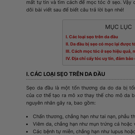
mất tự tin và tìm cách để mọc tóc ở sẹo. Vậy
dõi bài viết sau để biết câu trả lời bạn nhé!
MỤC LỤC
I. Các loại sẹo trên da đầu
II. Da đầu bị sẹo có mọc lại được 
III. Cách mọc tóc ở sẹo hiệu quả,
IV. Địa chỉ cấy tóc uy tín, đảm bảo
I. CÁC LOẠI SẸO TRÊN DA ĐẦU
Sẹo da đầu là một tổn thương da do da bị tổn
của cơ thể tạo ra mô xơ thay thế cho mô da b
nguyên nhân gây ra, bao gồm:
Chấn thương, chẳng hạn như tai nạn, phẫu th
Viêm da, chẳng hạn như mụn trứng cá hoặc v
Các bệnh tự miễn, chẳng hạn như lupus hoặ