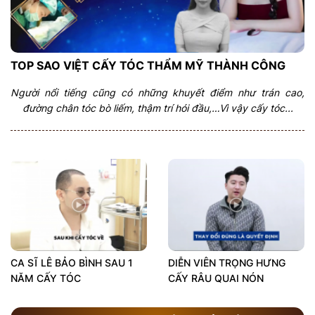
TOP SAO VIỆT CẤY TÓC THẨM MỸ THÀNH CÔNG
Người nổi tiếng cũng có những khuyết điểm như trán cao,
đường chân tóc bò liếm, thậm trí hói đầu,…Vì vậy cấy tóc...
CA SĨ LÊ BẢO BÌNH SAU 1
DIỄN VIÊN TRỌNG HƯNG
NĂM CẤY TÓC
CẤY RÂU QUAI NÓN