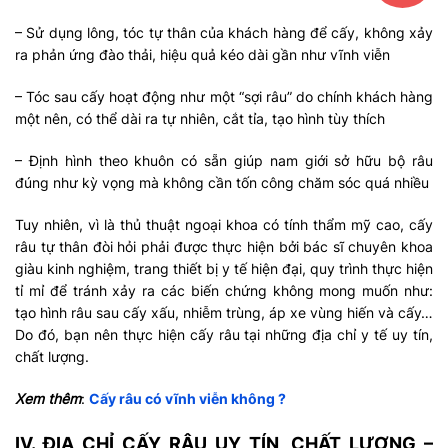
– Sử dụng lông, tóc tự thân của khách hàng để cấy, không xảy
ra phản ứng đào thải, hiệu quả kéo dài gần như vĩnh viễn
– Tóc sau cấy hoạt động như một “sợi râu” do chính khách hàng
một nên, có thể dài ra tự nhiên, cắt tỉa, tạo hình tùy thích
– Định hình theo khuôn có sẵn giúp nam giới sở hữu bộ râu
đúng như kỳ vọng mà không cần tốn công chăm sóc quá nhiều
Tuy nhiên, vì là thủ thuật ngoại khoa có tính thẩm mỹ cao, cấy
râu tự thân đòi hỏi phải được thực hiện bởi bác sĩ chuyên khoa
giàu kinh nghiệm, trang thiết bị y tế hiện đại, quy trình thực hiện
tỉ mỉ để tránh xảy ra các biến chứng không mong muốn như:
tạo hình râu sau cấy xấu, nhiễm trùng, áp xe vùng hiến và cấy…
Do đó, bạn nên thực hiện cấy râu tại những địa chỉ y tế uy tín,
chất lượng.
Xem thêm
:
Cấy râu có vĩnh viễn không ?
IV. ĐỊA CHỈ CẤY RÂU UY TÍN, CHẤT LƯỢNG –