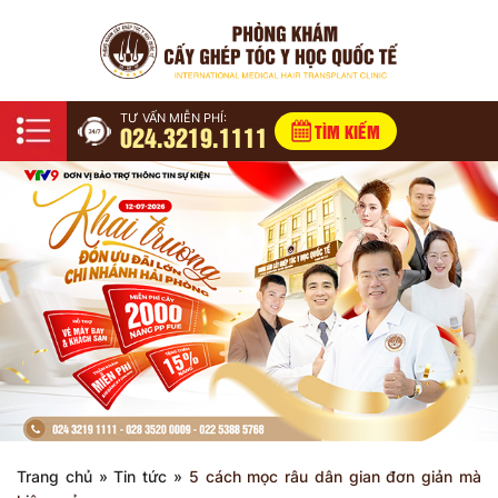
TƯ VẤN MIỄN PHÍ:
024.3219.1111
TÌM KIẾM
Trang chủ
»
Tin tức
»
5 cách mọc râu dân gian đơn giản mà