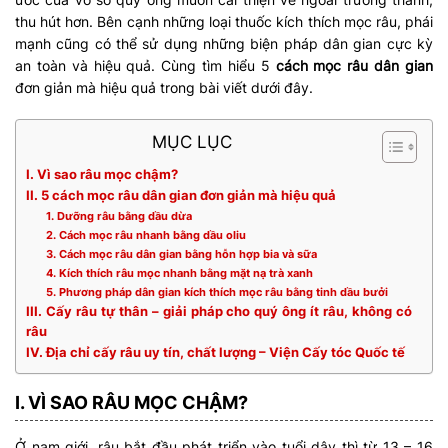
thu hút hơn. Bên cạnh những loại thuốc kích thích mọc râu, phái
mạnh cũng có thể sử dụng những biện pháp dân gian cực kỳ
an toàn và hiệu quả. Cùng tìm hiểu 5
cách mọc râu dân gian
đơn giản mà hiệu quả trong bài viết dưới đây.
MỤC LỤC
I. Vì sao râu mọc chậm?
II. 5 cách mọc râu dân gian đơn giản mà hiệu quả
1. Dưỡng râu bằng dầu dừa
2. Cách mọc râu nhanh bằng dầu oliu
3. Cách mọc râu dân gian bằng hỗn hợp bia và sữa
4. Kích thích râu mọc nhanh bằng mặt nạ trà xanh
5. Phương pháp dân gian kích thích mọc râu bằng tinh dầu bưởi
III. Cấy râu tự thân – giải pháp cho quý ông ít râu, không có
râu
IV. Địa chỉ cấy râu uy tín, chất lượng – Viện Cấy tóc Quốc tế
I. VÌ SAO RÂU MỌC CHẬM?
Ở nam giới, râu bắt đầu phát triển vào tuổi dậy thì từ 13 – 16