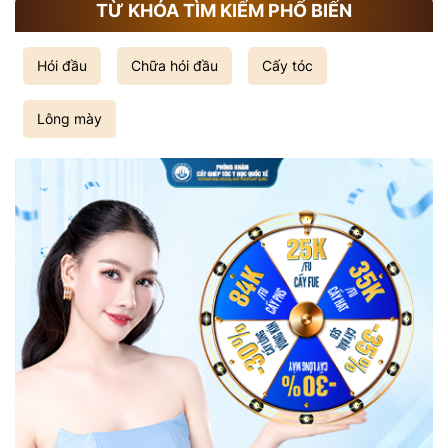
TỪ KHÓA TÌM KIẾM PHỔ BIẾN
Hói đầu
Chữa hói đầu
Cấy tóc
Lông mày