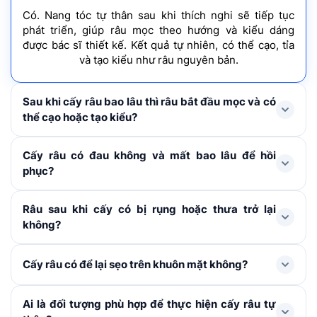
Có. Nang tóc tự thân sau khi thích nghi sẽ tiếp tục
phát triển, giúp râu mọc theo hướng và kiểu dáng
được bác sĩ thiết kế. Kết quả tự nhiên, có thể cạo, tỉa
và tạo kiểu như râu nguyên bản.
Sau khi cấy râu bao lâu thì râu bắt đầu mọc và có
thể cạo hoặc tạo kiểu?
Râu sẽ bắt đầu mọc ổn định theo phom dáng sau 3–4
Cấy râu có đau không và mất bao lâu để hồi
tháng. Kết quả hoàn thiện sau 6-9 tháng. Chú ý không
phục?
cạo râu hay tác động mạnh vào vùng cấy trong 2 tuần
đầu. Sau 2 tuần có thể cắt tỉa nhẹ nhàng, tránh cạo sát
Nhờ được gây tê tại chỗ nên quá trình thực hiện sẽ
Râu sau khi cấy có bị rụng hoặc thưa trở lại
da. Sau 1 tháng có thể cạo râu bình thường.
không đau. Sau thủ thuật có thể hơi đỏ và ê nhẹ trong
không?
vài ngày đầu. Khách hàng vẫn sinh hoạt được bình
thường và chờ bong vảy, hồi phục hoàn toàn bề mặt da
Nang lông sau khi cấy vào da mặt sẽ rụng tạm thời sau
Cấy râu có để lại sẹo trên khuôn mặt không?
khoảng 7 – 10 ngày (tùy cơ địa).
1-2 tháng đầu để bước
vào chu kỳ mọc mới. Sau khi
nang lông mọc ổn định, râu sẽ sinh trưởng theo chu kỳ
Các vị trí cấy chỉ là những vi điểm rất nhỏ nên thường
Ai là đối tượng phù hợp để thực hiện cấy râu tự
tự nhiên và duy trì lâu dài, không bị thưa trở lại nếu