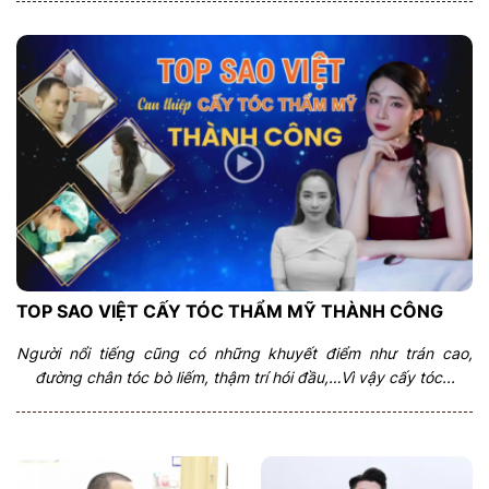
TOP SAO VIỆT CẤY TÓC THẨM MỸ THÀNH CÔNG
Người nổi tiếng cũng có những khuyết điểm như trán cao,
đường chân tóc bò liếm, thậm trí hói đầu,…Vì vậy cấy tóc...