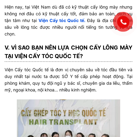
Hiện nay, tại Việt Nam dù đã có kỹ thuật cấy lông mày nhưng
không nơi đâu có kỹ thuật cấy tốt, đảm bảo an toàn, dịch vụ
tận tâm như tại
Viện Cấy tóc Quốc tế.
Đây là địa chỉ chuyên
sâu về lông tóc được nhiều người nổi tiếng tin tưởng và lựa
chọn.
V. VÌ SAO BẠN NÊN LỰA CHỌN CẤY LÔNG MÀY
TẠI VIỆN CẤY TÓC QUỐC TẾ?
Viện Cấy tóc Quốc tế là đơn vị chuyên sâu về tóc đầu tiên và
duy nhất tại nước ta được SỞ Y tế cấp phép hoạt động. Tại
phòng khám, quy tụ đội ngũ y bác sĩ, chuyên gia da liễu, thẩm
mỹ, ngoại khoa, nội khoa… nhiều kinh nghiệm.