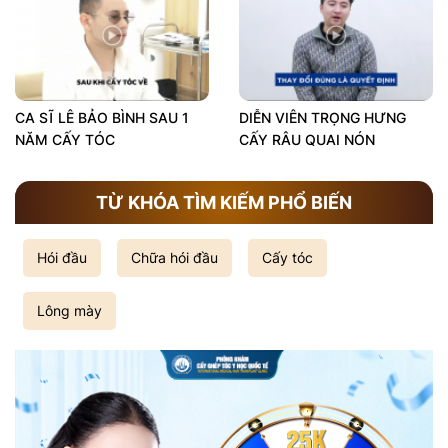
CA SĨ LÊ BẢO BÌNH SAU 1
DIỄN VIÊN TRỌNG HƯNG
NĂM CẤY TÓC
CẤY RÂU QUAI NÓN
TỪ KHÓA TÌM KIẾM PHỔ BIẾN
Hói đầu
Chữa hói đầu
Cấy tóc
Lông mày