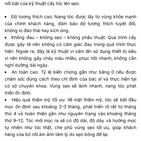
nổi bật của kỹ thuật cấy tóc lên sẹo:
Độ tương thích cao: Nang tóc được lấy từ vùng khỏe mạnh
của chính khách hàng, đảm bảo độ tương thích tuyệt đối,
không lo đào thải hay kích ứng.
Không đau – không sẹo – không phẫu thuật: Quá trình cấy
được gây tê nên không có cảm giác đau trong quá trình thực
hiện. Ngoài ra, đây là kỹ thuật vi xâm lấn sử dụng thiết bị siêu
vi nên không gây chảy máu nhiều, phục hồi nhanh, không cần
nghỉ dưỡng dài ngày.
An toàn cao: Tỷ lệ biến chứng gần như bằng 0 nếu được
chăm sóc đúng cách theo chỉ định của bác sĩ và thực hiện tại
cơ sở chuyên khoa. Vùng sẹo sẽ lành nhanh, nang tóc phát
triển ổn định.
Hiệu quả thẩm mỹ tối ưu: Về mặt thẩm mỹ, tóc sẽ bắt đầu
mọc ổn định sau khoảng 2–3 tháng, phát triển rõ rệt từ tháng
thứ 4 và hoàn thiện gần như nguyên trạng vào khoảng tháng
thứ 9–12. Tóc mới mọc ra sẽ có độ dài, độ dày và hướng mọc
tự nhiên như tóc thật, che phủ vùng sẹo tối ưu, giúp khách
hàng xóa bỏ nỗi ám ảnh tâm lý do sẹo bỏng để lại.