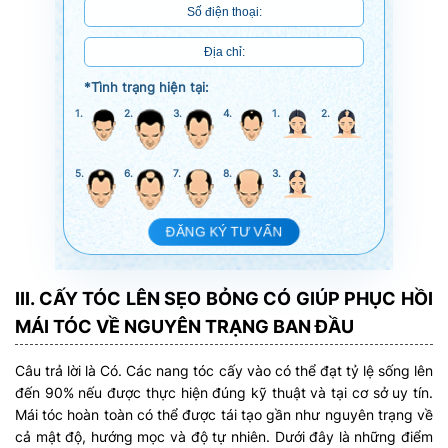
*Tình trạng hiện tại:
1.
2.
3.
4.
1.
2.
5.
6.
7.
8.
3.
ĐĂNG KÝ TƯ VẤN
III. CẤY TÓC LÊN SẸO BỎNG CÓ GIÚP PHỤC HỒI
MÁI TÓC VỀ NGUYÊN TRẠNG BAN ĐẦU
Câu trả lời là Có. Các nang tóc cấy vào có thể đạt tỷ lệ sống lên
đến 90% nếu được thực hiện đúng kỹ thuật và tại cơ sở uy tín.
Mái tóc hoàn toàn có thể được tái tạo gần như nguyên trạng về
cả mật độ, hướng mọc và độ tự nhiên. Dưới đây là những điểm