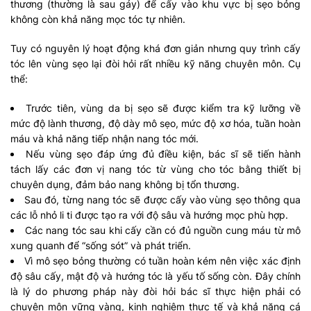
thương (thường là sau gáy) để cấy vào khu vực bị sẹo bỏng
không còn khả năng mọc tóc tự nhiên.
Tuy có nguyên lý hoạt động khá đơn giản nhưng quy trình cấy
tóc lên vùng sẹo lại đòi hỏi rất nhiều kỹ năng chuyên môn. Cụ
thể:
Trước tiên, vùng da bị sẹo sẽ được kiểm tra kỹ lưỡng về
mức độ lành thương, độ dày mô sẹo, mức độ xơ hóa, tuần hoàn
máu và khả năng tiếp nhận nang tóc mới.
Nếu vùng sẹo đáp ứng đủ điều kiện, bác sĩ sẽ tiến hành
tách lấy các đơn vị nang tóc từ vùng cho tóc bằng thiết bị
chuyên dụng, đảm bảo nang không bị tổn thương.
Sau đó, từng nang tóc sẽ được cấy vào vùng sẹo thông qua
các lỗ nhỏ li ti được tạo ra với độ sâu và hướng mọc phù hợp.
Các nang tóc sau khi cấy cần có đủ nguồn cung máu từ mô
xung quanh để “sống sót” và phát triển.
Vì mô sẹo bỏng thường có tuần hoàn kém nên việc xác định
độ sâu cấy, mật độ và hướng tóc là yếu tố sống còn. Đây chính
là lý do phương pháp này đòi hỏi bác sĩ thực hiện phải có
chuyên môn vững vàng, kinh nghiệm thực tế và khả năng cá