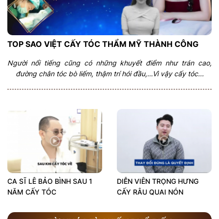
TOP SAO VIỆT CẤY TÓC THẨM MỸ THÀNH CÔNG
Người nổi tiếng cũng có những khuyết điểm như trán cao,
đường chân tóc bò liếm, thậm trí hói đầu,…Vì vậy cấy tóc...
CA SĨ LÊ BẢO BÌNH SAU 1
DIỄN VIÊN TRỌNG HƯNG
NĂM CẤY TÓC
CẤY RÂU QUAI NÓN