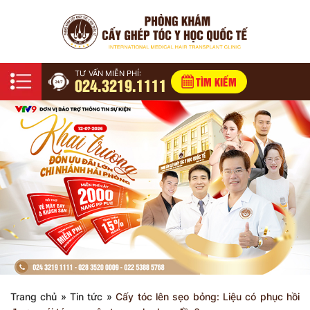
TƯ VẤN MIỄN PHÍ:
024.3219.1111
TÌM KIẾM
Trang chủ
»
Tin tức
»
Cấy tóc lên sẹo bỏng: Liệu có phục hồi