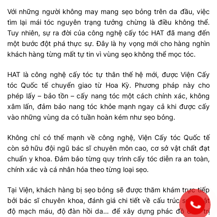
Với những người không may mang sẹo bỏng trên da đầu, việc
tìm lại mái tóc nguyên trạng tưởng chừng là điều không thể.
Tuy nhiên, sự ra đời của công nghệ cấy tóc HAT đã mang đến
một bước đột phá thực sự. Đây là hy vọng mới cho hàng nghìn
khách hàng từng mất tự tin vì vùng sẹo không thể mọc tóc.
HAT là công nghệ cấy tóc tự thân thế hệ mới, được Viện Cấy
tóc Quốc tế chuyển giao từ Hoa Kỳ. Phương pháp này cho
phép lấy – bảo tồn – cấy nang tóc một cách chính xác, không
xâm lấn, đảm bảo nang tóc khỏe mạnh ngay cả khi được cấy
vào những vùng da có tuần hoàn kém như sẹo bỏng.
Không chỉ có thế mạnh về công nghệ, Viện Cấy tóc Quốc tế
còn sở hữu đội ngũ bác sĩ chuyên môn cao, cơ sở vật chất đạt
chuẩn y khoa. Đảm bảo từng quy trình cấy tóc diễn ra an toàn,
chính xác và cá nhân hóa theo từng loại sẹo.
Tại Viện, khách hàng bị sẹo bỏng sẽ được thăm khám trực tiếp
bởi bác sĩ chuyên khoa, đánh giá chi tiết về cấu trúc sẹo, mật
độ mạch máu, độ đàn hồi da… để xây dựng phác đồ điều trị