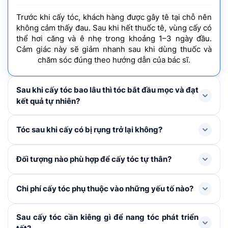
Trước khi cấy tóc, khách hàng được gây tê tại chỗ nên
không cảm thấy đau. Sau khi hết thuốc tê, vùng cấy có
thể hơi căng và ê nhẹ trong khoảng 1–3 ngày đầu.
Cảm giác này sẽ giảm nhanh sau khi dùng thuốc và
chăm sóc đúng theo hướng dẫn của bác sĩ.
Sau khi cấy tóc bao lâu thì tóc bắt đầu mọc và đạt
kết quả tự nhiên?
Tóc mới thường rụng shock loss trong 1-3 tháng đầu
Tóc sau khi cấy có bị rụng trở lại không?
và bắt đầu mọc lại ở tháng thứ 4, cải thiện rõ rệt từ
tháng thứ 6–9 và đạt mật độ tối ưu nhất sau khoảng 1
Trong 1 – 3 tháng đầu, tóc cấy có thể rụng thay thân
Đối tượng nào phù hợp để cấy tóc tự thân?
năm.
để mọc lên tóc mới. Đây là hiện tượng bình thường,
không đáng lo ngại. Khi nang tóc đã ổn định, tóc mới
Cấy tóc tự thân được chỉ định cho người bị hói đầu, tóc
Chi phí cấy tóc phụ thuộc vào những yếu tố nào?
sẽ sinh trưởng và phát triển như tóc tự nhiên không bị
thưa mỏng ở khu vực nhất định, nang tóc đã tiêu biến,
rụng trở lại nếu được chăm sóc đúng cách.
không còn khả năng tái tạo, đường chân tóc cao, sẹo
Chi phí cấy tóc được xác định dựa trên: Số lượng nang
Sau cấy tóc cần kiêng gì để nang tóc phát triển
vùng da đầu. Khách hàng cần từ đủ 18 tuổi trở lên, sức
tóc cần cấy, kỹ thuật áp dụng, các khoản chi phí phát