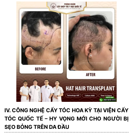
IV. CÔNG NGHỆ CẤY TÓC HOA KỲ TẠI VIỆN CẤY
TÓC QUỐC TẾ – HY VỌNG MỚI CHO NGƯỜI BỊ
SẸO BỎNG TRÊN DA ĐẦU