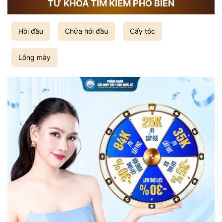
TỪ KHÓA TÌM KIẾM PHỔ BIẾN
Hói đầu
Chữa hói đầu
Cấy tóc
Lông mày