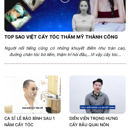
TOP SAO VIỆT CẤY TÓC THẨM MỸ THÀNH CÔNG
Người nổi tiếng cũng có những khuyết điểm như trán cao,
đường chân tóc bò liếm, thậm trí hói đầu,…Vì vậy cấy tóc...
CA SĨ LÊ BẢO BÌNH SAU 1
DIỄN VIÊN TRỌNG HƯNG
NĂM CẤY TÓC
CẤY RÂU QUAI NÓN