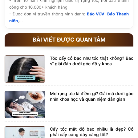
- Trên 10 năm kinh nghiệm điều trị rụng tóc, hói đầu thành
công cho 10.000+ khách hàng
- Được đơn vị truyền thông vinh danh:
Báo VOV
,
Báo Thanh
niên
,...
BÀI VIẾT ĐƯỢC QUAN TÂM
Tóc cấy có bạc như tóc thật không? Bác
sĩ giải đáp dưới góc độ y khoa
Mơ rụng tóc là điềm gì? Giải mã dưới góc
nhìn khoa học và quan niệm dân gian
Cấy tóc mật độ bao nhiêu là đẹp? Có
phải cấy càng dày càng tốt?