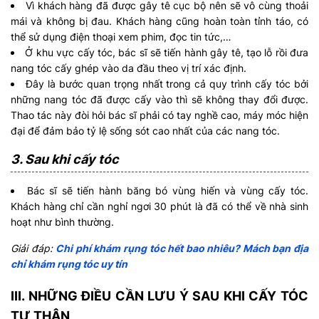
Vì khách hàng đã được gây tê cục bộ nên sẽ vô cùng thoải
mái và không bị đau. Khách hàng cũng hoàn toàn tỉnh táo, có
thể sử dụng điện thoại xem phim, đọc tin tức,…
Ở khu vực cấy tóc, bác sĩ sẽ tiến hành gây tê, tạo lỗ rồi đưa
nang tóc cấy ghép vào da đầu theo vị trí xác định.
Đây là bước quan trọng nhất trong cả quy trình cấy tóc bởi
những nang tóc đã được cấy vào thì sẽ không thay đổi được.
Thao tác này đòi hỏi bác sĩ phải có tay nghề cao, máy móc hiện
đại để đảm bảo tỷ lệ sống sót cao nhất của các nang tóc.
3. Sau khi cấy tóc
Bác sĩ sẽ tiến hành băng bó vùng hiến và vùng cấy tóc.
Khách hàng chỉ cần nghỉ ngơi 30 phút là đã có thể về nhà sinh
hoạt như bình thường.
Giải đáp:
Chi phí khám rụng tóc hết bao nhiêu? Mách bạn địa
chỉ khám rụng tóc uy tín
III. NHỮNG ĐIỀU CẦN LƯU Ý SAU KHI CẤY TÓC
TỰ THÂN