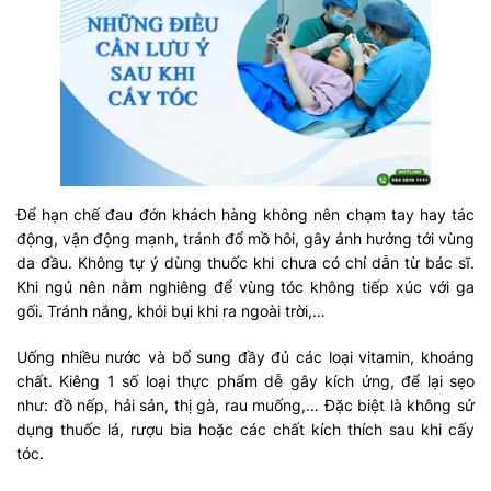
Để hạn chế đau đớn khách hàng không nên chạm tay hay tác
động, vận động mạnh, tránh đổ mồ hôi, gây ảnh hưởng tới vùng
da đầu. Không tự ý dùng thuốc khi chưa có chỉ dẫn từ bác sĩ.
Khi ngủ nên nằm nghiêng để vùng tóc không tiếp xúc với ga
gối. Tránh nắng, khói bụi khi ra ngoài trời,…
Uống nhiều nước và bổ sung đầy đủ các loại vitamin, khoáng
chất. Kiêng 1 số loại thực phẩm dễ gây kích ứng, để lại sẹo
như: đồ nếp, hải sản, thị gà, rau muống,… Đặc biệt là không sử
dụng thuốc lá, rượu bia hoặc các chất kích thích sau khi cấy
tóc.