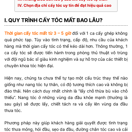
IV. Chọn địa chỉ cấy tóc uy tín để đạt hiệu quả cao
I. QUY TRÌNH CẤY TÓC MẤT BAO LÂU?
Thời gian cấy tóc mất từ 3 – 5 giờ
đối với 1 ca cấy ghép không
quá phức tạp. Tùy vào tình trạng, cấp độ, nhu cầu của khách
hàng mà thời gian cấy tóc có thể kéo dài hơn. Thông thường, 1
ca cấy tóc sẽ được tiến hành trong phòng thủ thuật vô trùng
với đội ngũ bác sĩ giàu kinh nghiệm và sự hỗ trợ của các thiết bị
chuyên khoa tóc hiện đại.
Hiện nay, chúng ta chưa thể tự tạo một cấu trúc thay thế nào
giống như nang tóc tự thân, có độ tương thích cao và không bị
đào thải. Nên cách duy nhất chính là “lấy chỗ thừa bù vào chỗ
thiếu”. Nang tóc ở những vùng da đầu khỏe mạnh (thường là
sau gáy) sẽ được lấy, chiết tách ra và cấy lên vùng da đầu
thưa tóc.
Phương pháp này giúp khách hàng giải quyết được tình trạng
tóc thưa mỏng, hói đầu, sẹo da đầu, đường chân tóc cao và cải