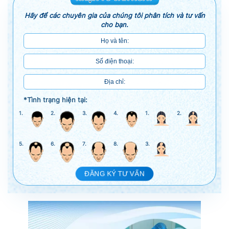
Hãy để các chuyên gia của chúng tôi phân tích và tư vấn
cho bạn.
*Tình trạng hiện tại:
1.
2.
3.
4.
1.
2.
5.
6.
7.
8.
3.
ĐĂNG KÝ TƯ VẤN