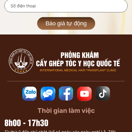
Báo giá tự động
Thời gian làm việc
8h00 - 17h30
Từ thứ 2 đến chủ nhật (kể cả ngày các ngày nghỉ Lễ, Tết)