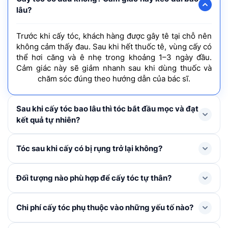
lâu?
Trước khi cấy tóc, khách hàng được gây tê tại chỗ nên
không cảm thấy đau. Sau khi hết thuốc tê, vùng cấy có
thể hơi căng và ê nhẹ trong khoảng 1–3 ngày đầu.
Cảm giác này sẽ giảm nhanh sau khi dùng thuốc và
chăm sóc đúng theo hướng dẫn của bác sĩ.
Sau khi cấy tóc bao lâu thì tóc bắt đầu mọc và đạt
kết quả tự nhiên?
Tóc mới thường rụng shock loss trong 1-3 tháng đầu
Tóc sau khi cấy có bị rụng trở lại không?
và bắt đầu mọc lại ở tháng thứ 4, cải thiện rõ rệt từ
tháng thứ 6–9 và đạt mật độ tối ưu nhất sau khoảng 1
Trong 1 – 3 tháng đầu, tóc cấy có thể rụng thay thân
Đối tượng nào phù hợp để cấy tóc tự thân?
năm.
để mọc lên tóc mới. Đây là hiện tượng bình thường,
không đáng lo ngại. Khi nang tóc đã ổn định, tóc mới
Cấy tóc tự thân được chỉ định cho người bị hói đầu, tóc
Chi phí cấy tóc phụ thuộc vào những yếu tố nào?
sẽ sinh trưởng và phát triển như tóc tự nhiên không bị
thưa mỏng ở khu vực nhất định, nang tóc đã tiêu biến,
rụng trở lại nếu được chăm sóc đúng cách.
không còn khả năng tái tạo, đường chân tóc cao, sẹo