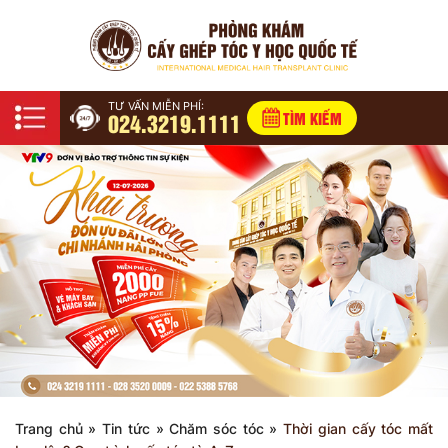
TƯ VẤN MIỄN PHÍ:
024.3219.1111
TÌM KIẾM
Trang chủ
»
Tin tức
»
Chăm sóc tóc
»
Thời gian cấy tóc mất