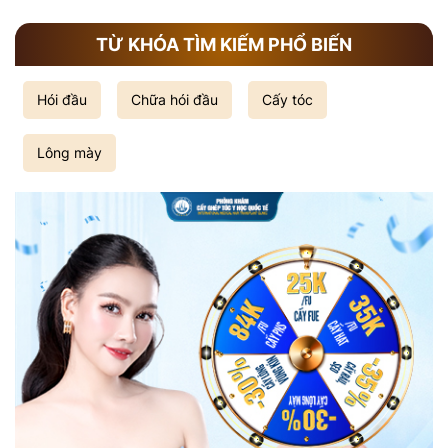
TỪ KHÓA TÌM KIẾM PHỔ BIẾN
Hói đầu
Chữa hói đầu
Cấy tóc
Lông mày