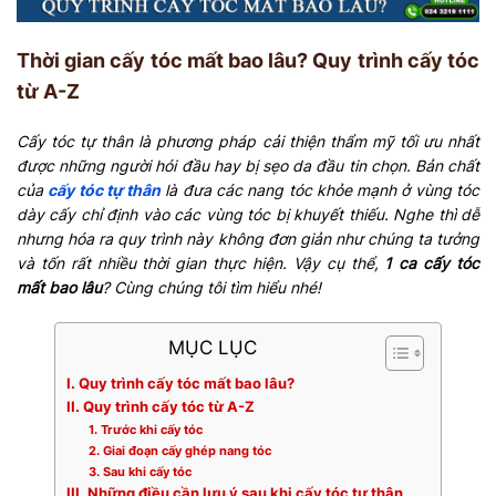
Thời gian cấy tóc mất bao lâu? Quy trình cấy tóc
từ A-Z
Cấy tóc tự thân là phương pháp cải thiện thẩm mỹ tối ưu nhất
được những người hói đầu hay bị sẹo da đầu tin chọn. Bản chất
của
cấy tóc tự thân
là đưa các nang tóc khỏe mạnh ở vùng tóc
dày cấy chỉ định vào các vùng tóc bị khuyết thiếu. Nghe thì dễ
nhưng hóa ra quy trình này không đơn giản như chúng ta tưởng
và tốn rất nhiều thời gian thực hiện. Vậy cụ thể,
1 ca cấy tóc
mất bao lâu
? Cùng chúng tôi tìm hiểu nhé!
MỤC LỤC
I. Quy trình cấy tóc mất bao lâu?
II. Quy trình cấy tóc từ A-Z
1. Trước khi cấy tóc
2. Giai đoạn cấy ghép nang tóc
3. Sau khi cấy tóc
III. Những điều cần lưu ý sau khi cấy tóc tự thân