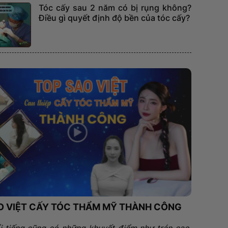
Tóc cấy sau 2 năm có bị rụng không?
Điều gì quyết định độ bền của tóc cấy?
O VIỆT CẤY TÓC THẨM MỸ THÀNH CÔNG
i tiếng cũng có những khuyết điểm như trán cao,