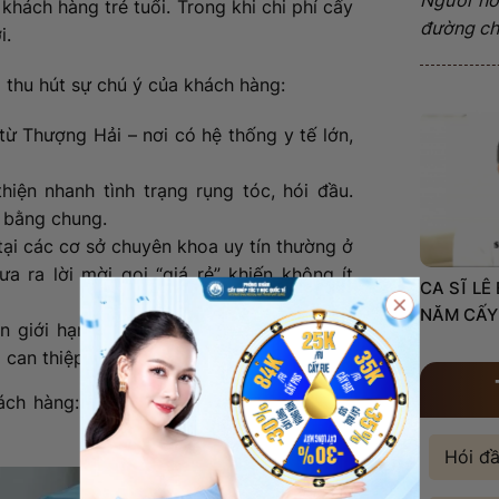
 khách hàng trẻ tuổi. Trong khi chi phí cấy
đường châ
i.
 thu hút sự chú ý của khách hàng:
ừ Thượng Hải – nơi có hệ thống y tế lớn,
iện nhanh tình trạng rụng tóc, hói đầu.
t bằng chung.
 tại các cơ sở chuyên khoa uy tín thường ở
 ra lời mời gọi “giá rẻ” khiến không ít
CA SĨ LÊ
NĂM CẤY
n giới hạn ở nhóm tuổi trung niên. Nhiều
 can thiệp sớm.
ch hàng: muốn hiệu quả nhanh – chi phí
Hói đ