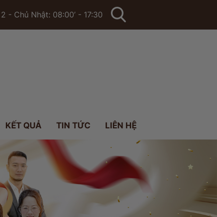
2 - Chủ Nhật: 08:00’ - 17:30
KẾT QUẢ
TIN TỨC
LIÊN HỆ