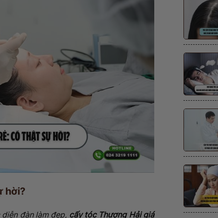
ự hời?
 diễn đàn làm đẹp,
cấy tóc Thượng Hải giá