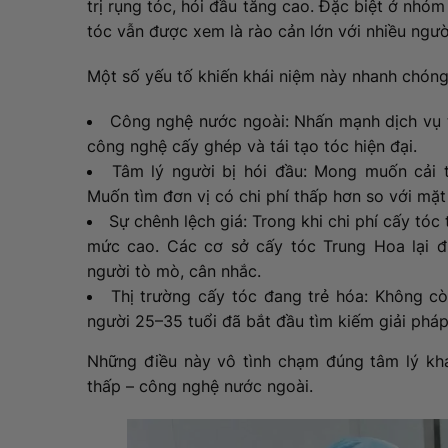
trị rụng tóc, hói đầu tăng cao. Đặc biệt ở nhóm
tóc vẫn được xem là rào cản lớn với nhiều ngườ
Một số yếu tố khiến khái niệm này nhanh chóng
Công nghệ nước ngoài: Nhấn mạnh dịch vụ t
công nghệ cấy ghép và tái tạo tóc hiện đại.
Tâm lý người bị hói đầu: Mong muốn cải th
Muốn tìm đơn vị có chi phí thấp hơn so với mặ
Sự chênh lệch giá: Trong khi chi phí cấy tóc
mức cao. Các cơ sở cấy tóc Trung Hoa lại đưa
người tò mò, cân nhắc.
Thị trường cấy tóc đang trẻ hóa: Không cò
người 25–35 tuổi đã bắt đầu tìm kiếm giải pháp
Những điều này vô tình chạm đúng tâm lý khá
thấp – công nghệ nước ngoài.