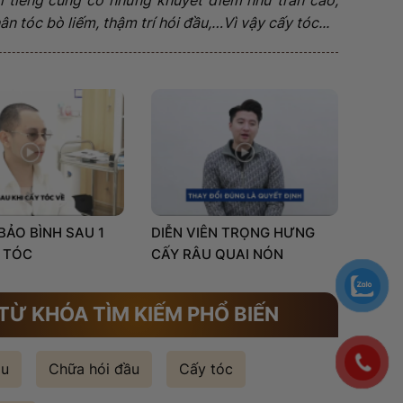
n tóc bò liếm, thậm trí hói đầu,…Vì vậy cấy tóc...
 BẢO BÌNH SAU 1
DIỄN VIÊN TRỌNG HƯNG
 TÓC
CẤY RÂU QUAI NÓN
TỪ KHÓA TÌM KIẾM PHỔ BIẾN
ầu
Chữa hói đầu
Cấy tóc