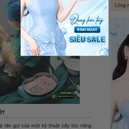
Lông 
Ì?
à tên gọi của một kỹ thuật cấy tóc riêng