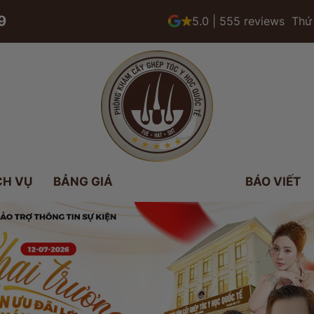
9
5.0 | 555 reviews
Thứ 
CH VỤ
BẢNG GIÁ
BÁO VIẾT