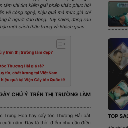
 tâm khi tìm kiếm giải pháp khắc phục hói
 dẫn về công nghệ, hiệu quả mà mức giá chỉ
ng ít người dao động. Tuy nhiên, đằng sau
nhận một cách thận trọng và khách quan.
ú ý trên thị trường làm đẹp?
 tóc Thượng Hải giá rẻ?
uy tín, chất lượng tại Việt Nam
 hiệu quả tại Viện Cấy tóc Quốc tế
Ẻ GÂY CHÚ Ý TRÊN THỊ TRƯỜNG LÀM
tóc Trung Hoa hay cấy tóc Thượng Hải bắt
TOP SA
p cuối năm. Đây là thời điểm nhu cầu điều
Người nổ