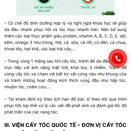
– Có chế độ dinh dưỡng hợp lý và nghỉ ngơi khoa học sẽ giúp
da đầu nhanh phục hồi và tóc mọc nhanh hơn. Nên bổ sung
thêm các loại thực phẩm giàu protein, vitamin A, B, C, D, E, sắt,
kẽm, omega 3 như trứng, thịt, cá, sữa, cà rốt, củ dền, cà chua,
khoai tây, hạt khô, các loại trái cây,…
– Trong vòng 1 tháng sau khi cấy tóc, tránh để da đầu tiếp xúc
trực tiếp với ánh nắng mặt trời, khói bụi, ô nhiễm. Tránh để
vùng cấy tóc va chạm với bất kỳ vật cứng nào như khung cửa
và tránh những hoạt động kích thích vùng đầu như hấp tóc,
nhuộm tóc, châm cứu….
– Tái khám định kỳ theo lịch hẹn để bác sĩ theo dõi quá trình
phục hồi, kịp thời xử lý các vấn đề phát sinh và đánh giá tốc độ
phát triển của các nang tóc.
III. VIỆN CẤY TÓC QUỐC TẾ – ĐƠN VỊ CẤY TÓC