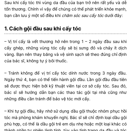
Sau khi cấy tóc thì vùng da đầu của bạn trở nên rất yếu và dễ
tổn thương. Chính vì vậy để chúng có thể phát triển khỏe mạnh,
bạn cần lưu ý một số điều khi
chăm sóc sau cấy tóc
dưới đây:
1. Cách gội đầu sau khi cấy tóc
– Vị trí cấy là vết thương hở nên trong 1 – 2 ngày đầu sau khi
cấy ghép, những vùng tóc cấy sẽ bị sưng đỏ và chảy ít dịch
vàng. Bạn nên thay băng và vệ sinh sạch sẽ theo đúng chỉ định
của bác sĩ, không tự ý bôi thuốc.
– Tránh không để vị trí cấy tóc dính nước trong 3 ngày đầu.
Ngày thứ 4, bạn có thể tiến hành gội đầu. Lần gội đầu đầu tiên
sẽ được thực hiện bởi kỹ thuật viên tại cơ sở cấy tóc. Sau đó,
bác sĩ sẽ hướng dẫn bạn các thao tác gội tại nhà cũng như
những điều cần tránh để bảo vệ tóc mới cấy.
– Khi tự gội đầu, hãy nhớ sử dụng dầu gội thuộc nhóm phục hồi
tóc mà phòng khám khuyến nghị. Bác sĩ sẽ chỉ định loại dầu gội
phù hợp, có thể là dầu gội trẻ em dịu nhẹ hoặc một loại khác có
thành phần tự nhiên lành tính, tùy vào tình trạng da đầu và tóc