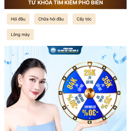
TỪ KHÓA TÌM KIẾM PHỔ BIẾN
Hói đầu
Chữa hói đầu
Cấy tóc
Lông mày