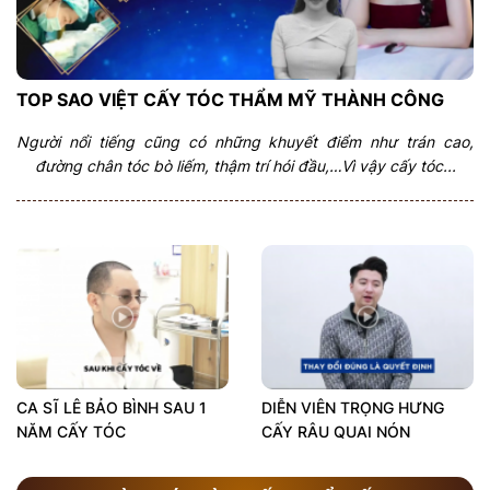
TOP SAO VIỆT CẤY TÓC THẨM MỸ THÀNH CÔNG
Người nổi tiếng cũng có những khuyết điểm như trán cao,
đường chân tóc bò liếm, thậm trí hói đầu,…Vì vậy cấy tóc...
CA SĨ LÊ BẢO BÌNH SAU 1
DIỄN VIÊN TRỌNG HƯNG
NĂM CẤY TÓC
CẤY RÂU QUAI NÓN