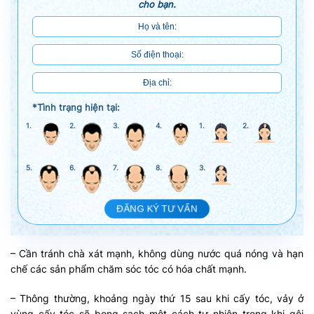
cho bạn.
*Tình trạng hiện tại:
1.
2.
3.
4.
1.
2.
5.
6.
7.
8.
3.
ĐĂNG KÝ TƯ VẤN
– Cần tránh chà xát mạnh, không dùng nước quá nóng và hạn
chế các sản phẩm chăm sóc tóc có hóa chất mạnh.
– Thông thường, khoảng ngày thứ 15 sau khi cấy tóc, vảy ở
vùng cấy tóc sẽ bong sạch một cách tự nhiên trong khi gội