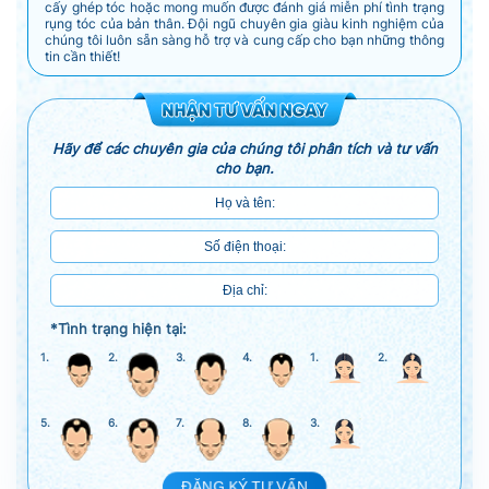
cấy ghép tóc hoặc mong muốn được đánh giá miễn phí tình trạng
rụng tóc của bản thân. Đội ngũ chuyên gia giàu kinh nghiệm của
chúng tôi luôn sẵn sàng hỗ trợ và cung cấp cho bạn những thông
tin cần thiết!
Hãy để các chuyên gia của chúng tôi phân tích và tư vấn
cho bạn.
*Tình trạng hiện tại:
1.
2.
3.
4.
1.
2.
5.
6.
7.
8.
3.
ĐĂNG KÝ TƯ VẤN