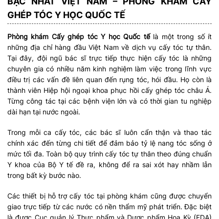
BẬC NHẤT VIỆT NAM – PHÒNG KHÁM CẤY
GHÉP TÓC Y HỌC QUỐC TẾ
Phòng khám Cấy ghép tóc Y học Quốc tế
là một trong số ít
những địa chỉ hàng đầu Việt Nam về dịch vụ cấy tóc tự thân.
Tại đây, đội ngũ bác sĩ trực tiếp thực hiện cấy tóc là những
chuyên gia có nhiều năm kinh nghiệm làm việc trong lĩnh vực
điều trị các vấn đề liên quan đến rụng tóc, hói đầu. Họ còn là
thành viên Hiệp hội ngoại khoa phục hồi cấy ghép tóc châu Á.
Từng công tác tại các bệnh viện lớn và có thời gian tu nghiệp
dài hạn tại nước ngoài.
Trong mỗi ca cấy tóc, các bác sĩ luôn cẩn thận và thao tác
chính xác đến từng chi tiết để đảm bảo tỷ lệ nang tóc sống ở
mức tối đa. Toàn bộ quy trình cấy tóc tự thân theo đúng chuẩn
Y khoa của Bộ Y tế đề ra, không để ra sai xót hay nhầm lẫn
trong bất kỳ bước nào.
Các thiết bị hỗ trợ cấy tóc tại phòng khám cũng được chuyển
giao trực tiếp từ các nước có nền thẩm mỹ phát triển. Đặc biệt
là được Cục quản lý Thực phẩm và Dược phẩm Hoa Kỳ (FDA)