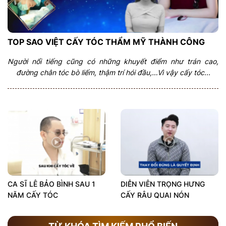
TOP SAO VIỆT CẤY TÓC THẨM MỸ THÀNH CÔNG
Người nổi tiếng cũng có những khuyết điểm như trán cao,
đường chân tóc bò liếm, thậm trí hói đầu,…Vì vậy cấy tóc...
CA SĨ LÊ BẢO BÌNH SAU 1
DIỄN VIÊN TRỌNG HƯNG
NĂM CẤY TÓC
CẤY RÂU QUAI NÓN