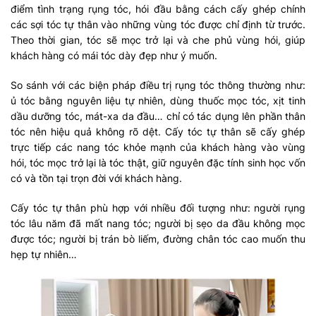
điểm tình trạng rụng tóc, hói đầu bằng cách cấy ghép chính
các sợi tóc tự thân vào những vùng tóc được chỉ định từ trước.
Theo thời gian, tóc sẽ mọc trở lại và che phủ vùng hói, giúp
khách hàng có mái tóc dày đẹp như ý muốn.
So sánh với các biện pháp điều trị rụng tóc thông thường như:
ủ tóc bằng nguyên liệu tự nhiên, dùng thuốc mọc tóc, xịt tinh
dầu dưỡng tóc, mát-xa da đầu… chỉ có tác dụng lên phần thân
tóc nên hiệu quả không rõ dệt. Cấy tóc tự thân sẽ cấy ghép
trực tiếp các nang tóc khỏe mạnh của khách hàng vào vùng
hói, tóc mọc trở lại là tóc thật, giữ nguyên đặc tính sinh học vốn
có và tồn tại trọn đời với khách hàng.
Cấy tóc tự thân phù hợp với nhiều đối tượng như: người rụng
tóc lâu năm đã mất nang tóc; người bị sẹo da đầu không mọc
được tóc; người bị trán bò liếm, đường chân tóc cao muốn thu
hẹp tự nhiên…