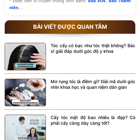
- Được đơn vị truyền thông vinh danh:
Báo VOV
,
Báo Thanh
niên
,...
BÀI VIẾT ĐƯỢC QUAN TÂM
Tóc cấy có bạc như tóc thật không? Bác
sĩ giải đáp dưới góc độ y khoa
Mơ rụng tóc là điềm gì? Giải mã dưới góc
nhìn khoa học và quan niệm dân gian
Cấy tóc mật độ bao nhiêu là đẹp? Có
phải cấy càng dày càng tốt?