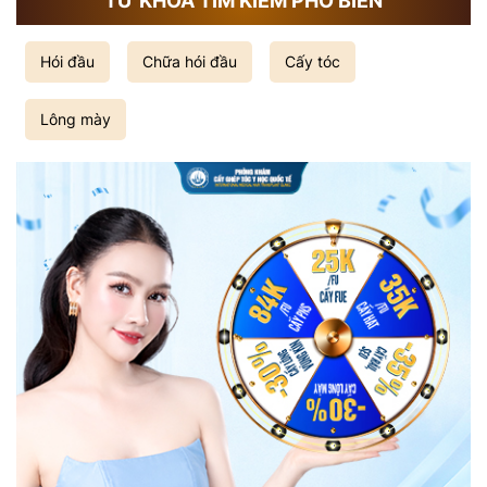
TỪ KHÓA TÌM KIẾM PHỔ BIẾN
Hói đầu
Chữa hói đầu
Cấy tóc
Lông mày