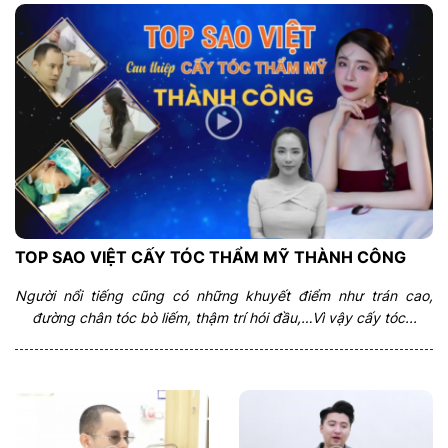
TOP SAO VIỆT CẤY TÓC THẨM MỸ THÀNH CÔNG
Người nổi tiếng cũng có những khuyết điểm như trán cao,
đường chân tóc bò liếm, thậm trí hói đầu,…Vì vậy cấy tóc...