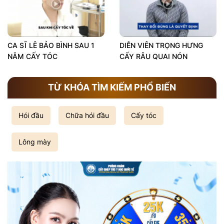
CA SĨ LÊ BẢO BÌNH SAU 1
DIỄN VIÊN TRỌNG HƯNG
NĂM CẤY TÓC
CẤY RÂU QUAI NÓN
TỪ KHÓA TÌM KIẾM PHỔ BIẾN
Hói đầu
Chữa hói đầu
Cấy tóc
Lông mày