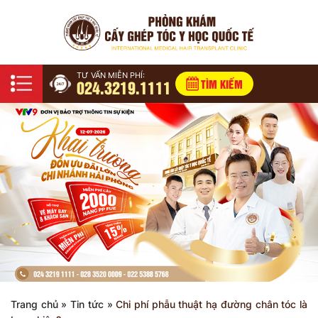
TƯ VẤN MIỄN PHÍ:
024.3219.1111
TÌM KIẾM
Trang chủ
»
Tin tức
»
Chi phí phẫu thuật hạ đường chân tóc là