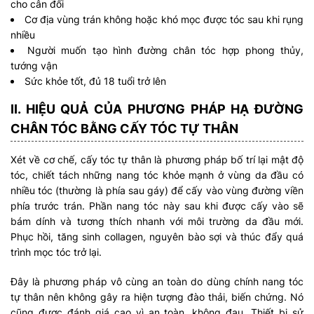
cho cân đối
Cơ địa vùng trán không hoặc khó mọc được tóc sau khi rụng
nhiều
Người muốn tạo hình đường chân tóc hợp phong thủy,
tướng vận
Sức khỏe tốt, đủ 18 tuổi trở lên
II. HIỆU QUẢ CỦA PHƯƠNG PHÁP HẠ ĐƯỜNG
CHÂN TÓC BẰNG CẤY TÓC TỰ THÂN
Xét về cơ chế, cấy tóc tự thân là phương pháp bố trí lại mật độ
tóc, chiết tách những nang tóc khỏe mạnh ở vùng da đầu có
nhiều tóc (thường là phía sau gáy) để cấy vào vùng đường viền
phía trước trán. Phần nang tóc này sau khi được cấy vào sẽ
bám dính và tương thích nhanh với môi trường da đầu mới.
Phục hồi, tăng sinh collagen, nguyên bào sợi và thúc đẩy quá
trình mọc tóc trở lại.
Đây là phương pháp vô cùng an toàn do dùng chính nang tóc
tự thân nên không gây ra hiện tượng đào thải, biến chứng. Nó
cũng được đánh giá cao vì an toàn, không đau. Thiết bị sử