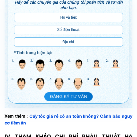
Hãy để các chuyên gia của chúng tôi phân tích và tư vấn
cho bạn.
*Tình trạng hiện tại:
1.
2.
3.
4.
1.
2.
5.
6.
7.
8.
3.
ĐĂNG KÝ TƯ VẤN
Xem thêm
:
Cấy tóc giá rẻ có an toàn không? Cảnh báo nguy
cơ tiềm ẩn
IV. THAM KHẢO CHI PHÍ PHẪU THUẬT HẠ