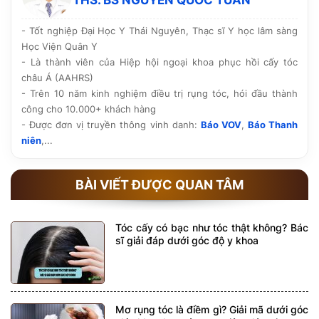
hồi của khách hàng và chính sách bảo hành, chăm sóc
hậu phẫu trước khi quyết định.
- Tốt nghiệp Đại Học Y Thái Nguyên, Thạc sĩ Y học lâm sàng
Học Viện Quân Y
- Là thành viên của Hiệp hội ngoại khoa phục hồi cấy tóc
châu Á (AAHRS)
- Trên 10 năm kinh nghiệm điều trị rụng tóc, hói đầu thành
công cho 10.000+ khách hàng
- Được đơn vị truyền thông vinh danh:
Báo VOV
,
Báo Thanh
niên
,...
BÀI VIẾT ĐƯỢC QUAN TÂM
Tóc cấy có bạc như tóc thật không? Bác
sĩ giải đáp dưới góc độ y khoa
Mơ rụng tóc là điềm gì? Giải mã dưới góc