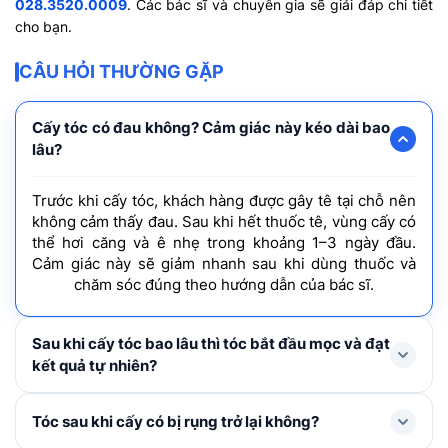
028.3520.0009
. Các bác sĩ và chuyên gia sẽ giải đáp chi tiết
cho bạn.
CÂU HỎI THƯỜNG GẶP
Cấy tóc có đau không? Cảm giác này kéo dài bao
lâu?
Trước khi cấy tóc, khách hàng được gây tê tại chỗ nên
không cảm thấy đau. Sau khi hết thuốc tê, vùng cấy có
thể hơi căng và ê nhẹ trong khoảng 1–3 ngày đầu.
Cảm giác này sẽ giảm nhanh sau khi dùng thuốc và
chăm sóc đúng theo hướng dẫn của bác sĩ.
Sau khi cấy tóc bao lâu thì tóc bắt đầu mọc và đạt
kết quả tự nhiên?
Tóc mới thường rụng shock loss trong 1-3 tháng đầu
Tóc sau khi cấy có bị rụng trở lại không?
và bắt đầu mọc lại ở tháng thứ 4, cải thiện rõ rệt từ