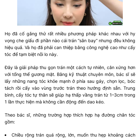
Họ đã cố gắng thử rất nhiều phương pháp khác nhau với hy
vọng che giấu đi phần nào cái trán “sân bay” nhưng đều không
hiệu quả. Và họ đã phải can thiệp bằng công nghệ cao như cấy
tóc để tạm biệt nỗi lo này.
Đây là giải pháp thu gọn trán một cách tự nhiên, cân xứng hơn
với tổng thể gương mặt. Bằng kỹ thuật chuyên môn, bác sĩ sẽ
lấy những nang tóc khỏe mạnh ở phía sau gáy, chọn lọc, bóc
tách rồi cấy vào vùng trước trán theo hướng định sẵn. Trung
bình, cấy tóc tự thân sẽ giúp hạ thấp vầng trán từ 1–3cm trong
1 lần thực hiện mà không cần động đến dao kéo.
Theo bác sĩ, những trường hợp thích hợp hạ đường chân tóc
gồm:
Chiều rộng trán quá rộng, lớn, muốn thu hẹp khoảng cách