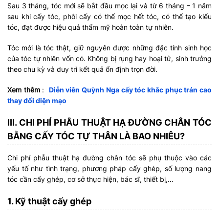
Sau 3 tháng, tóc mới sẽ bắt đầu mọc lại và từ 6 tháng – 1 năm
sau khi cấy tóc, phôi cấy có thể mọc hết tóc, có thể tạo kiểu
tóc, đạt được hiệu quả thẩm mỹ hoàn toàn tự nhiên.
Tóc mới là tóc thật, giữ nguyên được những đặc tính sinh học
của tóc tự nhiên vốn có. Không bị rụng hay hoại tử, sinh trưởng
theo chu kỳ và duy trì kết quả ổn định trọn đời.
Xem thêm
:
Diễn viên Quỳnh Nga cấy tóc khắc phục trán cao
thay đổi diện mạo
III. CHI PHÍ PHẪU THUẬT HẠ ĐƯỜNG CHÂN TÓC
BẰNG CẤY TÓC TỰ THÂN LÀ BAO NHIÊU?
Chi phí phẫu thuật hạ đường chân tóc sẽ phụ thuộc vào các
yếu tố như tình trạng, phương pháp cấy ghép, số lượng nang
tóc cần cấy ghép, cơ sở thực hiện, bác sĩ, thiết bị,…
1. Kỹ thuật cấy ghép