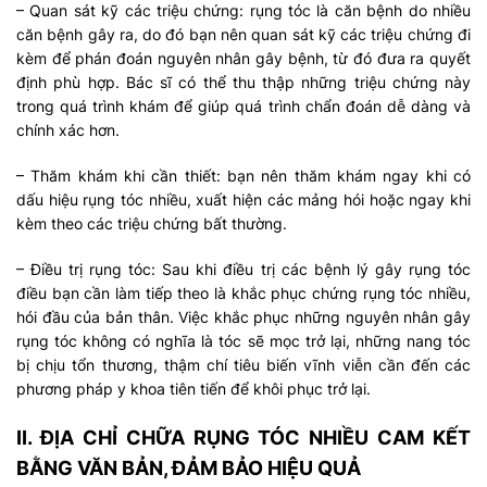
– Quan sát kỹ các triệu chứng: rụng tóc là căn bệnh do nhiều
căn bệnh gây ra, do đó bạn nên quan sát kỹ các triệu chứng đi
kèm để phán đoán nguyên nhân gây bệnh, từ đó đưa ra quyết
định phù hợp. Bác sĩ có thể thu thập những triệu chứng này
trong quá trình khám để giúp quá trình chẩn đoán dễ dàng và
chính xác hơn.
– Thăm khám khi cần thiết: bạn nên thăm khám ngay khi có
dấu hiệu rụng tóc nhiều, xuất hiện các mảng hói hoặc ngay khi
kèm theo các triệu chứng bất thường.
– Điều trị rụng tóc: Sau khi điều trị các bệnh lý gây rụng tóc
điều bạn cần làm tiếp theo là khắc phục chứng rụng tóc nhiều,
hói đầu của bản thân. Việc khắc phục những nguyên nhân gây
rụng tóc không có nghĩa là tóc sẽ mọc trở lại, những nang tóc
bị chịu tổn thương, thậm chí tiêu biến vĩnh viễn cần đến các
phương pháp y khoa tiên tiến để khôi phục trở lại.
II. ĐỊA CHỈ CHỮA RỤNG TÓC NHIỀU CAM KẾT
BẰNG VĂN BẢN, ĐẢM BẢO HIỆU QUẢ