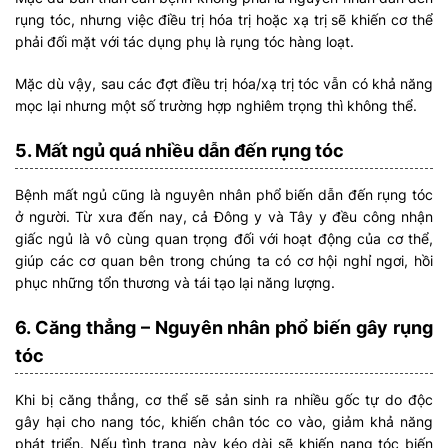
rụng tóc, nhưng việc điều trị hóa trị hoặc xạ trị sẽ khiến cơ thể
phải đối mặt với tác dụng phụ là rụng tóc hàng loạt.
Mặc dù vậy, sau các đợt điều trị hóa/xạ trị tóc vẫn có khả năng
mọc lại nhưng một số trường hợp nghiêm trọng thì không thể.
5. Mất ngủ quá nhiều dẫn đến rụng tóc
Bệnh mất ngủ cũng là nguyên nhân phổ biến dẫn đến rụng tóc
ở người. Từ xưa đến nay, cả Đông y và Tây y đều công nhận
giấc ngủ là vô cùng quan trọng đối với hoạt động của cơ thể,
giúp các cơ quan bên trong chúng ta có cơ hội nghỉ ngơi, hồi
phục những tổn thương và tái tạo lại năng lượng.
6. Căng thẳng – Nguyên nhân phổ biến gây rụng
tóc
Khi bị căng thẳng, cơ thể sẽ sản sinh ra nhiều gốc tự do độc
gây hại cho nang tóc, khiến chân tóc co vào, giảm khả năng
phát triển. Nếu tình trạng này kéo dài sẽ khiến nang tóc biến