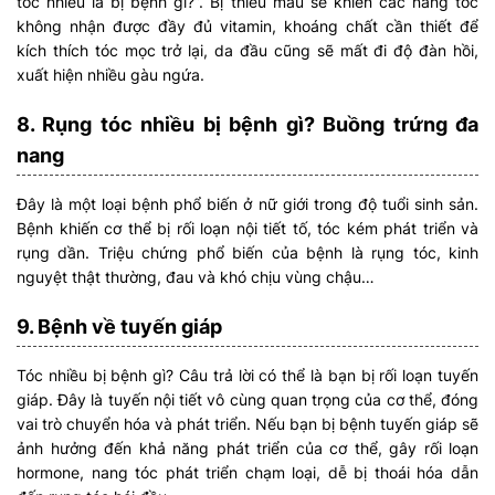
tóc nhiều là bị bệnh gì?”. Bị thiếu máu sẽ khiến các nang tóc
không nhận được đầy đủ vitamin, khoáng chất cần thiết để
kích thích tóc mọc trở lại, da đầu cũng sẽ mất đi độ đàn hồi,
xuất hiện nhiều gàu ngứa.
8. Rụng tóc nhiều bị bệnh gì? Buồng trứng đa
nang
Đây là một loại bệnh phổ biến ở nữ giới trong độ tuổi sinh sản.
Bệnh khiến cơ thể bị rối loạn nội tiết tố, tóc kém phát triển và
rụng dần. Triệu chứng phổ biến của bệnh là rụng tóc, kinh
nguyệt thật thường, đau và khó chịu vùng chậu…
9. Bệnh về tuyến giáp
Tóc nhiều bị bệnh gì? Câu trả lời có thể là bạn bị rối loạn tuyến
giáp. Đây là tuyến nội tiết vô cùng quan trọng của cơ thể, đóng
vai trò chuyển hóa và phát triển. Nếu bạn bị bệnh tuyến giáp sẽ
ảnh hưởng đến khả năng phát triển của cơ thể, gây rối loạn
hormone, nang tóc phát triển chạm loại, dễ bị thoái hóa dẫn