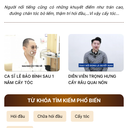
Người nổi tiếng cũng có những khuyết điểm như trán cao,
đường chân tóc bò liếm, thậm trí hói đầu,…Vì vậy cấy tóc...
CA SĨ LÊ BẢO BÌNH SAU 1
DIỄN VIÊN TRỌNG HƯNG
NĂM CẤY TÓC
CẤY RÂU QUAI NÓN
TỪ KHÓA TÌM KIẾM PHỔ BIẾN
Hói đầu
Chữa hói đầu
Cấy tóc