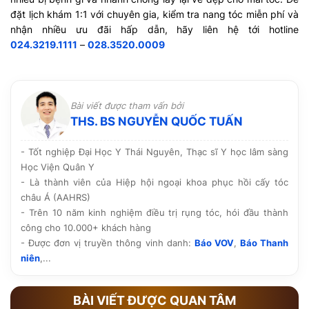
đặt lịch khám 1:1 với chuyên gia, kiểm tra nang tóc miễn phí và
nhận nhiều ưu đãi hấp dẫn, hãy liên hệ tới hotline
024.3219.1111
–
028.3520.0009
Bài viết được tham vấn bởi
THS. BS NGUYỄN QUỐC TUẤN
- Tốt nghiệp Đại Học Y Thái Nguyên, Thạc sĩ Y học lâm sàng
Học Viện Quân Y
- Là thành viên của Hiệp hội ngoại khoa phục hồi cấy tóc
châu Á (AAHRS)
- Trên 10 năm kinh nghiệm điều trị rụng tóc, hói đầu thành
công cho 10.000+ khách hàng
- Được đơn vị truyền thông vinh danh:
Báo VOV
,
Báo Thanh
niên
,...
BÀI VIẾT ĐƯỢC QUAN TÂM