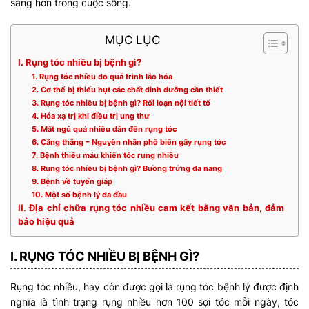
sáng hơn trong cuộc sống.
MỤC LỤC
I. Rụng tóc nhiều bị bệnh gì?
1. Rụng tóc nhiều do quá trình lão hóa
2. Cơ thể bị thiếu hụt các chất dinh dưỡng cần thiết
3. Rụng tóc nhiều bị bệnh gì? Rối loạn nội tiết tố
4. Hóa xạ trị khi điều trị ung thư
5. Mất ngủ quá nhiều dẫn đến rụng tóc
6. Căng thẳng – Nguyên nhân phổ biến gây rụng tóc
7. Bệnh thiếu máu khiến tóc rụng nhiều
8. Rụng tóc nhiều bị bệnh gì? Buồng trứng đa nang
9. Bệnh về tuyến giáp
10. Một số bệnh lý da đầu
II. Địa chỉ chữa rụng tóc nhiều cam kết bằng văn bản, đảm
bảo hiệu quả
I. RỤNG TÓC NHIỀU BỊ BỆNH GÌ?
Rụng tóc nhiều, hay còn được gọi là rụng tóc bệnh lý được định
nghĩa là tình trạng rụng nhiều hơn 100 sợi tóc mỗi ngày, tóc