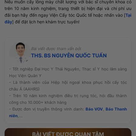
Nếu muốn cấy lông mày chất lượng với bác sĩ chuyên khoa có
trên 10 năm kinh nghiệm, trang thiết bị hiện đại và chi phí ưu
đãi bạn hãy đến ngay Viện Cấy tóc Quốc tế hoặc nhấn vào [
Tại
đây
] để đặt lịch hẹn khám trực tuyến!
Bài viết được tham vấn bởi
THS. BS NGUYỄN QUỐC TUẤN
- Tốt nghiệp Đại Học Y Thái Nguyên, Thạc sĩ Y học lâm sàng
Học Viện Quân Y
- Là thành viên của Hiệp hội ngoại khoa phục hồi cấy tóc
châu Á (AAHRS)
- Trên 10 năm kinh nghiệm điều trị rụng tóc, hói đầu thành
công cho 10.000+ khách hàng
- Được đơn vị truyền thông vinh danh:
Báo VOV
,
Báo Thanh
niên
,...
BÀI VIẾT ĐƯỢC QUAN TÂM