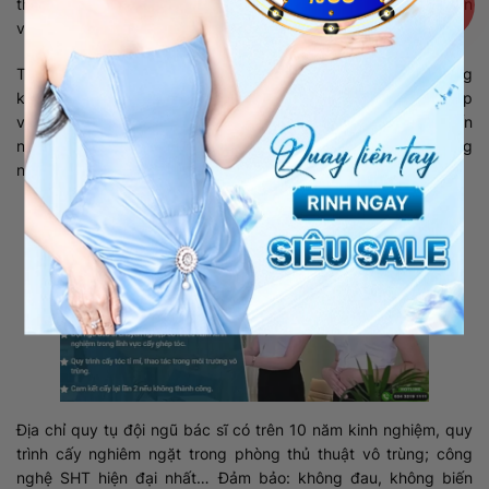
thực thủ thuật, đồng thời đảm bảo lông mày mọc đều, tự nhiên
và đầy đặn.
Tại Việt Nam có nhiều cơ sở thực hiện cấy lông mày nhưng
không nơi đâu hiện đại như tại
Viện Cấy tóc Quốc tế
. Thành lập
vào năm 2018 và được Sở Y tế cấp phép hoạt động, cho đến
nay đây vẫn là cơ sở cấy lông tóc tự thân uy tín và chất lượng
nhất trên cả nước.
Địa chỉ quy tụ đội ngũ bác sĩ có trên 10 năm kinh nghiệm, quy
trình cấy nghiêm ngặt trong phòng thủ thuật vô trùng; công
nghệ SHT hiện đại nhất… Đảm bảo: không đau, không biến