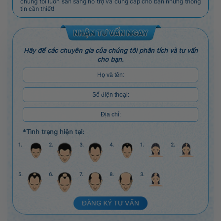
chúng tôi luôn sẵn sàng hỗ trợ và cung cấp cho bạn những thông
tin cần thiết!
Hãy để các chuyên gia của chúng tôi phân tích và tư vấn
cho bạn.
*Tình trạng hiện tại:
1.
2.
3.
4.
1.
2.
5.
6.
7.
8.
3.
ĐĂNG KÝ TƯ VẤN