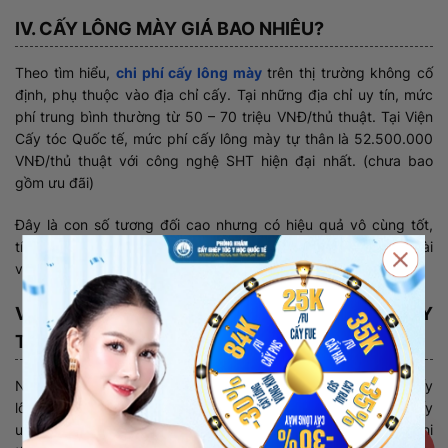
IV. CẤY LÔNG MÀY GIÁ BAO NHIÊU?
Theo tìm hiểu,
chi phí cấy lông mày
trên thị trường không cố
định, phụ thuộc vào địa chỉ cấy. Tại những địa chỉ uy tín, mức
phí trung bình thường từ 50 – 70 triệu VNĐ/thủ thuật. Tại Viện
Cấy tóc Quốc tế, mức phí cấy lông mày tự thân là 52.500.000
VNĐ/thủ thuật với công nghệ SHT hiện đại nhất. (chưa bao
gồm ưu đãi)
Đây là con số tương đối cao nhưng có hiệu quả vô cùng tốt,
tính thẩm mỹ tự nhiên, chỉ cần thực hiện 1 lần là có thể kéo dài
vĩnh viễn.
V. ĐÂU LÀ ĐỊA CHỈ CẤY LÔNG MÀY AN TOÀN, UY
TÍN VÀ CHI PHÍ PHẢI CHĂNG
Nếu đã có ý định cấy lông mày tự thân thì việc lựa chọn cấy
lông mày ở địa chỉ cấy là vô cùng quan trọng. Một địa chỉ cấy
uy tín và chất lượng sẽ giúp bạn hạn chế các biến chứng khi