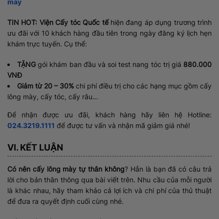
mày
TIN HOT:
Viện Cấy tóc Quốc tế
hiện đang áp dụng trương trình
ưu đãi với 10 khách hàng đầu tiên trong ngày đăng ký lịch hẹn
khám trực tuyến. Cụ thể:
TẶNG
gói khám ban đầu và soi test nang tóc trị giá
880.000
VNĐ
Giảm từ 20 – 30%
chi phí điều trị cho các hạng mục gồm cấy
lông mày, cấy tóc, cấy râu…
Để nhận được ưu đãi, khách hàng hãy liên hệ Hotline:
024.3219.1111
để được tư vấn và nhận mã giảm giá nhé!
VI. KẾT LUẬN
Có nên cấy lông mày tự thân không
? Hẳn là bạn đã có câu trả
lời cho bản thân thông qua bài viết trên. Nhu cầu của mỗi người
là khác nhau, hãy tham khảo cả lợi ích và chi phí của thủ thuật
để đưa ra quyết định cuối cùng nhé.