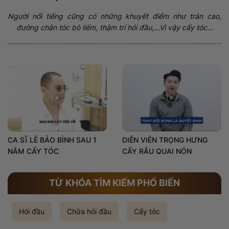
Người nổi tiếng cũng có những khuyết điểm như trán cao,
đường chân tóc bò liếm, thậm trí hói đầu,…Vì vậy cấy tóc...
CA SĨ LÊ BẢO BÌNH SAU 1
DIỄN VIÊN TRỌNG HƯNG
NĂM CẤY TÓC
CẤY RÂU QUAI NÓN
TỪ KHÓA TÌM KIẾM PHỔ BIẾN
Hói đầu
Chữa hói đầu
Cấy tóc