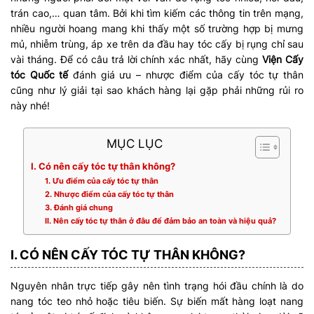
trán cao,… quan tâm. Bởi khi tìm kiếm các thông tin trên mạng,
nhiều người hoang mang khi thấy một số trường hợp bị mưng
mủ, nhiễm trùng, áp xe trên da đầu hay tóc cấy bị rụng chỉ sau
vài tháng. Để có câu trả lời chính xác nhất, hãy cùng
Viện Cấy
tóc Quốc tế
đánh giá ưu – nhược điểm của cấy tóc tự thân
cũng như lý giải tại sao khách hàng lại gặp phải những rủi ro
này nhé!
MỤC LỤC
I. Có nên cấy tóc tự thân không?
1. Ưu điểm của cấy tóc tự thân
2. Nhược điểm của cấy tóc tự thân
3. Đánh giá chung
II. Nên cấy tóc tự thân ở đâu để đảm bảo an toàn và hiệu quả?
I. CÓ NÊN CẤY TÓC TỰ THÂN KHÔNG?
Nguyên nhân trực tiếp gây nên tình trạng hói đầu chính là do
nang tóc teo nhỏ hoặc tiêu biến. Sự biến mất hàng loạt nang