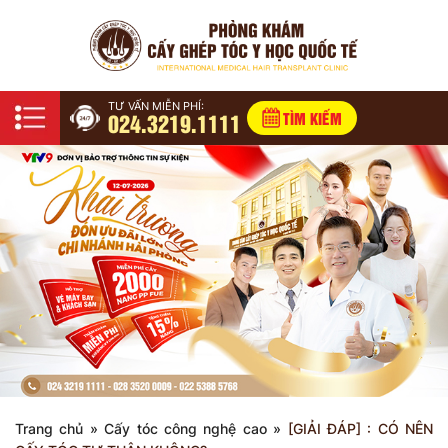
TƯ VẤN MIỄN PHÍ:
024.3219.1111
TÌM KIẾM
Trang chủ
»
Cấy tóc công nghệ cao
»
[GIẢI ĐÁP] : CÓ NÊN