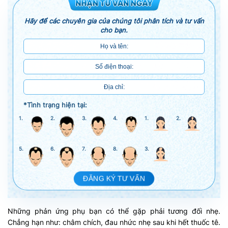
Hãy để các chuyên gia của chúng tôi phân tích và tư vấn
cho bạn.
*Tình trạng hiện tại:
1.
2.
3.
4.
1.
2.
5.
6.
7.
8.
3.
ĐĂNG KÝ TƯ VẤN
Những phản ứng phụ bạn có thể gặp phải tương đối nhẹ.
Chẳng hạn như: châm chích, đau nhức nhẹ sau khi hết thuốc tê.