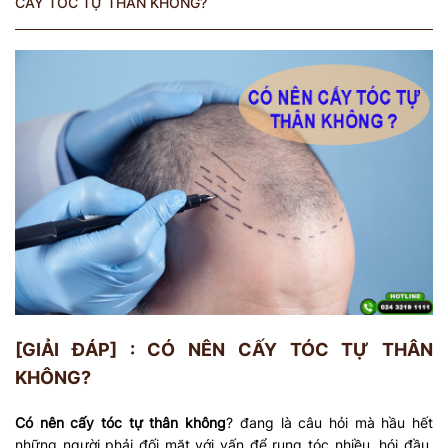
CẤY TÓC TỰ THÂN KHÔNG?
[GIẢI ĐÁP] : CÓ NÊN CẤY TÓC TỰ THÂN
KHÔNG?
Có nên cấy tóc tự thân không
? đang là câu hỏi mà hầu hết
những người phải đối mặt với vấn để rụng tóc nhiều, hói đầu,