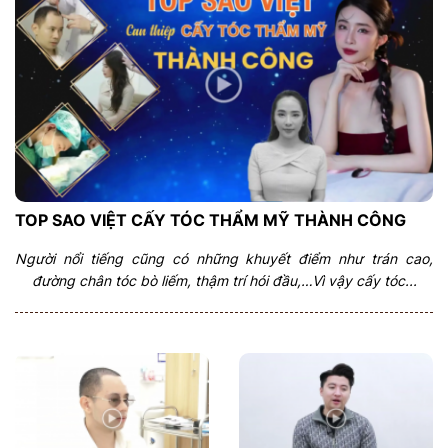
TOP SAO VIỆT CẤY TÓC THẨM MỸ THÀNH CÔNG
Người nổi tiếng cũng có những khuyết điểm như trán cao,
đường chân tóc bò liếm, thậm trí hói đầu,…Vì vậy cấy tóc...