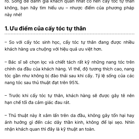
rõ. Song để đánh giá khách quan nhất có nên cấy tóc tự thân
không, bạn hãy tìm hiểu ưu – nhược điểm của phương pháp
này nhé!
1. Ưu điểm của cấy tóc tự thân
– So với cấy tóc sinh học, cấy tóc tự thân đang được nhiều
khách hàng ưa chuộng với hiệu quả ưu việt hơn.
– Bác sĩ sẽ chọn lọc và chiết tách rất kỹ những nang tóc trên
chính da đầu của khách hàng. Vì thế, độ tương thích cao, nang
tóc gần như không bị đào thải sau khi cấy. Tỷ lệ sống của các
nang tóc sau thủ thuật đạt trên 95%.
– Trước khi cấy tóc tự thân, khách hàng sẽ được gây tê nên
hạn chế tối đa cảm giác đau rát.
– Thủ thuật này ít xâm lấn trên da đầu, không gây tổn hại hay
ảnh hưởng gì đến các dây thần kinh, không để lại sẹo. Nhìn
nhận khách quan thì đây là kỹ thuật an toàn.