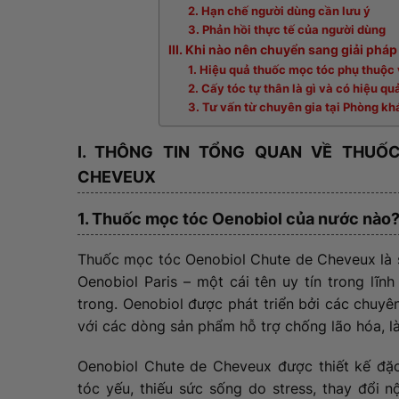
2. Hạn chế người dùng cần lưu ý
3. Phản hồi thực tế của người dùng
III. Khi nào nên chuyển sang giải pháp
1. Hiệu quả thuốc mọc tóc phụ thuộc 
2. Cấy tóc tự thân là gì và có hiệu qu
3. Tư vấn từ chuyên gia tại Phòng k
I. THÔNG TIN TỔNG QUAN VỀ THUỐ
CHEVEUX
1. Thuốc mọc tóc Oenobiol của nước nào
Thuốc mọc tóc Oenobiol Chute de Cheveux là 
Oenobiol Paris – một cái tên uy tín trong lĩ
trong. Oenobiol được phát triển bởi các chuyê
với các dòng sản phẩm hỗ trợ chống lão hóa, l
Oenobiol Chute de Cheveux được thiết kế đặc 
tóc yếu, thiếu sức sống do stress, thay đổi n