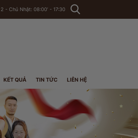
2 - Chủ Nhật: 08:00’ - 17:30
KẾT QUẢ
TIN TỨC
LIÊN HỆ