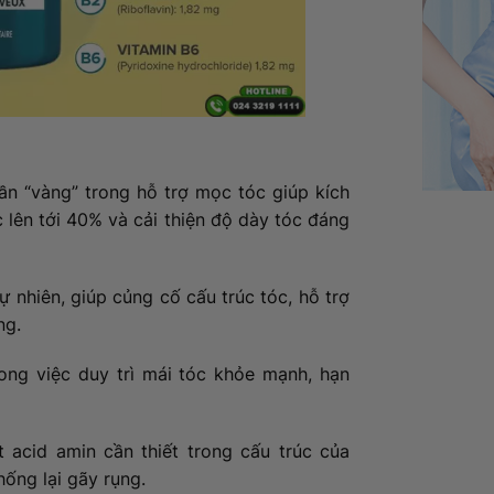
ần “vàng” trong hỗ trợ mọc tóc giúp kích
c lên tới 40% và cải thiện độ dày tóc đáng
tự nhiên, giúp củng cố cấu trúc tóc, hỗ trợ
ng.
rong việc duy trì mái tóc khỏe mạnh, hạn
 acid amin cần thiết trong cấu trúc của
hống lại gãy rụng.