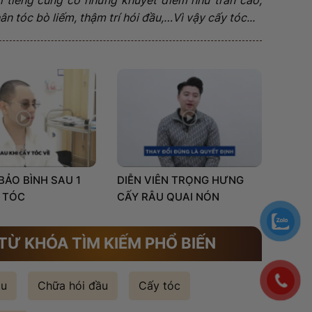
n tóc bò liếm, thậm trí hói đầu,…Vì vậy cấy tóc...
 BẢO BÌNH SAU 1
DIỄN VIÊN TRỌNG HƯNG
 TÓC
CẤY RÂU QUAI NÓN
TỪ KHÓA TÌM KIẾM PHỔ BIẾN
ầu
Chữa hói đầu
Cấy tóc