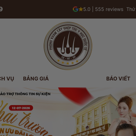
9
5.0 | 555 reviews
Thứ 
CH VỤ
BẢNG GIÁ
BÁO VIẾT