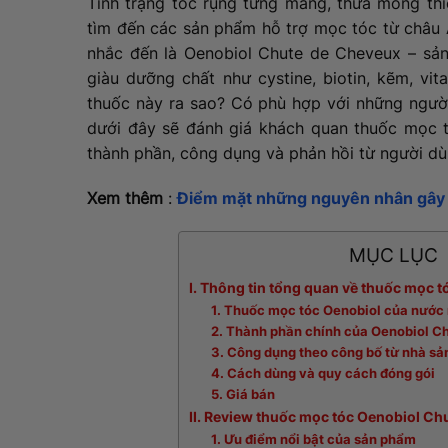
Tình trạng tóc rụng từng mảng, thưa mỏng thi
tìm đến các sản phẩm hỗ trợ mọc tóc từ châu 
nhắc đến là Oenobiol Chute de Cheveux – sả
giàu dưỡng chất như cystine, biotin, kẽm, vi
thuốc này ra sao? Có phù hợp với những người
dưới đây sẽ đánh giá khách quan thuốc mọc 
thành phần, công dụng và phản hồi từ người dù
Xem thêm
:
Điểm mặt những nguyên nhân gây r
MỤC LỤC
I. Thông tin tổng quan về thuốc mọc
1. Thuốc mọc tóc Oenobiol của nước
2. Thành phần chính của Oenobiol C
3. Công dụng theo công bố từ nhà sả
4. Cách dùng và quy cách đóng gói
5. Giá bán
II. Review thuốc mọc tóc Oenobiol C
1. Ưu điểm nổi bật của sản phẩm