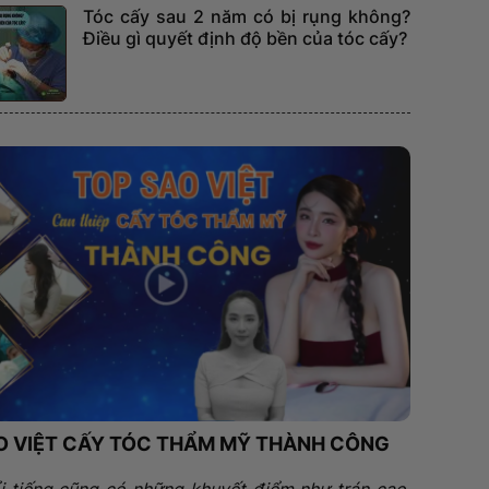
Tóc cấy sau 2 năm có bị rụng không?
Điều gì quyết định độ bền của tóc cấy?
O VIỆT CẤY TÓC THẨM MỸ THÀNH CÔNG
i tiếng cũng có những khuyết điểm như trán cao,