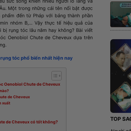
ếu sức sống khiến nhiều người lo lắng và
Âu. Một trong những cái tên nổi bật được
n phẩm đến từ Pháp với bảng thành phần
tamin nhóm B,… Vậy thực tế hiệu quả của
 bị rụng tóc lâu năm hay không? Bài viết
tóc Oenobiol Chute de Cheveux dựa trên
ng.
ụng tóc phổ biến nhất hiện nay
 tóc Oenobiol Chute de Cheveux
 nào?
hute de Cheveux
n xuất
TOP SA
hute de Cheveux có tốt không?
Người nổ