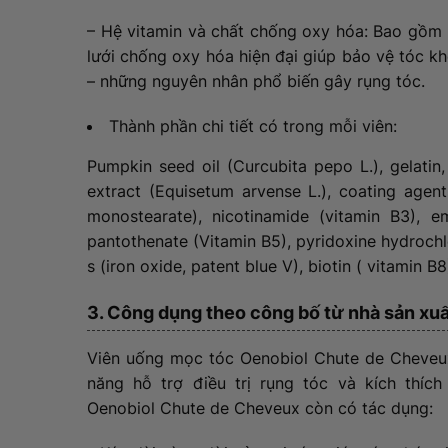
– Hệ vitamin và chất chống oxy hóa: Bao gồm 
lưới chống oxy hóa hiện đại giúp bảo vệ tóc kh
– những nguyên nhân phổ biến gây rụng tóc.
Thành phần chi tiết có trong mỗi viên:
Pumpkin seed oil (Curcubita pepo L.), gelatin, 
extract (Equisetum arvense L.), coating agents 
monostearate), nicotinamide (vitamin B3), emu
pantothenate (Vitamin B5), pyridoxine hydrochlo
s (iron oxide, patent blue V), biotin ( vitamin B8
3. Công dụng theo công bố từ nhà sản xuấ
Viên uống mọc tóc Oenobiol Chute de Cheveux
năng hỗ trợ điều trị rụng tóc và kích thíc
Oenobiol Chute de Cheveux còn có tác dụng: