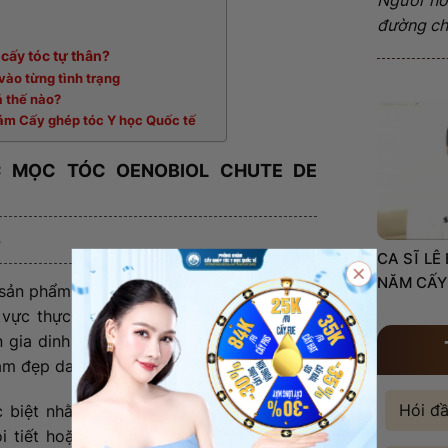
đường châ
 cấy tóc tự thân?
vào từng tình trạng
ả thế nào?
hám Cấy ghép tóc Y học Quốc tế
C MỌC TÓC OENOBIOL CHUTE DE
?
CA SĨ LÊ
NĂM CẤY
sản phẩm đến từ Pháp, thuộc thương hiệu
nh vực thực phẩm bổ sung làm đẹp từ bên
n gia dinh dưỡng và dược sĩ Pháp, nổi bật
àm đẹp da, tóc và móng.
Hói đ
biệt nhằm cải thiện tình trạng rụng tóc,
ội tiết hoặc thiếu hụt dinh dưỡng rất phổ