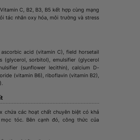
Vitamin C, B2, B3, B5 kết hợp cùng mạng
ỏi tác nhân oxy hóa, môi trường và stress
ascorbic acid (vitamin C), field horsetail
(glycerol, sorbitol), emulsifier (glycerol
lsifier (sunflower lecithin), calcium D-
ride (vitamin B6), riboflavin (vitamin B2),
).
t
 chứa các hoạt chất chuyên biệt có khả
h mọc tóc. Bên cạnh đó, công thức của