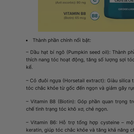
Thành phần chính nổi bật:
– Dầu hạt bí ngô (Pumpkin seed oil): Thành ph
thích nang tóc hoạt động, tăng số lượng sợi tó
kể.
– Cỏ đuôi ngựa (Horsetail extract): Giàu silica 
tóc chắc khỏe từ gốc đến ngọn và giảm gãy rụ
– Vitamin B8 (Biotin): Góp phần quan trọng t
chế tình trạng tóc khô xơ, chẻ ngọn.
– Vitamin B6: Hỗ trợ tổng hợp cysteine – một
keratin, giúp tóc chắc khỏe và tăng khả năng c