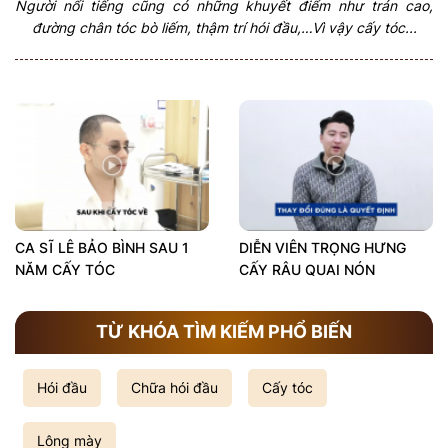
Người nổi tiếng cũng có những khuyết điểm như trán cao,
đường chân tóc bò liếm, thậm trí hói đầu,…Vì vậy cấy tóc...
CA SĨ LÊ BẢO BÌNH SAU 1
DIỄN VIÊN TRỌNG HƯNG
NĂM CẤY TÓC
CẤY RÂU QUAI NÓN
TỪ KHÓA TÌM KIẾM PHỔ BIẾN
Hói đầu
Chữa hói đầu
Cấy tóc
Lông mày