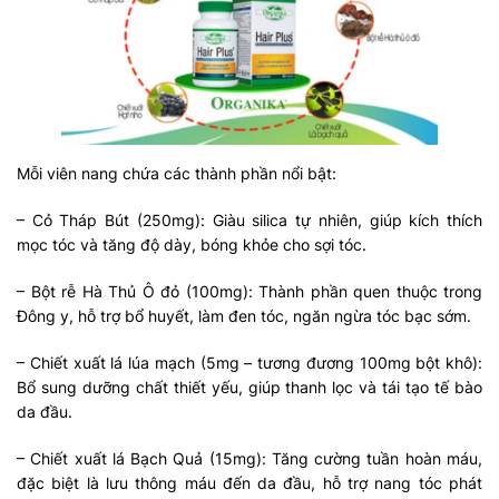
Mỗi viên nang chứa các thành phần nổi bật:
– Cỏ Tháp Bút (250mg): Giàu silica tự nhiên, giúp kích thích
mọc tóc và tăng độ dày, bóng khỏe cho sợi tóc.
– Bột rễ Hà Thủ Ô đỏ (100mg): Thành phần quen thuộc trong
Đông y, hỗ trợ bổ huyết, làm đen tóc, ngăn ngừa tóc bạc sớm.
– Chiết xuất lá lúa mạch (5mg – tương đương 100mg bột khô):
Bổ sung dưỡng chất thiết yếu, giúp thanh lọc và tái tạo tế bào
da đầu.
– Chiết xuất lá Bạch Quả (15mg): Tăng cường tuần hoàn máu,
đặc biệt là lưu thông máu đến da đầu, hỗ trợ nang tóc phát