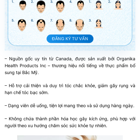
1.
2.
3.
4.
1.
2.
5.
6.
7.
8.
3.
ĐĂNG KÝ TƯ VẤN
– Nguồn gốc uy tín từ Canada, được sản xuất bởi Organika
Health Products Inc – thương hiệu nổi tiếng về thực phẩm bổ
sung tại Bắc Mỹ.
– Hỗ trợ cải thiện và duy trì tóc chắc khỏe, giảm gãy rụng và
hạn chế tóc bạc sớm.
– Dạng viên dễ uống, tiện lợi mang theo và sử dụng hàng ngày.
– Không chứa thành phần hóa học gây kích ứng, phù hợp với
người theo xu hướng chăm sóc sức khỏe tự nhiên.