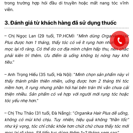
trong trường hợp hói đầu di truyền hoặc mất nang tóc vĩnh
viễn.
3. Đánh giá từ khách hàng đã sử dụng thuốc
– Chị Ngọc Lan (29 tuổi, TP.HCM): “
Mình dùng Organika Hair
Plus được hơn 1 tháng, thấy tóc có vẻ ít rụng hơn nhưng chưa
mọc lại rõ ràng. Có thể do cơ địa mình chậm hấp thu, nên chắc
phải kiên trì thêm. Ưu điểm là uống không bị nóng hay khó
tiêu.
”
– Anh Trọng Hiếu (35 tuổi, Hà Nội): “
Mình chọn sản phẩm này vì
thấy thành phần thiên nhiên, uống được hơn 2 tháng thì tóc
mềm hơn, ít rụng nhưng phần hói hai bên trán thì vẫn chưa cải
thiện nhiều. Sản phẩm có vẻ hợp với người mới rụng tóc hoặc
tóc yếu nhẹ hơn.
”
– Chị Thu Thảo (31 tuổi, Đà Nẵng): “
Organika Hair Plus dễ uống,
không có mùi khó chịu. Tuy nhiên, hiệu quả không “thần tốc”
như kỳ vọng, tóc chỉ chắc khỏe hơn chút chứ chưa thấy tóc mới
mọc lại rõ ràng. Sẽ tiếp tục dùng thêm 1–2 tháng xem sao
.”