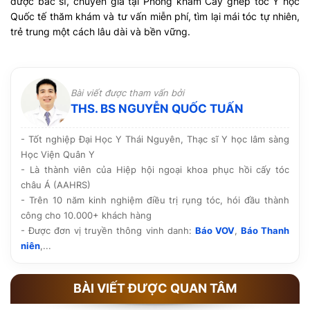
được bác sĩ, chuyên gia tại Phòng khám Cấy ghép tóc Y học
Quốc tế thăm khám và tư vấn miễn phí, tìm lại mái tóc tự nhiên,
trẻ trung một cách lâu dài và bền vững.
Bài viết được tham vấn bởi
THS. BS NGUYỄN QUỐC TUẤN
- Tốt nghiệp Đại Học Y Thái Nguyên, Thạc sĩ Y học lâm sàng
Học Viện Quân Y
- Là thành viên của Hiệp hội ngoại khoa phục hồi cấy tóc
châu Á (AAHRS)
- Trên 10 năm kinh nghiệm điều trị rụng tóc, hói đầu thành
công cho 10.000+ khách hàng
- Được đơn vị truyền thông vinh danh:
Báo VOV
,
Báo Thanh
niên
,...
BÀI VIẾT ĐƯỢC QUAN TÂM