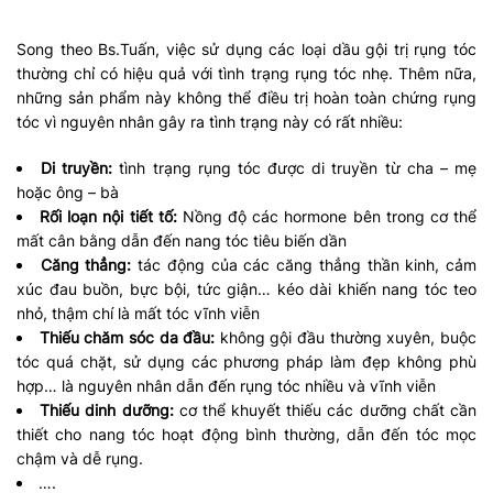
Song theo Bs.Tuấn, việc sử dụng các loại dầu gội trị rụng tóc
thường chỉ có hiệu quả với tình trạng rụng tóc nhẹ. Thêm nữa,
những sản phẩm này không thể điều trị hoàn toàn chứng rụng
tóc vì nguyên nhân gây ra tình trạng này có rất nhiều:
Di truyền:
tình trạng rụng tóc được di truyền từ cha – mẹ
hoặc ông – bà
Rối loạn nội tiết tố:
Nồng độ các hormone bên trong cơ thể
mất cân bằng dẫn đến nang tóc tiêu biến dần
Căng thẳng:
tác động của các căng thẳng thần kinh, cảm
xúc đau buồn, bực bội, tức giận… kéo dài khiến nang tóc teo
nhỏ, thậm chí là mất tóc vĩnh viễn
Thiếu chăm sóc da đầu:
không gội đầu thường xuyên, buộc
tóc quá chặt, sử dụng các phương pháp làm đẹp không phù
hợp… là nguyên nhân dẫn đến rụng tóc nhiều và vĩnh viễn
Thiếu dinh dưỡng:
cơ thể khuyết thiếu các dưỡng chất cần
thiết cho nang tóc hoạt động bình thường, dẫn đến tóc mọc
chậm và dễ rụng.
….