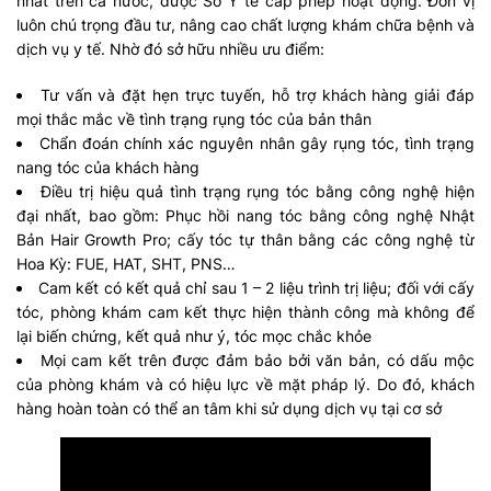
nhất trên cả nước, được Sở Y tế cấp phép hoạt động. Đơn vị
luôn chú trọng đầu tư, nâng cao chất lượng khám chữa bệnh và
dịch vụ y tế. Nhờ đó sở hữu nhiều ưu điểm:
Tư vấn và đặt hẹn trực tuyến, hỗ trợ khách hàng giải đáp
mọi thắc mắc về tình trạng rụng tóc của bản thân
Chẩn đoán chính xác nguyên nhân gây rụng tóc, tình trạng
nang tóc của khách hàng
Điều trị hiệu quả tình trạng rụng tóc bằng công nghệ hiện
đại nhất, bao gồm: Phục hồi nang tóc bằng công nghệ Nhật
Bản Hair Growth Pro; cấy tóc tự thân bằng các công nghệ từ
Hoa Kỳ: FUE, HAT, SHT, PNS…
Cam kết có kết quả chỉ sau 1 – 2 liệu trình trị liệu; đối với cấy
tóc, phòng khám cam kết thực hiện thành công mà không để
lại biến chứng, kết quả như ý, tóc mọc chắc khỏe
Mọi cam kết trên được đảm bảo bởi văn bản, có dấu mộc
của phòng khám và có hiệu lực về mặt pháp lý. Do đó, khách
hàng hoàn toàn có thể an tâm khi sử dụng dịch vụ tại cơ sở