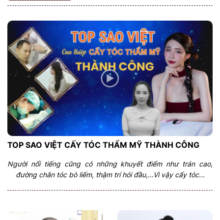
TOP SAO VIỆT CẤY TÓC THẨM MỸ THÀNH CÔNG
Người nổi tiếng cũng có những khuyết điểm như trán cao,
đường chân tóc bò liếm, thậm trí hói đầu,…Vì vậy cấy tóc...