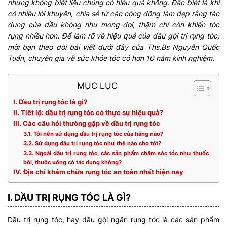
nhưng không biết liệu chúng có hiệu quả không. Đặc biệt là khi
có nhiều lời khuyên, chia sẻ từ các cộng đồng làm đẹp rằng tác
dụng của dầu không như mong đợi, thậm chí còn khiến tóc
rụng nhiều hơn. Để làm rõ về hiệu quả của dầu gội trị rụng tóc,
mời bạn theo dõi bài viết dưới đây của Ths.Bs Nguyễn Quốc
Tuấn, chuyên gia về sức khỏe tóc có hơn 10 năm kinh nghiệm.
MỤC LỤC
I. Dầu trị rụng tóc là gì?
II. Tiết lộ: dầu trị rụng tóc có thực sự hiệu quả?
III. Các câu hỏi thường gặp về dầu trị rụng tóc
3.1. Tôi nên sử dụng dầu trị rụng tóc của hãng nào?
3.2. Sử dụng dầu trị rụng tóc như thế nào cho tốt?
3.3. Ngoài dầu trị rụng tóc, các sản phẩm chăm sóc tóc như thuốc
bôi, thuốc uống có tác dụng không?
IV. Địa chỉ khám chữa rụng tóc an toàn nhất hiện nay
I. DẦU TRỊ RỤNG TÓC LÀ GÌ?
Dầu trị rụng tóc, hay dầu gội ngăn rụng tóc là các sản phẩm