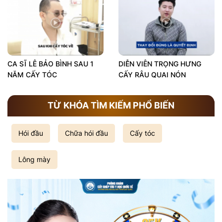
CA SĨ LÊ BẢO BÌNH SAU 1
DIỄN VIÊN TRỌNG HƯNG
NĂM CẤY TÓC
CẤY RÂU QUAI NÓN
TỪ KHÓA TÌM KIẾM PHỔ BIẾN
Hói đầu
Chữa hói đầu
Cấy tóc
Lông mày