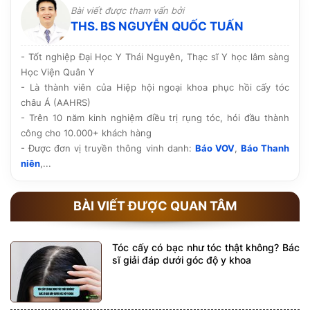
hiện, quy trình vô khuẩn rõ ràng cùng công nghệ tiên
Bài viết được tham vấn bởi
tiến. Ngoài ra, hãy tham khảo hình ảnh thực tế, phản
THS. BS NGUYỄN QUỐC TUẤN
hồi của khách hàng và chính sách bảo hành, chăm sóc
hậu phẫu trước khi quyết định.
- Tốt nghiệp Đại Học Y Thái Nguyên, Thạc sĩ Y học lâm sàng
Học Viện Quân Y
- Là thành viên của Hiệp hội ngoại khoa phục hồi cấy tóc
châu Á (AAHRS)
- Trên 10 năm kinh nghiệm điều trị rụng tóc, hói đầu thành
công cho 10.000+ khách hàng
- Được đơn vị truyền thông vinh danh:
Báo VOV
,
Báo Thanh
niên
,...
BÀI VIẾT ĐƯỢC QUAN TÂM
Tóc cấy có bạc như tóc thật không? Bác
sĩ giải đáp dưới góc độ y khoa