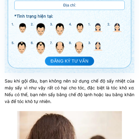
*Tình trạng hiện tại:
1.
2.
3.
4.
1.
2.
5.
6.
7.
8.
3.
ĐĂNG KÝ TƯ VẤN
Sau khi gội đầu, bạn không nên sử dụng chế độ sấy nhiệt của
máy sấy vì như vậy rất có hại cho tóc, đặc biệt là tóc khô xơ.
Nếu có thể, bạn nên sấy bằng chế độ lạnh hoặc lau bằng khăn
và để tóc khô tự nhiên.