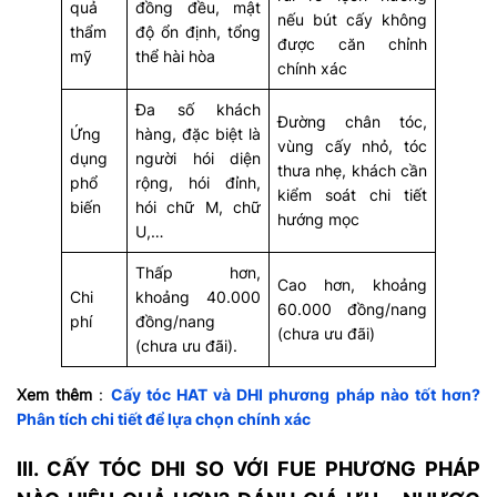
quả
đồng đều, mật
nếu bút cấy không
thẩm
độ ổn định, tổng
được căn chỉnh
mỹ
thể hài hòa
chính xác
Đa số khách
Đường chân tóc,
Ứng
hàng, đặc biệt là
vùng cấy nhỏ, tóc
dụng
người hói diện
thưa nhẹ, khách cần
phổ
rộng, hói đỉnh,
kiểm soát chi tiết
biến
hói chữ M, chữ
hướng mọc
U,…
Thấp hơn,
Cao hơn, khoảng
Chi
khoảng 40.000
60.000 đồng/nang
phí
đồng/nang
(chưa ưu đãi)
(chưa ưu đãi).
Xem thêm
:
Cấy tóc HAT và DHI phương pháp nào tốt hơn?
Phân tích chi tiết để lựa chọn chính xác
III. CẤY TÓC DHI SO VỚI FUE PHƯƠNG PHÁP