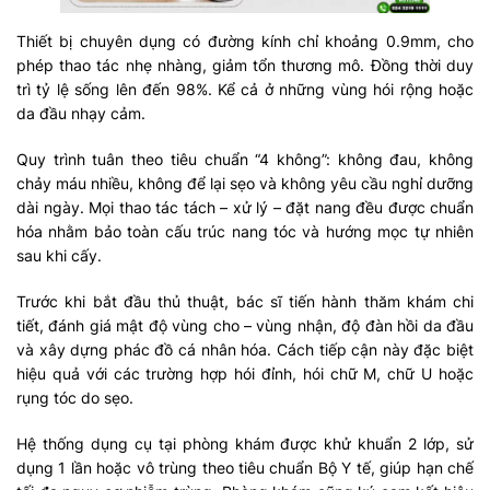
Thiết bị chuyên dụng có đường kính chỉ khoảng 0.9mm, cho
phép thao tác nhẹ nhàng, giảm tổn thương mô. Đồng thời duy
trì tỷ lệ sống lên đến 98%. Kể cả ở những vùng hói rộng hoặc
da đầu nhạy cảm.
Quy trình tuân theo tiêu chuẩn “4 không”: không đau, không
chảy máu nhiều, không để lại sẹo và không yêu cầu nghỉ dưỡng
dài ngày. Mọi thao tác tách – xử lý – đặt nang đều được chuẩn
hóa nhằm bảo toàn cấu trúc nang tóc và hướng mọc tự nhiên
sau khi cấy.
Trước khi bắt đầu thủ thuật, bác sĩ tiến hành thăm khám chi
tiết, đánh giá mật độ vùng cho – vùng nhận, độ đàn hồi da đầu
và xây dựng phác đồ cá nhân hóa. Cách tiếp cận này đặc biệt
hiệu quả với các trường hợp hói đỉnh, hói chữ M, chữ U hoặc
rụng tóc do sẹo.
Hệ thống dụng cụ tại phòng khám được khử khuẩn 2 lớp, sử
dụng 1 lần hoặc vô trùng theo tiêu chuẩn Bộ Y tế, giúp hạn chế