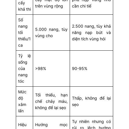
cấy
trên vùng rộng
cần chi tiế
khả thi
Số
nang
2.500 nang, tùy khả
5.000 nang, tùy
tối
năng nạp bút và
vùng cho
thiểu/1
diện tích vùng hói
ca
Tỷ lệ
sống
của
>98%
90-95%
nang
tóc
Mức
Tối thiểu, hạn
độ
Thấp, không để lại
chế chảy máu,
xâm
sẹo
không để lại sẹo
lấn
Tự nhiên nhưng có
Hiệu
Hướng mọc
rủi ro lệch hướng