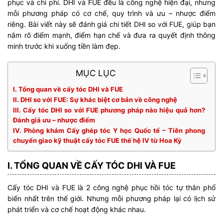
phục và chi phí. DHI và FUE đều là công nghệ hiện đại, nhưng
mỗi phương pháp có cơ chế, quy trình và ưu – nhược điểm
riêng. Bài viết này sẽ đánh giá chi tiết DHI so với FUE, giúp bạn
nắm rõ điểm mạnh, điểm hạn chế và đưa ra quyết định thông
minh trước khi xuống tiền làm đẹp.
MỤC LỤC
I. Tổng quan về cấy tóc DHI và FUE
II. DHI so với FUE: Sự khác biệt cơ bản về công nghệ
III. Cấy tóc DHI so với FUE phương pháp nào hiệu quả hơn?
Đánh giá ưu – nhược điểm
IV. Phòng khám Cấy ghép tóc Y học Quốc tế – Tiên phong
chuyển giao kỹ thuật cấy tóc FUE thế hệ IV từ Hoa Kỳ
I. TỔNG QUAN VỀ CẤY TÓC DHI VÀ FUE
Cấy tóc DHI và FUE là 2 công nghệ phục hồi tóc tự thân phổ
biến nhất trên thế giới. Nhưng mỗi phương pháp lại có lịch sử
phát triển và cơ chế hoạt động khác nhau.