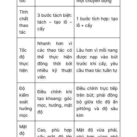
tóc
một chuyển động
Tính
3 bước tách biệt:
chất
1 bước tích hợp: tạo
tách – tạo lỗ –
thao
lỗ + cấy
cấy
tác
Nhanh hơn vì
Tốc
các thao tác có
Lâu hơn vì mỗi nang
độ
thể thực hiện
được nạp vào bút
thực
đồng thời bởi
trước khi cấy, yêu
hiện
nhiều kỹ thuật
cầu thao tác tuần tự
viên
Độ
Điều chỉnh trực tiếp
Điều chỉnh khi
kiểm
trên bút; phải đồng
tạo khoang: góc
soát
bộ giữa tốc độ ấn
mọc, hướng, mật
hướng
pittông và độ sâu
độ
mọc
kim
Mật
Cao, phù hợp
Mật độ vừa phải,
độ
cấy mật độ lớn
phù hợp vùng nhỏ