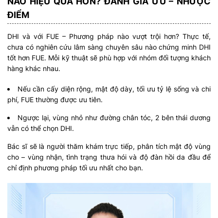
NÀO HIỆU QUẢ HƠN? ĐÁNH GIÁ ƯU – NHƯỢC
ĐIỂM
DHI và với FUE – Phương pháp nào vượt trội hơn? Thực tế,
chưa có nghiên cứu lâm sàng chuyên sâu nào chứng minh DHI
tốt hơn FUE. Mỗi kỹ thuật sẽ phù hợp với nhóm đối tượng khách
hàng khác nhau.
Nếu cần cấy diện rộng, mật độ dày, tối ưu tỷ lệ sống và chi
phí, FUE thường được ưu tiên.
Ngược lại, vùng nhỏ như đường chân tóc, 2 bên thái dương
vẫn có thể chọn DHI.
Bác sĩ sẽ là người thăm khám trực tiếp, phân tích mật độ vùng
cho – vùng nhận, tình trạng thưa hói và độ đàn hồi da đầu để
chỉ định phương pháp tối ưu nhất cho bạn.