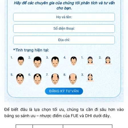
Hãy để các chuyên gia của chúng tôi phân tích và tư vấn
cho bạn.
*Tình trạng hiện tại:
1.
2.
3.
4.
1.
2.
5.
6.
7.
8.
3.
ĐĂNG KÝ TƯ VẤN
Để biết đâu là lựa chọn tối ưu, chúng ta cần đi sâu hơn vào
bảng so sánh ưu – nhược điểm của FUE và DHI dưới đây.