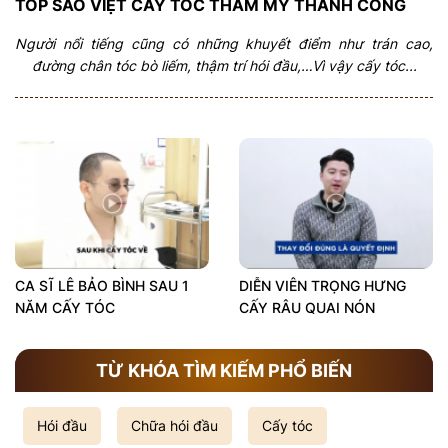
TOP SAO VIỆT CẤY TÓC THẨM MỸ THÀNH CÔNG
Người nổi tiếng cũng có những khuyết điểm như trán cao,
đường chân tóc bò liếm, thậm trí hói đầu,…Vì vậy cấy tóc...
CA SĨ LÊ BẢO BÌNH SAU 1
DIỄN VIÊN TRỌNG HƯNG
NĂM CẤY TÓC
CẤY RÂU QUAI NÓN
TỪ KHÓA TÌM KIẾM PHỔ BIẾN
Hói đầu
Chữa hói đầu
Cấy tóc