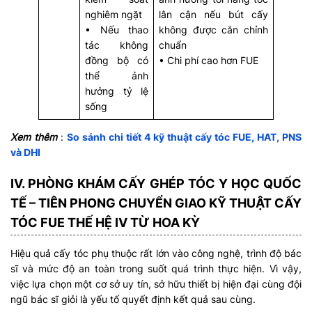
nghiêm ngặt
lân cận nếu bút cấy
• Nếu thao
không được căn chỉnh
tác không
chuẩn
đồng bộ có
• Chi phí cao hơn FUE
thể ảnh
hưởng tỷ lệ
sống
Xem thêm
:
So sánh chi tiết 4 kỹ thuật cấy tóc FUE, HAT, PNS
và DHI
IV. PHÒNG KHÁM CẤY GHÉP TÓC Y HỌC QUỐC
TẾ – TIÊN PHONG CHUYỂN GIAO KỸ THUẬT CẤY
TÓC FUE THẾ HỆ IV TỪ HOA KỲ
Hiệu quả cấy tóc phụ thuộc rất lớn vào công nghệ, trình độ bác
sĩ và mức độ an toàn trong suốt quá trình thực hiện. Vì vậy,
việc lựa chọn một cơ sở uy tín, sở hữu thiết bị hiện đại cùng đội
ngũ bác sĩ giỏi là yếu tố quyết định kết quả sau cùng.