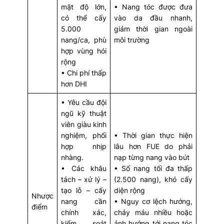
mật độ lớn,
• Nang tóc được đưa
có thể cấy
vào da đầu nhanh,
5.000
giảm thời gian ngoài
nang/ca, phù
môi trường
hợp vùng hói
rộng
• Chi phí thấp
hơn DHI
• Yêu cầu đội
ngũ kỹ thuật
viên giàu kinh
nghiệm, phối
• Thời gian thực hiện
hợp nhịp
lâu hơn FUE do phải
nhàng.
nạp từng nang vào bút
• Các khâu
• Số nang tối đa thấp
tách – xử lý –
(2.500 nang), khó cấy
tạo lỗ – cấy
diện rộng
Nhược
nang cần
• Nguy cơ lệch hướng,
điểm
chính xác,
chảy máu nhiều hoặc
kiểm soát
ảnh hưởng tới nang tóc