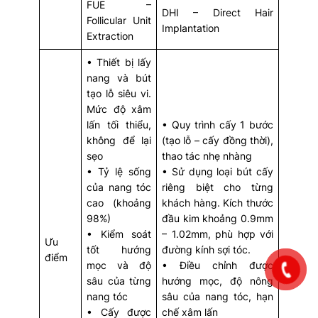
FUE –
DHI – Direct Hair
Follicular Unit
Implantation
Extraction
• Thiết bị lấy
nang và bút
tạo lỗ siêu vi.
Mức độ xâm
lấn tối thiểu,
• Quy trình cấy 1 bước
không để lại
(tạo lỗ – cấy đồng thời),
sẹo
thao tác nhẹ nhàng
• Tỷ lệ sống
• Sử dụng loại bút cấy
của nang tóc
riêng biệt cho từng
cao (khoảng
khách hàng. Kích thước
98%)
đầu kim khoảng 0.9mm
• Kiểm soát
– 1.02mm, phù hợp với
Ưu
tốt hướng
đường kính sợi tóc.
điểm
mọc và độ
• Điều chỉnh được
sâu của từng
hướng mọc, độ nông
nang tóc
sâu của nang tóc, hạn
• Cấy được
chế xâm lấn