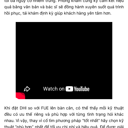
tối đa nguy cơ nhiễm trùng. Phòng khám cũng ký cam kết hiệu
quả bằng văn bản và bác sĩ sẽ đồng hành xuyên suốt quá trình
hồi phục, tái khám định kỳ giúp khách hàng yên tâm hơn.
Khi đặt DHI so với FUE lên bàn cân, có thể thấy mỗi kỹ thuật
đều có ưu thế riêng và phù hợp với từng tình trạng hói khác
nhau. Vì vậy, thay vì cố tìm phương pháp “tốt nhất” hãy chọn kỹ
thuật “phù hợp” nhất để tối ưu chi phí và hiệu quả. Để được giải