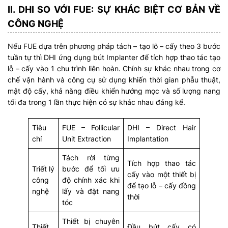
II. DHI SO VỚI FUE: SỰ KHÁC BIỆT CƠ BẢN VỀ
CÔNG NGHỆ
Nếu FUE dựa trên phương pháp tách – tạo lỗ – cấy theo 3 bước
tuần tự thì DHI ứng dụng bút Implanter để tích hợp thao tác tạo
lỗ – cấy vào 1 chu trình liên hoàn. Chính sự khác nhau trong cơ
chế vận hành và công cụ sử dụng khiến thời gian phẫu thuật,
mật độ cấy, khả năng điều khiển hướng mọc và số lượng nang
tối đa trong 1 lần thực hiện có sự khác nhau đáng kể.
Tiêu
FUE – Follicular
DHI – Direct Hair
chí
Unit Extraction
Implantation
Tách rời từng
Tích hợp thao tác
Triết lý
bước để tối ưu
cấy vào một thiết bị
công
độ chính xác khi
để tạo lỗ – cấy đồng
nghệ
lấy và đặt nang
thời
tóc
Thiết bị chuyên
Thiết
Đầu bút cấy có