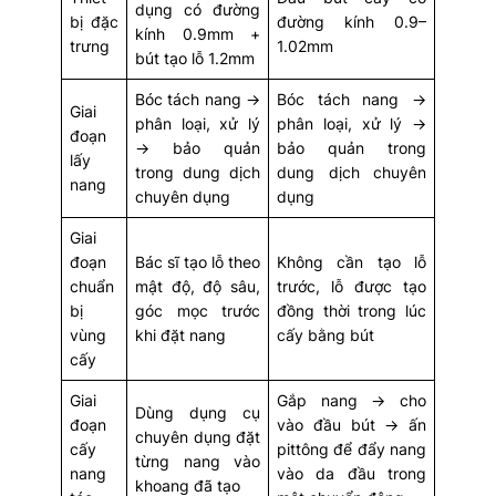
dụng có đường
bị đặc
đường kính 0.9–
kính 0.9mm +
trưng
1.02mm
bút tạo lỗ 1.2mm
Bóc tách nang →
Bóc tách nang →
Giai
phân loại, xử lý
phân loại, xử lý →
đoạn
→ bảo quản
bảo quản trong
lấy
trong dung dịch
dung dịch chuyên
nang
chuyên dụng
dụng
Giai
đoạn
Bác sĩ tạo lỗ theo
Không cần tạo lỗ
chuẩn
mật độ, độ sâu,
trước, lỗ được tạo
bị
góc mọc trước
đồng thời trong lúc
vùng
khi đặt nang
cấy bằng bút
cấy
Giai
Gắp nang → cho
Dùng dụng cụ
đoạn
vào đầu bút → ấn
chuyên dụng đặt
cấy
pittông để đẩy nang
từng nang vào
nang
vào da đầu trong
khoang đã tạo