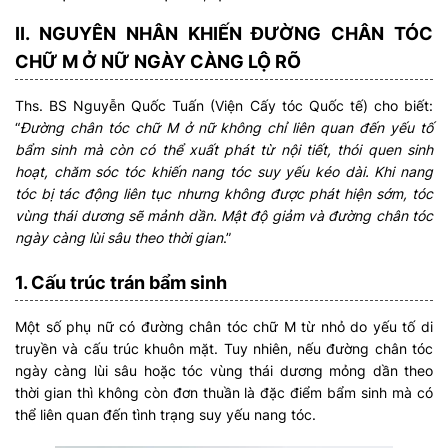
II. NGUYÊN NHÂN KHIẾN ĐƯỜNG CHÂN TÓC
CHỮ M Ở NỮ NGÀY CÀNG LỘ RÕ
Ths. BS Nguyễn Quốc Tuấn (Viện Cấy tóc Quốc tế) cho biết:
“
Đường chân tóc chữ M ở nữ không chỉ liên quan đến yếu tố
bẩm sinh mà còn có thể xuất phát từ nội tiết, thói quen sinh
hoạt, chăm sóc tóc khiến nang tóc suy yếu kéo dài. Khi nang
tóc bị tác động liên tục nhưng không được phát hiện sớm, tóc
vùng thái dương sẽ mảnh dần. Mật độ giảm và đường chân tóc
ngày càng lùi sâu theo thời gian
.”
1. Cấu trúc trán bẩm sinh
Một số phụ nữ có đường chân tóc chữ M từ nhỏ do yếu tố di
truyền và cấu trúc khuôn mặt. Tuy nhiên, nếu đường chân tóc
ngày càng lùi sâu hoặc tóc vùng thái dương mỏng dần theo
thời gian thì không còn đơn thuần là đặc điểm bẩm sinh mà có
thể liên quan đến tình trạng suy yếu nang tóc.