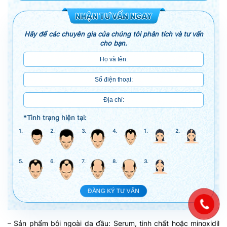
Hãy để các chuyên gia của chúng tôi phân tích và tư vấn
cho bạn.
*Tình trạng hiện tại:
1.
2.
3.
4.
1.
2.
5.
6.
7.
8.
3.
ĐĂNG KÝ TƯ VẤN
– Sản phẩm bôi ngoài da đầu: Serum, tinh chất hoặc minoxidil