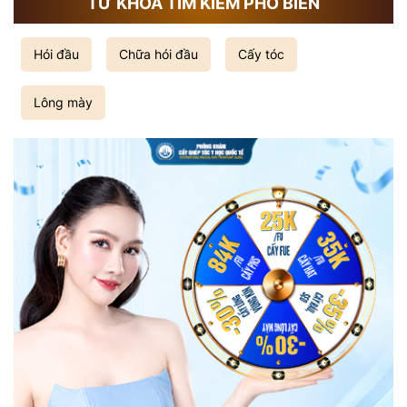
TỪ KHÓA TÌM KIẾM PHỔ BIẾN
Hói đầu
Chữa hói đầu
Cấy tóc
Lông mày