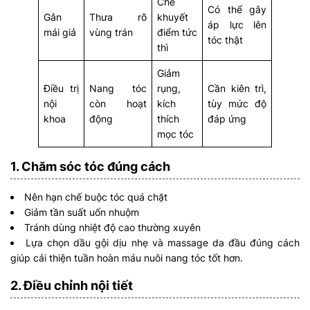
Che
Có thể gây
Gắn
Thưa rõ
khuyết
áp lực lên
mái giả
vùng trán
điểm tức
tóc thật
thì
Giảm
Điều trị
Nang tóc
rụng,
Cần kiên trì,
nội
còn hoạt
kích
tùy mức độ
khoa
động
thích
đáp ứng
mọc tóc
1. Chăm sóc tóc đúng cách
Nên hạn chế buộc tóc quá chặt
Giảm tần suất uốn nhuộm
Tránh dùng nhiệt độ cao thường xuyên
Lựa chọn dầu gội dịu nhẹ và massage da đầu đúng cách
giúp cải thiện tuần hoàn máu nuôi nang tóc tốt hơn.
2. Điều chỉnh nội tiết