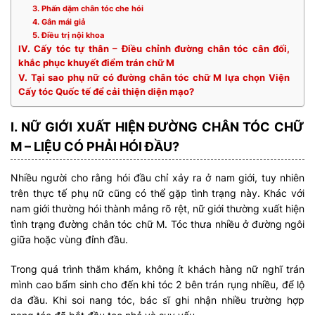
3. Phấn dặm chân tóc che hói
4. Gắn mái giả
5. Điều trị nội khoa
IV. Cấy tóc tự thân – Điều chỉnh đường chân tóc cân đối,
khắc phục khuyết điểm trán chữ M
V. Tại sao phụ nữ có đường chân tóc chữ M lựa chọn Viện
Cấy tóc Quốc tế để cải thiện diện mạo?
I. NỮ GIỚI XUẤT HIỆN ĐƯỜNG CHÂN TÓC CHỮ
M – LIỆU CÓ PHẢI HÓI ĐẦU?
Nhiều người cho rằng hói đầu chỉ xảy ra ở nam giới, tuy nhiên
trên thực tế phụ nữ cũng có thể gặp tình trạng này. Khác với
nam giới thường hói thành mảng rõ rệt, nữ giới thường xuất hiện
tình trạng đường chân tóc chữ M. Tóc thưa nhiều ở đường ngôi
giữa hoặc vùng đỉnh đầu.
Trong quá trình thăm khám, không ít khách hàng nữ nghĩ trán
mình cao bẩm sinh cho đến khi tóc 2 bên trán rụng nhiều, để lộ
da đầu. Khi soi nang tóc, bác sĩ ghi nhận nhiều trường hợp