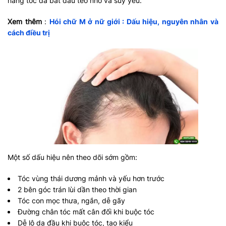
nang tóc đã bắt đầu teo nhỏ và suy yếu.
Xem thêm
:
Hói chữ M ở nữ giới : Dấu hiệu, nguyên nhân và
cách điều trị
Một số dấu hiệu nên theo dõi sớm gồm:
Tóc vùng thái dương mảnh và yếu hơn trước
2 bên góc trán lùi dần theo thời gian
Tóc con mọc thưa, ngắn, dễ gãy
Đường chân tóc mất cân đối khi buộc tóc
Dễ lộ da đầu khi buộc tóc, tạo kiểu