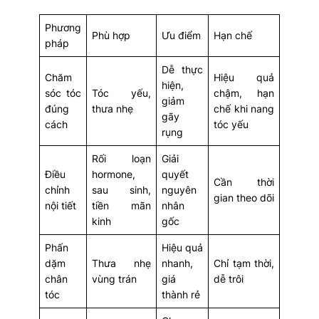
Phương
Phù hợp
Ưu điểm
Hạn chế
pháp
Dễ thực
Chăm
Hiệu quả
hiện,
sóc tóc
Tóc yếu,
chậm, hạn
giảm
đúng
thưa nhẹ
chế khi nang
gãy
cách
tóc yếu
rụng
Rối loạn
Giải
Điều
hormone,
quyết
Cần thời
chỉnh
sau sinh,
nguyên
gian theo dõi
nội tiết
tiền mãn
nhân
kinh
gốc
Phấn
Hiệu quả
dặm
Thưa nhẹ
nhanh,
Chỉ tạm thời,
chân
vùng trán
giá
dễ trôi
tóc
thành rẻ