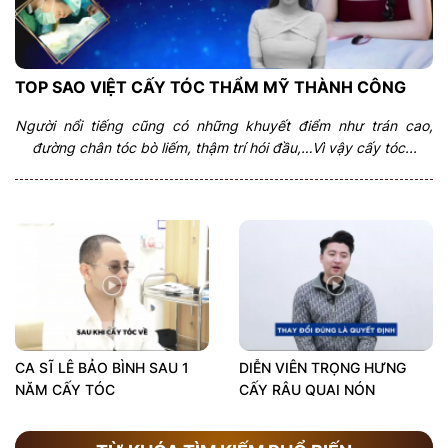
TOP SAO VIỆT CẤY TÓC THẨM MỸ THÀNH CÔNG
Người nổi tiếng cũng có những khuyết điểm như trán cao,
đường chân tóc bò liếm, thậm trí hói đầu,…Vì vậy cấy tóc...
CA SĨ LÊ BẢO BÌNH SAU 1
DIỄN VIÊN TRỌNG HƯNG
NĂM CẤY TÓC
CẤY RÂU QUAI NÓN