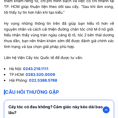
thăm khám riêng tư, chi phí minh bạch và việc có chi nhánh tại
TP. HCM giúp thuận tiện theo dõi sau cấy. “Sau khi làm xong,
tôi thấy tự tin hơn hẳn khi tạo kiểu.”
Hy vọng những thông tin trên đã giúp bạn hiểu rõ hơn về
nguyên nhân và cách cải thiện đường chân tóc chữ M ở nữ giới.
Nếu nhận thấy vùng trán ngày càng lộ rõ, tóc 2 bên thái dương
thưa dần, bạn nên thăm khám sớm để được đánh giá chính xác
tình trạng và lựa chọn giải pháp phù hợp.
Liên hệ Viện Cấy tóc Quốc tế để được tư vấn:
Hà Nội:
0243.219.1111
TP.HCM:
0283.520.0009
Hải Phòng:
022.5388.5768
CÂU HỎI THƯỜNG GẶP
Cấy tóc có đau không? Cảm giác này kéo dài bao
lâu?