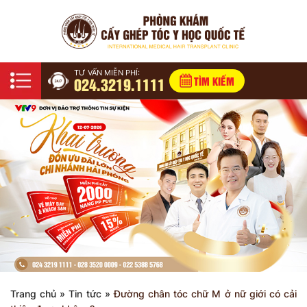
TƯ VẤN MIỄN PHÍ:
024.3219.1111
TÌM KIẾM
Trang chủ
»
Tin tức
»
Đường chân tóc chữ M ở nữ giới có cải