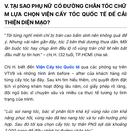
V. TẠI SAO PHỤ NỮ CÓ ĐƯỜNG CHÂN TÓC CHỮ
M LỰA CHỌN VIỆN CẤY TÓC QUỐC TẾ ĐỂ CẢI
THIỆN DIỆN MẠO?
“
Tôi từng nghĩ mình chỉ bị trán cao bẩm sinh nên không quá để
ý. Nhưng vài năm gần đây, tóc 2 bên thái dương thưa dần. Mỗi
lần buộc tóc hay chụp ảnh đều lộ rõ vùng trán chữ M nên bắt
đầu mất tự tin hơn.
” – chị H. (32 tuổi, TP.HCM) chia sẻ.
Chị H. biết đến
Viện Cấy tóc Quốc tế
qua các phóng sự trên
VTV9 và những hình ảnh before – after của khách hàng nữ
từng cấy tóc tại đây. Sau khi tìm hiểu thêm, chị quyết định đặt
lịch vì phòng khám hoạt động lâu năm, có giấy phép rõ ràng,
đội ngũ bác sĩ chuyên sâu và nhiều ca thực tế tương tự tình
trạng của mình.
“
Lúc soi nang tóc, bác sĩ phân tích khá kỹ vùng nào còn khả
năng phục hồi, vùng nào đã teo nang tóc và tư vấn hướng phù
hợp. Sau đó tôi lựa chọn cấy tóc tự thân PNS sợi dài khoảng
2.000 nang để điều chỉnh lại đường chân tóc
.”