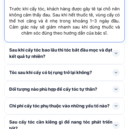
Trước khi cấy tóc, khách hàng được gây tê tại chỗ nên
không cảm thấy đau. Sau khi hết thuốc tê, vùng cấy có
thể hơi căng và ê nhẹ trong khoảng 1–3 ngày đầu.
Cảm giác này sẽ giảm nhanh sau khi dùng thuốc và
chăm sóc đúng theo hướng dẫn của bác sĩ.
Sau khi cấy tóc bao lâu thì tóc bắt đầu mọc và đạt
kết quả tự nhiên?
Tóc mới thường rụng shock loss trong 1-3 tháng đầu
Tóc sau khi cấy có bị rụng trở lại không?
và bắt đầu mọc lại ở tháng thứ 4, cải thiện rõ rệt từ
tháng thứ 6–9 và đạt mật độ tối ưu nhất sau khoảng 1
Trong 1 – 3 tháng đầu, tóc cấy có thể rụng thay thân
Đối tượng nào phù hợp để cấy tóc tự thân?
năm.
để mọc lên tóc mới. Đây là hiện tượng bình thường,
không đáng lo ngại. Khi nang tóc đã ổn định, tóc mới
Cấy tóc tự thân được chỉ định cho người bị hói đầu, tóc
Chi phí cấy tóc phụ thuộc vào những yếu tố nào?
sẽ sinh trưởng và phát triển như tóc tự nhiên không bị
thưa mỏng ở khu vực nhất định, nang tóc đã tiêu biến,
rụng trở lại nếu được chăm sóc đúng cách.
không còn khả năng tái tạo, đường chân tóc cao, sẹo
Chi phí cấy tóc được xác định dựa trên: Số lượng nang
Sau cấy tóc cần kiêng gì để nang tóc phát triển
vùng da đầu. Khách hàng cần từ đủ 18 tuổi trở lên, sức
tóc cần cấy, kỹ thuật áp dụng, các khoản chi phí phát
tốt?
khỏe ổn định và có vùng tóc hiến dày khỏe để đảm