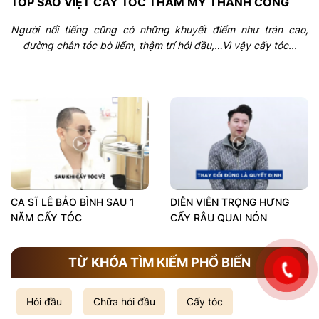
TOP SAO VIỆT CẤY TÓC THẨM MỸ THÀNH CÔNG
Người nổi tiếng cũng có những khuyết điểm như trán cao,
đường chân tóc bò liếm, thậm trí hói đầu,…Vì vậy cấy tóc...
CA SĨ LÊ BẢO BÌNH SAU 1
DIỄN VIÊN TRỌNG HƯNG
NĂM CẤY TÓC
CẤY RÂU QUAI NÓN
TỪ KHÓA TÌM KIẾM PHỔ BIẾN
Hói đầu
Chữa hói đầu
Cấy tóc