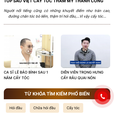
TOP SAO VIỆT CẤY TÓC THẨM MỸ THÀNH CÔNG
Người nổi tiếng cũng có những khuyết điểm như trán cao,
đường chân tóc bò liếm, thậm trí hói đầu,…Vì vậy cấy tóc...
CA SĨ LÊ BẢO BÌNH SAU 1
DIỄN VIÊN TRỌNG HƯNG
NĂM CẤY TÓC
CẤY RÂU QUAI NÓN
TỪ KHÓA TÌM KIẾM PHỔ BIẾN
Hói đầu
Chữa hói đầu
Cấy tóc