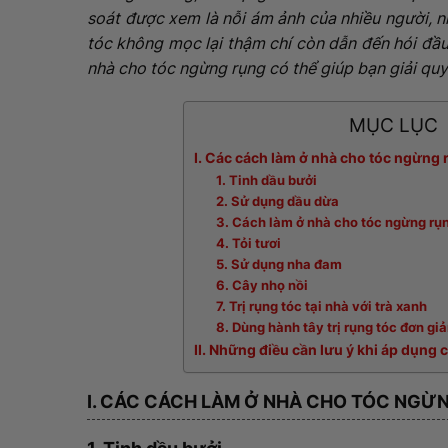
soát được xem là nỗi ám ảnh của nhiều người, nh
tóc không mọc lại thậm chí còn dẫn đến hói đầu
nhà cho tóc ngừng rụng có thể giúp bạn giải quy
MỤC LỤC
I. Các cách làm ở nhà cho tóc ngừng
1. Tinh dầu bưởi
2. Sử dụng dầu dừa
3. Cách làm ở nhà cho tóc ngừng rụ
4. Tỏi tươi
5. Sử dụng nha đam
6. Cây nhọ nồi
7. Trị rụng tóc tại nhà với trà xanh
8. Dùng hành tây trị rụng tóc đơn giả
II. Những điều cần lưu ý khi áp dụng c
I. CÁC CÁCH LÀM Ở NHÀ CHO TÓC NGỪ