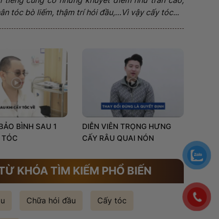
n tóc bò liếm, thậm trí hói đầu,…Vì vậy cấy tóc...
 BẢO BÌNH SAU 1
DIỄN VIÊN TRỌNG HƯNG
 TÓC
CẤY RÂU QUAI NÓN
TỪ KHÓA TÌM KIẾM PHỔ BIẾN
ầu
Chữa hói đầu
Cấy tóc