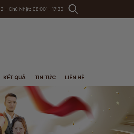
2 - Chủ Nhật: 08:00’ - 17:30
KẾT QUẢ
TIN TỨC
LIÊN HỆ