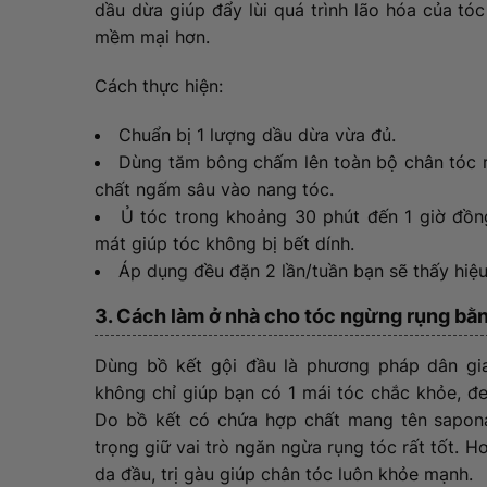
dầu dừa giúp đẩy lùi quá trình lão hóa của t
mềm mại hơn.
Cách thực hiện:
Chuẩn bị 1 lượng dầu dừa vừa đủ.
Dùng tăm bông chấm lên toàn bộ chân tóc 
chất ngấm sâu vào nang tóc.
Ủ tóc trong khoảng 30 phút đến 1 giờ đồng
mát giúp tóc không bị bết dính.
Áp dụng đều đặn 2 lần/tuần bạn sẽ thấy hiệu
3. Cách làm ở nhà cho tóc ngừng rụng bằn
Dùng bồ kết gội đầu là phương pháp dân gian
không chỉ giúp bạn có 1 mái tóc chắc khỏe, 
Do bồ kết có chứa hợp chất mang tên saponar
trọng giữ vai trò ngăn ngừa rụng tóc rất tốt. 
da đầu, trị gàu giúp chân tóc luôn khỏe mạnh.