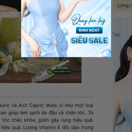
Lông 
uric và Axit Capric được ví như một loại
cao giúp làm sạch da đầu và chân tóc. Từ
úp tóc chắc khỏe, giảm gãy rụng hiệu quả.
 hiệu quả. Lượng Vitamin E dồi dào trong