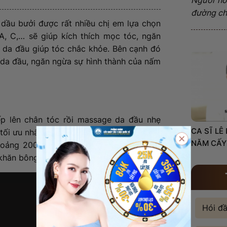
đường châ
dầu bưởi được rất nhiều chị em lựa chọn
 A, C,… sẽ giúp kích thích mọc tóc, ngăn
ho da đầu giúp tóc chắc khỏe. Bên cạnh đó
 da đầu, ngăn ngừa sự hình thành của nấm
iếp lên chân tóc rồi massage da đầu nhẹ
CA SĨ LÊ
tối ưu nhất.
NĂM CẤY
hoảng 200ml nước sạch. Sau khi gội đầu
 khăn bông mềm và đợi tóc tự khô.
Hói đ