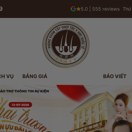
9
5.0 | 555 reviews
Thứ 
CH VỤ
BẢNG GIÁ
BÁO VIẾT