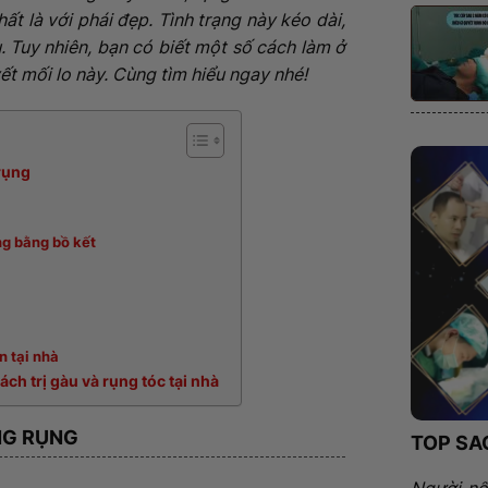
ất là với phái đẹp. Tình trạng này kéo dài,
. Tuy nhiên, bạn có biết một số cách làm ở
ết mối lo này. Cùng tìm hiểu ngay nhé!
 rụng
ng bằng bồ kết
n tại nhà
ách trị gàu và rụng tóc tại nhà
NG RỤNG
TOP SA
Người nổ