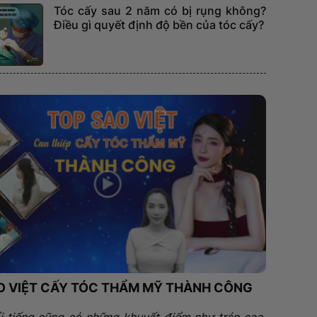
Tóc cấy sau 2 năm có bị rụng không?
Điều gì quyết định độ bền của tóc cấy?
O VIỆT CẤY TÓC THẨM MỸ THÀNH CÔNG
i tiếng cũng có những khuyết điểm như trán cao,