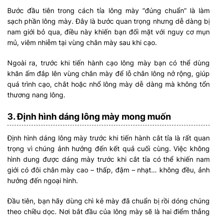
Bước đầu tiên trong cách tỉa lông mày “đúng chuẩn” là làm
sạch phần lông mày. Đây là bước quan trọng nhưng dễ dàng bị
nam giới bỏ qua, điều này khiến bạn đối mặt với nguy cơ mụn
mủ, viêm nhiễm tại vùng chân mày sau khi cạo.
Ngoài ra, trước khi tiến hành cạo lông mày bạn có thể dùng
khăn ấm đắp lên vùng chân mày để lỗ chân lông nở rộng, giúp
quá trình cạo, chắt hoặc nhổ lông mày dễ dàng mà không tổn
thương nang lông.
3. Định hình dáng lông mày mong muốn
Định hình dáng lông mày trước khi tiến hành cắt tỉa là rất quan
trọng vì chúng ảnh hưởng đến kết quả cuối cùng. Việc không
hình dung được dáng mày trước khi cắt tỉa có thể khiến nam
giới có đôi chân mày cao – thấp, đậm – nhạt… không đều, ảnh
hưởng đến ngoại hình.
Đầu tiên, bạn hãy dùng chì kẻ mày đã chuẩn bị rồi dóng chúng
theo chiều dọc. Nơi bắt đầu của lông mày sẽ là hai điểm thẳng