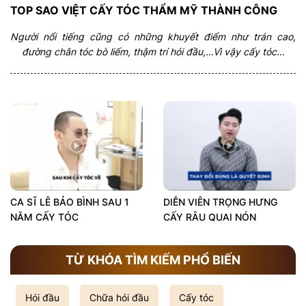
TOP SAO VIỆT CẤY TÓC THẨM MỸ THÀNH CÔNG
Người nổi tiếng cũng có những khuyết điểm như trán cao,
đường chân tóc bò liếm, thậm trí hói đầu,…Vì vậy cấy tóc...
CA SĨ LÊ BẢO BÌNH SAU 1
DIỄN VIÊN TRỌNG HƯNG
NĂM CẤY TÓC
CẤY RÂU QUAI NÓN
TỪ KHÓA TÌM KIẾM PHỔ BIẾN
Hói đầu
Chữa hói đầu
Cấy tóc