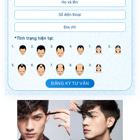
*Tình trạng hiện tại:
1.
2.
3.
4.
1.
2.
5.
6.
7.
8.
3.
ĐĂNG KÝ TƯ VẤN