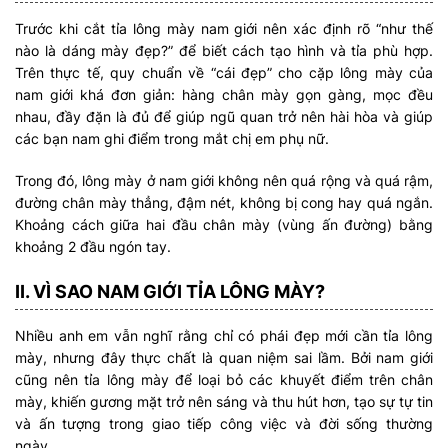
Trước khi cắt tỉa lông mày nam giới nên xác định rõ “như thế
nào là dáng mày đẹp?” để biết cách tạo hình và tỉa phù hợp.
Trên thực tế, quy chuẩn về “cái đẹp” cho cặp lông mày của
nam giới khá đơn giản: hàng chân mày gọn gàng, mọc đều
nhau, đầy đặn là đủ để giúp ngũ quan trở nên hài hòa và giúp
các bạn nam ghi điểm trong mắt chị em phụ nữ.
Trong đó, lông mày ở nam giới không nên quá rộng và quá rậm,
đường chân mày thẳng, đậm nét, không bị cong hay quá ngắn.
Khoảng cách giữa hai đầu chân mày (vùng ấn đường) bằng
khoảng 2 đầu ngón tay.
II. VÌ SAO NAM GIỚI TỈA LÔNG MÀY?
Nhiều anh em vẫn nghĩ rằng chỉ có phái đẹp mới cần tỉa lông
mày, nhưng đây thực chất là quan niệm sai lầm. Bởi nam giới
cũng nên tỉa lông mày để loại bỏ các khuyết điểm trên chân
mày, khiến gương mặt trở nên sáng và thu hút hơn, tạo sự tự tin
và ấn tượng trong giao tiếp công việc và đời sống thường
ngày.