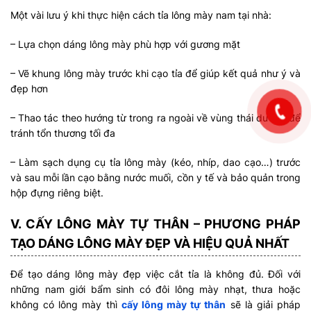
Một vài lưu ý khi thực hiện cách tỉa lông mày nam tại nhà:
– Lựa chọn dáng lông mày phù hợp với gương mặt
– Vẽ khung lông mày trước khi cạo tỉa để giúp kết quả như ý và
đẹp hơn
– Thao tác theo hướng từ trong ra ngoài về vùng thái dương để
tránh tổn thương tối đa
– Làm sạch dụng cụ tỉa lông mày (kéo, nhíp, dao cạo…) trước
và sau mỗi lần cạo bằng nước muối, cồn y tế và bảo quản trong
hộp đựng riêng biệt.
V. CẤY LÔNG MÀY TỰ THÂN – PHƯƠNG PHÁP
TẠO DÁNG LÔNG MÀY ĐẸP VÀ HIỆU QUẢ NHẤT
Để tạo dáng lông mày đẹp việc cắt tỉa là không đủ. Đối với
những nam giới bẩm sinh có đôi lông mày nhạt, thưa hoặc
không có lông mày thì
cấy lông mày tự thân
sẽ là giải pháp