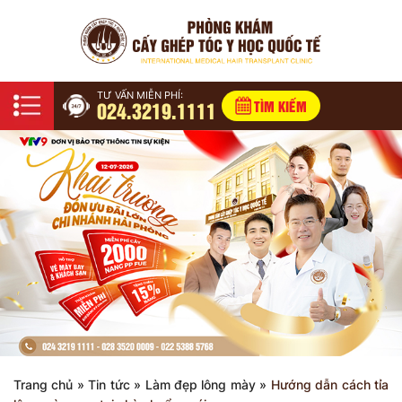
TƯ VẤN MIỄN PHÍ:
024.3219.1111
TÌM KIẾM
Trang chủ
»
Tin tức
»
Làm đẹp lông mày
»
Hướng dẫn cách tỉa