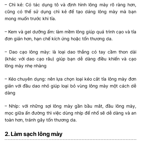
– Chì kẻ: Có tác dụng tô và định hình lông mày rõ ràng hơn,
cũng có thể sử dụng chì kẻ để tạo dáng lông mày mà bạn
mong muốn trước khi tỉa.
– Kem và gel dưỡng ẩm: làm mềm lông giúp quá trình cạo và tỉa
đơn giản hơn, hạn chế kích ứng hoặc tổn thương da.
– Dao cạo lông mày: là loại dao thẳng có tay cầm thon dài
(khác với dao cạo râu) giúp bạn dễ dàng điều khiển và cạo
lông mày nhẹ nhàng
– Kéo chuyên dụng: nên lựa chọn loại kéo cắt tỉa lông mày đơn
giản với đầu dao nhỏ giúp loại bỏ vùng lông mày một cách dễ
dàng
– Nhíp: với những sợi lông mày gần bầu mắt, đầu lông mày,
mọc giữa ấn đường thì việc dùng nhíp để nhổ sẽ dễ dàng và an
toàn hơn, tránh gây tổn thương da.
2. Làm sạch lông mày