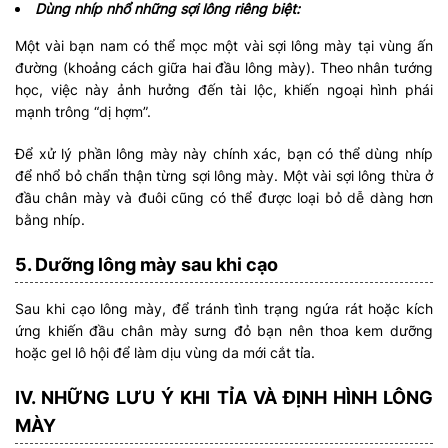
Dùng nhíp nhổ những sợi lông riêng biệt:
Một vài bạn nam có thể mọc một vài sợi lông mày tại vùng ấn
đường (khoảng cách giữa hai đầu lông mày). Theo nhân tướng
học, việc này ảnh hưởng đến tài lộc, khiến ngoại hình phái
mạnh trông “dị hợm”.
Để xử lý phần lông mày này chính xác, bạn có thể dùng nhíp
để nhổ bỏ chẩn thận từng sợi lông mày. Một vài sợi lông thừa ở
đầu chân mày và đuôi cũng có thể được loại bỏ dễ dàng hơn
bằng nhíp.
5. Dưỡng lông mày sau khi cạo
Sau khi cạo lông mày, để tránh tình trạng ngứa rát hoặc kích
ứng khiến đầu chân mày sưng đỏ bạn nên thoa kem dưỡng
hoặc gel lô hội để làm dịu vùng da mới cắt tỉa.
IV. NHỮNG LƯU Ý KHI TỈA VÀ ĐỊNH HÌNH LÔNG
MÀY