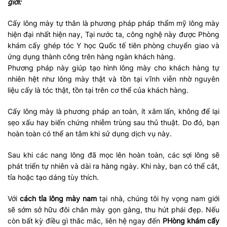
giới:
Cấy lông mày tự thân là phương pháp pháp thẩm mỹ lông mày
hiện đại nhất hiện nay, Tại nước ta, công nghệ này được Phòng
khám cấy ghép tóc Y học Quốc tế tiên phòng chuyển giao và
ứng dụng thành công trên hàng ngàn khách hàng.
Phương pháp này giúp tạo hình lông mày cho khách hàng tự
nhiên hệt như lông mày thật và tồn tại vĩnh viễn nhờ nguyên
liệu cấy là tóc thật, tồn tại trên cơ thể của khách hàng.
Cấy lông mày là phương pháp an toàn, ít xâm lấn, không để lại
sẹo xấu hay biến chứng nhiễm trùng sau thủ thuật. Do đó, bạn
hoàn toàn có thể an tâm khi sử dụng dịch vụ này.
Sau khi các nang lông đã mọc lên hoàn toàn, các sợi lông sẽ
phát triển tự nhiên và dài ra hàng ngày. Khi này, bạn có thể cắt,
tỉa hoặc tạo dáng tùy thích.
Với
cách tỉa lông mày nam
tại nhà, chúng tôi hy vọng nam giới
sẽ sớm sở hữu đôi chân mày gọn gàng, thu hút phái đẹp. Nếu
còn bất kỳ điều gì thắc mắc, liên hệ ngay đến
PHòng khám cấy