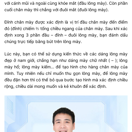
với cánh mũi và ngoài cùng khóe mắt (đầu lông mày). Còn phần
cuối chân mày thì chẳng với đuôi mắt (đuôi lông mày).
Đỉnh chân mày được xác định là vị trí đầu chân mày đến điểm
đó (đỉnh) chiếm ⅔ tổng chiều ngang của chân mày. Sau khi xác
định xong 3 phần đầu – đỉnh – đuôi lông mày, bạn đánh dấu
chúng trực tiếp bằng bút trên lông mày.
Lúc này, bạn có thể sử dụng kiến thức về các dáng lông mày
đẹp ở nam giới, chẳng hạn như dáng mày chữ nhất ( – ); lông
mày hổ; lông mày kiếm… để tạo hình cho hàng chân mày của
mình. Tuy nhiên nếu chỉ muốn thu gọn lông mày, để lông mày
đều đặn hơn thì có thể bỏ qua bước tạo hình mà xác định chiều
rộng, chiều dài mong muốn và kẻ khuôn để xác định.