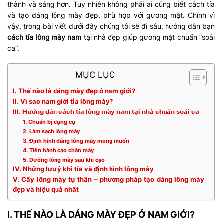
thành và sáng hơn. Tuy nhiên không phải ai cũng biết cách tỉa
và tạo dáng lông mày đẹp, phù hợp với gương mặt. Chính vì
vậy, trong bài viết dưới đây chúng tôi sẽ đi sâu, hướng dẫn bạn
cách tỉa lông mày nam
tại nhà đẹp giúp gương mặt chuẩn “soái
ca”.
MỤC LỤC
I. Thế nào là dáng mày đẹp ở nam giới?
II. Vì sao nam giới tỉa lông mày?
III. Hướng dẫn cách tỉa lông mày nam tại nhà chuẩn soái ca
1. Chuẩn bị dụng cụ
2. Làm sạch lông mày
3. Định hình dáng lông mày mong muốn
4. Tiến hành cạo chân mày
5. Dưỡng lông mày sau khi cạo
IV. Những lưu ý khi tỉa và định hình lông mày
V. Cấy lông mày tự thân – phương pháp tạo dáng lông mày
đẹp và hiệu quả nhất
I. THẾ NÀO LÀ DÁNG MÀY ĐẸP Ở NAM GIỚI?