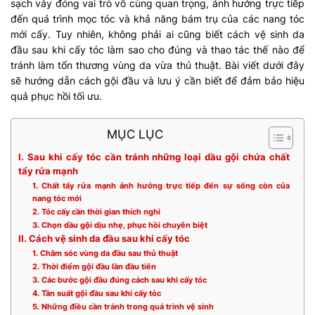
sạch vảy đóng vai trò vô cùng quan trọng, ảnh hưởng trực tiếp
đến quá trình mọc tóc và khả năng bám trụ của các nang tóc
mới cấy. Tuy nhiên, không phải ai cũng biết cách vệ sinh da
đầu sau khi cấy tóc làm sao cho đúng và thao tác thế nào để
tránh làm tổn thương vùng da vừa thủ thuật. Bài viết dưới đây
sẽ hướng dẫn cách gội đầu và lưu ý cần biết để đảm bảo hiệu
quả phục hồi tối ưu.
MỤC LỤC
I. Sau khi cấy tóc cần tránh những loại dầu gội chứa chất
tẩy rửa mạnh
1. Chất tẩy rửa mạnh ảnh hưởng trực tiếp đến sự sống còn của
nang tóc mới
2. Tóc cấy cần thời gian thích nghi
3. Chọn dầu gội dịu nhẹ, phục hồi chuyên biệt
II. Cách vệ sinh da đầu sau khi cấy tóc
1. Chăm sóc vùng da đầu sau thủ thuật
2. Thời điểm gội đầu lần đầu tiên
3. Các bước gội đầu đúng cách sau khi cấy tóc
4. Tần suất gội đầu sau khi cấy tóc
5. Những điều cần tránh trong quá trình vệ sinh