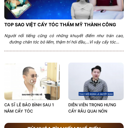
TOP SAO VIỆT CẤY TÓC THẨM MỸ THÀNH CÔNG
Người nổi tiếng cũng có những khuyết điểm như trán cao,
đường chân tóc bò liếm, thậm trí hói đầu,…Vì vậy cấy tóc...
CA SĨ LÊ BẢO BÌNH SAU 1
DIỄN VIÊN TRỌNG HƯNG
NĂM CẤY TÓC
CẤY RÂU QUAI NÓN