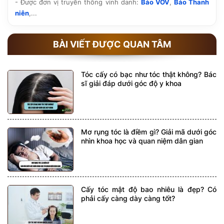
- Được đơn vị truyền thông vinh danh:
Báo VOV
,
Báo Thanh
niên
,...
BÀI VIẾT ĐƯỢC QUAN TÂM
Tóc cấy có bạc như tóc thật không? Bác
sĩ giải đáp dưới góc độ y khoa
Mơ rụng tóc là điềm gì? Giải mã dưới góc
nhìn khoa học và quan niệm dân gian
Cấy tóc mật độ bao nhiêu là đẹp? Có
phải cấy càng dày càng tốt?