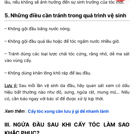
lâu, nếu không sẽ ảnh hưởng đến sự sinh trưởng của tóc mới.
5. Những điều cần tránh trong quá trình vệ sinh
– Không gội đầu bằng nước nóng.
– Không gội đầu quá lâu hoặc để tóc ngâm nước nhiều giờ.
– Tránh dùng các loại lược chải tóc cứng, răng nhỏ, dễ ma sát
vào vùng cấy.
– Không dùng khăn lông khô ráp để lau đầu.
Lưu ý:
Sau mỗi lần vệ sinh da đầu, hãy quan sát xem có dấu
hiệu bất thường nào như đỏ, sưng, ngứa rát, mưng mủ… Nếu
có, cần báo ngay với bác sĩ để được xử lý kịp thời.
Xem thêm
:
Cấy tóc xong cần lưu ý gì để nhanh lành
III. NGỨA ĐẦU SAU KHI CẤY TÓC LÀM SAO
KHẮC PHỤC?