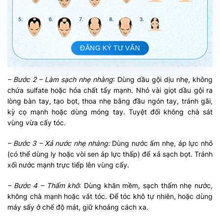
5.
6.
7.
8.
3.
ĐĂNG KÝ TƯ VẤN
– Bước 2 – Làm sạch nhẹ nhàng
: Dùng dầu gội dịu nhẹ, không
chứa sulfate hoặc hóa chất tẩy mạnh. Nhỏ vài giọt dầu gội ra
lòng bàn tay, tạo bọt, thoa nhẹ bằng đầu ngón tay, tránh gãi,
kỳ cọ mạnh hoặc dùng móng tay. Tuyệt đối không chà sát
vùng vừa cấy tóc.
– Bước 3 – Xả nước nhẹ nhàng:
Dùng nước ấm nhẹ, áp lực nhỏ
(có thể dùng ly hoặc vòi sen áp lực thấp) để xả sạch bọt. Tránh
xối nước mạnh trực tiếp lên vùng cấy.
– Bước 4 – Thấm khô
: Dùng khăn mềm, sạch thấm nhẹ nước,
không chà mạnh hoặc vắt tóc. Để tóc khô tự nhiên, hoặc dùng
máy sấy ở chế độ mát, giữ khoảng cách xa.