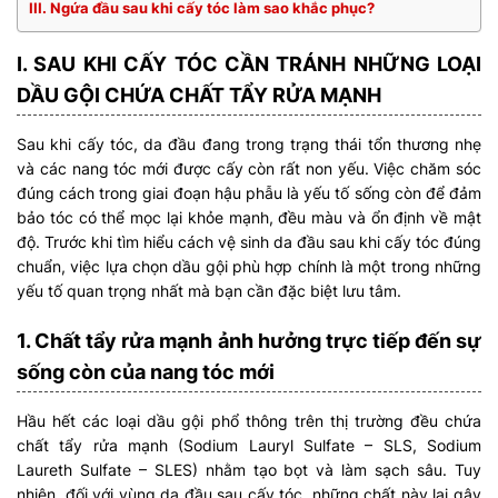
III. Ngứa đầu sau khi cấy tóc làm sao khắc phục?
I. SAU KHI CẤY TÓC CẦN TRÁNH NHỮNG LOẠI
DẦU GỘI CHỨA CHẤT TẨY RỬA MẠNH
Sau khi cấy tóc, da đầu đang trong trạng thái tổn thương nhẹ
và các nang tóc mới được cấy còn rất non yếu. Việc chăm sóc
đúng cách trong giai đoạn hậu phẫu là yếu tố sống còn để đảm
bảo tóc có thể mọc lại khỏe mạnh, đều màu và ổn định về mật
độ. Trước khi tìm hiểu cách vệ sinh da đầu sau khi cấy tóc đúng
chuẩn, việc lựa chọn dầu gội phù hợp chính là một trong những
yếu tố quan trọng nhất mà bạn cần đặc biệt lưu tâm.
1. Chất tẩy rửa mạnh ảnh hưởng trực tiếp đến sự
sống còn của nang tóc mới
Hầu hết các loại dầu gội phổ thông trên thị trường đều chứa
chất tẩy rửa mạnh (Sodium Lauryl Sulfate – SLS, Sodium
Laureth Sulfate – SLES) nhằm tạo bọt và làm sạch sâu. Tuy
nhiên, đối với vùng da đầu sau cấy tóc, những chất này lại gây