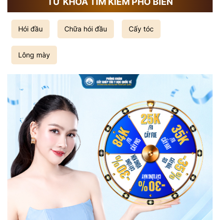
TỪ KHÓA TÌM KIẾM PHỔ BIẾN
Hói đầu
Chữa hói đầu
Cấy tóc
Lông mày