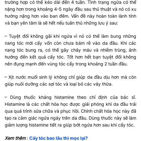
trường hợp có thể kéo dài đến 4 tuần. Tình trạng ngứa có thể
nặng hơn trong khoảng 4-5 ngày đầu sau thủ thuật và nó có xu
hướng nặng hơn vào ban đêm. Vấn đề này hoàn toàn lành tính
và bạn yên tâm là sẽ hết nếu tuân thủ những lưu ý sau:
– Tuyệt đối không gãi khi ngứa vì nó có thể làm bung những
nang tóc mới cấy vốn còn chưa bám rễ vào da đầu. Khi các
nang tóc bung ra, có thể gây chảy máu và nhiễm trùng, ảnh
hưởng đến kết quả cấy tóc. Tốt hơn hết bạn tuyệt đối không
nên đụng mạnh đến vùng tóc cấy trong khoảng 2 tuần đầu.
– Xịt nước muối sinh lý không chỉ giúp da đầu dịu hơn mà còn
giúp nuôi dưỡng các sợi tóc và loại bỏ các vảy thừa.
– Dùng thuốc kháng histamine theo chỉ định của bác sĩ.
Histamine là các chất hóa học được giải phóng khi da đầu trải
qua quá trình sửa chữa và phục hồi. Chính chất hóa học này đã
tạo ra cảm giác ngứa ngáy trên da đầu. Dùng thuốc này sẽ làm
giảm lượng histamine tiết ra giúp bớt ngứa hơn sau khi cấy tóc.
Xem thêm
:
Cấy tóc bao lâu thì mọc lại?