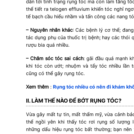
dẫn tới tình trạng rụng tóc mà còn làm tăng tố
thể tiết ra telogen effluvium khiến tóc nghỉ ng
tế bạch cầu hiểu nhầm và tấn công các nang tóc
– Nguyên nhân khác
: Các bệnh lý cơ thể; đang 
tác dụng phụ của thuốc trị bệnh; hay các thói 
rượu bia quá nhiều.
– Chăm sóc tóc sai cách
: gãi đầu quá mạnh kh
khi tóc còn ướt; nhuộm và tẩy tóc nhiều lần
cũng có thể gây rụng tóc.
Xem thêm
:
Rụng tóc nhiều có nên đi khám kh
II. LÀM THẾ NÀO ĐỂ BỚT RỤNG TÓC?
Vừa gây mất tự tin, mất thẩm mỹ, vừa cảnh bả
thể ngồi yên khi thấy tóc rơi rụng số lượng 
những dấu hiệu rụng tóc bất thường; bạn nên 