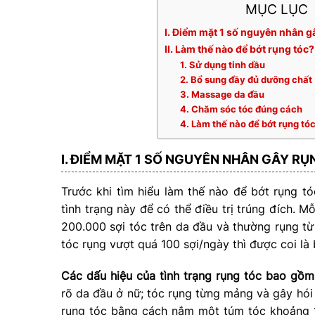
MỤC LỤC
I. Điểm mặt 1 số nguyên nhân g
II. Làm thế nào để bớt rụng tóc?
1. Sử dụng tinh dầu
2. Bổ sung đầy đủ dưỡng chất
3. Massage da đầu
4. Chăm sóc tóc đúng cách
4. Làm thế nào để bớt rụng tó
I. ĐIỂM MẶT 1 SỐ NGUYÊN NHÂN GÂY R
Trước khi tìm hiểu làm thế nào để bớt rụng 
tình trạng này để có thể điều trị trúng đích. 
200.000 sợi tóc trên da đầu và thường rụng từ
tóc rụng vượt quá 100 sợi/ngày thì được coi là 
Các dấu hiệu của tình trạng rụng tóc bao gồm
rõ da đầu ở nữ; tóc rụng từng mảng và gây hói 
rụng tóc bằng cách nắm một túm tóc khoảng 1