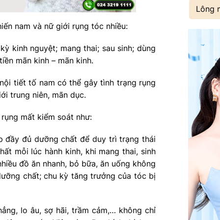
Lông 
hiến nam và nữ giới rụng tóc nhiều:
 kỳ kinh nguyệt; mang thai; sau sinh; dùng
 tiền mãn kinh – mãn kinh.
ội tiết tố nam có thể gây tình trạng rụng
iới trung niên, mãn dục.
c rụng mất kiểm soát như:
 đầy đủ dưỡng chất để duy trì trạng thái
hất mỗi lúc hành kinh, khi mang thai, sinh
nhiều đồ ăn nhanh, bỏ bữa, ăn uống không
ưỡng chất; chu kỳ tăng trưởng của tóc bị
ng, lo âu, sợ hãi, trầm cảm,… không chỉ