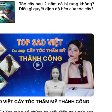
Tóc cấy sau 2 năm có bị rụng không?
Điều gì quyết định độ bền của tóc cấy?
O VIỆT CẤY TÓC THẨM MỸ THÀNH CÔNG
i tiếng cũng có những khuyết điểm như trán cao,