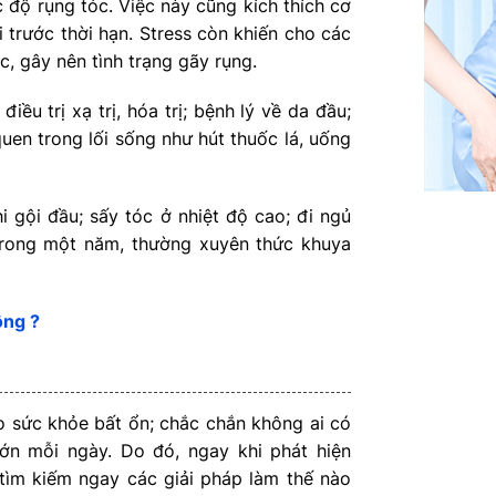
c độ rụng tóc. Việc này cũng kích thích cơ
ơi trước thời hạn. Stress còn khiến cho các
, gây nên tình trạng gãy rụng.
điều trị xạ trị, hóa trị; bệnh lý về da đầu;
quen trong lối sống như hút thuốc lá, uống
i gội đầu; sấy tóc ở nhiệt độ cao; đi ngủ
 trong một năm, thường xuyên thức khuya
ông ?
o sức khỏe bất ổn; chắc chắn không ai có
lớn mỗi ngày. Do đó, ngay khi phát hiện
tìm kiếm ngay các giải pháp làm thế nào