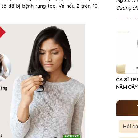
 tỏ đã bị bệnh rụng tóc. Và nếu 2 trên 10
đường châ
CA SĨ LÊ
NĂM CẤY
Hói đ