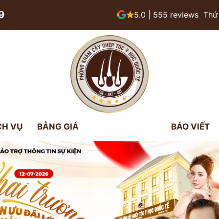
9
5.0 | 555 reviews
Thứ 
CH VỤ
BẢNG GIÁ
BÁO VIẾT