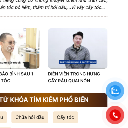
n tóc bò liếm, thậm trí hói đầu,…Vì vậy cấy tóc...
 BẢO BÌNH SAU 1
DIỄN VIÊN TRỌNG HƯNG
 TÓC
CẤY RÂU QUAI NÓN
TỪ KHÓA TÌM KIẾM PHỔ BIẾN
ầu
Chữa hói đầu
Cấy tóc