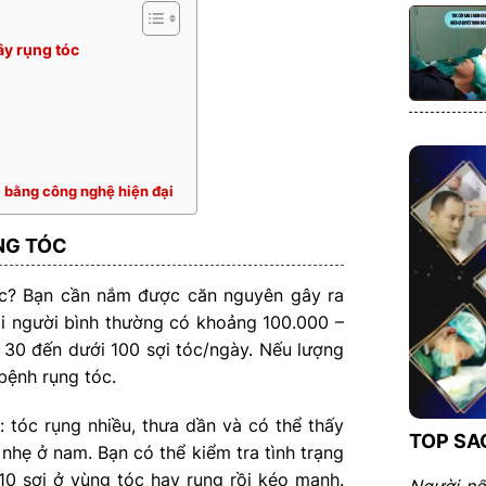
ây rụng tóc
c bằng công nghệ hiện đại
ỤNG TÓC
tóc? Bạn cần nắm được căn nguyên gây ra
Mỗi người bình thường có khoảng 100.000 –
 30 đến dưới 100 sợi tóc/ngày. Nếu lượng
bệnh rụng tóc.
: tóc rụng nhiều, thưa dần và có thể thấy
TOP SA
nhẹ ở nam. Bạn có thể kiểm tra tình trạng
0 sợi ở vùng tóc hay rụng rồi kéo mạnh.
Người nổ