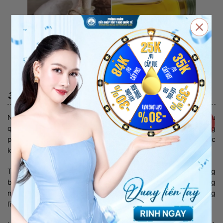
3. Cấy râu tự thân
Nếu các phương pháp kích thích mọc râu trên không có hiệu
quả, cách tốt nhất là thực hiện cấy râu tự thân. Đây là phương
pháp thích hợp đối với những người bẩm sinh mọc ít râu hoặc
không có râu.
Tại Việt Nam, để cấy râu tự thân đẹp, an toàn và ít biến chứng
bạn nên đến Viện Cấy tóc Quốc tế. Đây là địa chỉ sở hữu công
nghệ uy tín bậc nhất, được Sở Y tế cấp phép hoạt động trong
lĩnh vực cấy râu, cấy tóc, cấy lông tự thân.