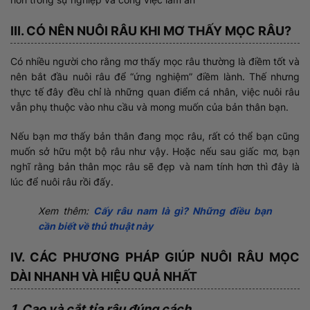
III. CÓ NÊN NUÔI RÂU KHI MƠ THẤY MỌC RÂU?
Có nhiều người cho rằng mơ thấy mọc râu thường là điềm tốt và
nên bắt đầu nuôi râu để “ứng nghiệm” điềm lành. Thế nhưng
thực tế đây đều chỉ là những quan điểm cá nhân, việc nuôi râu
vẫn phụ thuộc vào nhu cầu và mong muốn của bản thân bạn.
Nếu bạn mơ thấy bản thân đang mọc râu, rất có thể bạn cũng
muốn sở hữu một bộ râu như vậy. Hoặc nếu sau giấc mơ, bạn
nghĩ rằng bản thân mọc râu sẽ đẹp và nam tính hơn thì đây là
lúc để nuôi râu rồi đấy.
Xem thêm:
Cấy râu nam là gì? Những điều bạn
cần biết về thủ thuật này
IV. CÁC PHƯƠNG PHÁP GIÚP NUÔI RÂU MỌC
DÀI NHANH VÀ HIỆU QUẢ NHẤT
1. Cạo và cắt tỉa râu đúng cách