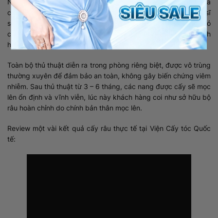
Nơi đây không chỉ quy tụ đội ngũ bác sĩ giàu kinh nghiệm mà
còn áp dụng công nghệ cấy râu SHT hiện đại bậc nhất. Bác sĩ
sẽ tạo khuôn râu dựa trên nhu cầu của khách hàng, sau đó
chiết tỉ mỉ từng nang tóc tại vùng chẩm (sau gáy) của khách
hàng để cấy lên khuôn râu.
Toàn bộ thủ thuật diễn ra trong phòng riêng biệt, được vô trùng
thường xuyên để đảm bảo an toàn, không gây biến chứng viêm
nhiễm. Sau thủ thuật từ 3 – 6 tháng, các nang được cấy sẽ mọc
lên ổn định và vĩnh viễn, lúc này khách hàng coi như sở hữu bộ
râu hoàn chỉnh do chính bản thân mọc lên.
Review một vài kết quả cấy râu thực tế tại Viện Cấy tóc Quốc
tế: