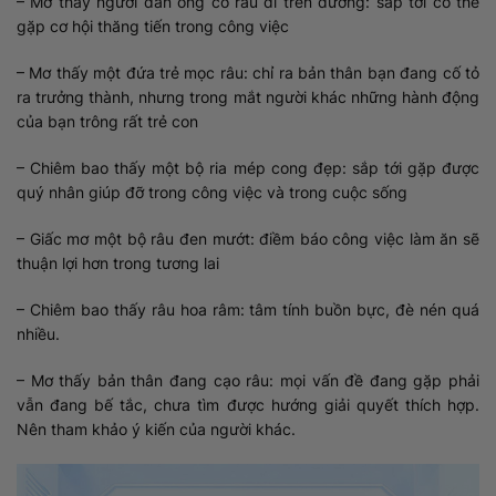
– Mơ thấy người đàn ông có râu đi trên đường: sắp tới có thể
gặp cơ hội thăng tiến trong công việc
– Mơ thấy một đứa trẻ mọc râu: chỉ ra bản thân bạn đang cố tỏ
ra trưởng thành, nhưng trong mắt người khác những hành động
của bạn trông rất trẻ con
– Chiêm bao thấy một bộ ria mép cong đẹp: sắp tới gặp được
quý nhân giúp đỡ trong công việc và trong cuộc sống
– Giấc mơ một bộ râu đen mướt: điềm báo công việc làm ăn sẽ
thuận lợi hơn trong tương lai
– Chiêm bao thấy râu hoa râm: tâm tính buồn bực, đè nén quá
nhiều.
– Mơ thấy bản thân đang cạo râu: mọi vấn đề đang gặp phải
vẫn đang bế tắc, chưa tìm được hướng giải quyết thích hợp.
Nên tham khảo ý kiến của người khác.