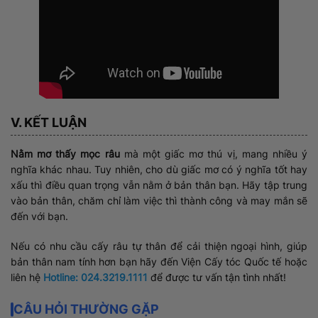
V. KẾT LUẬN
Nằm mơ thấy mọc râu
mà một giấc mơ thú vị, mang nhiều ý
nghĩa khác nhau. Tuy nhiên, cho dù giấc mơ có ý nghĩa tốt hay
xấu thì điều quan trọng vẫn nằm ở bản thân bạn. Hãy tập trung
vào bản thân, chăm chỉ làm việc thì thành công và may mắn sẽ
đến với bạn.
Nếu có nhu cầu cấy râu tự thân để cải thiện ngoại hình, giúp
bản thân nam tính hơn bạn hãy đến Viện Cấy tóc Quốc tế hoặc
liên hệ
Hotline: 024.3219.1111
để được tư vấn tận tình nhất!
CÂU HỎI THƯỜNG GẶP