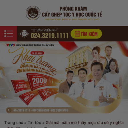
TƯ VẤN MIỄN PHÍ:
024.3219.1111
TÌM KIẾM
Trang chủ
»
Tin tức
»
Giải mã: nằm mơ thấy mọc râu có ý nghĩa