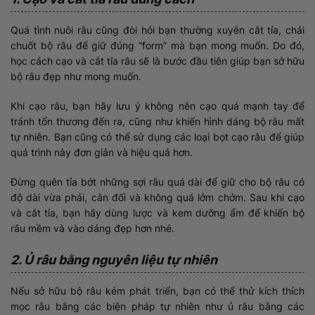
Quá tình nuôi râu cũng đòi hỏi bạn thường xuyên cắt tỉa, chải
chuốt bộ râu để giữ đúng “form” mà bạn mong muốn. Do đó,
học cách cạo và cắt tỉa râu sẽ là bước đầu tiên giúp bạn sở hữu
bộ râu đẹp như mong muốn.
Khi cạo râu, bạn hãy lưu ý không nên cạo quá mạnh tay để
tránh tổn thương đến ra, cũng như khiến hình dáng bộ râu mất
tự nhiên. Bạn cũng có thể sử dụng các loại bọt cạo râu để giúp
quá trình này đơn giản và hiệu quả hơn.
Đừng quên tỉa bớt những sợi râu quá dài để giữ cho bộ râu có
độ dài vừa phải, cân đối và không quá lởm chởm. Sau khi cạo
và cắt tỉa, bạn hãy dùng lược và kem dưỡng ẩm để khiến bộ
râu mềm và vào dáng đẹp hơn nhé.
2. Ủ râu bằng nguyên liệu tự nhiên
Nếu sở hữu bộ râu kém phát triển, bạn có thể thử kích thích
mọc râu bằng các biện pháp tự nhiên như ủ râu bằng các