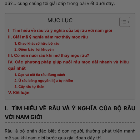
dữ?… cùng chúng tôi giải đáp trong bài viết dưới đây.
MỤC LỤC
I. Tìm hiểu về râu và ý nghĩa của bộ râu với nam giới
II. Giải mã ý nghĩa nằm mơ thấy mọc râu
1. Khao khát sở hữu bộ râu
2. Điềm báo, lời khuyên
III. Có nên nuôi râu khi mơ thấy mọc râu?
IV. Các phương pháp giúp nuôi râu mọc dài nhanh và hiệu
quả nhất
1. Cạo và cắt tỉa râu đúng cách
2. Ủ râu bằng nguyên liệu tự nhiên
3. Cấy râu tự thân
V. Kết luận
I. TÌM HIỂU VỀ RÂU VÀ Ý NGHĨA CỦA BỘ RÂU
VỚI NAM GIỚI
Râu là bộ phận đặc biệt ở con người, thường phát triển mạnh
mẽ sau khi nam giới bước qua giai đoạn dậy thì.