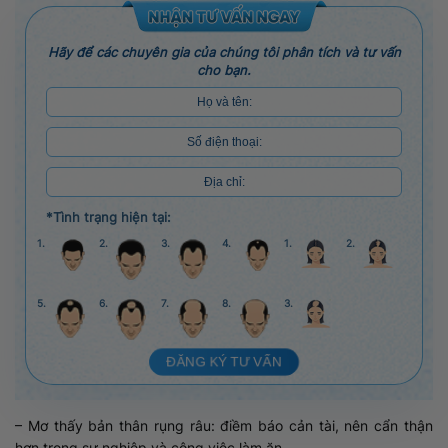
Hãy để các chuyên gia của chúng tôi phân tích và tư vấn
cho bạn.
*Tình trạng hiện tại:
1.
2.
3.
4.
1.
2.
5.
6.
7.
8.
3.
ĐĂNG KÝ TƯ VẤN
– Mơ thấy bản thân rụng râu: điềm báo cản tài, nên cẩn thận
hơn trong sự nghiệp và công việc làm ăn