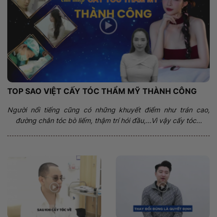
TOP SAO VIỆT CẤY TÓC THẨM MỸ THÀNH CÔNG
Người nổi tiếng cũng có những khuyết điểm như trán cao,
đường chân tóc bò liếm, thậm trí hói đầu,…Vì vậy cấy tóc...