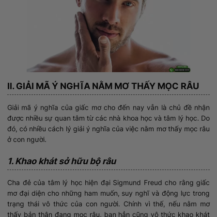
II. GIẢI MÃ Ý NGHĨA NẰM MƠ THẤY MỌC RÂU
Giải mã ý nghĩa của giấc mơ cho đến nay vẫn là chủ đề nhận
được nhiều sự quan tâm từ các nhà khoa học và tâm lý học. Do
đó, có nhiều cách lý giải ý nghĩa của việc nằm mơ thấy mọc râu
ở con người.
1. Khao khát sở hữu bộ râu
Cha đẻ của tâm lý học hiện đại Sigmund Freud cho rằng giấc
mơ đại diện cho những ham muốn, suy nghĩ và động lực trong
trạng thái vô thức của con người. Chính vì thế, nếu nằm mơ
thấy bản thân đang mọc râu, bạn hẳn cũng vô thức khao khát