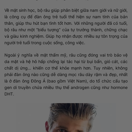
Về mặt sinh học, bộ râu giúp phân biệt giữa nam giới và nữ giới,
là công cụ để đàn ông trẻ tuổi thể hiện sự nam tính của bản
thân, giúp thu hút bạn tình tốt hơn. Với những người đã có tuổi,
bộ râu như một “biểu tượng” của tự trưởng thành, chững chạc
và giàu kinh nghiệm. Giúp họ nhận được nhiều sự tôn trọng của
người trẻ tuổi trong cuộc sống, công việc.
Ngoài ý nghĩa về mặt thẩm mỹ, râu cũng đóng vai trò bảo vệ
da mặt và hệ hô hấp chống lại tác hại từ bụi bẩn, gió cát, các
chất dị ứng… khiến cơ thể khỏe mạnh hơn. Tuy nhiên, không
phải đàn ông nào cũng dễ dàng mọc râu dày rậm và đẹp, nhất
là ở đàn ông Đông Á (bao gồm Việt Nam), do tổ chức cấu tạo
gen di truyền chứa nhiều thụ thể androgen cũng như hormone
DHT.