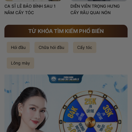
CA SĨ LÊ BẢO BÌNH SAU 1
DIỄN VIÊN TRỌNG HƯNG
NĂM CẤY TÓC
CẤY RÂU QUAI NÓN
TỪ KHÓA TÌM KIẾM PHỔ BIẾN
Hói đầu
Chữa hói đầu
Cấy tóc
Lông mày