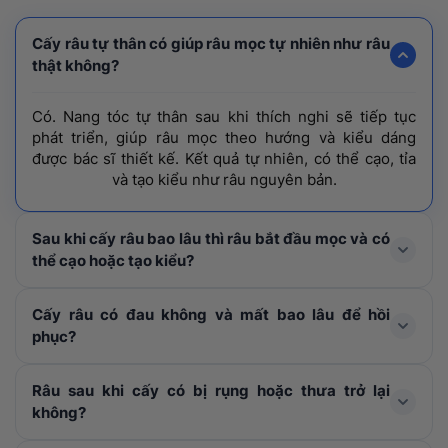
Cấy râu tự thân có giúp râu mọc tự nhiên như râu
thật không?
Có. Nang tóc tự thân sau khi thích nghi sẽ tiếp tục
phát triển, giúp râu mọc theo hướng và kiểu dáng
được bác sĩ thiết kế. Kết quả tự nhiên, có thể cạo, tỉa
và tạo kiểu như râu nguyên bản.
Sau khi cấy râu bao lâu thì râu bắt đầu mọc và có
thể cạo hoặc tạo kiểu?
Râu sẽ bắt đầu mọc ổn định theo phom dáng sau 3–4
Cấy râu có đau không và mất bao lâu để hồi
tháng. Kết quả hoàn thiện sau 6-9 tháng. Chú ý không
phục?
cạo râu hay tác động mạnh vào vùng cấy trong 2 tuần
đầu. Sau 2 tuần có thể cắt tỉa nhẹ nhàng, tránh cạo sát
Nhờ được gây tê tại chỗ nên quá trình thực hiện sẽ
Râu sau khi cấy có bị rụng hoặc thưa trở lại
da. Sau 1 tháng có thể cạo râu bình thường.
không đau. Sau thủ thuật có thể hơi đỏ và ê nhẹ trong
không?
vài ngày đầu. Khách hàng vẫn sinh hoạt được bình