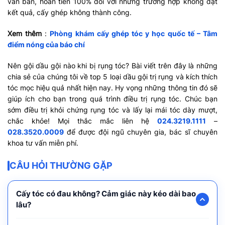
văn bản, hoàn tiền 100% đối với những trường hợp không đạt
kết quả, cấy ghép không thành công.
Xem thêm
:
Phòng khám cấy ghép tóc y học quốc tế – Tâm
điểm nóng của báo chí
Nên gội dầu gội nào khi bị rụng tóc? Bài viết trên đây là những
chia sẻ của chúng tôi về top 5 loại dầu gội trị rụng và kích thích
tóc mọc hiệu quả nhất hiện nay. Hy vọng những thông tin đó sẽ
giúp ích cho bạn trong quá trình điều trị rụng tóc. Chúc bạn
sớm điều trị khỏi chứng rụng tóc và lấy lại mái tóc dày mượt,
chắc khỏe! Mọi thắc mắc liên hệ
024.3219.1111
–
028.3520.0009
để được đội ngũ chuyên gia, bác sĩ chuyên
khoa tư vấn miễn phí.
CÂU HỎI THƯỜNG GẶP
Cấy tóc có đau không? Cảm giác này kéo dài bao
lâu?