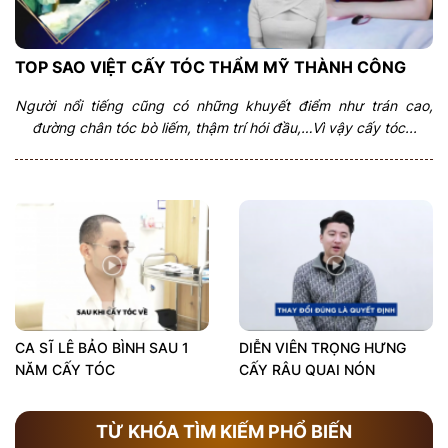
TOP SAO VIỆT CẤY TÓC THẨM MỸ THÀNH CÔNG
Người nổi tiếng cũng có những khuyết điểm như trán cao,
đường chân tóc bò liếm, thậm trí hói đầu,…Vì vậy cấy tóc...
CA SĨ LÊ BẢO BÌNH SAU 1
DIỄN VIÊN TRỌNG HƯNG
NĂM CẤY TÓC
CẤY RÂU QUAI NÓN
TỪ KHÓA TÌM KIẾM PHỔ BIẾN