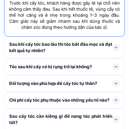
Trước khi cấy tóc, khách hàng được gây tê tại chỗ nên
không cảm thấy đau. Sau khi hết thuốc tê, vùng cấy có
thể hơi căng và ê nhẹ trong khoảng 1–3 ngày đầu.
Cảm giác này sẽ giảm nhanh sau khi dùng thuốc và
chăm sóc đúng theo hướng dẫn của bác sĩ.
Sau khi cấy tóc bao lâu thì tóc bắt đầu mọc và đạt
kết quả tự nhiên?
Tóc mới thường rụng shock loss trong 1-3 tháng đầu
Tóc sau khi cấy có bị rụng trở lại không?
và bắt đầu mọc lại ở tháng thứ 4, cải thiện rõ rệt từ
tháng thứ 6–9 và đạt mật độ tối ưu nhất sau khoảng 1
Trong 1 – 3 tháng đầu, tóc cấy có thể rụng thay thân
Đối tượng nào phù hợp để cấy tóc tự thân?
năm.
để mọc lên tóc mới. Đây là hiện tượng bình thường,
không đáng lo ngại. Khi nang tóc đã ổn định, tóc mới
Cấy tóc tự thân được chỉ định cho người bị hói đầu, tóc
Chi phí cấy tóc phụ thuộc vào những yếu tố nào?
sẽ sinh trưởng và phát triển như tóc tự nhiên không bị
thưa mỏng ở khu vực nhất định, nang tóc đã tiêu biến,
rụng trở lại nếu được chăm sóc đúng cách.
không còn khả năng tái tạo, đường chân tóc cao, sẹo
Chi phí cấy tóc được xác định dựa trên: Số lượng nang
Sau cấy tóc cần kiêng gì để nang tóc phát triển
vùng da đầu. Khách hàng cần từ đủ 18 tuổi trở lên, sức
tóc cần cấy, kỹ thuật áp dụng, các khoản chi phí phát
tốt?
khỏe ổn định và có vùng tóc hiến dày khỏe để đảm
sinh (xét nghiệm, thuốc men) và chương trình ưu đãi
bảo hiệu quả.