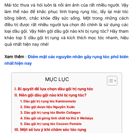
Mái tóc thưa và hói luôn là nỗi ám ảnh của rất nhiều người. Vậy
làm thế nào để khắc phục tình trạng rụng tóc, lấy lại mái tóc
bồng bềnh, chắc khỏe đầy sức sống. Một trong những cách
điều trị được rất nhiều người lựa chọn đó chính là sử dụng các
loại dầu gội. Vậy Nên gội dầu gội nào khi bị rụng tóc? Hãy tham
khảo top 5 dầu gội trị rụng và kích thích mọc tóc nhanh, hiệu
quả nhất hiện nay nhé!
Xem thêm
:
Điểm mặt các nguyên nhân gây rụng tóc phổ biến
nhất hiện nay
MỤC LỤC
I. Bí quyết để lựa chọn dầu gội trị rụng tóc
II. Nên gội dầu gội nào khi bị rụng tóc?
1. Dầu gội trị rụng tóc Kaminomoto
2. Dầu gội dược liệu Nguyên Xuân
3. Dầu gội trị rụng tóc Biotin Collagen
4. Dầu gội xả gừng tinh chất hà thủ ô Weilaiya
5. Dầu gội trị rụng tóc Cocoon Pomelo
III. Một số lưu ý khi chăm sóc tóc rụng