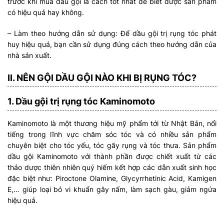
trước khi mua dầu gội là cách tốt nhất để biết được sản phẩm
có hiệu quả hay không.
– Làm theo hướng dẫn sử dụng: Để dầu gội trị rụng tóc phát
huy hiệu quả, bạn cần sử dụng đúng cách theo hướng dẫn của
nhà sản xuất.
II. NÊN GỘI DẦU GỘI NÀO KHI BỊ RỤNG TÓC?
1. Dầu gội trị rụng tóc Kaminomoto
Kaminomoto là một thương hiệu mỹ phẩm tới từ Nhật Bản, nổi
tiếng trong lĩnh vực chăm sóc tóc và có nhiều sản phẩm
chuyên biệt cho tóc yếu, tóc gãy rụng và tóc thưa. Sản phẩm
dầu gội Kaminomoto với thành phần được chiết xuất từ các
thảo dược thiên nhiên quý hiếm kết hợp các dẫn xuất sinh học
đặc biệt như: Piroctone Olamine, Glycyrrhetinic Acid, Kamigen
E,… giúp loại bỏ vi khuẩn gây nấm, làm sạch gàu, giảm ngứa
hiệu quả.