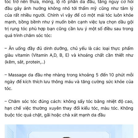
tóc trở nên thưa, mỏng, lộ rõ phần da đầu, tăng nguy cơ hói
đầu gây ảnh hưởng không nhỏ tới thẩm mỹ cũng như tâm lý
của rất nhiều người. Chính vì vậy để có một mái tóc luôn khỏe
mạnh, bồng bềnh như ý muốn bên cạnh việc lựa chọn dầu gội
trị rụng tóc phù hợp bạn cũng cần lưu ý một số điều sau trong
quá trình chăm sóc tóc:
– Ăn uống đầy đủ dinh dưỡng, chủ yếu là các loại thực phẩm
giàu vitamin (Vitamin A,D, B, E) và khoáng chất cần thiết như
(kẽm, sắt, protein,..)
– Massage da đầu nhẹ nhàng trong khoảng 5 đến 10 phút mỗi
ngày để kích thích lưu thông máu và tăng cường sức khỏe của
tóc.
– Chăm sóc tóc đúng cách: không sấy tóc bằng nhiệt độ cao,
hạn chế việc thường xuyên thay đổi kiểu tóc, màu tóc. Không
buộc tóc quá chặt, gãi hoặc chà xát mạnh da đầu