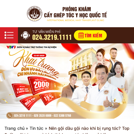
TƯ VẤN MIỄN PHÍ:
024.3219.1111
TÌM KIẾM
Trang chủ
»
Tin tức
»
Nên gội dầu gội nào khi bị rụng tóc? Top