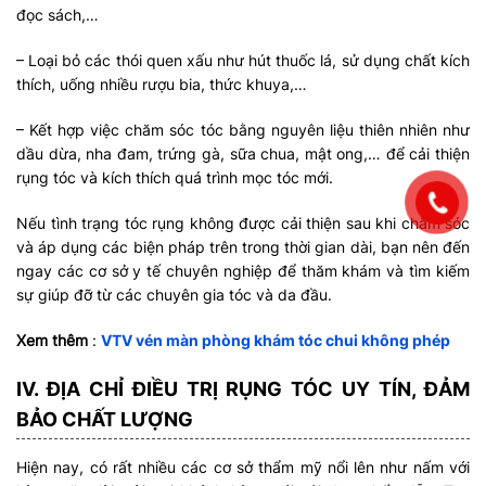
đọc sách,…
– Loại bỏ các thói quen xấu như hút thuốc lá, sử dụng chất kích
thích, uống nhiều rượu bia, thức khuya,…
– Kết hợp việc chăm sóc tóc bằng nguyên liệu thiên nhiên như
dầu dừa, nha đam, trứng gà, sữa chua, mật ong,… để cải thiện
rụng tóc và kích thích quá trình mọc tóc mới.
Nếu tình trạng tóc rụng không được cải thiện sau khi chăm sóc
và áp dụng các biện pháp trên trong thời gian dài, bạn nên đến
ngay các cơ sở y tế chuyên nghiệp để thăm khám và tìm kiếm
sự giúp đỡ từ các chuyên gia tóc và da đầu.
Xem thêm
:
VTV vén màn phòng khám tóc chui không phép
IV. ĐỊA CHỈ ĐIỀU TRỊ RỤNG TÓC UY TÍN, ĐẢM
BẢO CHẤT LƯỢNG
Hiện nay, có rất nhiều các cơ sở thẩm mỹ nổi lên như nấm với