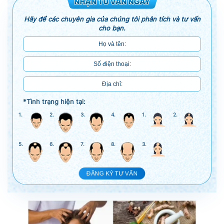
Hãy để các chuyên gia của chúng tôi phân tích và tư vấn
cho bạn.
*Tình trạng hiện tại:
1.
2.
3.
4.
1.
2.
5.
6.
7.
8.
3.
ĐĂNG KÝ TƯ VẤN