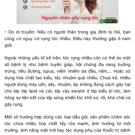
– Do di truyền: Nếu có người thân trong gia đình bị hói, bạn
cũng có nguy cơ rụng tóc nhiều. Điều này thường gặp ở nam
giới.
Ngoài những yếu tố kể trên, tóc rụng nhiều còn có thể do một
số bệnh lý như bệnh tuyến giáp, hội chứng đa nang buồng
trứng, tiểu đường, lupus, viêm nhiễm da đầu, nấm,… Hoặc sử
dụng hóa chất tạo kiểu, tẩy nhuộm quá nhiều. Chưa kể, nhiều
người dùng máy uốn, sấy, nhuộm, ép không đúng cách gây hại
cho lớp lớp lipid và các lớp vảy keratin ở lớp biểu bì tóc, làm
hỏng sự liên kết của lớp sừng khiến tóc khô xơ, rối, khó chải và
gãy rụng.
Một số trường hợp dùng các loại dầu gội, sản phẩm chăm sóc
tóc chứa nhiều hóa chất tẩy rửa mạnh, ảnh hưởng từ môi
trường, ánh nắng mặt trời hay tác dụng phụ của thuốc trị bệnh