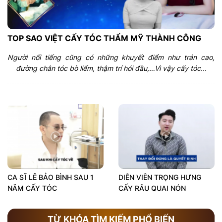
TOP SAO VIỆT CẤY TÓC THẨM MỸ THÀNH CÔNG
Người nổi tiếng cũng có những khuyết điểm như trán cao,
đường chân tóc bò liếm, thậm trí hói đầu,…Vì vậy cấy tóc...
CA SĨ LÊ BẢO BÌNH SAU 1
DIỄN VIÊN TRỌNG HƯNG
NĂM CẤY TÓC
CẤY RÂU QUAI NÓN
TỪ KHÓA TÌM KIẾM PHỔ BIẾN