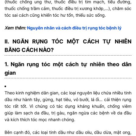
(thuốc chống ung thư, thuốc điều trị tim mạch, tiểu đường,
thuốc chống trầm cảm, thuốc điều trị xương khớp,…), chăm sóc
tóc sai cách cũng khiến tóc hư tổn, thiếu sức sống.
Xem thêm:
Nguyên nhân và cách điều trị rụng tóc bệnh lý
II. NGĂN RỤNG TÓC MỘT CÁCH TỰ NHIÊN
BẰNG CÁCH NÀO?
1. Ngăn rụng tóc một cách tự nhiên theo dân
gian
Theo kinh nghiệm dân gian, các loại nguyên liệu chứa nhiều tinh
dầu như hành tây, gừng, hạt tiêu, vỏ bưởi, lá ổi… cải thiện rụng
tóc rất tốt. Vì chúng có tác dụng kháng khuẩn, chống viêm
giúp làm sạch da đầu, trị gàu, ngăn ngừa các bệnh về da đầu
và kích thích tóc mọc nhanh chóng.
Bên cạnh đó, các loại tinh dầu như dầu oliu, dầu dừa, mật ong,