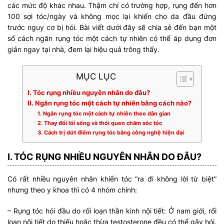
các mức độ khác nhau. Thậm chí có trường hợp, rụng đến hơn
100 sợi tóc/ngày và không mọc lại khiến cho da đầu đứng
trước nguy cơ bị hói. Bài viết dưới đây sẽ chia sẻ đến bạn một
số cách ngăn rụng tóc một cách tự nhiên có thể áp dụng đơn
giản ngay tại nhà, đem lại hiệu quả trông thấy.
MỤC LỤC
I. Tóc rụng nhiều nguyên nhân do đâu?
II. Ngăn rụng tóc một cách tự nhiên bằng cách nào?
1. Ngăn rụng tóc một cách tự nhiên theo dân gian
2. Thay đổi lối sống và thói quen chăm sóc tóc
3. Cách trị dứt điểm rụng tóc bằng công nghệ hiện đại
I. TÓC RỤNG NHIỀU NGUYÊN NHÂN DO ĐÂU?
Có rất nhiều nguyên nhân khiến tóc “ra đi không lời từ biệt”
nhưng theo y khoa thì có 4 nhóm chính:
– Rụng tóc hói đầu do rối loạn thần kinh nội tiết: Ở nam giới, rối
loạn nội tiết do thiếu hoặc thừa testosterone đều có thể gây hói.