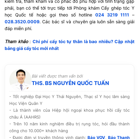
kiểm tra, thăm khám và có phác đồ phù hợp với tình trạng gặp
phải, bạn có thể tới trực tiếp tới Phòng khám Cấy ghép tóc Y
học Quốc tế hoặc gọi theo số hotline
024 3219 1111
–
028.3520.0009
. Các bác sĩ và chuyên gia luôn sẵn sàng giải
đáp miễn phí.
Tham khảo
:
Chi phí cấy tóc tự thân là bao nhiêu? Cập nhật
bảng giá cấy tóc mới nhất
Bài viết được tham vấn bởi
THS. BS NGUYỄN QUỐC TUẤN
- Tốt nghiệp Đại Học Y Thái Nguyên, Thạc sĩ Y học lâm sàng
Học Viện Quân Y
- Là thành viên của Hiệp hội ngoại khoa phục hồi cấy tóc
châu Á (AAHRS)
- Trên 10 năm kinh nghiệm điều trị rụng tóc, hói đầu thành
công cho 10.000+ khách hàng
- Được đơn vị truyền thông vinh danh:
Báo VOV
,
Báo Thanh