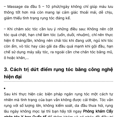
– Massage da đầu 5 – 10 phút/ngày không chỉ giúp máu lưu
thông tốt hơn mà còn mang lại cảm giác thoải mái, dễ chịu,
giảm thiểu tình trạng rụng tóc đáng kể.
– Khi chăm sóc tóc cần lưu ý những điều sau: Không nên cột
tóc quá chặt, hạn chế làm tóc (uốn, duỗi, nhuộm), chỉ nên thực
hiện 6 tháng/lần, không nên chải tóc khi đang ướt, ngủ khi tóc
còn ẩm, vò tóc hay cào gãi da đầu quá mạnh khi gội đầu, hạn
chế sử dụng máy sấy tóc, ra ngoài cần che chắn tóc bằng mũ,
ô hoặc khăn,…
3. Cách trị dứt điểm rụng tóc bằng công nghệ
hiện đại
Sau khi thực hiện các biện pháp ngăn rụng tóc một cách tự
nhiên mà tình trạng của bạn vẫn không được cải thiện. Tóc vẫn
rụng với số lượng lớn, không kiểm soát, da đầu thưa hói, rụng
lâu ngày không mọc lại thì bạn hãy tới ngay
Phòng khám Cấy
ghép tóc Y học Quốc tế
để thăm khám và có phác đồ điều trị