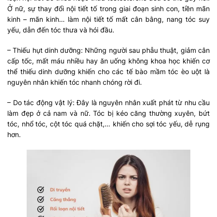
Ở nữ, sự thay đổi nội tiết tố trong giai đoạn sinh con, tiền mãn
kinh – mãn kinh… làm nội tiết tố mất cân bằng, nang tóc suy
yếu, dẫn đến tóc thưa và hói đầu.
– Thiếu hụt dinh dưỡng: Những người sau phẫu thuật, giảm cân
cấp tốc, mất máu nhiều hay ăn uống không khoa học khiến cơ
thể thiếu dinh dưỡng khiến cho các tế bào mầm tóc èo uột là
nguyên nhân khiến tóc nhanh chóng rời đi.
– Do tác động vật lý: Đây là nguyên nhân xuất phát từ nhu cầu
làm đẹp ở cả nam và nữ. Tóc bị kéo căng thường xuyên, bứt
tóc, nhổ tóc, cột tóc quá chặt,… khiến cho sợi tóc yếu, dễ rụng
hơn.