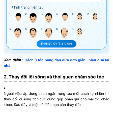
*Tình trạng hiện tại:
1.
2.
3.
4.
1.
2.
5.
6.
7.
8.
3.
ĐĂNG KÝ TƯ VẤN
Xem thêm
:
Cách ủ tóc bằng dầu dừa đơn giản , hiệu quả tại
nhà
2. Thay đổi lối sống và thói quen chăm sóc tóc
Ngoài việc áp dụng cách ngăn rụng tóc một cách tự nhiên thì
thay đổi lối sống tích cực cũng góp phần giữ cho mái tóc chắc
khỏe. Sau đây là một số điều bạn cần thay đổi: