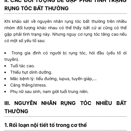
II. CÁC ĐỐI TƯỢNG DỄ GẶP PHẢI TÌNH TRẠNG
RỤNG TÓC BẤT THƯỜNG
Khi khảo sát về nguyên nhân rụng tóc bất thường trên nhiều
nhóm đối tượng khác nhau có thể thấy bất cứ ai cũng có thể
gặp phải tình trạng này. Nhưng nguy cơ rụng tóc tăng cao nếu
có một số yếu tố sau:
Trong gia đình có người bị rụng tóc, hói đầu (yếu tố di
truyền).
Tuổi tác cao.
Thiếu hụt dinh dưỡng.
Mắc bệnh lý: tiểu đường, lupus, tuyến giáp,…
Căng thẳng/stress.
Phụ nữ sau sinh, nam giới tuổi trung niên.
III. NGUYÊN NHÂN RỤNG TÓC NHIỀU BẤT
THƯỜNG
1. Rối loạn nội tiết tố trong cơ thể