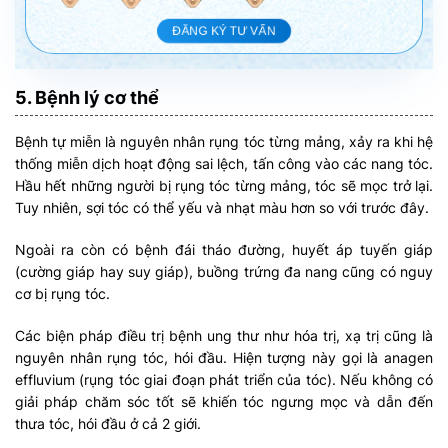
ĐĂNG KÝ TƯ VẤN
5. Bệnh lý cơ thể
Bệnh tự miễn là nguyên nhân rụng tóc từng mảng, xảy ra khi hệ
thống miễn dịch hoạt động sai lệch, tấn công vào các nang tóc.
Hầu hết những người bị rụng tóc từng mảng, tóc sẽ mọc trở lại.
Tuy nhiên, sợi tóc có thể yếu và nhạt màu hơn so với trước đây.
Ngoài ra còn có bệnh đái tháo đường, huyết áp tuyến giáp
(cường giáp hay suy giáp), buồng trứng đa nang cũng có nguy
cơ bị rụng tóc.
Các biện pháp điều trị bệnh ung thư như hóa trị, xạ trị cũng là
nguyên nhân rụng tóc, hói đầu. Hiện tượng này gọi là anagen
effluvium (rụng tóc giai đoạn phát triển của tóc). Nếu không có
giải pháp chăm sóc tốt sẽ khiến tóc ngưng mọc và dẫn đến
thưa tóc, hói đầu ở cả 2 giới.