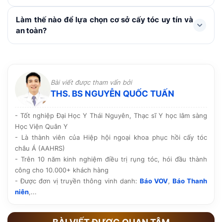
hoặc ảnh hưởng đến quá trình lành thương trong
khoảng 1 tuần. Không gãi hay chà xát vùng cấy, hạn
Với các kỹ thuật hiện đại như FUE, HAT hay cấy sợi dài
Làm thế nào để lựa chọn cơ sở cấy tóc uy tín và
chế vận động mạnh, bơi lội, xông hơi, rượu bia và
PNS, vùng hiến nang và cấy tóc chỉ tạo những vi điểm
an toàn?
thuốc lá. Chú ý dùng thuốc theo chỉ định, chăm sóc và
rất nhỏ, lành nhanh và không để lại sẹo. Do sử dụng
tái khám đúng lịch.
chính nang tóc của cơ thể nên không đào thải hay ảnh
Nên lựa chọn cơ sở được Sở y tế cấp phép hoạt động,
hưởng đến sức khỏe.
có bác sĩ chuyên môn trực tiếp thăm khám và thực
hiện, quy trình vô khuẩn rõ ràng cùng công nghệ tiên
Bài viết được tham vấn bởi
tiến. Ngoài ra, hãy tham khảo hình ảnh thực tế, phản
THS. BS NGUYỄN QUỐC TUẤN
hồi của khách hàng và chính sách bảo hành, chăm sóc
hậu phẫu trước khi quyết định.
- Tốt nghiệp Đại Học Y Thái Nguyên, Thạc sĩ Y học lâm sàng
Học Viện Quân Y
- Là thành viên của Hiệp hội ngoại khoa phục hồi cấy tóc
châu Á (AAHRS)
- Trên 10 năm kinh nghiệm điều trị rụng tóc, hói đầu thành
công cho 10.000+ khách hàng
- Được đơn vị truyền thông vinh danh:
Báo VOV
,
Báo Thanh
niên
,...