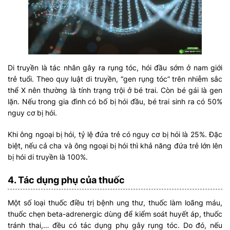
Di truyền là tác nhân gây ra rụng tóc, hói đầu sớm ở nam giới
trẻ tuổi. Theo quy luật di truyền, “gen rụng tóc” trên nhiễm sắc
thể X nên thường là tính trạng trội ở bé trai. Còn bé gái là gen
lặn. Nếu trong gia đình có bố bị hói đầu, bé trai sinh ra có 50%
nguy cơ bị hói.
Khi ông ngoại bị hói, tỷ lệ đứa trẻ có nguy cơ bị hói là 25%. Đặc
biệt, nếu cả cha và ông ngoại bị hói thì khả năng đứa trẻ lớn lên
bị hói di truyền là 100%.
4. Tác dụng phụ của thuốc
Một số loại thuốc điều trị bệnh ung thư, thuốc làm loãng máu,
thuốc chẹn beta-adrenergic dùng để kiểm soát huyết áp, thuốc
tránh thai,… đều có tác dụng phụ gây rụng tóc. Do đó, nếu