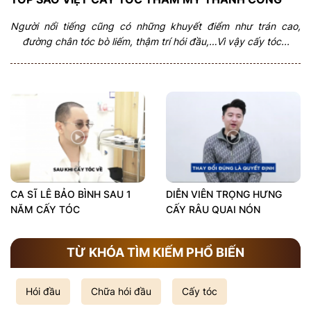
Người nổi tiếng cũng có những khuyết điểm như trán cao,
đường chân tóc bò liếm, thậm trí hói đầu,…Vì vậy cấy tóc...
CA SĨ LÊ BẢO BÌNH SAU 1
DIỄN VIÊN TRỌNG HƯNG
NĂM CẤY TÓC
CẤY RÂU QUAI NÓN
TỪ KHÓA TÌM KIẾM PHỔ BIẾN
Hói đầu
Chữa hói đầu
Cấy tóc