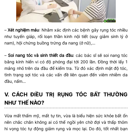
–
Xét nghiệm máu
: Nhằm xác định các bệnh gây rụng tóc nhiều
như tuyến giáp, rối loạn thần kinh nội tiết (suy giảm sinh lý ở
nam), hội chứng buồng trứng đa nang (ở nữ),…
–
Soi nang tóc và sinh thiết da đầu
: các bác sĩ sẽ soi nang tóc
bằng kính hiển vi có độ phóng đại tới 200 lần. Đồng thời lấy 1
mảng nhỏ trên da đầu để kiểm tra. Từ đó xác định mật độ tóc,
tình trạng sợi tóc và các vấn đề liên quan đến viêm nhiễm da
đầu, nấm…
V. CÁCH ĐIỀU TRỊ RỤNG TÓC BẤT THƯỜNG
NHƯ THẾ NÀO?
Vừa mất thẩm mỹ, mất tự tin, vừa là biểu hiện sức khỏe bất ổn
nên chắc chắn không ai có thể ngồi yên chờ đợi và thấp thỏm
hi vọng tóc tự động giảm rụng và mọc lại. Do đó, tốt nhất bạn