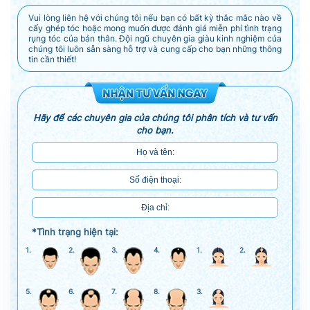
Vui lòng liên hệ với chúng tôi nếu bạn có bất kỳ thắc mắc nào về
cấy ghép tóc hoặc mong muốn được đánh giá miễn phí tình trạng
rụng tóc của bản thân. Đội ngũ chuyên gia giàu kinh nghiệm của
chúng tôi luôn sẵn sàng hỗ trợ và cung cấp cho bạn những thông
tin cần thiết!
Hãy để các chuyên gia của chúng tôi phân tích và tư vấn
cho bạn.
*Tình trạng hiện tại:
1.
2.
3.
4.
1.
2.
5.
6.
7.
8.
3.