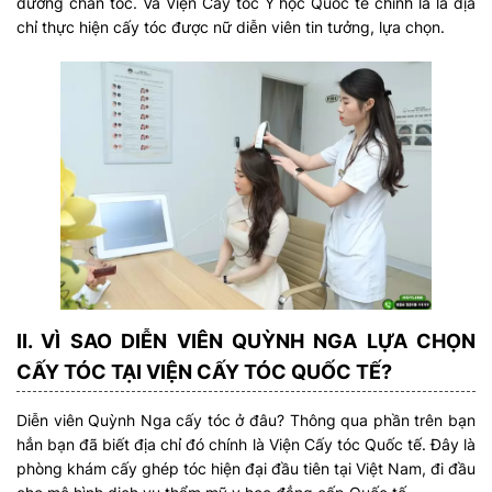
đường chân tóc. Và Viện Cấy tóc Y học Quốc tế chính là là địa
chỉ thực hiện cấy tóc được nữ diễn viên tin tưởng, lựa chọn.
II. VÌ SAO DIỄN VIÊN QUỲNH NGA LỰA CHỌN
CẤY TÓC TẠI VIỆN CẤY TÓC QUỐC TẾ?
Diễn viên Quỳnh Nga cấy tóc ở đâu? Thông qua phần trên bạn
hẳn bạn đã biết địa chỉ đó chính là Viện Cấy tóc Quốc tế. Đây là
phòng khám cấy ghép tóc hiện đại đầu tiên tại Việt Nam, đi đầu