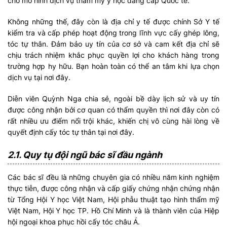
cho mô hình dịch vụ thẩm mỹ y học đẳng cấp Quốc tế.
Không những thế, đây còn là địa chỉ y tế được chính Sở Y tế
kiểm tra và cấp phép hoạt động trong lĩnh vực cấy ghép lông,
tóc tự thân. Đảm bảo uy tín của cơ sở và cam kết địa chỉ sẽ
chịu trách nhiệm khắc phục quyền lợi cho khách hàng trong
trường hợp hy hữu. Bạn hoàn toàn có thể an tâm khi lựa chọn
dịch vụ tại nơi đây.
Diễn viên Quỳnh Nga chia sẻ, ngoài bề dày lịch sử và uy tín
được công nhận bởi cơ quan có thẩm quyền thì nơi đây còn có
rất nhiều ưu điểm nổi trội khác, khiến chị vô cùng hài lòng về
quyết định cấy tóc tự thân tại nơi đây.
2.1. Quy tụ đội ngũ bác sĩ đầu ngành
Các bác sĩ đều là những chuyên gia có nhiều năm kinh nghiệm
thực tiễn, được công nhận và cấp giấy chứng nhận chứng nhận
từ Tổng Hội Y học Việt Nam, Hội phẫu thuật tạo hình thẩm mỹ
Việt Nam, Hội Y học TP. Hồ Chí Minh và là thành viên của Hiệp
hội ngoại khoa phục hồi cấy tóc châu Á.