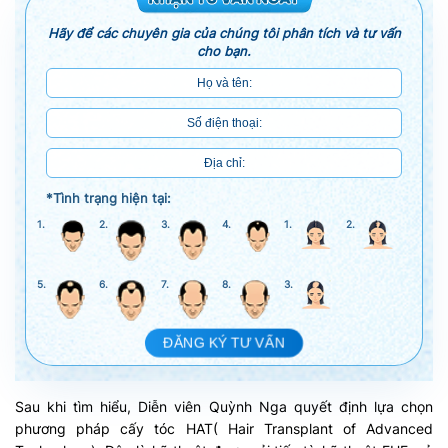
Hãy để các chuyên gia của chúng tôi phân tích và tư vấn
cho bạn.
*Tình trạng hiện tại:
1.
2.
3.
4.
1.
2.
5.
6.
7.
8.
3.
ĐĂNG KÝ TƯ VẤN
Sau khi tìm hiểu, Diễn viên Quỳnh Nga quyết định lựa chọn
phương pháp cấy tóc HAT( Hair Transplant of Advanced