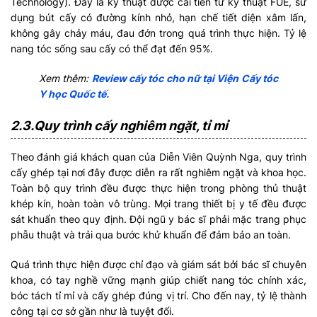
Technology). Đây là kỹ thuật được cải tiến từ kỹ thuật FUE, sử
dụng bút cấy có đường kính nhỏ, hạn chế tiết diện xâm lấn,
không gây chảy máu, đau đớn trong quá trình thực hiện. Tỷ lệ
nang tóc sống sau cấy có thể đạt đến 95%.
Xem thêm:
Review cấy tóc cho nữ tại Viện Cấy tóc
Y học Quốc tế.
2.3.Quy trình cấy nghiêm ngặt, tỉ mỉ
Theo đánh giá khách quan của Diễn Viên Quỳnh Nga, quy trình
cấy ghép tại nơi đây được diễn ra rất nghiêm ngặt và khoa học.
Toàn bộ quy trình đều được thực hiện trong phòng thủ thuật
khép kín, hoàn toàn vô trùng. Mọi trang thiết bị y tế đều được
sát khuẩn theo quy định. Đội ngũ y bác sĩ phải mặc trang phục
phẫu thuật và trải qua bước khử khuẩn để đảm bảo an toàn.
Quá trình thực hiện được chỉ đạo và giám sát bởi bác sĩ chuyên
khoa, có tay nghề vững mạnh giúp chiết nang tóc chính xác,
bóc tách tỉ mỉ và cấy ghép đúng vị trí. Cho đến nay, tỷ lệ thành
công tại cơ sở gần như là tuyệt đối.