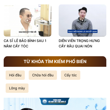
CA SĨ LÊ BẢO BÌNH SAU 1
DIỄN VIÊN TRỌNG HƯNG
NĂM CẤY TÓC
CẤY RÂU QUAI NÓN
TỪ KHÓA TÌM KIẾM PHỔ BIẾN
Hói đầu
Chữa hói đầu
Cấy tóc
Lông mày