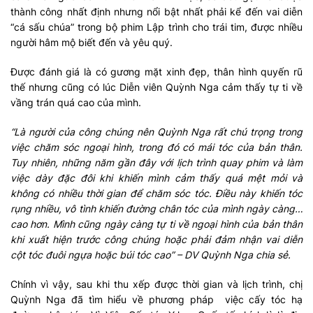
thành công nhất định nhưng nổi bật nhất phải kể đến vai diễn
“cá sấu chúa” trong bộ phim Lập trình cho trái tim, được nhiều
người hâm mộ biết đến và yêu quý.
Được đánh giá là có gương mặt xinh đẹp, thân hình quyến rũ
thế nhưng cũng có lúc Diễn viên Quỳnh Nga cảm thấy tự ti về
vầng trán quá cao của mình.
“Là người của công chúng nên Quỳnh Nga rất chú trọng trong
việc chăm sóc ngoại hình, trong đó có mái tóc của bản thân.
Tuy nhiên, những năm gần đây với lịch trình quay phim và làm
việc dày đặc đôi khi khiến mình cảm thấy quá mệt mỏi và
không có nhiều thời gian để chăm sóc tóc. Điều này khiến tóc
rụng nhiều, vô tình khiến đường chân tóc của mình ngày càng…
cao hơn. Mình cũng ngày càng tự ti về ngoại hình của bản thân
khi xuất hiện trước công chúng hoặc phải đảm nhận vai diễn
cột tóc đuôi ngựa hoặc búi tóc cao” – DV Quỳnh Nga chia sẻ.
Chính vì vậy, sau khi thu xếp được thời gian và lịch trình, chị
Quỳnh Nga đã tìm hiểu về phương pháp việc cấy tóc hạ