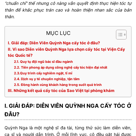
“chuẩn chỉ” thế nhưng cô nàng vẫn quyết định thực hiện tóc tự
thân để khắc phục trán cao và hoàn thiện nhan sắc của bản
thân.
MỤC LỤC
I. Giải đáp: Diễn Viên Quỳnh Nga cấy tóc ở đâu?
II. Vì sao Diễn viên Quỳnh Nga lựa chọn cấy tóc tại Viện Cấy
tóc Quốc tế?
2.1. Quy tụ đội ngũ bác sĩ đầu ngành
2.2. Tiên phong áp dụng công nghệ cấy tóc hiện đại nhất
2.3.Quy trình cấy nghiêm ngặt, tỉ mỉ
2.4. Dịch vụ y tế chuyên nghiệp, tận tâm
2.5. Đồng hành cùng khách hàng trong suốt quá trình
III. Những kết quả cấy tóc của Sao Việt tại phòng khám
I. GIẢI ĐÁP: DIỄN VIÊN QUỲNH NGA CẤY TÓC Ở
ĐÂU?
Quỳnh Nga là một nghệ sĩ đa tài, từng thử sức làm diễn viên,
ca sĩ và người dẫn trình. Ở mỗi lĩnh vực, cô đều gặt hái được