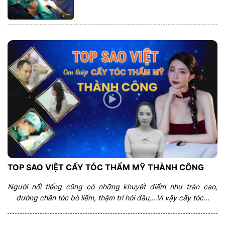
TOP SAO VIỆT CẤY TÓC THẨM MỸ THÀNH CÔNG
Người nổi tiếng cũng có những khuyết điểm như trán cao,
đường chân tóc bò liếm, thậm trí hói đầu,…Vì vậy cấy tóc...