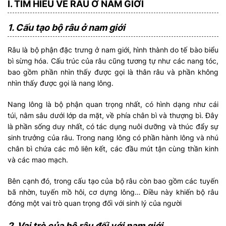
I. TÌM HIỂU VỀ RÂU Ở NAM GIỚI
1. Cấu tạo bộ râu ở nam giới
Râu là bộ phận đặc trưng ở nam giới, hình thành do tế bào biểu
bì sừng hóa. Cấu trúc của râu cũng tương tự như các nang tóc,
bao gồm phần nhìn thấy được gọi là thân râu và phần không
nhìn thấy được gọi là nang lông.
Nang lông là bộ phận quan trọng nhất, có hình dạng như cái
túi, nằm sâu dưới lớp da mặt, về phía chân bì và thượng bì. Đây
là phần sống duy nhất, có tác dụng nuôi dưỡng và thúc đẩy sự
sinh trưởng của râu. Trong nang lông có phần hành lông và nhú
chân bì chứa các mô liên kết, các đầu mút tận cùng thần kinh
và các mao mạch.
Bên cạnh đó, trong cấu tạo của bộ râu còn bao gồm các tuyến
bã nhờn, tuyến mồ hôi, cơ dựng lông… Điều này khiến bộ râu
đóng một vai trò quan trọng đối với sinh lý của người
2. Vai trò của bộ râu đối với nam giới