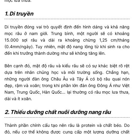
mọc lưa thưa:
1. Di truyền
Di truyền đóng vai trò quyết định đến hình dáng và khả năng
mọc râu ở nam giới. Trung bình, một người sẽ có khoảng
15.000 sợi râu và dài ra khoảng chừng 1,25 cm/tháng
(0.4mm/ngày). Tuy nhiên, mật độ nang lông từ khi sinh ra cho
đến khi trưởng thành dường như sẽ không tăng lên.
Bên cạnh đó, mật độ râu và kiểu râu sẽ có sự khác biệt rõ rệt
dựa trên nhân chủng học và môi trường sống. Chẳng hạn,
những người đàn ông Châu Âu và Tây Á có bộ râu quai nón
đẹp, rậm và xoăn; trong khi phần lớn đàn ông Đông Á như Việt
Nam, Trung Quốc, Hàn Quốc… lại thường có râu mọc lưa thưa,
dài và ít xoăn.
2. Thiếu dưỡng chất nuôi dưỡng nang râu
Thành phần chính cấu tạo nên râu là protein và chất béo. Do
đó, nếu cơ thể không được cung cấp một lượng dưỡng chất