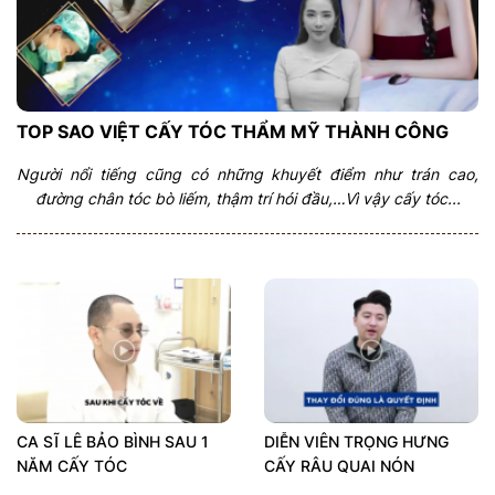
TOP SAO VIỆT CẤY TÓC THẨM MỸ THÀNH CÔNG
Người nổi tiếng cũng có những khuyết điểm như trán cao,
đường chân tóc bò liếm, thậm trí hói đầu,…Vì vậy cấy tóc...
CA SĨ LÊ BẢO BÌNH SAU 1
DIỄN VIÊN TRỌNG HƯNG
NĂM CẤY TÓC
CẤY RÂU QUAI NÓN