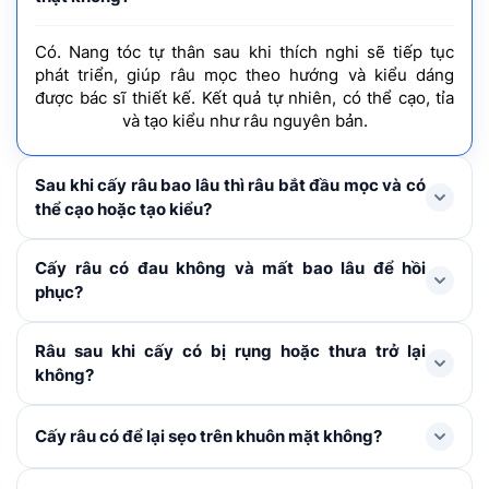
Có. Nang tóc tự thân sau khi thích nghi sẽ tiếp tục
phát triển, giúp râu mọc theo hướng và kiểu dáng
được bác sĩ thiết kế. Kết quả tự nhiên, có thể cạo, tỉa
và tạo kiểu như râu nguyên bản.
Sau khi cấy râu bao lâu thì râu bắt đầu mọc và có
thể cạo hoặc tạo kiểu?
Râu sẽ bắt đầu mọc ổn định theo phom dáng sau 3–4
Cấy râu có đau không và mất bao lâu để hồi
tháng. Kết quả hoàn thiện sau 6-9 tháng. Chú ý không
phục?
cạo râu hay tác động mạnh vào vùng cấy trong 2 tuần
đầu. Sau 2 tuần có thể cắt tỉa nhẹ nhàng, tránh cạo sát
Nhờ được gây tê tại chỗ nên quá trình thực hiện sẽ
Râu sau khi cấy có bị rụng hoặc thưa trở lại
da. Sau 1 tháng có thể cạo râu bình thường.
không đau. Sau thủ thuật có thể hơi đỏ và ê nhẹ trong
không?
vài ngày đầu. Khách hàng vẫn sinh hoạt được bình
thường và chờ bong vảy, hồi phục hoàn toàn bề mặt da
Nang lông sau khi cấy vào da mặt sẽ rụng tạm thời sau
Cấy râu có để lại sẹo trên khuôn mặt không?
khoảng 7 – 10 ngày (tùy cơ địa).
1-2 tháng đầu để bước
vào chu kỳ mọc mới. Sau khi
nang lông mọc ổn định, râu sẽ sinh trưởng theo chu kỳ