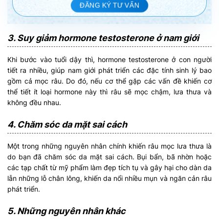
ĐĂNG KÝ TƯ VẤN
3. Suy giảm hormone testosterone ở nam giới
Khi bước vào tuổi dậy thì, hormone testosterone ở con người
tiết ra nhiều, giúp nam giới phát triển các đặc tính sinh lý bao
gồm cả mọc râu. Do đó, nếu cơ thể gặp các vấn đề khiến cơ
thể tiết ít loại hormone này thì râu sẽ mọc chậm, lưa thưa và
không đều nhau.
4. Chăm sóc da mặt sai cách
Một trong những nguyên nhân chính khiến râu mọc lưa thưa là
do bạn đã chăm sóc da mặt sai cách. Bụi bẩn, bã nhờn hoặc
các tạp chất từ mỹ phẩm làm đẹp tích tụ và gây hại cho dàn da
lẫn những lỗ chân lông, khiến da nổi nhiều mụn và ngăn cản râu
phát triển.
5. Những nguyên nhân khác