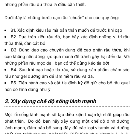
những phần râu dư thừa là điều cần thiết.
Dưới đây là những bước cạo râu “chuẩn” cho các quý ông:
B1. Xác định kiểu râu mà bản thân muốn để trước khi cạo
B2. Dựa trên kiểu râu đó, bạn hãy xác định những vị trí râu
thừa thãi, cần cắt bỏ
B3. Dùng dao cạo chuyên dụng để cạo phần râu thừa, khi
cạo không nên dùng lực quá mạnh để tránh gây hại đến da. Với
những phần râu mọc dài, bạn có thể dùng kéo tỉa bớt
B4. Sau khi cạo hoặc tỉa râu, sử dụng sản phẩm chăm sóc
râu như gel dưỡng ẩm để làm mềm râu và da.
B5. Tiến hành cạo và cắt tỉa định kỳ để giữ cho bộ râu quai
nón có hình dạng như ý
2. Xây dựng chế độ sống lành mạnh
Một lối sống lành mạnh sẽ tạo điều kiện thuận lợi nhất giúp râu
phát triển. Do đó, bạn hãy xây dựng một chế độ dinh dưỡng
lành mạnh, đảm bảo bổ sung đầy đủ các loại vitamin và dưỡng