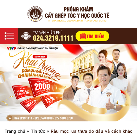
TƯ VẤN MIỄN PHÍ:
024.3219.1111
TÌM KIẾM
Trang chủ
»
Tin tức
»
Râu mọc lưa thưa do đâu và cách khắc