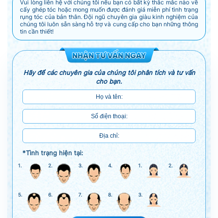
Vui lòng liên hệ với chúng tôi nếu bạn có bất kỳ thắc mắc nào về
cấy ghép tóc hoặc mong muốn được đánh giá miễn phí tình trạng
rụng tóc của bản thân. Đội ngũ chuyên gia giàu kinh nghiệm của
chúng tôi luôn sẵn sàng hỗ trợ và cung cấp cho bạn những thông
tin cần thiết!
Hãy để các chuyên gia của chúng tôi phân tích và tư vấn
cho bạn.
*Tình trạng hiện tại:
1.
2.
3.
4.
1.
2.
5.
6.
7.
8.
3.