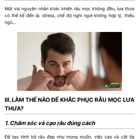
Một vài nguyên nhân khác khiến râu mọc không đều, lưa thưa
có thể kể đến là: stress, chế độ nghỉ ngơi không hợp lý, thiếu
ngủ…
III. LÀM THẾ NÀO ĐỂ KHẮC PHỤC RÂU MỌC LƯA
THƯA?
1. Chăm sóc và cạo râu đúng cách
Để tạo hình bộ râu đẹp như mong muốn, việc cạo và cắt tỉa