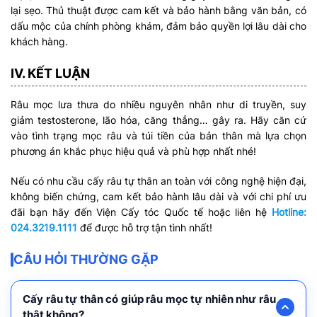
lại sẹo. Thủ thuật được cam kết và bảo hành bằng văn bản, có
dấu mộc của chính phòng khám, đảm bảo quyền lợi lâu dài cho
khách hàng.
IV. KẾT LUẬN
Râu mọc lưa thưa do nhiều nguyên nhân như di truyền, suy
giảm testosterone, lão hóa, căng thẳng… gây ra. Hãy căn cứ
vào tình trạng mọc râu và túi tiền của bản thân mà lựa chọn
phương án khắc phục hiệu quả và phù hợp nhất nhé!
Nếu có nhu cầu cấy râu tự thân an toàn với công nghệ hiện đại,
không biến chứng, cam kết bảo hành lâu dài và với chi phí ưu
đãi bạn hãy đến Viện Cấy tóc Quốc tế hoặc liên hệ
Hotline:
024.3219.1111
để được hỗ trợ tận tình nhất!
CÂU HỎI THƯỜNG GẶP
Cấy râu tự thân có giúp râu mọc tự nhiên như râu
thật không?