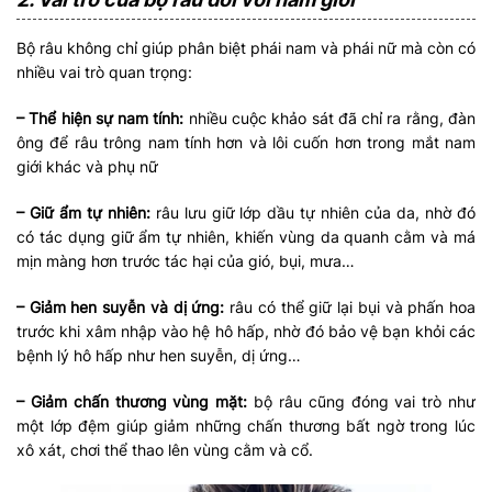
Bộ râu không chỉ giúp phân biệt phái nam và phái nữ mà còn có
nhiều vai trò quan trọng:
– Thể hiện sự nam tính:
nhiều cuộc khảo sát đã chỉ ra rằng, đàn
ông để râu trông nam tính hơn và lôi cuốn hơn trong mắt nam
giới khác và phụ nữ
– Giữ ẩm tự nhiên:
râu lưu giữ lớp dầu tự nhiên của da, nhờ đó
có tác dụng giữ ẩm tự nhiên, khiến vùng da quanh cằm và má
mịn màng hơn trước tác hại của gió, bụi, mưa…
– Giảm hen suyễn và dị ứng:
râu có thể giữ lại bụi và phấn hoa
trước khi xâm nhập vào hệ hô hấp, nhờ đó bảo vệ bạn khỏi các
bệnh lý hô hấp như hen suyễn, dị ứng…
– Giảm chấn thương vùng mặt:
bộ râu cũng đóng vai trò như
một lớp đệm giúp giảm những chấn thương bất ngờ trong lúc
xô xát, chơi thể thao lên vùng cằm và cổ.