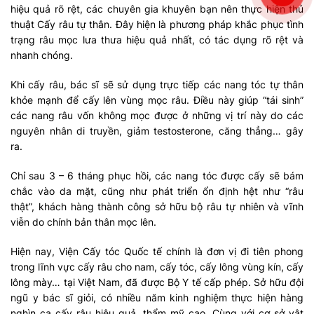
hiệu quả rõ rệt, các chuyên gia khuyên bạn nên thực hiện thủ
thuật Cấy râu tự thân. Đây hiện là phương pháp khắc phục tình
trạng râu mọc lưa thưa hiệu quả nhất, có tác dụng rõ rệt và
nhanh chóng.
Khi cấy râu, bác sĩ sẽ sử dụng trực tiếp các nang tóc tự thân
khỏe mạnh để cấy lên vùng mọc râu. Điều này giúp “tái sinh”
các nang râu vốn không mọc được ở những vị trí này do các
nguyên nhân di truyền, giảm testosterone, căng thẳng… gây
ra.
Chỉ sau 3 – 6 tháng phục hồi, các nang tóc được cấy sẽ bám
chắc vào da mặt, cũng như phát triển ổn định hệt như “râu
thật”, khách hàng thành công sở hữu bộ râu tự nhiên và vĩnh
viễn do chính bản thân mọc lên.
Hiện nay, Viện Cấy tóc Quốc tế chính là đơn vị đi tiên phong
trong lĩnh vực cấy râu cho nam, cấy tóc, cấy lông vùng kín, cấy
lông mày… tại Việt Nam, đã được Bộ Y tế cấp phép. Sở hữu đội
ngũ y bác sĩ giỏi, có nhiều năm kinh nghiệm thực hiện hàng
nghìn ca cấy râu hiệu quả, thẩm mỹ cao. Cùng với cơ sở vật