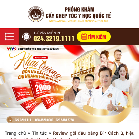
TƯ VẤN MIỄN PHÍ:
024.3219.1111
TÌM KIẾM
Trang chủ
»
Tin tức
»
Review gội đầu bằng B1: Cách ủ, hiệu