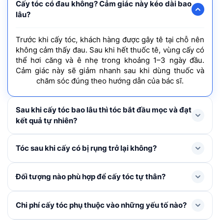
Cấy tóc có đau không? Cảm giác này kéo dài bao
lâu?
Trước khi cấy tóc, khách hàng được gây tê tại chỗ nên
không cảm thấy đau. Sau khi hết thuốc tê, vùng cấy có
thể hơi căng và ê nhẹ trong khoảng 1–3 ngày đầu.
Cảm giác này sẽ giảm nhanh sau khi dùng thuốc và
chăm sóc đúng theo hướng dẫn của bác sĩ.
Sau khi cấy tóc bao lâu thì tóc bắt đầu mọc và đạt
kết quả tự nhiên?
Tóc mới thường rụng shock loss trong 1-3 tháng đầu
Tóc sau khi cấy có bị rụng trở lại không?
và bắt đầu mọc lại ở tháng thứ 4, cải thiện rõ rệt từ
tháng thứ 6–9 và đạt mật độ tối ưu nhất sau khoảng 1
Trong 1 – 3 tháng đầu, tóc cấy có thể rụng thay thân
Đối tượng nào phù hợp để cấy tóc tự thân?
năm.
để mọc lên tóc mới. Đây là hiện tượng bình thường,
không đáng lo ngại. Khi nang tóc đã ổn định, tóc mới
Cấy tóc tự thân được chỉ định cho người bị hói đầu, tóc
Chi phí cấy tóc phụ thuộc vào những yếu tố nào?
sẽ sinh trưởng và phát triển như tóc tự nhiên không bị
thưa mỏng ở khu vực nhất định, nang tóc đã tiêu biến,
rụng trở lại nếu được chăm sóc đúng cách.