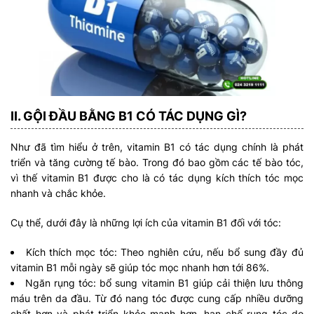
II. GỘI ĐẦU BẰNG B1 CÓ TÁC DỤNG GÌ?
Như đã tìm hiểu ở trên, vitamin B1 có tác dụng chính là phát
triển và tăng cường tế bào. Trong đó bao gồm các tế bào tóc,
vì thế vitamin B1 được cho là có tác dụng kích thích tóc mọc
nhanh và chắc khỏe.
Cụ thể, dưới đây là những lợi ích của vitamin B1 đối với tóc:
Kích thích mọc tóc: Theo nghiên cứu, nếu bổ sung đầy đủ
vitamin B1 mỗi ngày sẽ giúp tóc mọc nhanh hơn tới 86%.
Ngăn rụng tóc: bổ sung vitamin B1 giúp cải thiện lưu thông
máu trên da đầu. Từ đó nang tóc được cung cấp nhiều dưỡng
chất hơn và phát triển khỏe mạnh hơn, hạn chế rụng tóc do