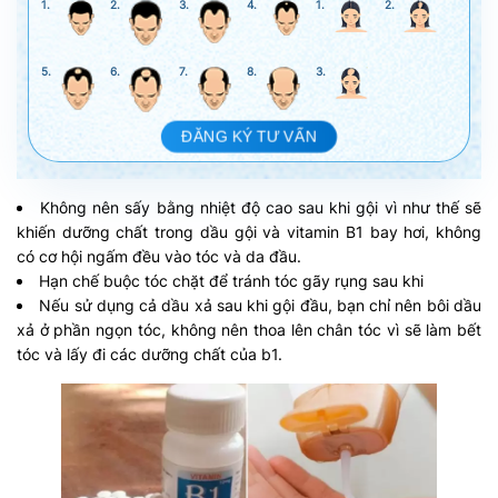
1.
2.
3.
4.
1.
2.
5.
6.
7.
8.
3.
ĐĂNG KÝ TƯ VẤN
Không nên sấy bằng nhiệt độ cao sau khi gội vì như thế sẽ
khiến dưỡng chất trong dầu gội và vitamin B1 bay hơi, không
có cơ hội ngấm đều vào tóc và da đầu.
Hạn chế buộc tóc chặt để tránh tóc gãy rụng sau khi
Nếu sử dụng cả dầu xả sau khi gội đầu, bạn chỉ nên bôi dầu
xả ở phần ngọn tóc, không nên thoa lên chân tóc vì sẽ làm bết
tóc và lấy đi các dưỡng chất của b1.