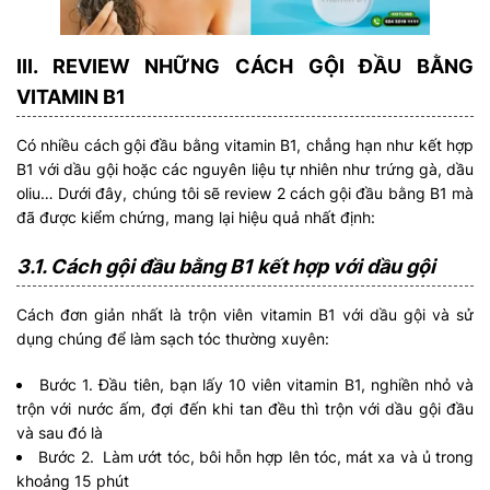
III. REVIEW NHỮNG CÁCH GỘI ĐẦU BẰNG
VITAMIN B1
Có nhiều cách gội đầu bằng vitamin B1, chẳng hạn như kết hợp
B1 với dầu gội hoặc các nguyên liệu tự nhiên như trứng gà, dầu
oliu… Dưới đây, chúng tôi sẽ review 2 cách gội đầu bằng B1 mà
đã được kiểm chứng, mang lại hiệu quả nhất định:
3.1. Cách gội đầu bằng B1 kết hợp với dầu gội
Cách đơn giản nhất là trộn viên vitamin B1 với dầu gội và sử
dụng chúng để làm sạch tóc thường xuyên:
Bước 1. Đầu tiên, bạn lấy 10 viên vitamin B1, nghiền nhỏ và
trộn với nước ấm, đợi đến khi tan đều thì trộn với dầu gội đầu
và sau đó là
Bước 2. Làm ướt tóc, bôi hỗn hợp lên tóc, mát xa và ủ trong
khoảng 15 phút