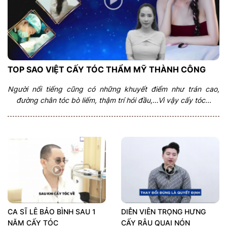
TOP SAO VIỆT CẤY TÓC THẨM MỸ THÀNH CÔNG
Người nổi tiếng cũng có những khuyết điểm như trán cao,
đường chân tóc bò liếm, thậm trí hói đầu,…Vì vậy cấy tóc...
CA SĨ LÊ BẢO BÌNH SAU 1
DIỄN VIÊN TRỌNG HƯNG
NĂM CẤY TÓC
CẤY RÂU QUAI NÓN