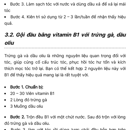
Bước 3. Làm sạch tóc với nước và dùng dầu xả để xả lại mái
tóc
Bước 4. Kiên trì sử dụng từ 2 – 3 lần/tuần để nhận thấy hiệu
quả.
3.2. Gội đầu bằng vitamin B1 với trứng gà, dầu
oliu
Trứng gà và dầu oliu là những nguyên liệu quan trọng đối với
tóc, giúp củng cố cấu trúc tóc, phục hồi tóc hư tổn và kích
thích mọc tóc trở lại. Bạn có thể kết hợp 2 nguyên liệu này với
B1 để thấy hiệu quả mang lại là rất tuyệt vời.
Bước 1. Chuẩn bị:
20 – 30 Viên vitamin B1
2 Lòng đỏ trứng gà
3 Muỗng dầu oliu
Bước 2.
Trộn đều B1 với một chút nước. Sau đó trộn với lòng
đỏ trứng gà và dầu oliu.
Bước 3. làm ướt tóc rồi dùng lược chải đều hỗn hợp trên