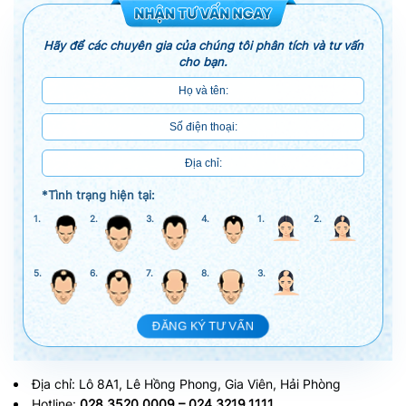
Hãy để các chuyên gia của chúng tôi phân tích và tư vấn
cho bạn.
*Tình trạng hiện tại:
1.
2.
3.
4.
1.
2.
5.
6.
7.
8.
3.
ĐĂNG KÝ TƯ VẤN
Địa chỉ: Lô 8A1, Lê Hồng Phong, Gia Viên, Hải Phòng
Hotline:
028.3520.0009 – 024.3219.1111
.