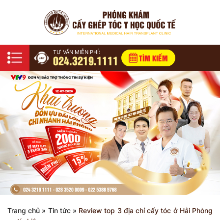
TƯ VẤN MIỄN PHÍ:
024.3219.1111
TÌM KIẾM
Trang chủ
»
Tin tức
»
Review top 3 địa chỉ cấy tóc ở Hải Phòng