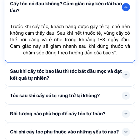
Cấy tóc có đau không? Cảm giác này kéo dài bao
lâu?
Trước khi cấy tóc, khách hàng được gây tê tại chỗ nên
không cảm thấy đau. Sau khi hết thuốc tê, vùng cấy có
thể hơi căng và ê nhẹ trong khoảng 1–3 ngày đầu.
Cảm giác này sẽ giảm nhanh sau khi dùng thuốc và
chăm sóc đúng theo hướng dẫn của bác sĩ.
Sau khi cấy tóc bao lâu thì tóc bắt đầu mọc và đạt
kết quả tự nhiên?
Tóc mới thường rụng shock loss trong 1-3 tháng đầu
Tóc sau khi cấy có bị rụng trở lại không?
và bắt đầu mọc lại ở tháng thứ 4, cải thiện rõ rệt từ
tháng thứ 6–9 và đạt mật độ tối ưu nhất sau khoảng 1
Trong 1 – 3 tháng đầu, tóc cấy có thể rụng thay thân
Đối tượng nào phù hợp để cấy tóc tự thân?
năm.
để mọc lên tóc mới. Đây là hiện tượng bình thường,
không đáng lo ngại. Khi nang tóc đã ổn định, tóc mới
Cấy tóc tự thân được chỉ định cho người bị hói đầu, tóc
Chi phí cấy tóc phụ thuộc vào những yếu tố nào?
sẽ sinh trưởng và phát triển như tóc tự nhiên không bị
thưa mỏng ở khu vực nhất định, nang tóc đã tiêu biến,
rụng trở lại nếu được chăm sóc đúng cách.