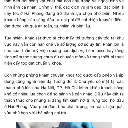
tâm đến đời sống vật chất mà còn chú trọng về ngoại hình và
hình ảnh cá nhân. Chính vì thế, các dịch vụ làm đẹp, đặc biệt là
cấy tóc ở Hải Phòng đang trở thành lựa chọn phổ biến. Nhiều
khách hàng sẵn sàng đầu tư chi phí để cải thiện khuyết điểm,
đạt được kết quả an toàn, tự nhiên và bền lâu.
Tuy nhiên, khảo sát thực tế cho thấy thị trường cấy tóc tại khu
vực này vẫn còn hạn chế về số lượng cơ sở uy tín. Phần lớn là
các spa, thẩm mỹ viện quảng cáo dịch vụ tiêm meso hay tăng
sinh mầm tóc nhưng chưa đủ chuyên môn và trang thiết bị thực
hiện cấy tóc đạt chuẩn y khoa.
Còn những phòng khám chuyên khoa tóc được cấp phép và áp
dụng công nghệ hiện đại tương đối ít. Chủ yếu có mặt tại các
thành phố lớn như Hà Nội, TP. Hồ Chí Minh khiến khách hàng
khó có nhiều lựa chọn để so sánh và cân nhắc. Điều này đặt ra
thách thức cho những ai đang tìm kiếm nơi trị rụng tóc, hói đầu
ở Hải Phòng. Vừa phải đảm bảo chất lượng, an toàn, hiệu quả,
vừa phù hợp với khả năng chi trả.