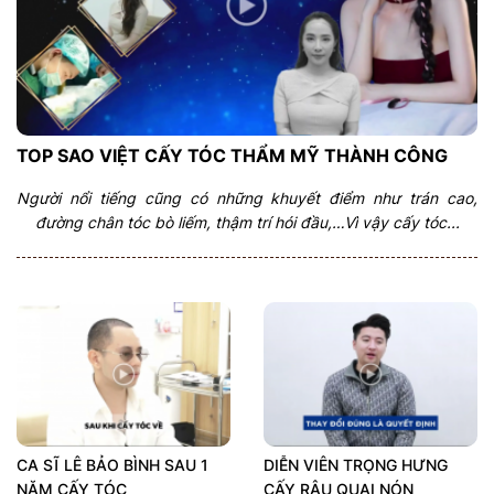
TOP SAO VIỆT CẤY TÓC THẨM MỸ THÀNH CÔNG
Người nổi tiếng cũng có những khuyết điểm như trán cao,
đường chân tóc bò liếm, thậm trí hói đầu,…Vì vậy cấy tóc...
CA SĨ LÊ BẢO BÌNH SAU 1
DIỄN VIÊN TRỌNG HƯNG
NĂM CẤY TÓC
CẤY RÂU QUAI NÓN