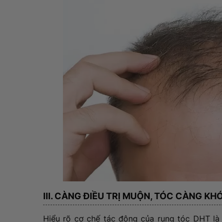
III. CÀNG ĐIỀU TRỊ MUỘN, TÓC CÀNG KH
Hiểu rõ cơ chế tác động của rụng tóc DHT là 