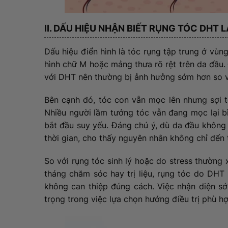
II. DẤU HIỆU NHẬN BIẾT RỤNG TÓC DHT L
Dấu hiệu điển hình là tóc rụng tập trung ở vùng
hình chữ M hoặc mảng thưa rõ rệt trên da đầu
với DHT nên thường bị ảnh hưởng sớm hơn so v
Bên cạnh đó, tóc con vẫn mọc lên nhưng sợi 
Nhiều người lầm tưởng tóc vẫn đang mọc lại bì
bắt đầu suy yếu. Đáng chú ý, dù da đầu không 
thời gian, cho thấy nguyên nhân không chỉ đến
So với rụng tóc sinh lý hoặc do stress thường x
tháng chăm sóc hay trị liệu, rụng tóc do DHT 
không can thiệp đúng cách. Việc nhận diện s
trọng trong việc lựa chọn hướng điều trị phù hợ