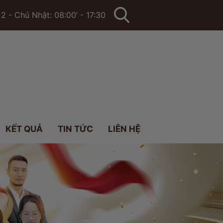
2 - Chủ Nhật: 08:00’ - 17:30
KẾT QUẢ
TIN TỨC
LIÊN HỆ