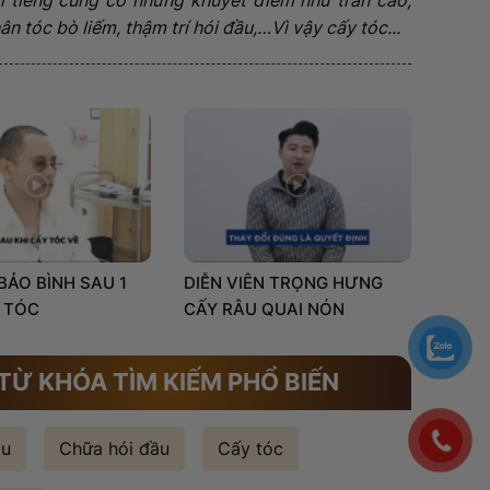
n tóc bò liếm, thậm trí hói đầu,…Vì vậy cấy tóc...
 BẢO BÌNH SAU 1
DIỄN VIÊN TRỌNG HƯNG
 TÓC
CẤY RÂU QUAI NÓN
TỪ KHÓA TÌM KIẾM PHỔ BIẾN
ầu
Chữa hói đầu
Cấy tóc