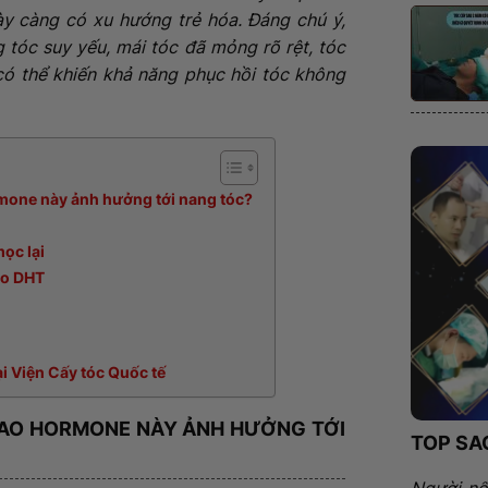
ày càng có xu hướng trẻ hóa. Đáng chú ý,
g tóc suy yếu, mái tóc đã mỏng rõ rệt, tóc
 có thể khiến khả năng phục hồi tóc không
hormone này ảnh hưởng tới nang tóc?
mọc lại
do DHT
ại Viện Cấy tóc Quốc tế
Ì SAO HORMONE NÀY ẢNH HƯỞNG TỚI
TOP SA
Người nổ