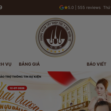
9
5.0 | 555 reviews
Thứ 
CH VỤ
BẢNG GIÁ
BÁO VIẾT