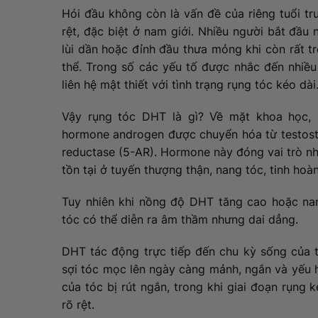
Hói đầu không còn là vấn đề của riêng tuổi t
rệt, đặc biệt ở nam giới. Nhiều người bắt đầu
lùi dần hoặc đỉnh đầu thưa mỏng khi còn rất t
thể. Trong số các yếu tố được nhắc đến nhiề
liên hệ mật thiết với tình trạng rụng tóc kéo dài
Vậy rụng tóc DHT là gì? Về mặt khoa học, 
hormone androgen được chuyển hóa từ testost
reductase (5-AR). Hormone này đóng vai trò nhấ
tồn tại ở tuyến thượng thận, nang tóc, tinh hoàn 
Tuy nhiên khi nồng độ DHT tăng cao hoặc nan
tóc có thể diễn ra âm thầm nhưng dai dẳng.
DHT tác động trực tiếp đến chu kỳ sống của t
sợi tóc mọc lên ngày càng mảnh, ngắn và yếu h
của tóc bị rút ngắn, trong khi giai đoạn rụng 
rõ rệt.