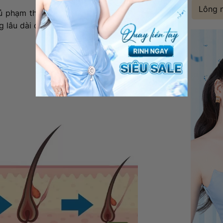
Lông 
 phạm thầm lặng”. Bởi quá trình này diễn
 lâu dài đến khả năng mọc lại của tóc.