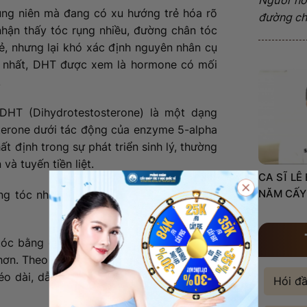
rung niên mà đang có xu hướng trẻ hóa rõ
đường châ
 nhận thấy tóc rụng nhiều, đường chân tóc
rẻ, nhưng lại khó xác định nguyên nhân cụ
u nhất, DHT được xem là hormone có mối
.
DHT (Dihydrotestosterone) là một dạng
erone dưới tác động của enzyme 5-alpha
t định trong sự phát triển sinh lý, thường
và tuyến tiền liệt.
CA SĨ LÊ
NĂM CẤY
g tóc nhạy cảm với DHT, quá trình rụng
óc bằng cách làm co rút nang tóc, khiến
ơn. Theo thời gian, giai đoạn tăng trưởng
kéo dài, dẫn đến tình trạng tóc thưa mỏng
Hói đ