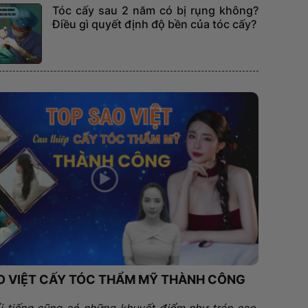
Tóc cấy sau 2 năm có bị rụng không?
Điều gì quyết định độ bền của tóc cấy?
O VIỆT CẤY TÓC THẨM MỸ THÀNH CÔNG
i tiếng cũng có những khuyết điểm như trán cao,