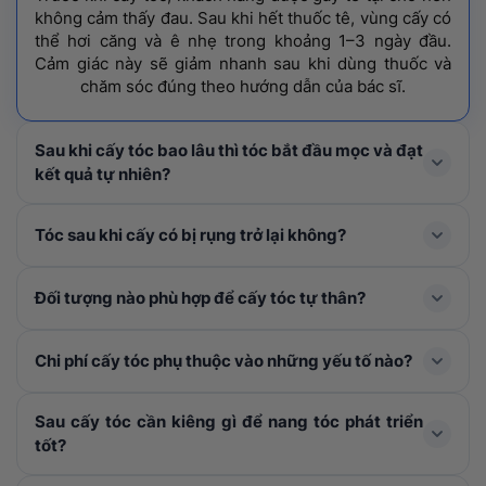
không cảm thấy đau. Sau khi hết thuốc tê, vùng cấy có
thể hơi căng và ê nhẹ trong khoảng 1–3 ngày đầu.
Cảm giác này sẽ giảm nhanh sau khi dùng thuốc và
chăm sóc đúng theo hướng dẫn của bác sĩ.
Sau khi cấy tóc bao lâu thì tóc bắt đầu mọc và đạt
kết quả tự nhiên?
Tóc mới thường rụng shock loss trong 1-3 tháng đầu
Tóc sau khi cấy có bị rụng trở lại không?
và bắt đầu mọc lại ở tháng thứ 4, cải thiện rõ rệt từ
tháng thứ 6–9 và đạt mật độ tối ưu nhất sau khoảng 1
Trong 1 – 3 tháng đầu, tóc cấy có thể rụng thay thân
Đối tượng nào phù hợp để cấy tóc tự thân?
năm.
để mọc lên tóc mới. Đây là hiện tượng bình thường,
không đáng lo ngại. Khi nang tóc đã ổn định, tóc mới
Cấy tóc tự thân được chỉ định cho người bị hói đầu, tóc
Chi phí cấy tóc phụ thuộc vào những yếu tố nào?
sẽ sinh trưởng và phát triển như tóc tự nhiên không bị
thưa mỏng ở khu vực nhất định, nang tóc đã tiêu biến,
rụng trở lại nếu được chăm sóc đúng cách.
không còn khả năng tái tạo, đường chân tóc cao, sẹo
Chi phí cấy tóc được xác định dựa trên: Số lượng nang
Sau cấy tóc cần kiêng gì để nang tóc phát triển
vùng da đầu. Khách hàng cần từ đủ 18 tuổi trở lên, sức
tóc cần cấy, kỹ thuật áp dụng, các khoản chi phí phát
tốt?
khỏe ổn định và có vùng tóc hiến dày khỏe để đảm
sinh (xét nghiệm, thuốc men) và chương trình ưu đãi
bảo hiệu quả.