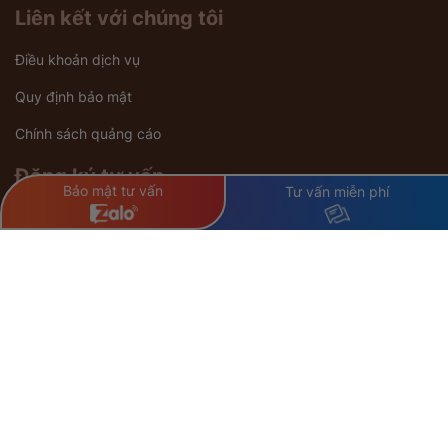
Liên kết với chúng tôi
Điều khoản dịch vụ
Quy định bảo mật
Chính sách quảng cáo
Đăng ký tư vấn
Bảo mật tư vấn
Tư vấn miễn phí
* Website cung cấp nội dung thông tin tham khảo, không nên tự ý làm
theo khi không có sự hướng dẫn trực tiếp của bác sĩ chuyên khoa.
Copyright © Phòng khám Cấy ghép tóc Y học Quốc tế | All Rights
Reserved