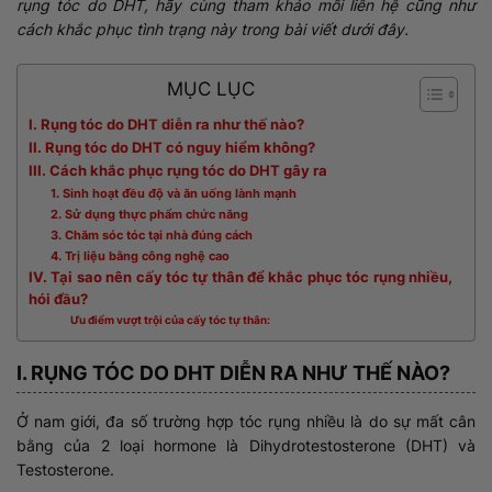
rụng tóc do DHT, hãy cùng tham khảo mối liên hệ cũng như
cách khắc phục tình trạng này trong bài viết dưới đây.
MỤC LỤC
I. Rụng tóc do DHT diễn ra như thế nào?
II. Rụng tóc do DHT có nguy hiểm không?
III. Cách khắc phục rụng tóc do DHT gây ra
1. Sinh hoạt đều độ và ăn uống lành mạnh
2. Sử dụng thực phẩm chức năng
3. Chăm sóc tóc tại nhà đúng cách
4. Trị liệu bằng công nghệ cao
IV. Tại sao nên cấy tóc tự thân để khắc phục tóc rụng nhiều,
hói đầu?
Ưu điểm vượt trội của cấy tóc tự thân:
I. RỤNG TÓC DO DHT DIỄN RA NHƯ THẾ NÀO?
Ở nam giới, đa số trường hợp tóc rụng nhiều là do sự mất cân
bằng của 2 loại hormone là Dihydrotestosterone (DHT) và
Testosterone.