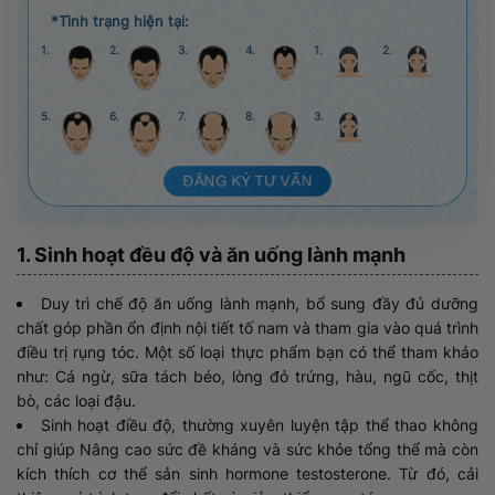
*Tình trạng hiện tại:
1.
2.
3.
4.
1.
2.
5.
6.
7.
8.
3.
ĐĂNG KÝ TƯ VẤN
1. Sinh hoạt đều độ và ăn uống lành mạnh
Duy trì chế độ ăn uống lành mạnh, bổ sung đầy đủ dưỡng
chất góp phần ổn định nội tiết tố nam và tham gia vào quá trình
điều trị rụng tóc. Một số loại thực phẩm bạn có thể tham khảo
như: Cá ngừ, sữa tách béo, lòng đỏ trứng, hàu, ngũ cốc, thịt
bò, các loại đậu.
Sinh hoạt điều độ, thường xuyên luyện tập thể thao không
chỉ giúp Nâng cao sức đề kháng và sức khỏe tổng thể mà còn
kích thích cơ thể sản sinh hormone testosterone. Từ đó, cải