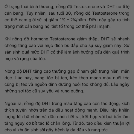
Ở trạng thái bình thường, nồng độ Testosterone và DHT có tỉ lệ
cân bằng. Tuy nhiên, sau tuổi 30, nồng độ Testosterone trong
cơ thể nam giới sẽ bị giảm 1% – 2%/năm. Điều này gây ra tình
trạng mất cân bằng nội tiết tố trong cơ thể phái mạnh.
Khi nồng độ hormone Testosterone giảm thấp, DHT sẽ nhanh
chóng tăng cao với mục đích bù đắp cho sự suy giảm này. Sự
sản sinh quá mức DHT có thể làm ảnh hưởng xấu đến quá trình
mọc và rụng của tóc.
Nồng độ DHT tăng cao thường gặp ở nam giới trung niên, mãn
dục. Lúc này, nang tóc bị teo, kéo theo mạch máu nuôi tóc
cũng bị teo và nguồn dinh dưỡng nuôi tóc không đủ. Lâu ngày
những sợi tóc cũ suy yếu và rụng xuống.
Ngoài ra, nồng độ DHT trong máu tăng cao còn tác động, kích
thích tuyến nhờn trên da đầu hoạt động mạnh. Điều này khiến
lượng lớn bã nhờn và dầu nhờn tiết ra, kết hợp với bụi bẩn làm
tăng nguy cơ bít tắc lỗ chân lông. Từ đó, tạo điều kiện thuận lợi
cho vi khuẩn sinh sôi gây bệnh lý da đầu và rụng tóc.