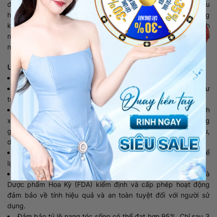
đổi chất. Do đó dù bạn có dùng nguyên liệu tự nhiên, tinh dầu
hay thoa xịt thuốc vào bên ngoài da đầu sẽ không có tác dụng
kích thích tóc mọc trở lại. Thay vào đó, cấy tóc dùng chính
nang tóc ở sau gáy của khách hàng cấy trực tiếp vào vùng hói
nên tóc sẽ mọc lại sau thời gian thích nghi với môi trường mới.
Ưu điểm vượt trội của cấy tóc tự thân:
Phù hợp với nhiều đối tượng khách hàng
Nhờ sử dụng nang tóc tự thân nên độ tương thích gần như
tuyệt đối, không bị kích ứng, đào thải như nang tóc nhân tạo.
Thiết bị cấy ghép đồng bộ và hiện đại giúp xác định chính
xác từng vị trí nang tóc cấy với tiết diện chân tóc nên không
gây xâm lấn, chảy máu hay can thiệp tổn thương tới mạch máu,
dây thần kinh xung quanh.
Không gây đau đớn do đã được tiêm tê và cũng không để
lại sẹo xấu ảnh hưởng tới thẩm mỹ.
Công nghệ này cũng đã được Cục quản lý Thực phẩm và
Dược phẩm Hoa Kỳ (FDA) kiểm định và cấp phép hoạt động
đảm bảo về tính hiệu quả và an toàn tuyệt đối với người sử
dụng.
Đảm bảo tỷ lệ nang tóc sống có thể đạt hơn 95%. Chỉ sau 3