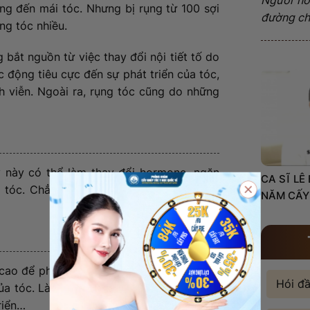
ng đến mái tóc. Nhưng bị rụng từ 100 sợi
đường châ
ụng tóc nhiều.
g bắt nguồn từ việc thay đổi nội tiết tố do
c động tiêu cực đến sự phát triển của tóc,
h viễn. Ngoài ra, rụng tóc cũng do những
ỳ này có thể làm thay đổi hormone, ngăn
CA SĨ LÊ
g tóc. Chẳng hạn như: thuốc chống đông,
NĂM CẤY
 cao để phát triển. Chế độ ăn thiếu dưỡng
Hói đ
ủa tóc. Làm suy nhược cơ thể, ngăn ngừa
triển…