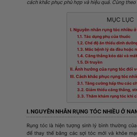
cách khắc phục phù hợp và hiệu quả. Cùng theo
MỤC LỤC
I. Nguyên nhân rụng tóc nhiều ở
1.1. Tác dụng phụ của thuốc
1.2. Chế độ ăn thiếu dinh dưỡ
1.3. Mắc bệnh lý da đầu hoặc 
1.4. Căng thẳng kéo dài và mấ
1.5. Di truyền
II. Ảnh hưởng của rụng tóc đối v
III. Cách khắc phục rụng tóc nhiề
3.1. Tăng cường hấp thu các c
3.2. Giảm thiểu căng thẳng, st
3.3. Thăm khám rụng tóc khi c
I. NGUYÊN NHÂN RỤNG TÓC NHIỀU Ở NAM
Rụng tóc là hiện tượng sinh lý bình thường của
để thay thế bằng các sợi tóc mới và khỏe mạn