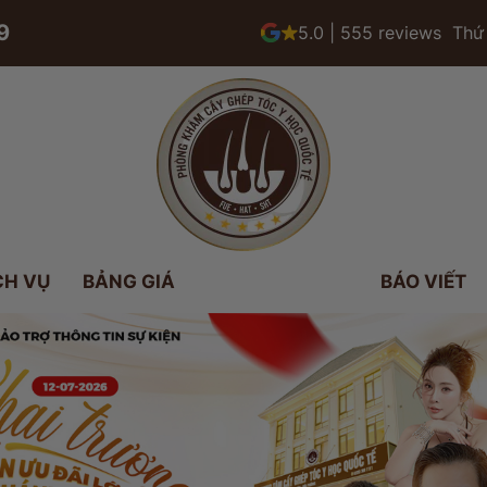
9
5.0 | 555 reviews
Thứ 
CH VỤ
BẢNG GIÁ
BÁO VIẾT