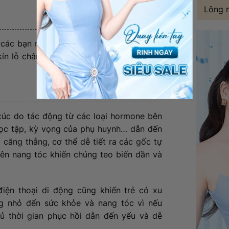
Lông 
 các bạn nam dễ mắc phải các bệnh lý da
kín lỗ chân lông, gây hại đến nang tóc và
 xúc do tác động từ các loại hormone bên
 học tập, kỳ vọng của phụ huynh… dẫn đến
i căng thẳng, cơ thể dễ tiết ra các gốc tự
ên nang tóc khiến chúng teo biến dần và
iện thoại di động cũng khiến trẻ có xu
g nhỏ đến sức khỏe và nang tóc vì nếu
ủ thời gian phục hồi dẫn đến yếu và dễ