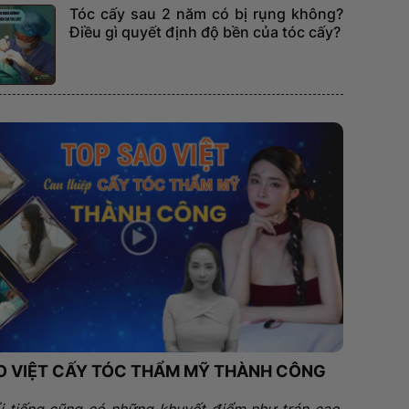
Tóc cấy sau 2 năm có bị rụng không?
Điều gì quyết định độ bền của tóc cấy?
O VIỆT CẤY TÓC THẨM MỸ THÀNH CÔNG
i tiếng cũng có những khuyết điểm như trán cao,