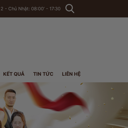
2 - Chủ Nhật: 08:00’ - 17:30
KẾT QUẢ
TIN TỨC
LIÊN HỆ