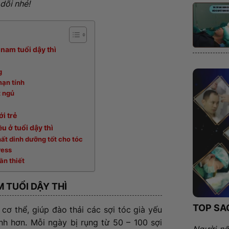
 dõi nhé!
 nam tuổi dậy thì
ng
mạn tính
t ngủ
ới trẻ
u ở tuổi dậy thì
hất dinh dưỡng tốt cho tóc
ress
ần thiết
 TUỔI DẬY THÌ
TOP SA
 cơ thể, giúp đào thải các sợi tóc già yếu
h hơn. Mỗi ngày bị rụng từ 50 – 100 sợi
Người nổ