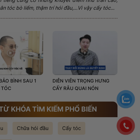
n tóc bò liếm, thậm trí hói đầu,…Vì vậy cấy tóc...
 BẢO BÌNH SAU 1
DIỄN VIÊN TRỌNG HƯNG
 TÓC
CẤY RÂU QUAI NÓN
TỪ KHÓA TÌM KIẾM PHỔ BIẾN
ầu
Chữa hói đầu
Cấy tóc