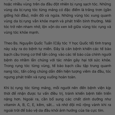
hoặc nhiều vùng trên da đầu đột nhiên bị rụng sạch tóc. Những
vùng da bị rụng tóc từng mảng có đặc điểm là trắng trơn (gần
giống hói đầu), mẩn đỏ và ngứa. Những vùng tóc xung quanh
vùng da bị rụng vẫn khỏe mạnh và phát triển bình thường. Mái
tóc trở nên nham nhở, lộn xộn do xen kẽ giữa vùng tóc rụng và
vùng tóc khỏe mạnh.
Theo Bs. Nguyễn Quốc Tuấn (Cấy tóc Y học Quốc tế) tình trạng
này xảy ra do bệnh tự miễn. Đây là căn bệnh khiến các tế bào
bạch cầu trong cơ thể tấn công vào các tế bào của chính người
bệnh do nhầm lẫn chúng với tác nhân gây hại tới sức khỏe.
Trong rụng tóc từng vùng, tế bào bạch cầu tập trung quanh
nang tóc, tấn công chúng dẫn đến hiện tượng viêm da đầu, tóc
ngưng phát triển và rụng xuống hoàn toàn.
Khi bị rụng tóc từng mảng, mỗi người nên đến bệnh viện kịp
thời để nhận được tư vấn điều trị, tránh khiến bệnh tiến triển
nặng hơn. Ngoài ra, cần bổ sung các chất dinh dưỡng như
vitamin A, B, C, E, kẽm, sắt… và nhớ đội mũ rộng vành khi ra
ngoài trời để bảo vệ da đầu khỏi ảnh hưởng của tia cực tím.