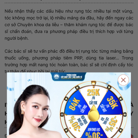
Nếu nhận thấy các dấu hiệu như rụng tóc nhiều tại một vùng,
tóc không mọc trở lại, lộ nhiều mảng da đầu, hãy đến ngay các
cơ sở Chuyên khoa da liễu – thăm khám rụng tóc để được bác
sĩ chẩn đoán, đưa ra phương pháp điều trị thích hợp với từng
người bệnh.
Các bác sĩ sẽ tư vấn phác đồ điều trị rụng tóc từng mảng bằng
thuốc uống, phương pháp tiêm PRP, dùng tia laser… Trong
trường hợp mất nang tóc hoàn toàn, bác sĩ sẽ chỉ định cấy tóc
tự thân để phục hồi lại mái tóc.
Xem thêm:
Review cấy tóc 38 Nguyễn Du có tốt
như quảng cáo?
IV. KÍCH THÍCH MỌC TÓC NHANH CHÓNG VÀ
HIỆU QUẢ TẠI PHÒNG KHÁM CẤY GHÉP TÓC Y
HỌC QUỐC TẾ
Để điều trị rụng tóc từng mảng ở nam giới bạn có thể đến