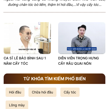
đường chân tóc bò liếm, thậm trí hói đầu,…Vì vậy cấy tóc...
CA SĨ LÊ BẢO BÌNH SAU 1
DIỄN VIÊN TRỌNG HƯNG
NĂM CẤY TÓC
CẤY RÂU QUAI NÓN
TỪ KHÓA TÌM KIẾM PHỔ BIẾN
Hói đầu
Chữa hói đầu
Cấy tóc
Lông mày