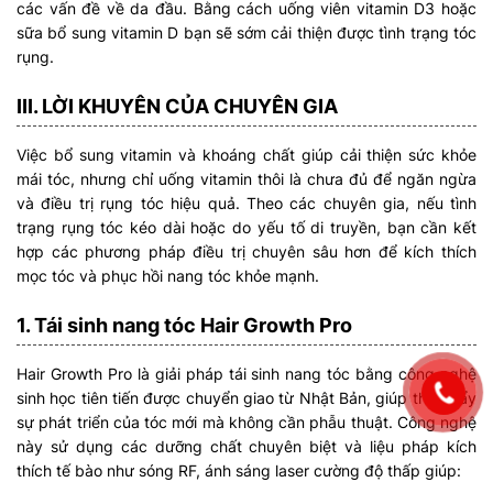
các vấn đề về da đầu. Bằng cách uống viên vitamin D3 hoặc
sữa bổ sung vitamin D bạn sẽ sớm cải thiện được tình trạng tóc
rụng.
III. LỜI KHUYÊN CỦA CHUYÊN GIA
Việc bổ sung vitamin và khoáng chất giúp cải thiện sức khỏe
mái tóc, nhưng chỉ uống vitamin thôi là chưa đủ để ngăn ngừa
và điều trị rụng tóc hiệu quả. Theo các chuyên gia, nếu tình
trạng rụng tóc kéo dài hoặc do yếu tố di truyền, bạn cần kết
hợp các phương pháp điều trị chuyên sâu hơn để kích thích
mọc tóc và phục hồi nang tóc khỏe mạnh.
1. Tái sinh nang tóc Hair Growth Pro
Hair Growth Pro là giải pháp tái sinh nang tóc bằng công nghệ
sinh học tiên tiến được chuyển giao từ Nhật Bản, giúp thúc đẩy
sự phát triển của tóc mới mà không cần phẫu thuật. Công nghệ
này sử dụng các dưỡng chất chuyên biệt và liệu pháp kích
thích tế bào như sóng RF, ánh sáng laser cường độ thấp giúp: