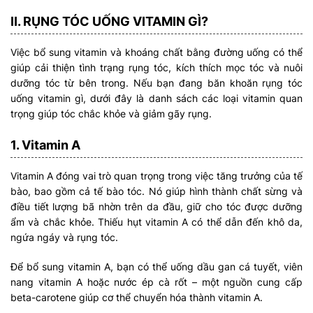
II. RỤNG TÓC UỐNG VITAMIN GÌ?
Việc bổ sung vitamin và khoáng chất bằng đường uống có thể
giúp cải thiện tình trạng rụng tóc, kích thích mọc tóc và nuôi
dưỡng tóc từ bên trong. Nếu bạn đang băn khoăn rụng tóc
uống vitamin gì, dưới đây là danh sách các loại vitamin quan
trọng giúp tóc chắc khỏe và giảm gãy rụng.
1. Vitamin A
Vitamin A đóng vai trò quan trọng trong việc tăng trưởng của tế
bào, bao gồm cả tế bào tóc. Nó giúp hình thành chất sừng và
điều tiết lượng bã nhờn trên da đầu, giữ cho tóc được dưỡng
ẩm và chắc khỏe. Thiếu hụt vitamin A có thể dẫn đến khô da,
ngứa ngáy và rụng tóc.
Để bổ sung vitamin A, bạn có thể uống dầu gan cá tuyết, viên
nang vitamin A hoặc nước ép cà rốt – một nguồn cung cấp
beta-carotene giúp cơ thể chuyển hóa thành vitamin A.