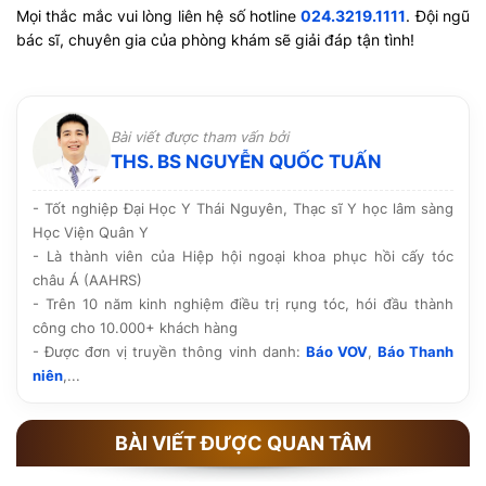
Mọi thắc mắc vui lòng liên hệ số hotline
024.3219.1111
. Đội ngũ
bác sĩ, chuyên gia của phòng khám sẽ giải đáp tận tình!
Bài viết được tham vấn bởi
THS. BS NGUYỄN QUỐC TUẤN
- Tốt nghiệp Đại Học Y Thái Nguyên, Thạc sĩ Y học lâm sàng
Học Viện Quân Y
- Là thành viên của Hiệp hội ngoại khoa phục hồi cấy tóc
châu Á (AAHRS)
- Trên 10 năm kinh nghiệm điều trị rụng tóc, hói đầu thành
công cho 10.000+ khách hàng
- Được đơn vị truyền thông vinh danh:
Báo VOV
,
Báo Thanh
niên
,...
BÀI VIẾT ĐƯỢC QUAN TÂM