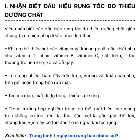
I. NHẬN BIẾT DẤU HIỆU RỤNG TÓC DO THIẾU
DƯỠNG CHẤT
Việc nhận biết các dấu hiệu rụng tóc do thiếu dưỡng chất giúp
chúng ta có biện pháp khắc phục kịp thời.
– Khi cơ thể thiếu hụt các vitamin và khoáng chất cần thiết như
như vitamin D, nhóm vitamin B, vitamin C, sắt, kẽm,… tóc
thường trở nên khô, xơ và dễ gãy.
– Tóc rụng nhiều, bám đầy trên lược, vương vãi khắp sàn nhà,
trên gối hoặc trong bồn rửa mặt.
– Tóc xỉn màu, mất đi độ bóng, thiếu sức sống.
– Trong trường hợp nghiêm trọng có thể xuất hiện các mảng
tròn không có tóc trên da đầu, đặc biệt là gần gáy. Đôi khi,
những khu vực này có thể đau hoặc ngứa khi tóc rụng.
Xem thêm
:
Trung bình 1 ngày tóc rụng bao nhiêu sợi?