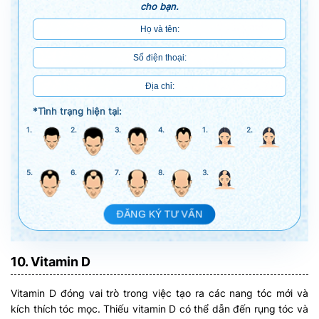
cho bạn.
*Tình trạng hiện tại:
1.
2.
3.
4.
1.
2.
5.
6.
7.
8.
3.
ĐĂNG KÝ TƯ VẤN
10. Vitamin D
Vitamin D đóng vai trò trong việc tạo ra các nang tóc mới và
kích thích tóc mọc. Thiếu vitamin D có thể dẫn đến rụng tóc và