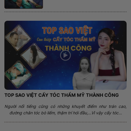
TOP SAO VIỆT CẤY TÓC THẨM MỸ THÀNH CÔNG
Người nổi tiếng cũng có những khuyết điểm như trán cao,
đường chân tóc bò liếm, thậm trí hói đầu,…Vì vậy cấy tóc...