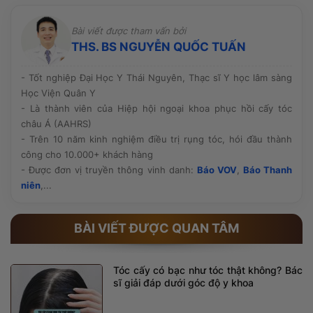
có bác sĩ chuyên môn trực tiếp thăm khám và thực
hiện, quy trình vô khuẩn rõ ràng cùng công nghệ tiên
Bài viết được tham vấn bởi
tiến. Ngoài ra, hãy tham khảo hình ảnh thực tế, phản
THS. BS NGUYỄN QUỐC TUẤN
hồi của khách hàng và chính sách bảo hành, chăm sóc
hậu phẫu trước khi quyết định.
- Tốt nghiệp Đại Học Y Thái Nguyên, Thạc sĩ Y học lâm sàng
Học Viện Quân Y
- Là thành viên của Hiệp hội ngoại khoa phục hồi cấy tóc
châu Á (AAHRS)
- Trên 10 năm kinh nghiệm điều trị rụng tóc, hói đầu thành
công cho 10.000+ khách hàng
- Được đơn vị truyền thông vinh danh:
Báo VOV
,
Báo Thanh
niên
,...
BÀI VIẾT ĐƯỢC QUAN TÂM
Tóc cấy có bạc như tóc thật không? Bác
sĩ giải đáp dưới góc độ y khoa