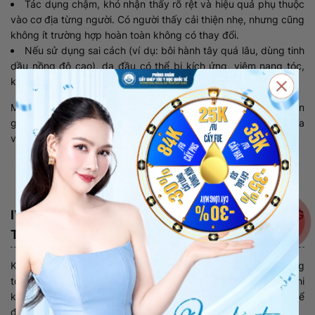
Tác dụng chậm, khó nhận thấy rõ rệt và hiệu quả phụ thuộc
vào cơ địa từng người. Có người thấy cải thiện nhẹ, nhưng cũng
không ít trường hợp hoàn toàn không có thay đổi.
Nếu sử dụng sai cách (ví dụ: bôi hành tây quá lâu, dùng tinh
dầu nồng độ cao), da đầu có thể bị kích ứng, viêm nang tóc,
khiến tình trạng rụng tóc trở nên nghiêm trọng hơn.
Một điểm quan trọng bạn nên biết là các phương pháp dân
gian có thể giúp tóc trông khỏe hơn, nhưng không đồng nghĩa
với việc nang tóc đã được phục hồi hay tái tạo.
Xem thêm:
Youtuber Hùng Lâm cấy tóc hói chữ M:
Trải nghiệm thực tế có đúng như kỳ vọng?
IV. KHI NÀO NÊN TÌM PHƯƠNG ÁN TRỊ RỤNG
TÓC KHÁC?
Không phải trường hợp nào cũng phù hợp với cách chữa rụng
tóc bằng phương pháp dân gian. Việc kéo dài áp dụng khi
không có hiệu quả có thể khiến bạn bỏ lỡ “thời điểm vàng” để
điều trị.