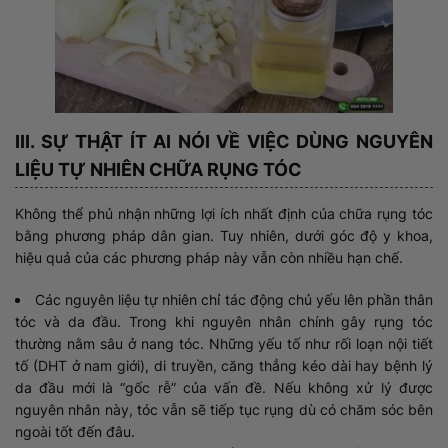
III. SỰ THẬT ÍT AI NÓI VỀ VIỆC DÙNG NGUYÊN
LIỆU TỰ NHIÊN CHỮA RỤNG TÓC
Không thể phủ nhận những lợi ích nhất định của chữa rụng tóc
bằng phương pháp dân gian. Tuy nhiên, dưới góc độ y khoa,
hiệu quả của các phương pháp này vẫn còn nhiều hạn chế.
Các nguyên liệu tự nhiên chỉ tác động chủ yếu lên phần thân
tóc và da đầu. Trong khi nguyên nhân chính gây rụng tóc
thường nằm sâu ở nang tóc. Những yếu tố như rối loạn nội tiết
tố (DHT ở nam giới), di truyền, căng thẳng kéo dài hay bệnh lý
da đầu mới là “gốc rễ” của vấn đề. Nếu không xử lý được
nguyên nhân này, tóc vẫn sẽ tiếp tục rụng dù có chăm sóc bên
ngoài tốt đến đâu.