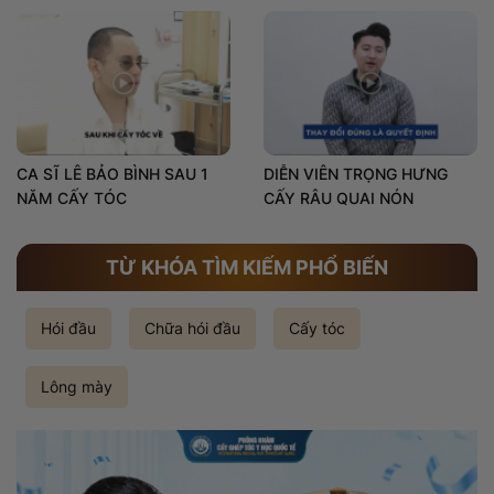
CA SĨ LÊ BẢO BÌNH SAU 1
DIỄN VIÊN TRỌNG HƯNG
NĂM CẤY TÓC
CẤY RÂU QUAI NÓN
TỪ KHÓA TÌM KIẾM PHỔ BIẾN
Hói đầu
Chữa hói đầu
Cấy tóc
Lông mày