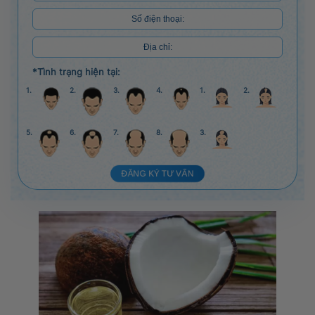
*Tình trạng hiện tại:
1.
2.
3.
4.
1.
2.
5.
6.
7.
8.
3.
ĐĂNG KÝ TƯ VẤN