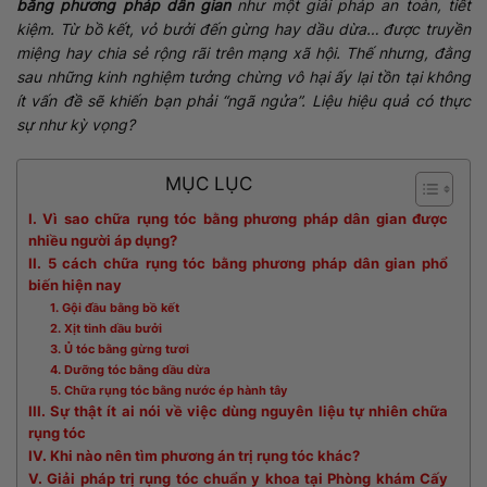
bằng phương pháp dân gian
như một giải pháp an toàn, tiết
kiệm. Từ bồ kết, vỏ bưởi đến gừng hay dầu dừa… được truyền
miệng hay chia sẻ rộng rãi trên mạng xã hội. Thế nhưng, đằng
sau những kinh nghiệm tưởng chừng vô hại ấy lại tồn tại không
ít vấn đề sẽ khiến bạn phải “ngã ngửa”. Liệu hiệu quả có thực
sự như kỳ vọng?
MỤC LỤC
I. Vì sao chữa rụng tóc bằng phương pháp dân gian được
nhiều người áp dụng?
II. 5 cách chữa rụng tóc bằng phương pháp dân gian phổ
biến hiện nay
1. Gội đầu bằng bồ kết
2. Xịt tinh dầu bưởi
3. Ủ tóc bằng gừng tươi
4. Dưỡng tóc bằng dầu dừa
5. Chữa rụng tóc bằng nước ép hành tây
III. Sự thật ít ai nói về việc dùng nguyên liệu tự nhiên chữa
rụng tóc
IV. Khi nào nên tìm phương án trị rụng tóc khác?
V. Giải pháp trị rụng tóc chuẩn y khoa tại Phòng khám Cấy