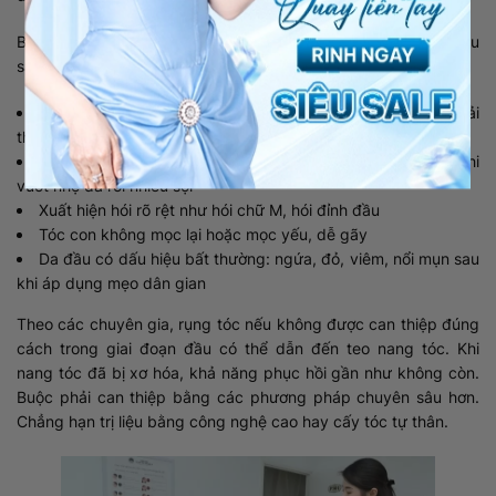
Bạn nên cân nhắc thay đổi phương pháp nếu gặp các dấu hiệu
sau:
Rụng tóc kéo dài trên 3 tháng nhưng không có dấu hiệu cải
thiện
Tóc rụng nhiều bất thường, rụng thành từng mảng hoặc khi
vuốt nhẹ đã rơi nhiều sợi
Xuất hiện hói rõ rệt như hói chữ M, hói đỉnh đầu
Tóc con không mọc lại hoặc mọc yếu, dễ gãy
Da đầu có dấu hiệu bất thường: ngứa, đỏ, viêm, nổi mụn sau
khi áp dụng mẹo dân gian
Theo các chuyên gia, rụng tóc nếu không được can thiệp đúng
cách trong giai đoạn đầu có thể dẫn đến teo nang tóc. Khi
nang tóc đã bị xơ hóa, khả năng phục hồi gần như không còn.
Buộc phải can thiệp bằng các phương pháp chuyên sâu hơn.
Chẳng hạn trị liệu bằng công nghệ cao hay cấy tóc tự thân.