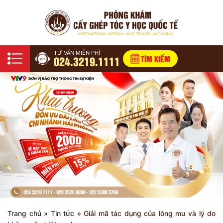
TƯ VẤN MIỄN PHÍ:
024.3219.1111
TÌM KIẾM
Trang chủ
»
Tin tức
»
Giải mã tác dụng của lông mu và lý do