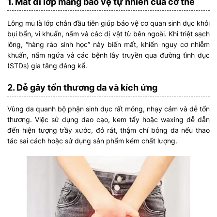
1. Mất đi lớp màng bảo vệ tự nhiên của cơ thể
Lông mu là lớp chắn đầu tiên giúp bảo vệ cơ quan sinh dục khỏi
bụi bẩn, vi khuẩn, nấm và các dị vật từ bên ngoài. Khi triệt sạch
lông, “hàng rào sinh học” này biến mất, khiến nguy cơ nhiễm
khuẩn, nấm ngứa và các bệnh lây truyền qua đường tình dục
(STDs) gia tăng đáng kể.
2. Dễ gây tổn thương da và kích ứng
Vùng da quanh bộ phận sinh dục rất mỏng, nhạy cảm và dễ tổn
thương. Việc sử dụng dao cạo, kem tẩy hoặc waxing dễ dẫn
đến hiện tượng trầy xước, đỏ rát, thậm chí bỏng da nếu thao
tác sai cách hoặc sử dụng sản phẩm kém chất lượng.