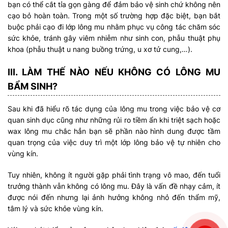
bạn có thể cắt tỉa gọn gàng để đảm bảo vệ sinh chứ không nên
cạo bỏ hoàn toàn. Trong một số trường hợp đặc biệt, bạn bắt
buộc phải cạo đi lớp lông mu nhằm phục vụ công tác chăm sóc
sức khỏe, tránh gây viêm nhiễm như sinh con, phẫu thuật phụ
khoa (phẫu thuật u nang buồng trứng, u xơ tử cung,…).
III. LÀM THẾ NÀO NẾU KHÔNG CÓ LÔNG MU
BẨM SINH?
Sau khi đã hiểu rõ tác dụng của lông mu trong việc bảo vệ cơ
quan sinh dục cũng như những rủi ro tiềm ẩn khi triệt sạch hoặc
wax lông mu chắc hẳn bạn sẽ phần nào hình dung được tầm
quan trọng của việc duy trì một lớp lông bảo vệ tự nhiên cho
vùng kín.
Tuy nhiên, không ít người gặp phải tình trạng vô mao, đến tuổi
trưởng thành vẫn không có lông mu. Đây là vấn đề nhạy cảm, ít
được nói đến nhưng lại ảnh hưởng không nhỏ đến thẩm mỹ,
tâm lý và sức khỏe vùng kín.