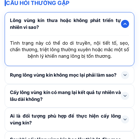
CÂU HỎI THƯỜNG GẶP
Lông vùng kín thưa hoặc không phát triển tự
nhiên vì sao?
Tình trạng này có thể do di truyền, nội tiết tố, sẹo,
chấn thương, triệt lông thường xuyên hoặc mắc một số
bệnh lý khiến nang lông bị tổn thương.
Rụng lông vùng kín không mọc lại phải làm sao?
Bạn nên thăm khám để xác định nguyên nhân. Nếu
Cấy lông vùng kín có mang lại kết quả tự nhiên và
nang lông đã mất khả năng phục hồi, cấy lông tự thân
lâu dài không?
là giải pháp giúp khôi phục mật độ lông tự nhiên.
Có. Do dùng nang tóc chính chủ nên độ tương thích
Ai là đối tượng phù hợp để thực hiện cấy lông
cao, không bị đào thải. Sợi lông mọc theo hướng thiết
vùng kín?
kế, sinh trưởng theo chu kỳ. Ban đầu dài thẳng, sau đó
sẽ xoăn nhẹ tự nhiên do ma sát với trang phục.
Người vô mao, lông vùng kín thưa bẩm sinh, rụng lông