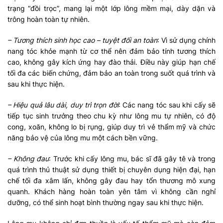
trạng “đồi trọc”, mang lại một lớp lông mềm mại, dày dặn và
trông hoàn toàn tự nhiên.
– Tương thích sinh học cao – tuyệt đối an toàn
: Vì sử dụng chính
nang tóc khỏe mạnh từ cơ thể nên đảm bảo tính tương thích
cao, không gây kích ứng hay đào thải. Điều này giúp hạn chế
tối đa các biến chứng, đảm bảo an toàn trong suốt quá trình và
sau khi thực hiện.
– Hiệu quả lâu dài, duy trì trọn đời
: Các nang tóc sau khi cấy sẽ
tiếp tục sinh trưởng theo chu kỳ như lông mu tự nhiên, có độ
cong, xoăn, không lo bị rụng, giúp duy trì vẻ thẩm mỹ và chức
năng bảo vệ của lông mu một cách bền vững.
– Không đau
: Trước khi cấy lông mu, bác sĩ đã gây tê và trong
quá trình thủ thuật sử dụng thiết bị chuyên dụng hiện đại, hạn
chế tối đa xâm lấn, không gây đau hay tổn thương mô xung
quanh. Khách hàng hoàn toàn yên tâm vì không cần nghỉ
dưỡng, có thể sinh hoạt bình thường ngay sau khi thực hiện.