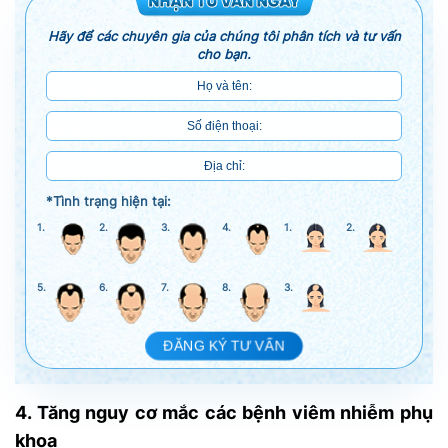
Hãy để các chuyên gia của chúng tôi phân tích và tư vấn
cho bạn.
*Tình trạng hiện tại:
1.
2.
3.
4.
1.
2.
5.
6.
7.
8.
3.
ĐĂNG KÝ TƯ VẤN
4. Tăng nguy cơ mắc các bệnh viêm nhiễm phụ
khoa