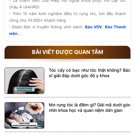
- Là thành viên của Hiệp hội ngoại khoa phục hồi cấy tóc
châu Á (AAHRS)
- Trên 10 năm kinh nghiệm điều trị rụng tóc, hói đầu thành
công cho 10.000+ khách hàng
- Được đơn vị truyền thông vinh danh:
Báo VOV
,
Báo Thanh
niên
,...
BÀI VIẾT ĐƯỢC QUAN TÂM
Tóc cấy có bạc như tóc thật không? Bác
sĩ giải đáp dưới góc độ y khoa
Mơ rụng tóc là điềm gì? Giải mã dưới góc
nhìn khoa học và quan niệm dân gian