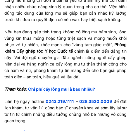
Lông mu không chỉ đơn thuần là yếu tố thẩm mỹ mà còn đảm
nhận nhiều chức năng sinh lý quan trọng cho cơ thể. Việc hiểu
đúng tác dụng của lông mu sẽ giúp bạn cân nhắc kỹ lưỡng
trước khi đưa ra quyết định có nên wax hay triệt sạch không.
Nếu bạn đang gặp tình trạng không có lông mu bẩm sinh, lông
vùng kín thưa mỏng hoặc từng triệt sạch và mong muốn khôi
phục vẻ tự nhiên, khỏe mạnh cho “vùng tam giác mật”,
Phòng
khám Cấy ghép tóc Y học Quốc tế
chính là điểm đến đáng tin
cậy. Với đội ngũ chuyên gia đầu ngành, công nghệ cấy ghép
hiện đại và hàng nghìn ca cấy lông mu tự thân thành công cho
cả nam và nữ, phòng khám tự tin mang đến cho bạn giải pháp
toàn diện – an toàn, hiệu quả và lâu dài.
Tham khảo
:
Chi phí cấy lông mu là bao nhiêu?
Liên hệ ngay hotline
0243.219.1111
–
028.3520.0009
để đặt
lịch khám, tư vấn 1:1 cùng bác sĩ chuyên khoa và sớm lấy lại sự
tự tin từ chính những điều tưởng chừng nhỏ bé nhưng vô cùng
quan trọng.