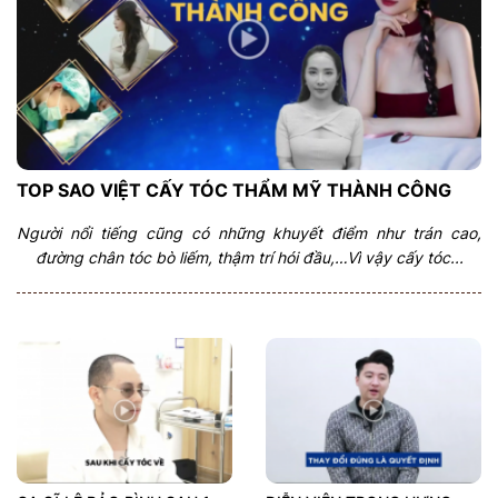
TOP SAO VIỆT CẤY TÓC THẨM MỸ THÀNH CÔNG
Người nổi tiếng cũng có những khuyết điểm như trán cao,
đường chân tóc bò liếm, thậm trí hói đầu,…Vì vậy cấy tóc...