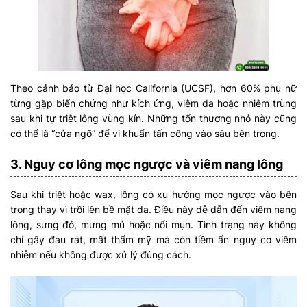
Theo cảnh báo từ Đại học California (UCSF), hơn 60% phụ nữ
từng gặp biến chứng như kích ứng, viêm da hoặc nhiễm trùng
sau khi tự triệt lông vùng kín. Những tổn thương nhỏ này cũng
có thể là “cửa ngõ” để vi khuẩn tấn công vào sâu bên trong.
3. Nguy cơ lông mọc ngược và viêm nang lông
Sau khi triệt hoặc wax, lông có xu hướng mọc ngược vào bên
trong thay vì trồi lên bề mặt da. Điều này dễ dẫn đến viêm nang
lông, sưng đỏ, mưng mủ hoặc nổi mụn. Tình trạng này không
chỉ gây đau rát, mất thẩm mỹ mà còn tiềm ẩn nguy cơ viêm
nhiễm nếu không được xử lý đúng cách.