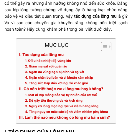
có thể gây ra những ảnh hưởng không nhỏ đến sức khỏe. Đằng
sau lớp lông tưởng chừng vô dụng ấy là hàng loạt chức năng
bảo vệ và điều tiết quan trọng. Vậy
tác dụng của lông mu
là gì?
Và vì sao các chuyên gia khuyên rằng không nên triệt sạch
hoàn toàn? Hãy cùng khám phá trong bài viết dưới đây.
MỤC LỤC
I. Tác dụng của lông mu
1. Điều hòa nhiệt độ vùng kín
2. Giảm ma sát với quần áo
3. Ngăn da vùng bẹn bị dính và cọ xát
4. Ngăn chặn bụi bẩn và vi khuẩn xâm nhập
5. Tăng sức hấp dẫn với người khác giới
II. Có nên triệt hoặc wax lông mu hay không?
1. Mất đi lớp màng bảo vệ tự nhiên của cơ thể
2. Dễ gây tổn thương da và kích ứng
3. Nguy cơ lông mọc ngược và viêm nang lông
4. Tăng nguy cơ mắc các bệnh viêm nhiễm phụ khoa
III. Làm thế nào nếu không có lông mu bẩm sinh?