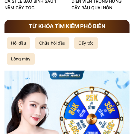
CA SĨ LÊ BẢO BÌNH SAU 1
DIỄN VIÊN TRỌNG HƯNG
NĂM CẤY TÓC
CẤY RÂU QUAI NÓN
TỪ KHÓA TÌM KIẾM PHỔ BIẾN
Hói đầu
Chữa hói đầu
Cấy tóc
Lông mày