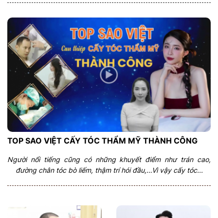
TOP SAO VIỆT CẤY TÓC THẨM MỸ THÀNH CÔNG
Người nổi tiếng cũng có những khuyết điểm như trán cao,
đường chân tóc bò liếm, thậm trí hói đầu,…Vì vậy cấy tóc...