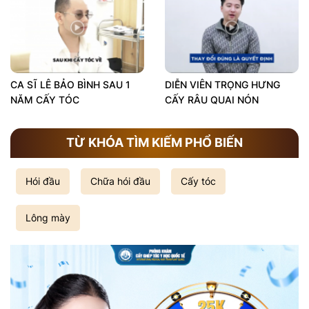
CA SĨ LÊ BẢO BÌNH SAU 1
DIỄN VIÊN TRỌNG HƯNG
NĂM CẤY TÓC
CẤY RÂU QUAI NÓN
TỪ KHÓA TÌM KIẾM PHỔ BIẾN
Hói đầu
Chữa hói đầu
Cấy tóc
Lông mày