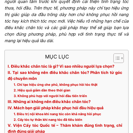
người quan tâm trước khi quyết định cải thiện tình trạng tóc
thưa, hói đầu. Trên thực tế, phương pháp này chỉ tạo hiệu ứng
thị giác giúp da đầu trông dày hơn chứ không phục hồi nang
tóc hay kích thích tóc mọc mới. Việc hiểu rõ những hạn chế của
điêu khắc chân tóc và các giải pháp thay thế sẽ giúp bạn lựa
chọn đúng phương pháp, phù hợp với tình trạng thực tế và
mang lại hiệu quả lâu dài.
MỤC LỤC
I. Điêu khắc chân tóc là gì? Vì sao nhiều người lựa chọn?
II. Tại sao không nên điêu khắc chân tóc? Phân tích từ góc
độ chuyên môn
1. Chỉ tạo hiệu ứng che phủ, không phục hồi tóc thật
2. Hiệu quả giảm dần theo thời gian
3. Không phù hợp với người hói đầu tiến triển
III. Những ai không nên điêu khắc chân tóc?
IV. Mách bạn giải pháp khắc phục hói đầu hiệu quả
1. Điều trị nội khoa khi nang tóc còn khả năng hồi phục
2. Cấy tóc tự thân khi nang tóc đã tiêu biến
V. Viện Cấy tóc Quốc tế – Thăm khám đúng tình trạng, chỉ
định đúng giải pháp