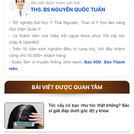
Bài viết được tham vấn bởi
tiến. Ngoài ra, hãy tham khảo hình ảnh thực tế, phản
THS. BS NGUYỄN QUỐC TUẤN
hồi của khách hàng và chính sách bảo hành, chăm sóc
hậu phẫu trước khi quyết định.
- Tốt nghiệp Đại Học Y Thái Nguyên, Thạc sĩ Y học lâm sàng
Học Viện Quân Y
- Là thành viên của Hiệp hội ngoại khoa phục hồi cấy tóc
châu Á (AAHRS)
- Trên 10 năm kinh nghiệm điều trị rụng tóc, hói đầu thành
công cho 10.000+ khách hàng
- Được đơn vị truyền thông vinh danh:
Báo VOV
,
Báo Thanh
niên
,...
BÀI VIẾT ĐƯỢC QUAN TÂM
Tóc cấy có bạc như tóc thật không? Bác
sĩ giải đáp dưới góc độ y khoa