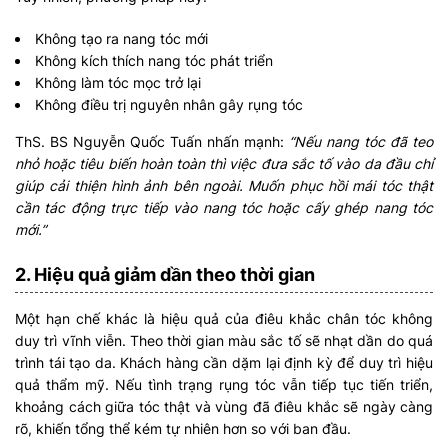
Không tạo ra nang tóc mới
Không kích thích nang tóc phát triển
Không làm tóc mọc trở lại
Không điều trị nguyên nhân gây rụng tóc
ThS. BS Nguyễn Quốc Tuấn nhấn mạnh:
“Nếu nang tóc đã teo
nhỏ hoặc tiêu biến hoàn toàn thì việc đưa sắc tố vào da đầu chỉ
giúp cải thiện hình ảnh bên ngoài. Muốn phục hồi mái tóc thật
cần tác động trực tiếp vào nang tóc hoặc cấy ghép nang tóc
mới.”
2. Hiệu quả giảm dần theo thời gian
Một hạn chế khác là hiệu quả của điêu khắc chân tóc không
duy trì vĩnh viễn. Theo thời gian màu sắc tố sẽ nhạt dần do quá
trình tái tạo da. Khách hàng cần dặm lại định kỳ để duy trì hiệu
quả thẩm mỹ. Nếu tình trạng rụng tóc vẫn tiếp tục tiến triển,
khoảng cách giữa tóc thật và vùng đã điêu khắc sẽ ngày càng
rõ, khiến tổng thể kém tự nhiên hơn so với ban đầu.