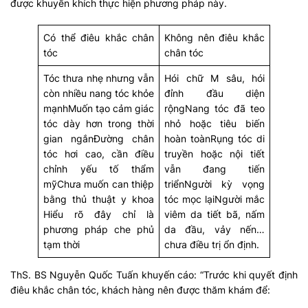
được khuyến khích thực hiện phương pháp này.
Có thể điêu khắc chân
Không nên điêu khắc
tóc
chân tóc
Tóc thưa nhẹ nhưng vẫn
Hói chữ M sâu, hói
còn nhiều nang tóc khỏe
đỉnh đầu diện
mạnhMuốn tạo cảm giác
rộngNang tóc đã teo
tóc dày hơn trong thời
nhỏ hoặc tiêu biến
gian ngắnĐường chân
hoàn toànRụng tóc di
tóc hơi cao, cần điều
truyền hoặc nội tiết
chỉnh yếu tố thẩm
vẫn đang tiến
mỹChưa muốn can thiệp
triểnNgười kỳ vọng
bằng thủ thuật y khoa
tóc mọc lạiNgười mắc
Hiểu rõ đây chỉ là
viêm da tiết bã, nấm
phương pháp che phủ
da đầu, vảy nến…
tạm thời
chưa điều trị ổn định.
ThS. BS Nguyễn Quốc Tuấn khuyến cáo: “Trước khi quyết định
điêu khắc chân tóc, khách hàng nên được thăm khám để: