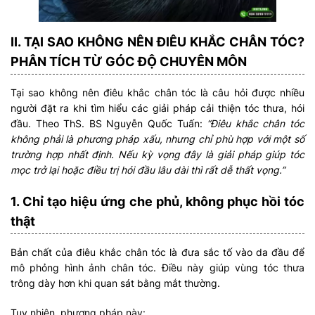
II. TẠI SAO KHÔNG NÊN ĐIÊU KHẮC CHÂN TÓC?
PHÂN TÍCH TỪ GÓC ĐỘ CHUYÊN MÔN
Tại sao không nên điêu khắc chân tóc là câu hỏi được nhiều
người đặt ra khi tìm hiểu các giải pháp cải thiện tóc thưa, hói
đầu. Theo ThS. BS Nguyễn Quốc Tuấn:
“Điêu khắc chân tóc
không phải là phương pháp xấu, nhưng chỉ phù hợp với một số
trường hợp nhất định. Nếu kỳ vọng đây là giải pháp giúp tóc
mọc trở lại hoặc điều trị hói đầu lâu dài thì rất dễ thất vọng.”
1. Chỉ tạo hiệu ứng che phủ, không phục hồi tóc
thật
Bản chất của điêu khắc chân tóc là đưa sắc tố vào da đầu để
mô phỏng hình ảnh chân tóc. Điều này giúp vùng tóc thưa
trông dày hơn khi quan sát bằng mắt thường.
Tuy nhiên, phương pháp này: