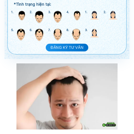
*Tình trạng hiện tại:
1.
2.
3.
4.
1.
2.
5.
6.
7.
8.
3.
ĐĂNG KÝ TƯ VẤN