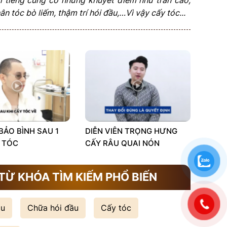
n tóc bò liếm, thậm trí hói đầu,…Vì vậy cấy tóc...
 BẢO BÌNH SAU 1
DIỄN VIÊN TRỌNG HƯNG
 TÓC
CẤY RÂU QUAI NÓN
TỪ KHÓA TÌM KIẾM PHỔ BIẾN
ầu
Chữa hói đầu
Cấy tóc