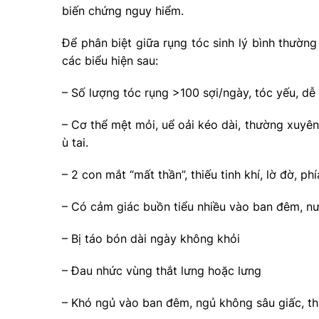
biến chứng nguy hiểm.
Để phân biệt giữa rụng tóc sinh lý bình thườn
các biểu hiện sau:
– Số lượng tóc rụng >100 sợi/ngày, tóc yếu, dễ
– Cơ thể mệt mỏi, uể oải kéo dài, thường xuyên
ù tai.
– 2 con mắt “mất thần”, thiếu tinh khí, lờ đờ, p
– Có cảm giác buồn tiểu nhiều vào ban đêm, nư
– Bị táo bón dài ngày không khỏi
– Đau nhức vùng thắt lưng hoặc lưng
– Khó ngủ vào ban đêm, ngủ không sâu giấc, 