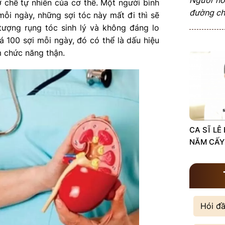
cơ chế tự nhiên của cơ thể. Một người bình
đường châ
ỗi ngày, những sợi tóc này mất đi thì sẽ
tượng rụng tóc sinh lý và không đáng lo
á 100 sợi mỗi ngày, đó có thể là dấu hiệu
m chức năng thận.
CA SĨ LÊ
NĂM CẤY
Hói đ