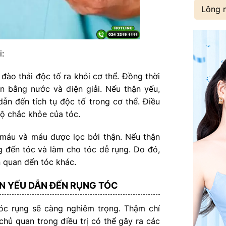
Lông 
i:
 đào thải độc tố ra khỏi cơ thể. Đồng thời
n bằng nước và điện giải. Nếu thận yếu,
dẫn đến tích tụ độc tố trong cơ thể. Điều
ộ chắc khỏe của tóc.
 máu và máu được lọc bởi thận. Nếu thận
g đến tóc và làm cho tóc dễ rụng. Do đó,
n quan đến tóc khác.
HẬN YẾU DẪN ĐẾN RỤNG TÓC
óc rụng sẽ càng nghiêm trọng. Thậm chí
chủ quan trong điều trị có thể gây ra các