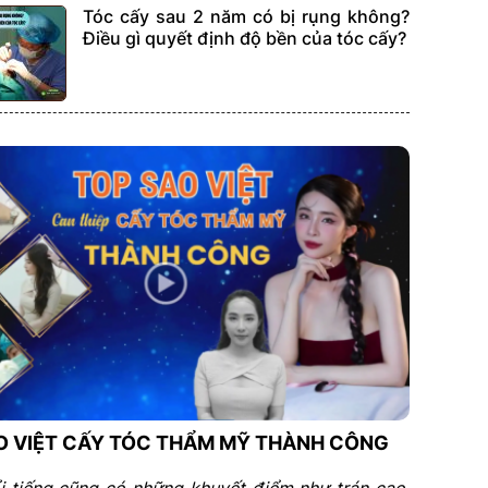
Tóc cấy sau 2 năm có bị rụng không?
Điều gì quyết định độ bền của tóc cấy?
O VIỆT CẤY TÓC THẨM MỸ THÀNH CÔNG
i tiếng cũng có những khuyết điểm như trán cao,