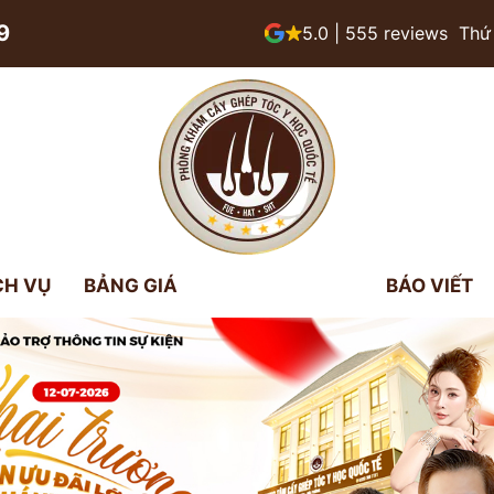
9
5.0 | 555 reviews
Thứ 
CH VỤ
BẢNG GIÁ
BÁO VIẾT