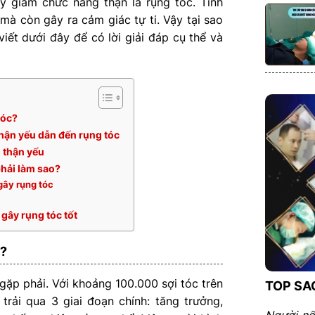
y giảm chức năng thận là rụng tóc. Tình
mà còn gây ra cảm giác tự ti. Vậy tại sao
iết dưới đây để có lời giải đáp cụ thể và
tóc?
 thận yếu dẫn đến rụng tóc
 thận yếu
phải làm sao?
gây rụng tóc
 gây rụng tóc tốt
?
gặp phải. Với khoảng 100.000 sợi tóc trên
TOP SA
trải qua 3 giai đoạn chính: tăng trưởng,
Người nổ