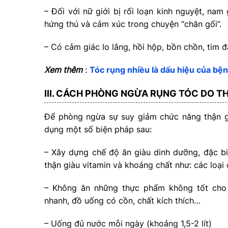
– Đối với nữ giới bị rối loạn kinh nguyệt, nam
hứng thú và cảm xúc trong chuyện “chăn gối”.
– Có cảm giác lo lắng, hồi hộp, bồn chồn, tim 
Xem thêm
:
Tóc rụng nhiều là dấu hiệu của bện
III. CÁCH PHÒNG NGỪA RỤNG TÓC DO T
Để phòng ngừa sự suy giảm chức năng thận g
dụng một số biện pháp sau:
– Xây dựng chế độ ăn giàu dinh dưỡng, đặc b
thận giàu vitamin và khoáng chất như: các loại cá
– Không ăn những thực phẩm không tốt cho
nhanh, đồ uống có cồn, chất kích thích…
– Uống đủ nước mỗi ngày (khoảng 1,5-2 lít)