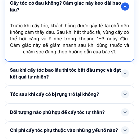
Cấy tóc có đau không? Cảm giác này kéo dài bao
lâu?
Trước khi cấy tóc, khách hàng được gây tê tại chỗ nên
không cảm thấy đau. Sau khi hết thuốc tê, vùng cấy có
thể hơi căng và ê nhẹ trong khoảng 1–3 ngày đầu.
Cảm giác này sẽ giảm nhanh sau khi dùng thuốc và
chăm sóc đúng theo hướng dẫn của bác sĩ.
Sau khi cấy tóc bao lâu thì tóc bắt đầu mọc và đạt
kết quả tự nhiên?
Tóc mới thường rụng shock loss trong 1-3 tháng đầu
Tóc sau khi cấy có bị rụng trở lại không?
và bắt đầu mọc lại ở tháng thứ 4, cải thiện rõ rệt từ
tháng thứ 6–9 và đạt mật độ tối ưu nhất sau khoảng 1
Trong 1 – 3 tháng đầu, tóc cấy có thể rụng thay thân
Đối tượng nào phù hợp để cấy tóc tự thân?
năm.
để mọc lên tóc mới. Đây là hiện tượng bình thường,
không đáng lo ngại. Khi nang tóc đã ổn định, tóc mới
Cấy tóc tự thân được chỉ định cho người bị hói đầu, tóc
Chi phí cấy tóc phụ thuộc vào những yếu tố nào?
sẽ sinh trưởng và phát triển như tóc tự nhiên không bị
thưa mỏng ở khu vực nhất định, nang tóc đã tiêu biến,
rụng trở lại nếu được chăm sóc đúng cách.