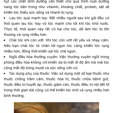
hụt các chất dinh dưỡng cần thiết cho quá trình nuôi dưỡng
nang tóc bên trong như vitamin, khoáng chất, protein, sắt sẽ
khiến tóc thiếu sức sống và nhanh bị rụng.
Lau tóc quá mạnh tay: Rất nhiều người sau khi gội đầu có
thói quen lau tóc hay vò tóc mạnh cho tới khi tóc khô nước.
Thực tế, thói quen này rất có hại cho tóc, dễ làm tóc bị tổn
thương và rụng nhiều hơn.
Chải tóc khi còn ướt: Khi tóc còn ướt rất yếu và nhạy cảm.
Nếu bạn chải tóc từ chân tới ngọn tóc càng khiến tóc rụng
nhiều hơn, đồng thời khiến sợi tóc chẻ ngọn.
Ngồi điều hòa thường xuyên: Việc thường xuyên ngồi trong
phòng điều hòa không chỉ khiến da bị mất đi độ ẩm mà mái tóc
cũng mất độ bóng mượt và sức sống vốn có.
Tác dụng phụ của thuốc: Việc sử dụng một số loại thuốc như
thuốc chống trầm cảm, thuốc hóa trị, thuốc chữa bệnh gút,
thuốc điều trị huyết áp, thuốc giảm cân, thuốc điều trị nội tiết tố
trong thời gian dài cũng có thể khiến tóc khô và rụng nhiều hơn
bình thường.