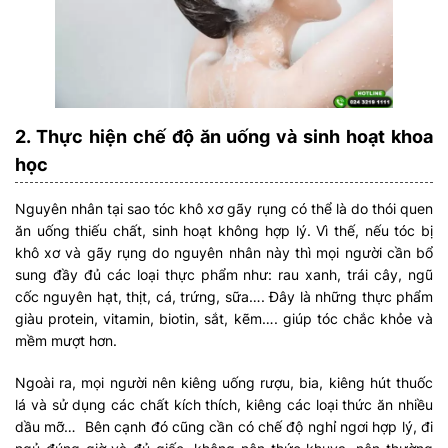
2. Thực hiện chế độ ăn uống và sinh hoạt khoa
học
Nguyên nhân tại sao tóc khô xơ gãy rụng có thể là do thói quen
ăn uống thiếu chất, sinh hoạt không hợp lý. Vì thế, nếu tóc bị
khô xơ và gãy rụng do nguyên nhân này thì mọi người cần bổ
sung đầy đủ các loại thực phẩm như: rau xanh, trái cây, ngũ
cốc nguyên hạt, thịt, cá, trứng, sữa…. Đây là những thực phẩm
giàu protein, vitamin, biotin, sắt, kẽm…. giúp tóc chắc khỏe và
mềm mượt hơn.
Ngoài ra, mọi người nên kiêng uống rượu, bia, kiêng hút thuốc
lá và sử dụng các chất kích thích, kiêng các loại thức ăn nhiều
dầu mỡ… Bên cạnh đó cũng cần có chế độ nghỉ ngơi hợp lý, đi