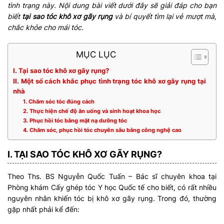
tình trạng này. Nội dung bài viết dưới đây sẽ giải đáp cho bạn
biết
tại sao tóc khô xơ gãy rụng
và bí quyết tìm lại vẻ mượt mà,
chắc khỏe cho mái tóc.
MỤC LỤC
I. Tại sao tóc khô xơ gãy rụng?
II. Một số cách khắc phục tình trạng tóc khô xơ gãy rụng tại
nhà
1. Chăm sóc tóc đúng cách
2. Thực hiện chế độ ăn uống và sinh hoạt khoa học
3. Phục hồi tóc bằng mặt nạ dưỡng tóc
4. Chăm sóc, phục hồi tóc chuyên sâu bằng công nghệ cao
I. TẠI SAO TÓC KHÔ XƠ GÃY RỤNG?
Theo Ths. BS Nguyễn Quốc Tuấn – Bác sĩ chuyên khoa tại
Phòng khám Cấy ghép tóc Y học Quốc tế cho biết, có rất nhiều
nguyên nhân khiến tóc bị khô xơ gãy rụng. Trong đó, thường
gặp nhất phải kể đến: