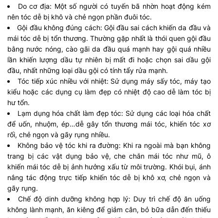
Do cơ địa: Một số người có tuyến bã nhờn hoạt động kém
nên tóc dễ bị khô và chẻ ngọn phần đuôi tóc.
Gội đầu không đúng cách: Gội đầu sai cách khiến da đầu và
mái tóc dễ bị tổn thương. Thường gặp nhất là thói quen gội đầu
bằng nước nóng, cào gãi da đầu quá mạnh hay gội quá nhiều
lần khiến lượng dầu tự nhiên bị mất đi hoặc chọn sai dầu gội
đầu, nhất những loại dầu gội có tính tẩy rửa mạnh.
Tóc tiếp xúc nhiều với nhiệt: Sử dụng máy sấy tóc, máy tạo
kiểu hoặc các dụng cụ làm đẹp có nhiệt độ cao dễ làm tóc bị
hư tổn.
Lạm dụng hóa chất làm đẹp tóc: Sử dụng các loại hóa chất
để uốn, nhuộm, ép…dễ gây tổn thương mái tóc, khiến tóc xơ
rối, chẻ ngọn và gãy rụng nhiều.
Không bảo vệ tóc khi ra đường: Khi ra ngoài mà bạn không
trang bị các vật dụng bảo vệ, che chắn mái tóc như mũ, ô
khiến mái tóc dễ bị ảnh hưởng xấu từ môi trường. Khói bụi, ánh
nắng tác động trực tiếp khiến tóc dễ bị khô xơ, chẻ ngọn và
gãy rụng.
Chế độ dinh dưỡng không hợp lý: Duy trì chế độ ăn uống
không lành mạnh, ăn kiêng để giảm cân, bỏ bữa dẫn đến thiếu