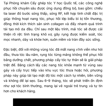
Tại Phòng khám Cấy ghép tóc Y học Quốc tế, các công nghệ
phục hồi chuyên sâu được ứng dụng đồng bộ, bao gồm: chiếu
tia laser đỏ bước sóng thấp, sóng RF, kết hợp tinh chất đặc trị
giúp thông hoạt nang tóc, phục hồi lớp biểu bì bị tổn thương,
đồng thời kích thích sản sinh collagen và đẩy nhanh quá trình
tái tạo mô da đầu. Chỉ sau một liệu trình, mái tóc sẽ được cải
thiện rõ rệt: tình trạng khô xơ, gãy rụng được kiểm soát, tóc
mọc nhanh, dày và khỏe hơn, suôn mềm và tràn đầy sức sống.
Đặc biệt, đối với những vùng tóc đã mất nang vĩnh viễn như hói
đầu, thưa tóc lâu năm, rụng tóc từng mảng không thể phục hồi
bằng dưỡng chất, phương pháp cấy tóc tự thân sẽ là giải pháp
triệt để. Bằng cách lấy các nang tóc khỏe mạnh từ vùng sau
gáy và cấy trực tiếp vào khu vực tóc thưa hoặc hói, phương
pháp này giúp tái tạo mật độ tóc một cách tự nhiên, bền vững
và không để lại sẹo. Sau 6–9 tháng, tóc sẽ phát triển ổn định
như sợi tóc bình thường, mang lại vẻ ngoài trẻ trung và tự tin
hơn cho khách hàng.