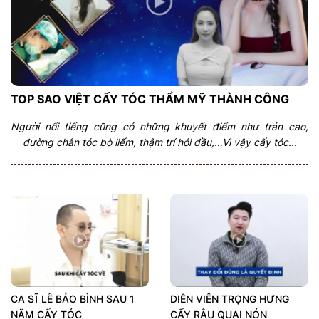
TOP SAO VIỆT CẤY TÓC THẨM MỸ THÀNH CÔNG
Người nổi tiếng cũng có những khuyết điểm như trán cao,
đường chân tóc bò liếm, thậm trí hói đầu,…Vì vậy cấy tóc...
CA SĨ LÊ BẢO BÌNH SAU 1
DIỄN VIÊN TRỌNG HƯNG
NĂM CẤY TÓC
CẤY RÂU QUAI NÓN