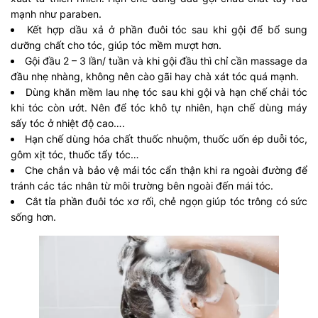
mạnh như paraben.
Kết hợp dầu xả ở phần đuôi tóc sau khi gội để bổ sung
dưỡng chất cho tóc, giúp tóc mềm mượt hơn.
Gội đầu 2 – 3 lần/ tuần và khi gội đầu thì chỉ cần massage da
đầu nhẹ nhàng, không nên cào gãi hay chà xát tóc quá mạnh.
Dùng khăn mềm lau nhẹ tóc sau khi gội và hạn chế chải tóc
khi tóc còn ướt. Nên để tóc khô tự nhiên, hạn chế dùng máy
sấy tóc ở nhiệt độ cao….
Hạn chế dùng hóa chất thuốc nhuộm, thuốc uốn ép duỗi tóc,
gôm xịt tóc, thuốc tẩy tóc…
Che chắn và bảo vệ mái tóc cẩn thận khi ra ngoài đường để
tránh các tác nhân từ môi trường bên ngoài đến mái tóc.
Cắt tỉa phần đuôi tóc xơ rối, chẻ ngọn giúp tóc trông có sức
sống hơn.