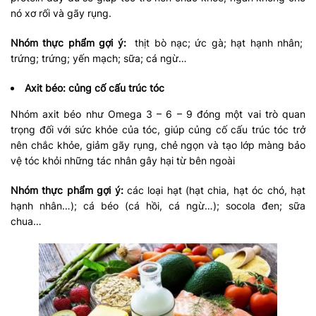
nó xơ rối và gãy rụng.
Nhóm thực phẩm gợi ý:
thịt bò nạc; ức gà; hạt hạnh nhân;
trứng; trứng; yến mạch; sữa; cá ngừ…
Axit béo: củng cố cấu trúc tóc
Nhóm axit béo như Omega 3 – 6 – 9 đóng một vai trò quan
trọng đối với sức khỏe của tóc, giúp củng cố cấu trúc tóc trở
nên chắc khỏe, giảm gãy rụng, chẻ ngọn và tạo lớp màng bảo
vệ tóc khỏi những tác nhân gây hại từ bên ngoài
Nhóm thực phẩm gợi ý:
các loại hạt (hạt chia, hạt óc chó, hạt
hạnh nhân…); cá béo (cá hồi, cá ngừ…); socola đen; sữa
chua…