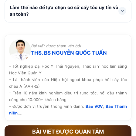
khoảng 1 tuần. Không gãi hay chà xát vùng cấy, hạn
Với các kỹ thuật hiện đại như FUE, HAT hay cấy sợi dài
Làm thế nào để lựa chọn cơ sở cấy tóc uy tín và
chế vận động mạnh, bơi lội, xông hơi, rượu bia và
PNS, vùng hiến nang và cấy tóc chỉ tạo những vi điểm
an toàn?
thuốc lá. Chú ý dùng thuốc theo chỉ định, chăm sóc và
rất nhỏ, lành nhanh và không để lại sẹo. Do sử dụng
tái khám đúng lịch.
chính nang tóc của cơ thể nên không đào thải hay ảnh
Nên lựa chọn cơ sở được Sở y tế cấp phép hoạt động,
hưởng đến sức khỏe.
có bác sĩ chuyên môn trực tiếp thăm khám và thực
hiện, quy trình vô khuẩn rõ ràng cùng công nghệ tiên
Bài viết được tham vấn bởi
tiến. Ngoài ra, hãy tham khảo hình ảnh thực tế, phản
THS. BS NGUYỄN QUỐC TUẤN
hồi của khách hàng và chính sách bảo hành, chăm sóc
hậu phẫu trước khi quyết định.
- Tốt nghiệp Đại Học Y Thái Nguyên, Thạc sĩ Y học lâm sàng
Học Viện Quân Y
- Là thành viên của Hiệp hội ngoại khoa phục hồi cấy tóc
châu Á (AAHRS)
- Trên 10 năm kinh nghiệm điều trị rụng tóc, hói đầu thành
công cho 10.000+ khách hàng
- Được đơn vị truyền thông vinh danh:
Báo VOV
,
Báo Thanh
niên
,...
BÀI VIẾT ĐƯỢC QUAN TÂM