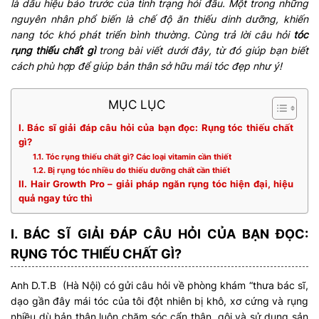
là dấu hiệu báo trước của tình trạng hói đầu. Một trong những
nguyên nhân phổ biến là chế độ ăn thiếu dinh dưỡng, khiến
nang tóc khó phát triển bình thường. Cùng trả lời câu hỏi
tóc
rụng thiếu chất gì
trong bài viết dưới đây, từ đó giúp bạn biết
cách phù hợp để giúp bản thân sở hữu mái tóc đẹp như ý!
MỤC LỤC
I. Bác sĩ giải đáp câu hỏi của bạn đọc: Rụng tóc thiếu chất
gì?
1.1. Tóc rụng thiếu chất gì? Các loại vitamin cần thiết
1.2. Bị rụng tóc nhiều do thiếu dưỡng chất cần thiết
II. Hair Growth Pro – giải pháp ngăn rụng tóc hiện đại, hiệu
quả ngay tức thì
I. BÁC SĨ GIẢI ĐÁP CÂU HỎI CỦA BẠN ĐỌC:
RỤNG TÓC THIẾU CHẤT GÌ?
Anh D.T.B (Hà Nội) có gửi câu hỏi về phòng khám “thưa bác sĩ,
dạo gần đây mái tóc của tôi đột nhiên bị khô, xơ cứng và rụng
nhiều dù bản thân luôn chăm sóc cẩn thận, gội và sử dụng sản