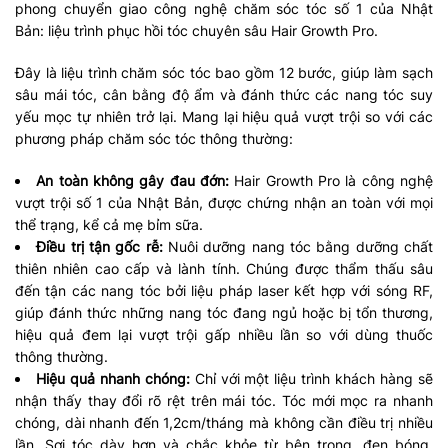
phong chuyển giao công nghệ chăm sóc tóc số 1 của Nhật
Bản: liệu trình phục hồi tóc chuyên sâu Hair Growth Pro.
Đây là liệu trình chăm sóc tóc bao gồm 12 bước, giúp làm sạch
sâu mái tóc, cân bằng độ ẩm và đánh thức các nang tóc suy
yếu mọc tự nhiên trở lại. Mang lại hiệu quả vượt trội so với các
phương pháp chăm sóc tóc thông thường:
An toàn không gây đau đớn:
Hair Growth Pro là công nghệ
vượt trội số 1 của Nhật Bản, được chứng nhận an toàn với mọi
thể trạng, kể cả mẹ bỉm sữa.
Điều trị tận gốc rễ:
Nuôi dưỡng nang tóc bằng dưỡng chất
thiên nhiên cao cấp và lành tính. Chúng được thẩm thấu sâu
đến tận các nang tóc bởi liệu pháp laser kết hợp với sóng RF,
giúp đánh thức những nang tóc đang ngủ hoặc bị tổn thương,
hiệu quả đem lại vượt trội gấp nhiều lần so với dùng thuốc
thông thường.
Hiệu quả nhanh chóng:
Chỉ với một liệu trình khách hàng sẽ
nhận thấy thay đổi rõ rệt trên mái tóc. Tóc mới mọc ra nhanh
chóng, dài nhanh đến 1,2cm/tháng mà không cần điều trị nhiều
lần. Sợi tóc dày hơn và chắc khỏe từ bên trong, đen bóng,