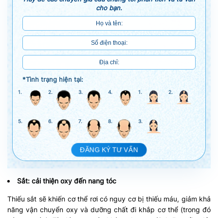
cho bạn.
*Tình trạng hiện tại:
1.
2.
3.
4.
1.
2.
5.
6.
7.
8.
3.
ĐĂNG KÝ TƯ VẤN
Sắt: cải thiện oxy đến nang tóc
Thiếu sắt sẽ khiến cơ thể rơi có nguy cơ bị thiếu máu, giảm khả
năng vận chuyển oxy và dưỡng chất đi khắp cơ thể (trong đó