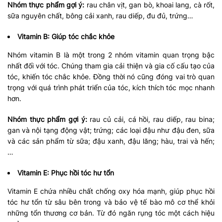
Nhóm thực phẩm gợi ý:
rau chân vịt, gan bò, khoai lang, cà rốt,
sữa nguyên chất, bông cải xanh, rau diếp, đu đủ, trứng…
Vitamin B: Giúp tóc chắc khỏe
Nhóm vitamin B là một trong 2 nhóm vitamin quan trọng bậc
nhất đối với tóc. Chúng tham gia cải thiện và gia cố cấu tạo của
tóc, khiến tóc chắc khỏe. Đồng thời nó cũng đóng vai trò quan
trọng với quá trình phát triển của tóc, kích thích tóc mọc nhanh
hơn.
Nhóm thực phẩm gợi ý:
rau củ cải, cá hồi, rau diếp, rau bina;
gan và nội tạng động vật; trứng; các loại đậu như đậu đen, sữa
và các sản phẩm từ sữa; đậu xanh, đậu lăng; hàu, trai và hến;
…
Vitamin E: Phục hồi tóc hư tổn
Vitamin E chứa nhiều chất chống oxy hóa mạnh, giúp phục hồi
tóc hư tổn từ sâu bên trong và bảo vệ tế bào mô cơ thể khỏi
những tổn thương cơ bản. Từ đó ngăn rụng tóc một cách hiệu