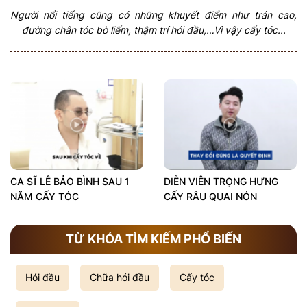
Người nổi tiếng cũng có những khuyết điểm như trán cao,
đường chân tóc bò liếm, thậm trí hói đầu,…Vì vậy cấy tóc...
CA SĨ LÊ BẢO BÌNH SAU 1
DIỄN VIÊN TRỌNG HƯNG
NĂM CẤY TÓC
CẤY RÂU QUAI NÓN
TỪ KHÓA TÌM KIẾM PHỔ BIẾN
Hói đầu
Chữa hói đầu
Cấy tóc