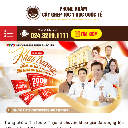
TƯ VẤN MIỄN PHÍ:
024.3219.1111
TÌM KIẾM
Trang chủ
»
Tin tức
»
Thạc sĩ chuyên khoa giải đáp: rụng tóc