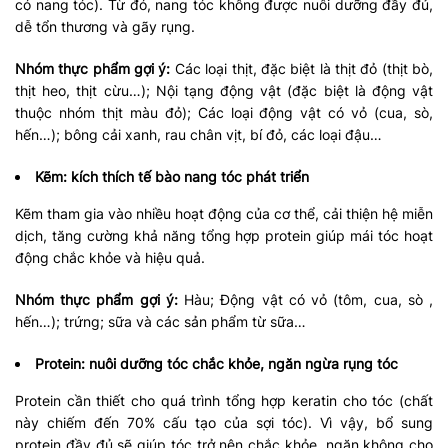
có nang tóc). Từ đó, nang tóc không được nuôi dưỡng đầy đủ,
dễ tổn thương và gãy rụng.
Nhóm thực phẩm gợi ý:
Các loại thịt, đặc biệt là thịt đỏ (thịt bò,
thịt heo, thịt cừu…); Nội tạng động vật (đặc biệt là động vật
thuộc nhóm thịt màu đỏ); Các loại động vật có vỏ (cua, sò,
hến…); bông cải xanh, rau chân vịt, bí đỏ, các loại đậu…
Kẽm: kích thích tế bào nang tóc phát triển
Kẽm tham gia vào nhiều hoạt động của cơ thể, cải thiện hệ miễn
dịch, tăng cường khả năng tổng hợp protein giúp mái tóc hoạt
động chắc khỏe và hiệu quả.
Nhóm thực phẩm gợi ý:
Hàu; Động vật có vỏ (tôm, cua, sò ,
hến…); trứng; sữa và các sản phẩm từ sữa…
Protein: nuôi dưỡng tóc chắc khỏe, ngăn ngừa rụng tóc
Protein cần thiết cho quá trình tổng hợp keratin cho tóc (chất
này chiếm đến 70% cấu tạo của sợi tóc). Vì vậy, bổ sung
protein đầy đủ sẽ giúp tóc trở nên chắc khỏe, ngăn không cho