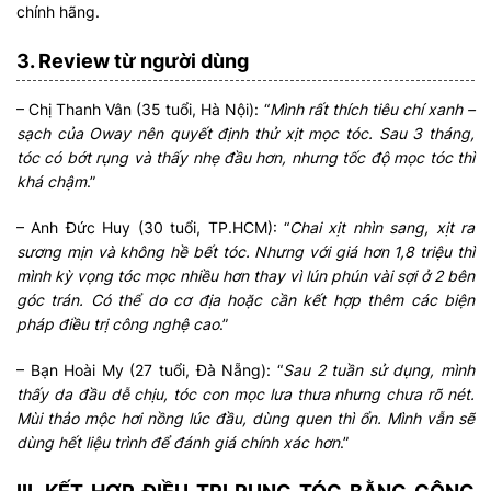
chính hãng.
3. Review từ người dùng
– Chị Thanh Vân (35 tuổi, Hà Nội): “
Mình rất thích tiêu chí xanh –
sạch của Oway nên quyết định thử xịt mọc tóc. Sau 3 tháng,
tóc có bớt rụng và thấy nhẹ đầu hơn, nhưng tốc độ mọc tóc thì
khá chậm
.”
– Anh Đức Huy (30 tuổi, TP.HCM): “
Chai xịt nhìn sang, xịt ra
sương mịn và không hề bết tóc. Nhưng với giá hơn 1,8 triệu thì
mình kỳ vọng tóc mọc nhiều hơn thay vì lún phún vài sợi ở 2 bên
góc trán. Có thể do cơ địa hoặc cần kết hợp thêm các biện
pháp điều trị công nghệ cao
.”
– Bạn Hoài My (27 tuổi, Đà Nẵng): “
Sau 2 tuần sử dụng, mình
thấy da đầu dễ chịu, tóc con mọc lưa thưa nhưng chưa rõ nét.
Mùi thảo mộc hơi nồng lúc đầu, dùng quen thì ổn. Mình vẫn sẽ
dùng hết liệu trình để đánh giá chính xác hơn
.”