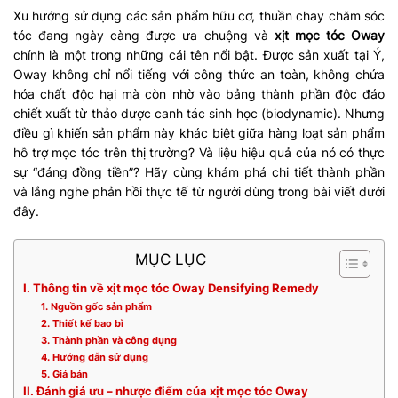
Xu hướng sử dụng các sản phẩm hữu cơ, thuần chay chăm sóc
tóc đang ngày càng được ưa chuộng và
xịt mọc tóc Oway
chính là một trong những cái tên nổi bật. Được sản xuất tại Ý,
Oway không chỉ nổi tiếng với công thức an toàn, không chứa
hóa chất độc hại mà còn nhờ vào bảng thành phần độc đáo
chiết xuất từ thảo dược canh tác sinh học (biodynamic). Nhưng
điều gì khiến sản phẩm này khác biệt giữa hàng loạt sản phẩm
hỗ trợ mọc tóc trên thị trường? Và liệu hiệu quả của nó có thực
sự “đáng đồng tiền”? Hãy cùng khám phá chi tiết thành phần
và lắng nghe phản hồi thực tế từ người dùng trong bài viết dưới
đây.
MỤC LỤC
I. Thông tin về xịt mọc tóc Oway Densifying Remedy
1. Nguồn gốc sản phẩm
2. Thiết kế bao bì
3. Thành phần và công dụng
4. Hướng dẫn sử dụng
5. Giá bán
II. Đánh giá ưu – nhược điểm của xịt mọc tóc Oway