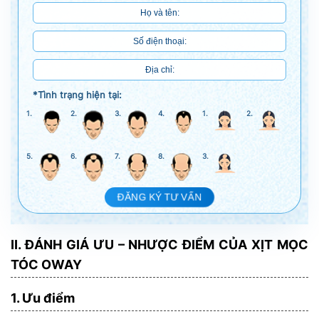
*Tình trạng hiện tại:
1.
2.
3.
4.
1.
2.
5.
6.
7.
8.
3.
ĐĂNG KÝ TƯ VẤN
II. ĐÁNH GIÁ ƯU – NHƯỢC ĐIỂM CỦA XỊT MỌC
TÓC OWAY
1. Ưu điểm