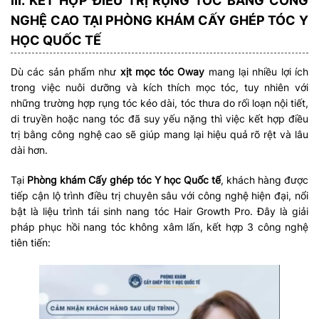
III. KẾT HỢP ĐIỀU TRỊ RỤNG TÓC BẰNG CÔNG
NGHỆ CAO TẠI PHÒNG KHÁM CẤY GHÉP TÓC Y
HỌC QUỐC TẾ
Dù các sản phẩm như
xịt mọc tóc Oway
mang lại nhiều lợi ích
trong việc nuôi dưỡng và kích thích mọc tóc, tuy nhiên với
những trường hợp rụng tóc kéo dài, tóc thưa do rối loạn nội tiết,
di truyền hoặc nang tóc đã suy yếu nặng thì việc kết hợp điều
trị bằng công nghệ cao sẽ giúp mang lại hiệu quả rõ rệt và lâu
dài hơn.
Tại
Phòng khám Cấy ghép tóc Y học Quốc tế
, khách hàng được
tiếp cận lộ trình điều trị chuyên sâu với công nghệ hiện đại, nổi
bật là liệu trình tái sinh nang tóc Hair Growth Pro. Đây là giải
pháp phục hồi nang tóc không xâm lấn, kết hợp 3 công nghệ
tiên tiến: