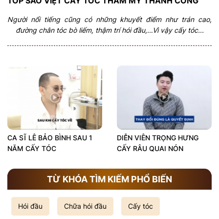
TOP SAO VIỆT CẤY TÓC THẨM MỸ THÀNH CÔNG
Người nổi tiếng cũng có những khuyết điểm như trán cao,
đường chân tóc bò liếm, thậm trí hói đầu,…Vì vậy cấy tóc...
CA SĨ LÊ BẢO BÌNH SAU 1
DIỄN VIÊN TRỌNG HƯNG
NĂM CẤY TÓC
CẤY RÂU QUAI NÓN
TỪ KHÓA TÌM KIẾM PHỔ BIẾN
Hói đầu
Chữa hói đầu
Cấy tóc