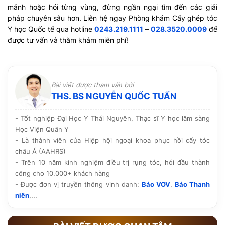
mảnh hoặc hói từng vùng, đừng ngần ngại tìm đến các giải
pháp chuyên sâu hơn. Liên hệ ngay Phòng khám Cấy ghép tóc
Y học Quốc tế qua hotline
0243.219.1111
–
028.3520.0009
để
được tư vấn và thăm khám miễn phí!
Bài viết được tham vấn bởi
THS. BS NGUYỄN QUỐC TUẤN
- Tốt nghiệp Đại Học Y Thái Nguyên, Thạc sĩ Y học lâm sàng
Học Viện Quân Y
- Là thành viên của Hiệp hội ngoại khoa phục hồi cấy tóc
châu Á (AAHRS)
- Trên 10 năm kinh nghiệm điều trị rụng tóc, hói đầu thành
công cho 10.000+ khách hàng
- Được đơn vị truyền thông vinh danh:
Báo VOV
,
Báo Thanh
niên
,...