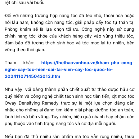
rệt chỉ sau vài buổi.
Đối với những trường hợp nang tóc đã teo nhỏ, thoái hóa hoặc
hói lâu năm, không còn nang tóc, giải pháp cấy tóc tự thân tại
Phòng khám sẽ là lựa chọn tối ưu. Công nghệ này sử dụng
chính nang tóc khỏe của khách hàng cấy vào vùng thiếu tóc,
đảm bảo độ tương thích sinh học và tóc mọc lại tự nhiên, bền
vững theo thời gian.
Tham khảo:
https://thethaovanhoa.vn/kham-pha-cong-
nghe-cay-toc-hien-dai-tai-vien-cay-toc-quoc-te-
20241107145043013.htm
Như vậy, với bảng thành phần chiết xuất từ thảo dược hữu cơ
quý hiếm và công nghệ chiết tách sinh học tiên tiến, xịt mọc tóc
Oway Densifying Remedy thực sự là một lựa chọn đáng cân
nhắc cho những ai đang tìm kiếm giải pháp dưỡng tóc an toàn,
lành tính và bền vững. Tuy nhiên, hiệu quả nhanh hay chậm còn
phụ thuộc vào tình trạng nang tóc và cơ địa mỗi người.
Nếu bạn đã thử nhiều sản phẩm mà tóc vẫn rụng nhiều, thưa