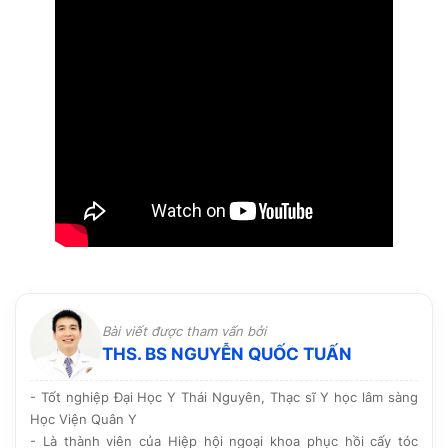
Bài viết được tham vấn bởi
THS. BS NGUYỄN QUỐC TUẤN
- Tốt nghiệp Đại Học Y Thái Nguyên, Thạc sĩ Y học lâm sàng
Học Viện Quân Y
- Là thành viên của Hiệp hội ngoại khoa phục hồi cấy tóc