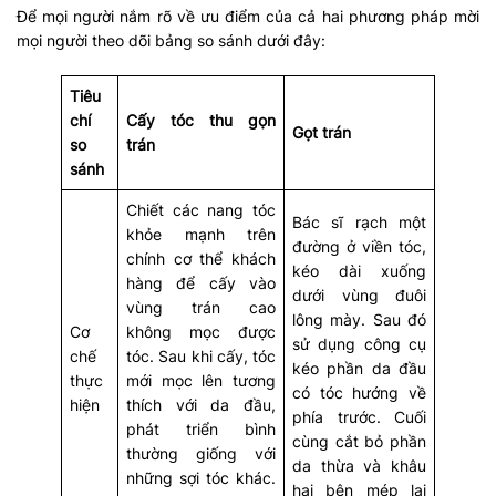
Để mọi người nắm rõ về ưu điểm của cả hai phương pháp mời
mọi người theo dõi bảng so sánh dưới đây:
Tiêu
chí
Cấy tóc thu gọn
Gọt trán
so
trán
sánh
Chiết các nang tóc
Bác sĩ rạch một
khỏe mạnh trên
đường ở viền tóc,
chính cơ thể khách
kéo dài xuống
hàng để cấy vào
dưới vùng đuôi
vùng trán cao
lông mày. Sau đó
Cơ
không mọc được
sử dụng công cụ
chế
tóc. Sau khi cấy, tóc
kéo phần da đầu
thực
mới mọc lên tương
có tóc hướng về
hiện
thích với da đầu,
phía trước. Cuối
phát triển bình
cùng cắt bỏ phần
thường giống với
da thừa và khâu
những sợi tóc khác.
hai bên mép lại