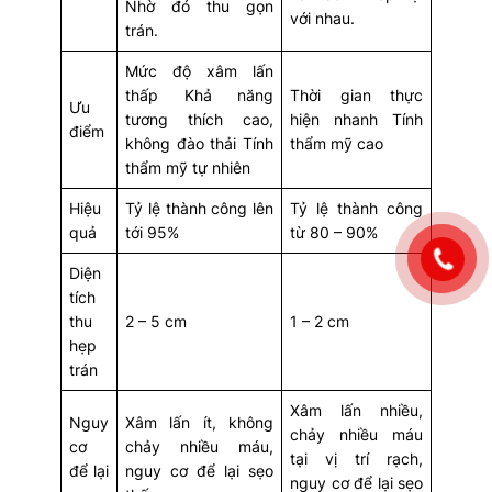
Nhờ đó thu gọn
với nhau.
trán.
Mức độ xâm lấn
thấp Khả năng
Thời gian thực
Ưu
tương thích cao,
hiện nhanh Tính
điểm
không đào thải Tính
thẩm mỹ cao
thẩm mỹ tự nhiên
Hiệu
Tỷ lệ thành công lên
Tỷ lệ thành công
quả
tới 95%
từ 80 – 90%
Diện
tích
thu
2 – 5 cm
1 – 2 cm
hẹp
trán
Xâm lấn nhiều,
Nguy
Xâm lấn ít, không
chảy nhiều máu
cơ
chảy nhiều máu,
tại vị trí rạch,
để lại
nguy cơ để lại sẹo
nguy cơ để lại sẹo