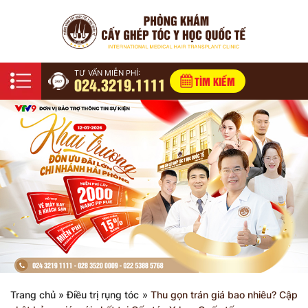
TƯ VẤN MIỄN PHÍ:
024.3219.1111
TÌM KIẾM
Trang chủ
»
Điều trị rụng tóc
»
Thu gọn trán giá bao nhiêu? Cập