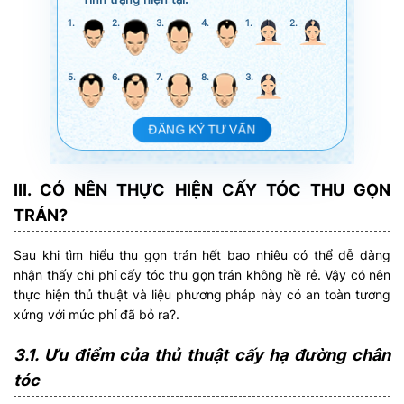
1.
2.
3.
4.
1.
2.
5.
6.
7.
8.
3.
ĐĂNG KÝ TƯ VẤN
III. CÓ NÊN THỰC HIỆN CẤY TÓC THU GỌN
TRÁN?
Sau khi tìm hiểu thu gọn trán hết bao nhiêu có thể dễ dàng
nhận thấy chi phí cấy tóc thu gọn trán không hề rẻ. Vậy có nên
thực hiện thủ thuật và liệu phương pháp này có an toàn tương
xứng với mức phí đã bỏ ra?.
3.1. Ưu điểm của thủ thuật cấy hạ đường chân
tóc