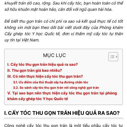
khuyết trán dô cao, rộng. Sau khi cấy tóc, bạn hoàn toàn có thể
sở hữu khuôn mặt hoàn hảo, cân đối với ngũ quan hài hòa.
Để biết thu gọn trán có chi phí ra sao và kết quả thực tế có tốt
không xin mời bạn theo dõi bài viết dưới đây của Phòng khám
Cấy ghép tóc Y học Quốc tế, đơn vị thẩm mỹ cấy tóc tự thân
uy tín tại Việt Nam.
MỤC LỤC
I. Cấy tóc thu gọn trán hiệu quả ra sao?
II. Thu gọn trán giá bao nhiêu?
III. Có nên thực hiện cấy tóc thu gọn trán?
3.1. Ưu điểm của thủ thuật cấy hạ đường chân tóc
3.2. So sánh cấy tóc thu gọn trán với công nghệ gọt trán
V. Tại sao bạn nên thực hiện cấy tóc thu gọn trán tại phòng
khám cấy ghép tóc Y học Quốc tế
I. CẤY TÓC THU GỌN TRÁN HIỆU QUẢ RA SAO?
Công nghệ cấy tóc thu gọn trán là một tiểu phẫu cấy tóc tự