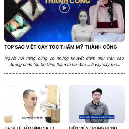
TOP SAO VIỆT CẤY TÓC THẨM MỸ THÀNH CÔNG
Người nổi tiếng cũng có những khuyết điểm như trán cao,
đường chân tóc bò liếm, thậm trí hói đầu,…Vì vậy cấy tóc...
CA SĨ LÊ BẢO BÌNH SAU 1
DIỄN VIÊN TRỌNG HƯNG