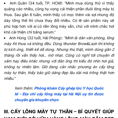
Anh Quân (34 tuổi, TP. HCM): “Mình mua dùng thử vì thấy
quảng cáo nhiều, cũng hy vọng cải thiện phần đuôi lông mày bị
thưa. Sau gần 6 tuần, mình thấy có mọc thêm vài sợi nhưng độ
dày tổng thể thì chưa thay đổi nhiều. Có lẽ sản phẩm này sẽ
phù hợp hơn với ai có nền lông mày sẵn, chứ với mình chắc hơi
khó cải thiện chỉ bằng serum.”
Anh Hùng (32 tuổi, Hải Phòng):
“Mình là dân văn phòng, lông
mày thì thưa và không đều. Dùng Wunder Brow&Lash thì không
bị kích ứng, thiết kế dễ dùng. Nhưng thú thật, mình dùng gần 2
tháng rồi vẫn thấy hơi… mờ nhạt. Cũng có nghĩ tới chuyện đi
xăm hay điêu khắc nhưng với đàn ông thì kiểu đó nhìn hơi giả,
không tự nhiên lắm. Giờ đang cân nhắc phương án cấy lông
mày tự thân, thấy bảo giữ dáng đẹp lâu dài mà trông thật hơn
nhiều.”
Xem thêm:
Phòng khám Cấy ghép tóc Y học Quốc
tế – Địa chỉ cấy lông mày tại Hà Nội uy tín được
chuyên gia khuyên chọn
III. CẤY LÔNG MÀY TỰ THÂN – BÍ QUYẾT GIÚP