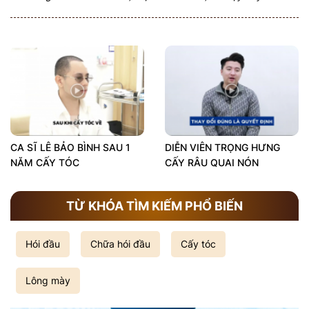
CA SĨ LÊ BẢO BÌNH SAU 1
DIỄN VIÊN TRỌNG HƯNG
NĂM CẤY TÓC
CẤY RÂU QUAI NÓN
TỪ KHÓA TÌM KIẾM PHỔ BIẾN
Hói đầu
Chữa hói đầu
Cấy tóc
Lông mày