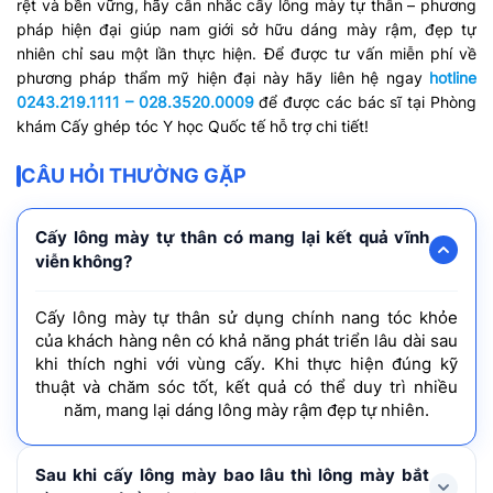
rệt và bền vững, hãy cân nhắc cấy lông mày tự thân – phương
pháp hiện đại giúp nam giới sở hữu dáng mày rậm, đẹp tự
nhiên chỉ sau một lần thực hiện. Để được tư vấn miễn phí về
phương pháp thẩm mỹ hiện đại này hãy liên hệ ngay
hotline
0243.219.1111 – 028.3520.0009
để được các bác sĩ tại Phòng
khám Cấy ghép tóc Y học Quốc tế hỗ trợ chi tiết!
CÂU HỎI THƯỜNG GẶP
Cấy lông mày tự thân có mang lại kết quả vĩnh
viễn không?
Cấy lông mày tự thân sử dụng chính nang tóc khỏe
của khách hàng nên có khả năng phát triển lâu dài sau
khi thích nghi với vùng cấy. Khi thực hiện đúng kỹ
thuật và chăm sóc tốt, kết quả có thể duy trì nhiều
năm, mang lại dáng lông mày rậm đẹp tự nhiên.
Sau khi cấy lông mày bao lâu thì lông mày bắt