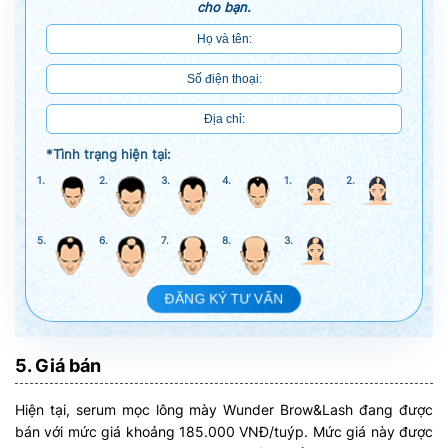
cho bạn.
*Tình trạng hiện tại:
1.
2.
3.
4.
1.
2.
5.
6.
7.
8.
3.
ĐĂNG KÝ TƯ VẤN
5. Giá bán
Hiện tại, serum mọc lông mày Wunder Brow&Lash đang được
bán với mức giá khoảng 185.000 VNĐ/tuýp. Mức giá này được