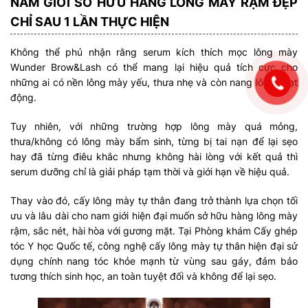
NAM GIỚI SỞ HỮU HÀNG LÔNG MÀY RẬM ĐẸP
CHỈ SAU 1 LẦN THỰC HIỆN
Không thể phủ nhận rằng serum kích thích mọc lông mày
Wunder Brow&Lash có thể mang lại hiệu quả tích cực cho
những ai có nền lông mày yếu, thưa nhẹ và còn nang lông hoạt
động.
Tuy nhiên, với những trường hợp lông mày quá mỏng,
thưa/không có lông mày bẩm sinh, từng bị tai nạn để lại sẹo
hay đã từng điêu khắc nhưng không hài lòng với kết quả thì
serum dưỡng chỉ là giải pháp tạm thời và giới hạn về hiệu quả.
Thay vào đó, cấy lông mày tự thân đang trở thành lựa chọn tối
ưu và lâu dài cho nam giới hiện đại muốn sở hữu hàng lông mày
rậm, sắc nét, hài hòa với gương mặt. Tại Phòng khám Cấy ghép
tóc Y học Quốc tế, công nghệ cấy lông mày tự thân hiện đại sử
dụng chính nang tóc khỏe mạnh từ vùng sau gáy, đảm bảo
tương thích sinh học, an toàn tuyệt đối và không để lại sẹo.