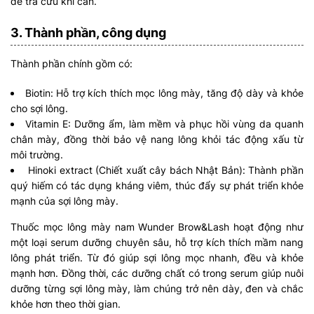
dễ tra cứu khi cần.
3. Thành phần, công dụng
Thành phần chính gồm có:
Biotin: Hỗ trợ kích thích mọc lông mày, tăng độ dày và khỏe
cho sợi lông.
Vitamin E: Dưỡng ẩm, làm mềm và phục hồi vùng da quanh
chân mày, đồng thời bảo vệ nang lông khỏi tác động xấu từ
môi trường.
Hinoki extract (Chiết xuất cây bách Nhật Bản): Thành phần
quý hiếm có tác dụng kháng viêm, thúc đẩy sự phát triển khỏe
mạnh của sợi lông mày.
Thuốc mọc lông mày nam Wunder Brow&Lash hoạt động như
một loại serum dưỡng chuyên sâu, hỗ trợ kích thích mầm nang
lông phát triển. Từ đó giúp sợi lông mọc nhanh, đều và khỏe
mạnh hơn. Đồng thời, các dưỡng chất có trong serum giúp nuôi
dưỡng từng sợi lông mày, làm chúng trở nên dày, đen và chắc
khỏe hơn theo thời gian.