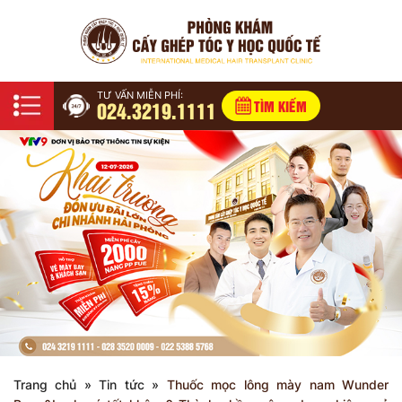
TƯ VẤN MIỄN PHÍ:
024.3219.1111
TÌM KIẾM
Trang chủ
»
Tin tức
»
Thuốc mọc lông mày nam Wunder