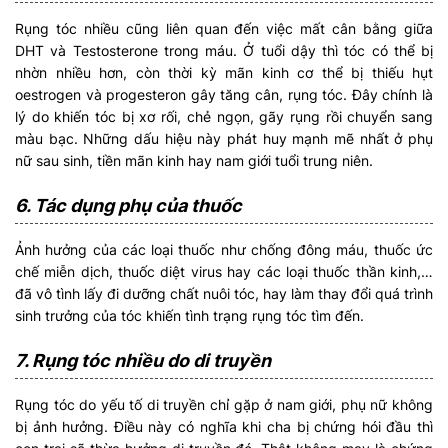
Rụng tóc nhiều cũng liên quan đến việc mất cân bằng giữa
DHT và Testosterone trong máu. Ở tuổi dậy thì tóc có thể bị
nhờn nhiều hơn, còn thời kỳ mãn kinh cơ thể bị thiếu hụt
oestrogen và progesteron gây tăng cân, rụng tóc. Đây chính là
lý do khiến tóc bị xơ rối, chẻ ngọn, gãy rụng rồi chuyển sang
màu bạc. Những dấu hiệu này phát huy mạnh mẽ nhất ở phụ
nữ sau sinh, tiền mãn kinh hay nam giới tuổi trung niên.
6. Tác dụng phụ của thuốc
Ảnh hưởng của các loại thuốc như chống đông máu, thuốc ức
chế miễn dịch, thuốc diệt virus hay các loại thuốc thần kinh,…
đã vô tình lấy đi dưỡng chất nuôi tóc, hay làm thay đổi quá trình
sinh trưởng của tóc khiến tình trạng rụng tóc tìm đến.
7. Rụng tóc nhiều do di truyền
Rụng tóc do yếu tố di truyền chỉ gặp ở nam giới, phụ nữ không
bị ảnh hưởng. Điều này có nghĩa khi cha bị chứng hói đầu thì