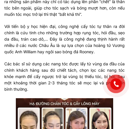
ra những sản phẩm này chỉ có tác dụng lên phần “chết” là thân
tóc bên ngoài, giúp cho tóc sạch và bóng mượt hơn, còn nếu
muốn tóc mọc trở lại thì thật “bất khả thi”.
Với tiến bộ y học hiện đại, công nghệ cấy tóc tự thân ra đời
chính là cứu tinh cho những trường hợp rụng tóc, hói đầu, sẹo
da đầu, trán cao dô,… Đây là công nghệ đang thịnh hành rất
nhiều ở các nước Châu Âu là sự lựa chọn của hoàng tử Vương
quốc Anh William hay ngôi sao bóng đá Rooney.
Các bác sĩ sử dụng các nang tóc được lấy từ vùng da đầu của
chính khách hàng sau đó chiết tách, chọn lọc các nang tóc
khỏe mạnh để cấy ngược trở lại vùng bị thiếu tóc, bị hói. Sau
một khoảng thời gian 2-3 tháng tóc sẽ mọc lại và phát triển
bình thường.