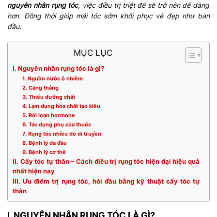
nguyên nhân rụng tóc
, việc điều trị triệt để sẽ trở nên dễ dàng
hơn. Đồng thời giúp mái tóc sớm khôi phục vẻ đẹp như ban
đầu.
MỤC LỤC
I. Nguyên nhân rụng tóc là gì?
1. Nguồn nước ô nhiễm
2. Căng thẳng
3. Thiếu dưỡng chất
4. Lạm dụng hóa chất tạo kiểu
5. Rối loạn hormone
6. Tác dụng phụ của thuốc
7. Rụng tóc nhiều do di truyền
8. Bệnh lý da đầu
9. Bệnh lý cơ thể
II. Cấy tóc tự thân – Cách điều trị rụng tóc hiện đại hiệu quả
nhất hiện nay
III. Ưu điểm trị rụng tóc, hói đầu bằng kỹ thuật cấy tóc tự
thân
I. NGUYÊN NHÂN RỤNG TÓC LÀ GÌ?