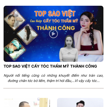
TOP SAO VIỆT CẤY TÓC THẨM MỸ THÀNH CÔNG
Người nổi tiếng cũng có những khuyết điểm như trán cao,
đường chân tóc bò liếm, thậm trí hói đầu,…Vì vậy cấy tóc...