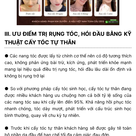
III. ƯU ĐIỂM TRỊ RỤNG TÓC, HÓI ĐẦU BẰNG KỸ
THUẬT CẤY TÓC TỰ THÂN
● Các nang tóc được lấy từ chính cơ thể nên có độ tương thích
cao, không phản ứng bài trừ, kích ứng, phát triển khỏe mạnh
mang lại hiệu quả điều trị rụng tóc, hói đầu lâu dài ổn định và
không bị rụng trở lại
● So với phương pháp cấy tóc sinh học, cấy tóc tự thân đang
được nhiều khách hàng ưu chuộng hơn cả bởi tỷ lệ sống của
các nang tóc sau khi cấy lên đến 95%. Khả năng hồi phục tóc
nhanh chóng, tóc dày mượt, phát triển với cấu trúc sinh học
bình thường, quay về chu kỳ tự nhiên.
● Trước khi cấy tóc tự thân khách hàng sẽ được gây tê toàn
bộ phần da đầu để hạn chế tối đa cảm giác đau đớn.