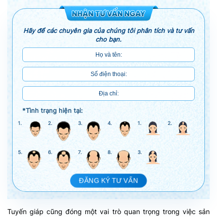
Hãy để các chuyên gia của chúng tôi phân tích và tư vấn
cho bạn.
*Tình trạng hiện tại:
1.
2.
3.
4.
1.
2.
5.
6.
7.
8.
3.
ĐĂNG KÝ TƯ VẤN
Tuyến giáp cũng đóng một vai trò quan trọng trong việc sản