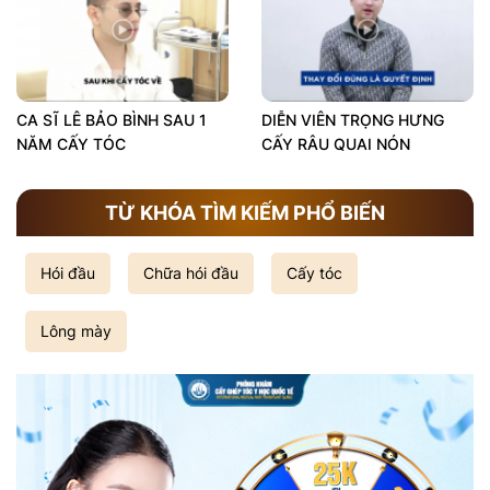
CA SĨ LÊ BẢO BÌNH SAU 1
DIỄN VIÊN TRỌNG HƯNG
NĂM CẤY TÓC
CẤY RÂU QUAI NÓN
TỪ KHÓA TÌM KIẾM PHỔ BIẾN
Hói đầu
Chữa hói đầu
Cấy tóc
Lông mày