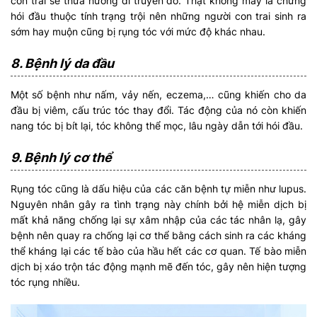
con trai sẽ thừa hưởng di truyền đó. Thật không may là chứng
hói đầu thuộc tính trạng trội nên những người con trai sinh ra
sớm hay muộn cũng bị rụng tóc với mức độ khác nhau.
8. Bệnh lý da đầu
Một số bệnh như nấm, vảy nến, eczema,… cũng khiến cho da
đầu bị viêm, cấu trúc tóc thay đổi. Tác động của nó còn khiến
nang tóc bị bít lại, tóc không thể mọc, lâu ngày dẫn tới hói đầu.
9. Bệnh lý cơ thể
Rụng tóc cũng là dấu hiệu của các căn bệnh tự miễn như lupus.
Nguyên nhân gây ra tình trạng này chính bởi hệ miễn dịch bị
mất khả năng chống lại sự xâm nhập của các tác nhân lạ, gây
bệnh nên quay ra chống lại cơ thể bằng cách sinh ra các kháng
thể kháng lại các tế bào của hầu hết các cơ quan. Tế bào miễn
dịch bị xáo trộn tác động mạnh mẽ đến tóc, gây nên hiện tượng
tóc rụng nhiều.