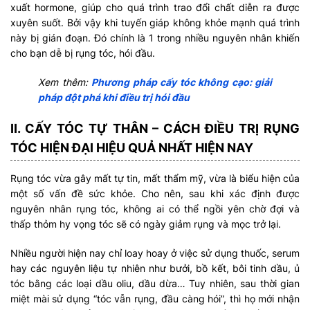
xuất hormone, giúp cho quá trình trao đổi chất diễn ra được
xuyên suốt. Bởi vậy khi tuyến giáp không khỏe mạnh quá trình
này bị gián đoạn. Đó chính là 1 trong nhiều nguyên nhân khiến
cho bạn dễ bị rụng tóc, hói đầu.
Xem thêm:
Phương pháp cấy tóc không cạo: giải
pháp đột phá khi điều trị hói đầu
II. CẤY TÓC TỰ THÂN – CÁCH ĐIỀU TRỊ RỤNG
TÓC HIỆN ĐẠI HIỆU QUẢ NHẤT HIỆN NAY
Rụng tóc vừa gây mất tự tin, mất thẩm mỹ, vừa là biểu hiện của
một số vấn đề sức khỏe. Cho nên, sau khi xác định được
nguyên nhân rụng tóc, không ai có thể ngồi yên chờ đợi và
thấp thỏm hy vọng tóc sẽ có ngày giảm rụng và mọc trở lại.
Nhiều người hiện nay chỉ loay hoay ở việc sử dụng thuốc, serum
hay các nguyên liệu tự nhiên như bưởi, bồ kết, bôi tinh dầu, ủ
tóc bằng các loại dầu oliu, dầu dừa… Tuy nhiên, sau thời gian
miệt mài sử dụng “tóc vẫn rụng, đầu càng hói”, thì họ mới nhận